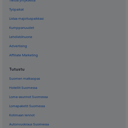
Tietoa yrityksestä
Työpaikat
Listaa majoituspaikkasi
Kumppanuudet
Lehdistöhuone
Advertising
Affiliate Marketing
Tutustu
Suomen matkaopas
Hotellit Suomessa
Loma-asunnot Suomessa
Lomapaketit Suomessa
Kotimaan lennot
Autonvuokraus Suomessa