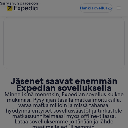
Siirry sivun pääosioon
Hanki sovellus
editorial
Jäsenet saavat enemmän
Expedian sovelluksella
Minne ikinä menetkin, Expedian sovellus kulkee
mukanasi. Pysy ajan tasalla matkailmoituksilla,
varaa matka milloin ja missä tahansa,
hyödynnä erityiset sovellussäästöt ja tarkastele
matkasuunnitelmaasi myös offline-tilassa.
Lataa sovelluksemme jo tänään ja lähde
maailmalle edullisemmin.