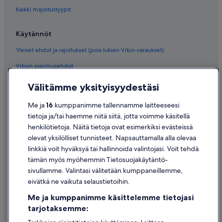
Kaikki majoitustyypit
Käytännöt
Yleiset ehdot ja rajoitukset (pois lukien Vrbo-varaukset)
Vrbon sopimusehdot
Saavutettavuus
Välitämme yksityisyydestäsi
Tietosuoja
Me ja
16
kumppanimme tallennamme laitteeseesi
Evästeet
tietoja ja/tai haemme niitä siitä, jotta voimme käsitellä
henkilötietoja. Näitä tietoja ovat esimerkiksi evästeissä
Käyttöehdot
olevat yksilölliset tunnisteet. Napsauttamalla alla olevaa
Oikeudelliset tiedot / ota meihin yhteyttä
linkkiä voit hyväksyä tai hallinnoida valintojasi. Voit tehdä
tämän myös myöhemmin Tietosuojakäytäntö-
Sisältövaatimukset ja ilmoituksen tekeminen sisällöstä
sivullamme. Valintasi välitetään kumppaneillemme,
eivätkä ne vaikuta selaustietoihin.
Tuki
Me ja kumppanimme käsittelemme tietojasi
Ota yhteyttä
tarjotaksemme:
Varauksen muuttaminen tai peruuttaminen