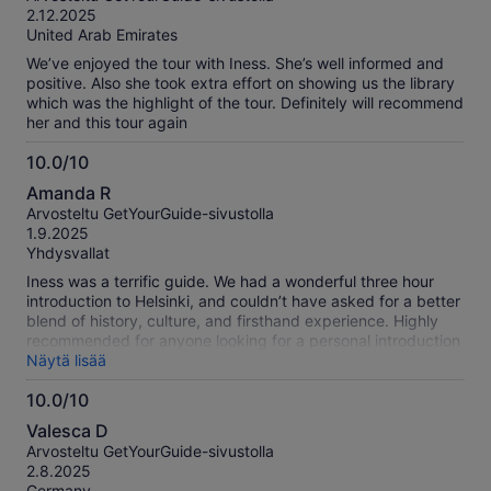
which we were not interested in
10
2.12.2025
United Arab Emirates
We’ve enjoyed the tour with Iness. She’s well informed and
positive. Also she took extra effort on showing us the library
which was the highlight of the tour. Definitely will recommend
her and this tour again
10.0/10
10.0
Amanda R
kautta
Arvosteltu GetYourGuide-sivustolla
10
1.9.2025
Yhdysvallat
Iness was a terrific guide. We had a wonderful three hour
introduction to Helsinki, and couldn’t have asked for a better
blend of history, culture, and firsthand experience. Highly
recommended for anyone looking for a personal introduction
to Finland’s capital.
Näytä lisää
10.0/10
10.0
Valesca D
kautta
Arvosteltu GetYourGuide-sivustolla
10
2.8.2025
Germany