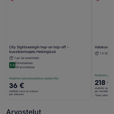
City Sightseeingin hop-on hop-off -
Valokuvauks
Aukeaa uudelle välilehdelle
bussikiertoajelu Helsingissä
1 h 30 mi
1 pv tai enemmän
Erinomainen
8.6
8.6 kautta 10
29 arvostelua
Ilmainen peru
Ilmainen peruutusoikeus saatavilla
Hinta
218 €
Hinta
36 €
on
on
sisältää verot j
218 €
sisältää verot ja maksut
per henkilö*
36 €
per aikuinen
per
*Saat alemman h
per
henkilö*
aikuinen
*Saat
Arvostelut
alemman