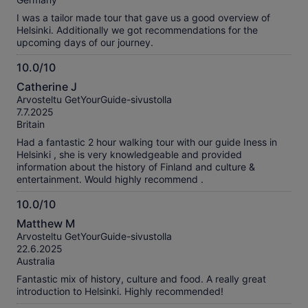
I was a tailor made tour that gave us a good overview of
Helsinki. Additionally we got recommendations for the
upcoming days of our journey.
10.0/10
10.0
Catherine J
kautta
Arvosteltu GetYourGuide-sivustolla
10
7.7.2025
Britain
Had a fantastic 2 hour walking tour with our guide Iness in
Helsinki , she is very knowledgeable and provided
information about the history of Finland and culture &
entertainment. Would highly recommend .
10.0/10
10.0
Matthew M
kautta
Arvosteltu GetYourGuide-sivustolla
10
22.6.2025
Australia
Fantastic mix of history, culture and food. A really great
introduction to Helsinki. Highly recommended!