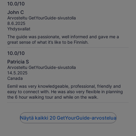
10.0/10
10.0
John C
kautta
Arvosteltu GetYourGuide-sivustolla
10
8.6.2025
Yhdysvallat
The guide was passionate, well informed and gave me a
great sense of what it’s like to be Finnish.
10.0/10
10.0
Patricia S
kautta
Arvosteltu GetYourGuide-sivustolla
10
14.5.2025
Canada
Eemil was very knowledgeable, professional, friendly and
easy to connect with. He was also very flexible in planning
the 6 hour walking tour and while on the walk.
Näytä kaikki 20 GetYourGuide-arvostelua