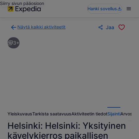
Siirry sivun pääosioon
Hanki sovellus
Näytä kaikki aktiviteetit
Jaa
Takaisin
aktiviteettien
3+
hakutulossivulle
Yleiskuvaus
Tarkista saatavuus
Aktiviteetin tiedot
Sijainti
Arvostel
Helsinki: Helsinki: Yksityinen
kävelykierros paikallisen