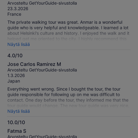
kautta
Arvosteltu GetYourGuide-sivustolla
10
23.3.2026
France
The private walking tour was great. Anmar is a wonderful
guide who is very helpful and knowledgeable. I learned a lot
about Helsinki's culture and history. I enjoyed the walk and it
helped get me oriented to the city. I highly recommend this
tour with Anmar.
Näytä lisää
4.0/10
4.0
Jose Carlos Ramirez M
kautta
Arvosteltu GetYourGuide-sivustolla
10
1.3.2026
Japan
Everything went wrong. Since I bought the tour, the tour
guide responsible for following up on me was difficult to
contact. One day before the tour, they informed me that the
tour guide would change. The new tour guide was very nice,
but she didn’t have enough knowledge about the places and
Näytä lisää
seemed to be improvising the tour on the way. I understand
10.0/10
that she was notified one day before, but it still felt like she
10.0
was making up the itinerary. Instead of visiting places of
Fatma S
historical importance, she suggested more shopping places,
kautta
Arvosteltu GetYourGuide-sivustolla