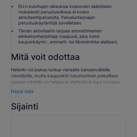
EU:n kuluttajan oikeuksia koskevien säädösten
mukaisesti peruutusoikeus ei koske
aktiviteettipalveluita. Palveluntarjoajan
peruutuskäytäntöjä sovelletaan.
Tämän aktiviteetin tarjoaa ammattimainen
elinkeinonharjoittaja (osapuoli, joka toimii
kaupankäynti-, ammatti- tai liiketoiminta-alallaan).
Mitä voit odottaa
Helsinki voi joskus tuntua vieraalta kansainvälisille
vierailijoille, mutta kaupunkiin tutustuminen paikallisen
oppaan johdolla on helppo ja miellyttävä tapa tutustua
suomalaiseen kulttuuriin ja historiaan. Tämä yksityinen
Näytä lisää
kävelykierros tarjoaa henkilökohtaisen
tutustumiskokemuksen Helsingin tärkeimpien
Sijainti
kaupunginosien, muistomerkkien ja kulttuurialueiden läpi,
ja kaikki opastuspalvelut sisältyvät hintaan. Huomaathan,
että museoiden ja nähtävyyksien pääsyliput eivät sisälly
hintaan, ja vierailut rajoittuvat vain ulkopuolisiin
nähtävyyksiin.