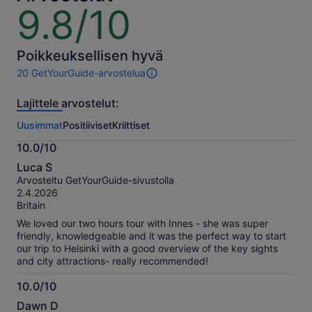
hinnan
9.8/10
9.8
valitsemal
kautta
useita
10
asiakkaita
Poikkeuksellisen hyvä
20 GetYourGuide-arvostelua
20
arvostelua
Lajittele arvostelut:
tästä
aktiviteetista.
Uusimmat
Positiiviset
Kriittiset
Lisätietoa
tarkistetuista
10.0/10
arvosteluista
10.0
Luca S
kautta
Arvosteltu GetYourGuide-sivustolla
10
2.4.2026
Britain
We loved our two hours tour with Innes - she was super
friendly, knowledgeable and it was the perfect way to start
our trip to Helsinki with a good overview of the key sights
and city attractions- really recommended!
10.0/10
10.0
Dawn D