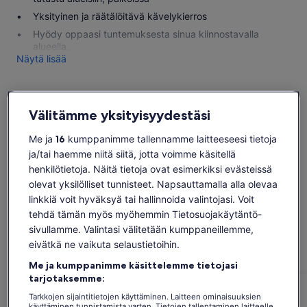
Yksityinen ja räätälöitävä kävelykierros
Hyödy oppaasi tuntemuksesta sinua kiinnostavalla
alueella.
Näytä lisää
Välitämme yksityisyydestäsi
Tarkista saatavuus
Me ja
16
kumppanimme tallennamme laitteeseesi tietoja
Päivämäärät
ja/tai haemme niitä siitä, jotta voimme käsitellä
pe 7.8. – pe 21.8.
henkilötietoja. Näitä tietoja ovat esimerkiksi evästeissä
olevat yksilölliset tunnisteet. Napsauttamalla alla olevaa
Asiakkaat
linkkiä voit hyväksyä tai hallinnoida valintojasi. Voit
1 aikuinen
tehdä tämän myös myöhemmin Tietosuojakäytäntö-
sivullamme. Valintasi välitetään kumppaneillemme,
pe 7. elok.
la 8. elok.
su 9. elok.
ma 10. elok.
ti 11
eivätkä ne vaikuta selaustietoihin.
-
108 €
108 €
108 €
10
Me ja kumppanimme käsittelemme tietojasi
tarjotaksemme:
Tämän sivun sisältö on saatettu tuottaa
konekäännösohjelmalla
Tarkkojen sijaintitietojen käyttäminen. Laitteen ominaisuuksien
Hinta
108 €
käyttäminen tunnistamista varten. Tietojen tallentaminen laitteelle