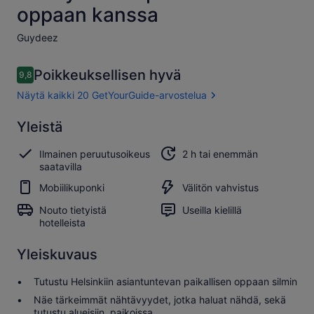
oppaan kanssa
Guydeez​
Arvostelut
Poikkeuksellisen hyvä
9,8
9,8 kautta 10.
Näytä kaikki 20 GetYourGuide-arvostelua
Poikkeuksellisen
Yleistä
9.8
9.8 kautta 10
hyvä
Ilmainen peruutusoikeus
2 h tai enemmän
Näytä kaikki
saatavilla
20
Mobiilikuponki
Välitön vahvistus
GetYourGuide-
arvostelua
Nouto tietyistä
Useilla kielillä
hotelleista
Yleiskuvaus
Tutustu Helsinkiin asiantuntevan paikallisen oppaan silmin
Näe tärkeimmät nähtävyydet, jotka haluat nähdä, sekä
tutustu alueisiin, paikoissa