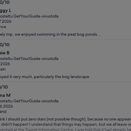
useita
.0/10
aikuislippuja
0
ggy L
utta
osteltu GetYourGuide-sivustolla
7.2026
nce
ely trip, we enjoyed swimming in the peat bog ponds...
.0/10
0
sie B
utta
osteltu GetYourGuide-sivustolla
.2026
tain
oyed it very much, particularly the bog landscape .
0/10
0
na M
utta
osteltu GetYourGuide-sivustolla
.6.2026
land
hink I should put zero stars (not possible though), because no one appea
p didn't happen! I understand that things may happen, but we all leave o
nquired at the Tourist Information Centre, I was told that it had already 