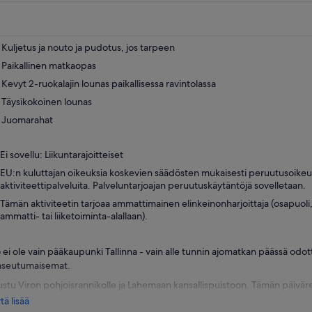
uudelle
välilehdelle
Kuljetus ja nouto ja pudotus, jos tarpeen
Paikallinen matkaopas
Kevyt 2-ruokalajin lounas paikallisessa ravintolassa
Täysikokoinen lounas
Juomarahat
Ei sovellu: Liikuntarajoitteiset
EU:n kuluttajan oikeuksia koskevien säädösten mukaisesti peruutusoikeu
aktiviteettipalveluita. Palveluntarjoajan peruutuskäytäntöjä sovelletaan.
Tämän aktiviteetin tarjoaa ammattimainen elinkeinonharjoittaja (osapuoli,
ammatti- tai liiketoiminta-alallaan).
 ei ole vain pääkaupunki Tallinna - vain alle tunnin ajomatkan päässä odott
seutumaisemat.
ustu Viron pohjoisrannikolle ja Lahemaan kansallispuistoon. Tämän päivär
seudun parhaat puolet, sen monet historialliset kohteet ja upeat maisem
ä lisää