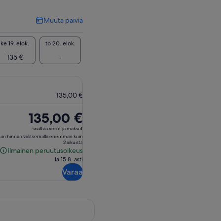
Muuta päiviä
Muuta
päiviä
ke 19. elok.
to 20. elok.
135 €
-
135,00 €
Hinta
135,00 €
on
sisältää verot ja maksut
135,00 €
an hinnan valitsemalla enemmän kuin
2 aikuista
Ilmainen peruutusoikeus
Ilmainen
la 15.8. asti
peruutusoikeus
Varaa