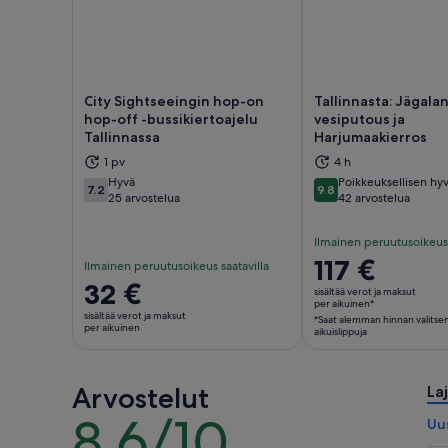
City Sightseeingin hop-on
Tallinnasta: Jägala
hop-off -bussikiertoajelu
vesiputous ja
Tallinnassa
Harjumaakierros
Aukeaa uudelle välilehdelle
Auke
1 pv
4 h
Hyvä
Poikkeuksellisen hy
7.2
9.8
7.2 kautta 10
9.8 kautta 10
25 arvostelua
42 arvostelua
Ilmainen peruutusoikeus 
Hinta
117 €
Ilmainen peruutusoikeus saatavilla
on
Hinta
32 €
sisältää verot ja maksut
117 €
per aikuinen*
on
sisältää verot ja maksut
*Saat alemman hinnan valitsem
per
32 €
per aikuinen
aikuislippuja
aikuinen*
per
*Saat
aikuinen
alemman
Arvostelut
Laj
hinnan
8.6/10
8.6
Uu
valitsemalla
kautta