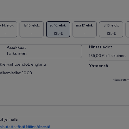
 14. elok.
la 15. elok.
su 16. elok.
ma 17. elok.
ti 18. elok.
-
-
135 €
-
135 €
Asiakkaat
Hintatiedot
1 aikuinen
135,00 € x 1 aikuinen
Kielivaihtoehdot: englanti
Yhteensä
Alkamisaika: 10.00
*Saat alemm
ohjelmalla
Aukeaa
alautetta tästä käännöksestä