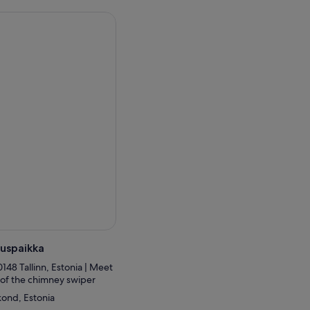
 pienet kylät ja satamat,
 ekotuotteita.
puolella, ja se tarjoaa
a-aineita.
Lahemaan kansallispuistoon
uojelualueeseen, jossa voit
no- ja ravintolakulttuuria
uspaikka
0148 Tallinn, Estonia | Meet
e of the chimney swiper
kond, Estonia