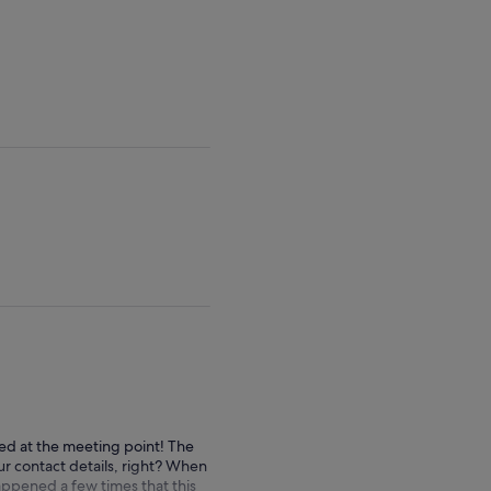
useita
aikuislippuja
red at the meeting point! The
ur contact details, right? When
happened a few times that this