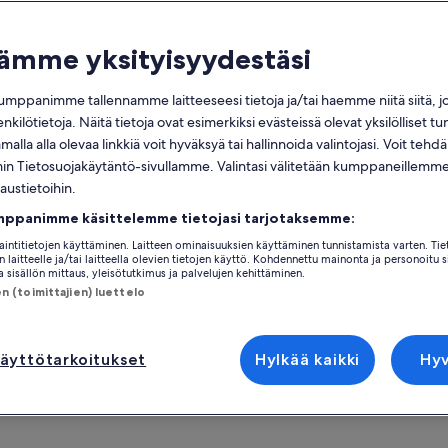
eistä
tämme yksityisyydestäsi
Ilmainen
8 h
peruutusoikeus
mppanimme tallennamme laitteeseesi tietoja ja/tai haemme niitä siitä, 
saatavilla
enkilötietoja. Näitä tietoja ovat esimerkiksi evästeissä olevat yksilölliset tu
Mobiilikuponki
Välitön vahvistus
alla alla olevaa linkkiä voit hyväksyä tai hallinnoida valintojasi. Voit teh
 Tietosuojakäytäntö-sivullamme. Valintasi välitetään kumppaneillemme,
eiskuvaus
Näyt
laustietoihin.
Matkalla pysähdytään Rebalan hautapaikalla
mppanimme käsittelemme tietojasi tarjotaksemme:
(pronssikausi) ja Jägalan vesiputouksella.
Aktiviteetin sijaint
jaintitietojen käyttäminen. Laitteen ominaisuuksien käyttäminen tunnistamista varten. Tie
Vaellus Viru Suon polulla. Sään salliessa:
 laitteelle ja/tai laitteella olevien tietojen käyttö. Kohdennettu mainonta ja personoitu s
Tallinn
mahdollisuus uida suojärvessä.
 sisällön mittaus, yleisötutkimus ja palvelujen kehittäminen.
Tallinn, Harju maa
 (toimittajien) luettelo
Vierailu Käsmun kapteenikylässä ja kävely
merenrannalla
Kohtaamis-/lunast
Kevyt 2-ruokalajin lounas paikallisessa
Suur-Karja tn 17, 1
ravintolassa
äyttötarkoitukset
Hylkää kaikki
Hy
next to the statu
tä lisää
Tallinn, Harju maa