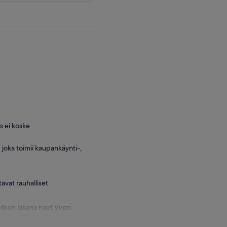
s ei koske
 joka toimii kaupankäynti-,
avat rauhalliset
etken aikana näet Viron
at - muinaiset