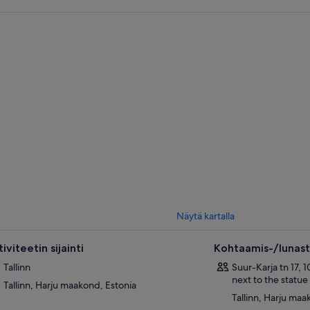
kemattomat vihreät metsät, romanttiset merenrannat, metsät ja kosteikot,
ikkäät kartanot ja ihastuttavat maatilat, jotka tarjoavat herkullisia tuoreita
olainen ruokakulttuuri on parhaimmillaan myös pääkaupungin Tallinnan ulko
iluonteisia, juuri metsästä, mereltä ja paikallisilta ekotiloilta kerättyjä raak
ä erityinen opastettu retki (kuljetus autolla tai minibussilla) suuntautuu 
tarjoaa sinulle loistavan tilaisuuden tutustua Viron suosituimpaan luonnons
lla sen jylhiä rannikoita, laajoja metsiä, kosteikkoja sekä monipuolista karta
alla kun maistelet Viron parhaita ruokia.
Näytä kartalla
iviteetin sijainti
Kohtaamis-/lunast
Tallinn
Suur-Karja tn 17, 1
next to the statu
Tallinn, Harju maakond, Estonia
Tallinn, Harju maa