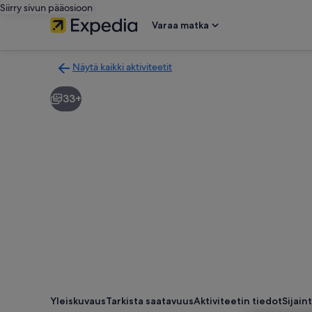
Siirry sivun pääosioon
Varaa matka
Näytä kaikki aktiviteetit
Takaisin
aktiviteettien
33+
hakutulossivulle
Yleiskuvaus
Tarkista saatavuus
Aktiviteetin tiedot
Sijaint