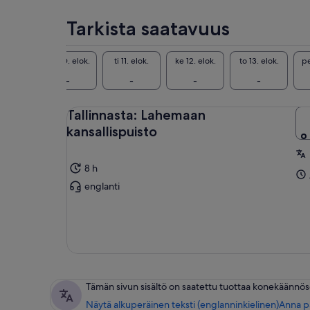
asiakkaita
Tarkista saatavuus
. elok.
ma 10. elok.
ti 11. elok.
ke 12. elok.
to 13. elok.
pe
-
-
-
-
-
Tallinnasta: Lahemaan
kansallispuisto
8 h
englanti
Tämän sivun sisältö on saatettu tuottaa konekäännös
Näytä alkuperäinen teksti (englanninkielinen)
Anna p