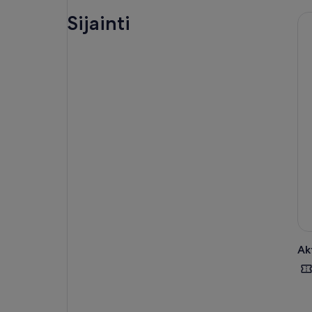
kos
tyyl
Sijainti
Vir
kaus
Täm
ja 
ihai
sam
Akt