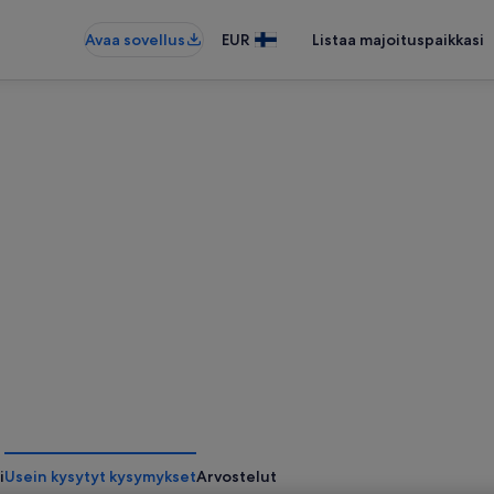
Avaa sovellus
EUR
Listaa majoituspaikkasi
i
Usein kysytyt kysymykset
Arvostelut