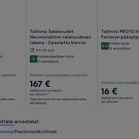
n
Tallinna: Salaisuudet
Tallinna: PROTO I
Neuvostoliiton salaisuuksien
Factoryn pääsyli
takana - Opastettu kierros
Erittäin hyvä
8.0
8.0 kautta 10
aa uudelle välilehdelle
Aukeaa uudelle välilehdelle
Au
13 arvostelua
4 h 30 min
vä
Poikkeuksellisen hyvä
10
10 kautta 10
21 arvostelua
saatavilla
Ilmainen peruutusoikeus saatavilla
Hinta
167 €
Ilmainen peruutusoikeu
on
Hinta
16 €
sisältää verot ja maksut
167 €
per aikuinen*
on
sisältää verot ja maksut
alla useita
*Saat alemman hinnan valitsemalla useita
per
16 €
per aikuinen
aikuislippuja
aikuinen*
per
*Saat
aikuinen
alemman
ittele arvostelut:
hinnan
simmat
Positiiviset
Kriittiset
valitsemalla