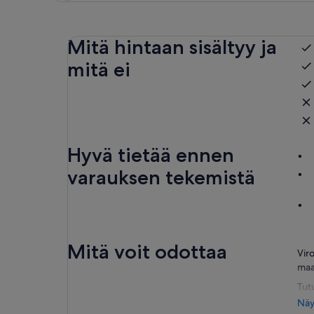
Mitä hintaan sisältyy ja
mitä ei
Hyvä tietää ennen
varauksen tekemistä
Mitä voit odottaa
Viro
maa
Tut
maa
Näyt