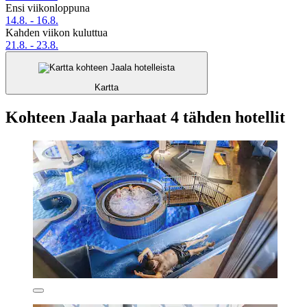
Ensi viikonloppuna
14.8. - 16.8.
Kahden viikon kuluttua
21.8. - 23.8.
Kartta
Kohteen Jaala parhaat 4 tähden hotellit