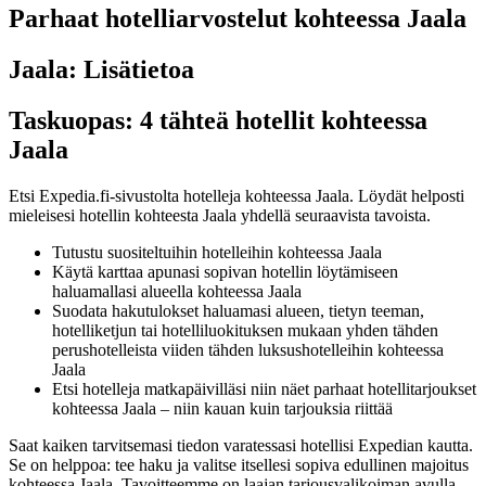
Parhaat hotelliarvostelut kohteessa Jaala
Jaala: Lisätietoa
Taskuopas: 4 tähteä hotellit kohteessa
Jaala
Etsi Expedia.fi-sivustolta hotelleja kohteessa Jaala. Löydät helposti
mieleisesi hotellin kohteesta Jaala yhdellä seuraavista tavoista.
Tutustu suositeltuihin hotelleihin kohteessa Jaala
Käytä karttaa apunasi sopivan hotellin löytämiseen
haluamallasi alueella kohteessa Jaala
Suodata hakutulokset haluamasi alueen, tietyn teeman,
hotelliketjun tai hotelliluokituksen mukaan yhden tähden
perushotelleista viiden tähden luksushotelleihin kohteessa
Jaala
Etsi hotelleja matkapäivilläsi niin näet parhaat hotellitarjoukset
kohteessa Jaala – niin kauan kuin tarjouksia riittää
Saat kaiken tarvitsemasi tiedon varatessasi hotellisi Expedian kautta.
Se on helppoa: tee haku ja valitse itsellesi sopiva edullinen majoitus
kohteessa Jaala. Tavoitteemme on laajan tarjousvalikoiman avulla