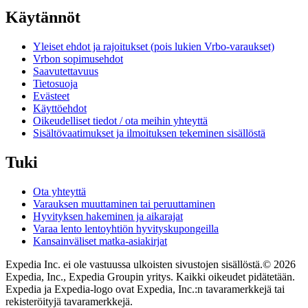
Käytännöt
Yleiset ehdot ja rajoitukset (pois lukien Vrbo-varaukset)
Vrbon sopimusehdot
Saavutettavuus
Tietosuoja
Evästeet
Käyttöehdot
Oikeudelliset tiedot / ota meihin yhteyttä
Sisältövaatimukset ja ilmoituksen tekeminen sisällöstä
Tuki
Ota yhteyttä
Varauksen muuttaminen tai peruuttaminen
Hyvityksen hakeminen ja aikarajat
Varaa lento lentoyhtiön hyvityskupongeilla
Kansainväliset matka-asiakirjat
Expedia Inc. ei ole vastuussa ulkoisten sivustojen sisällöstä.
© 2026
Expedia, Inc., Expedia Groupin yritys. Kaikki oikeudet pidätetään.
Expedia ja Expedia-logo ovat Expedia, Inc.:n tavaramerkkejä tai
rekisteröityjä tavaramerkkejä.