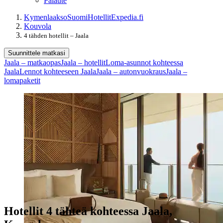
Palaute
Kymenlaakso
Suomi
Hotellit
Expedia.fi
Kouvola
4 tähden hotellit – Jaala
Suunnittele matkasi
Jaala – matkaopas
Jaala – hotellit
Loma-asunnot kohteessa
Jaala
Lennot kohteeseen Jaala
Jaala – autonvuokraus
Jaala –
lomapaketit
Hotellit 4 tähteä kohteessa Jaala,