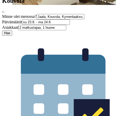
Kouvola
Minne olet menossa?
Päivämäärät
Asiakkaat
Hae