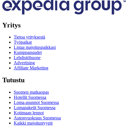
Yritys
Tietoa yrityksestä
Työpaikat
Listaa majoituspaikkasi
Kumppanuudet
Lehdistöhuone
Advertising
Affiliate Marketing
Tutustu
Suomen matkaopas
Hotellit Suomessa
Loma-asunnot Suomessa
Lomapaketit Suomessa
Kotimaan lennot
Autonvuokraus Suomessa
Kaikki majoitustyypit