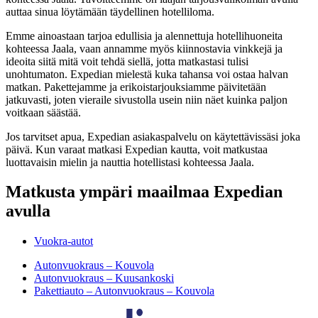
auttaa sinua löytämään täydellinen hotelliloma.
Emme ainoastaan tarjoa edullisia ja alennettuja hotellihuoneita
kohteessa Jaala, vaan annamme myös kiinnostavia vinkkejä ja
ideoita siitä mitä voit tehdä siellä, jotta matkastasi tulisi
unohtumaton. Expedian mielestä kuka tahansa voi ostaa halvan
matkan. Pakettejamme ja erikoistarjouksiamme päivitetään
jatkuvasti, joten vieraile sivustolla usein niin näet kuinka paljon
voitkaan säästää.
Jos tarvitset apua, Expedian asiakaspalvelu on käytettävissäsi joka
päivä. Kun varaat matkasi Expedian kautta, voit matkustaa
luottavaisin mielin ja nauttia hotellistasi kohteessa Jaala.
Matkusta ympäri maailmaa Expedian
avulla
Vuokra-autot
Autonvuokraus – Kouvola
Autonvuokraus – Kuusankoski
Pakettiauto – Autonvuokraus – Kouvola