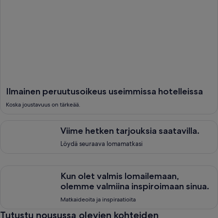
Ilmainen peruutusoikeus useimmissa hotelleissa
Koska joustavuus on tärkeää.
Viime hetken tarjouksia saatavilla., <span style="font-size:
Viime hetken tarjouksia saatavilla.
Löydä seuraava lomamatkasi
Kun olet valmis lomailemaan, olemme valmiina inspiroimaan sin
Kun olet valmis lomailemaan,
olemme valmiina inspiroimaan sinua.
Matkaideoita ja inspiraatioita
Tutustu nousussa olevien kohteiden