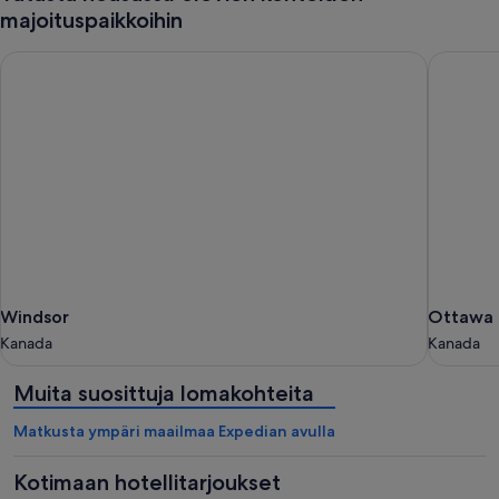
majoituspaikkoihin
Windsor
Ottawa
Windsor
Ottawa
Windsor
Ottawa
Kanada
Kanada
Kanada
Kanada
Muita suosittuja lomakohteita
Matkusta ympäri maailmaa Expedian avulla
Kotimaan hotellitarjoukset