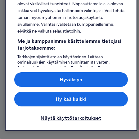
olevat yksilölliset tunnisteet. Napsauttamalla alla olevaa
Oikeudelliset tiedot / ota meihin yhteyttä
linkkiä voit hyväksyä tai hallinnoida valintojasi. Voit tehdä
tämän myös myöhemmin Tietosuojakäytäntö-
Sisältövaatimukset ja ilmoituksen tekeminen sisällöstä
sivullamme. Valintasi välitetään kumppaneillemme,
eivätkä ne vaikuta selaustietoihin.
Tuki
Me ja kumppanimme käsittelemme tietojasi
Ota yhteyttä
tarjotaksemme:
Varauksen muuttaminen tai peruuttaminen
Tarkkojen sijaintitietojen käyttäminen. Laitteen
ominaisuuksien käyttäminen tunnistamista varten.
Hyvityksen hakeminen ja aikarajat
Tietojen tallentaminen laitteelle ja/tai laitteella olevien
tietojen käyttö. Kohdennettu mainonta ja personoitu
Varaa lento lentoyhtiön hyvityskupongeilla
sisältö, mainonnan ja sisällön mittaus, yleisötutkimus ja
Hyväksyn
palvelujen kehittäminen.
Kansainväliset matka-asiakirjat
Kumppanien (toimittajien) luettelo
Expedia Inc. ei ole vastuussa ulkoisten sivustojen sisällöstä.
Hylkää kaikki
© 2026 Expedia, Inc., Expedia Groupin yritys. Kaikki oikeudet pidätetään.
Expedia ja Expedia-logo ovat Expedia, Inc.:n tavaramerkkejä tai
rekisteröityjä tavaramerkkejä.
Näytä käyttötarkoitukset