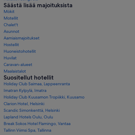
Säästä lisää majoituksista
Mökit
Motellit
Chalet't
Asunnot
Aamiaismajoitukset
Hostellit
Huoneistohotellit
Huvilat
Caravan-alueet
Maalaistalot
Suositellut hotellit
Holiday Club Saimaa, Lappeenranta
Imatran Kylpylä, Imatra
Holiday Club Kuusamon Tropiikki, Kuusamo
Clarion Hotel, Helsinki
Scandic Simonkenttä, Helsinki
Lapland Hotels Oulu, Oulu
Break Sokos Hotel Flamingo, Vantaa
Tallinn Viimsi Spa, Tallinna