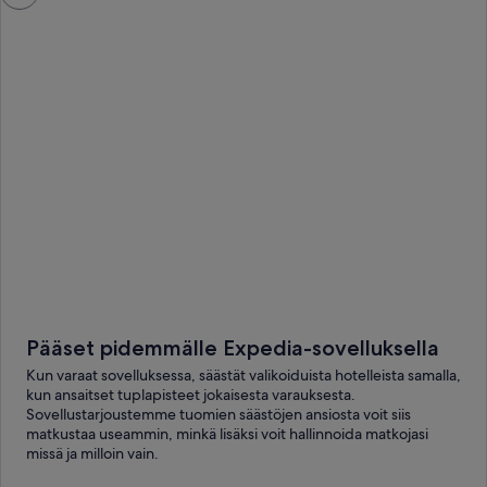
ikkuna
Pääset pidemmälle Expedia-sovelluksella
Kun varaat sovelluksessa, säästät valikoiduista hotelleista samalla,
kun ansaitset tuplapisteet jokaisesta varauksesta.
Sovellustarjoustemme tuomien säästöjen ansiosta voit siis
matkustaa useammin, minkä lisäksi voit hallinnoida matkojasi
missä ja milloin vain.