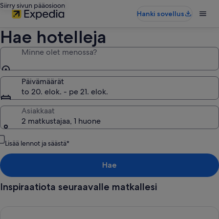
Siirry sivun pääosioon
Hanki sovellus
Hae hotelleja
Minne olet menossa?
Päivämäärät
to 20. elok. - pe 21. elok.
Asiakkaat
2 matkustajaa, 1 huone
Lisää lennot ja säästä*
Hae
Inspiraatiota seuraavalle matkallesi
Ilmainen peruutusoikeus useimmissa hotelleissa, Koska joustav