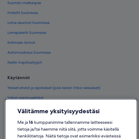
Suomen matkaopas
Hotellit Suomessa
Loma-asunnot Suomessa
Lomapaketit Suomessa
Kotimaan lennot
Autonvuokraus Suomessa
Kaikki majoitustyypit
Käytännöt
Yleiset ehdot ja rajoitukset (pois lukien Vrbo-varaukset)
Vrbon sopimusehdot
Saavutettavuus
Välitämme yksityisyydestäsi
Tietosuoja
Me ja
16
kumppanimme tallennamme laitteeseesi
Evästeet
tietoja ja/tai haemme niitä siitä, jotta voimme käsitellä
henkilötietoja. Näitä tietoja ovat esimerkiksi evästeissä
Käyttöehdot