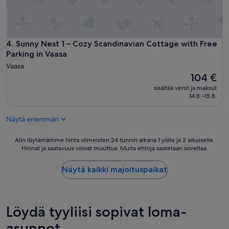
n
e
k
e
s
Sunny Nest 1 – Cozy Scandinavian Cottage with Free Parking 
4. Sunny Nest 1 – Cozy Scandinavian Cottage with Free
k
Parking in Vaasa
u
Vaasa
s
Hinta
104 €
t
on
a
sisältää verot ja maksut
104 €
14.8.–15.8.
s
s
a
Näytä enemmän
j
a
Alin
Alin löytämämme hinta viimeisten 24 tunnin aikana 1 yölle ja 2 aikuiselle.
t
Hinnat ja saatavuus voivat muuttua. Muita ehtoja saatetaan soveltaa.
löytämämme
o
hinta
d
viimeisten
Näytä kaikki majoituspaikat
e
24
l
tunnin
l
aikana
a
1
Löydä tyyliisi sopivat loma-
y
yölle
s
ja
asunnot
t