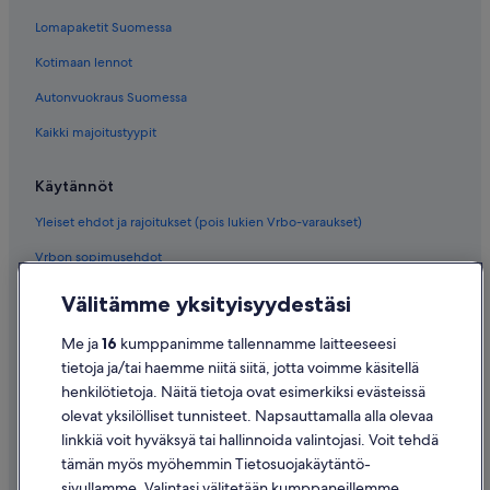
Lomapaketit Suomessa
Kotimaan lennot
Autonvuokraus Suomessa
Kaikki majoitustyypit
Käytännöt
Yleiset ehdot ja rajoitukset (pois lukien Vrbo-varaukset)
Vrbon sopimusehdot
Saavutettavuus
Välitämme yksityisyydestäsi
Tietosuoja
Me ja
16
kumppanimme tallennamme laitteeseesi
Evästeet
tietoja ja/tai haemme niitä siitä, jotta voimme käsitellä
henkilötietoja. Näitä tietoja ovat esimerkiksi evästeissä
Käyttöehdot
olevat yksilölliset tunnisteet. Napsauttamalla alla olevaa
Oikeudelliset tiedot / ota meihin yhteyttä
linkkiä voit hyväksyä tai hallinnoida valintojasi. Voit tehdä
tämän myös myöhemmin Tietosuojakäytäntö-
Sisältövaatimukset ja ilmoituksen tekeminen sisällöstä
sivullamme. Valintasi välitetään kumppaneillemme,