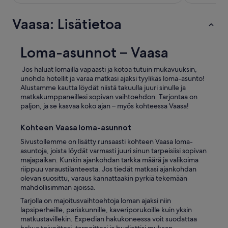
a
a
Vaasa: Lisätietoa
n
!
”
Loma-asunnot – Vaasa
Jos haluat lomailla vapaasti ja kotoa tutuin mukavuuksin,
unohda hotellit ja varaa matkasi ajaksi tyylikäs loma-asunto!
Alustamme kautta löydät niistä takuulla juuri sinulle ja
matkakumppaneillesi sopivan vaihtoehdon. Tarjontaa on
paljon, ja se kasvaa koko ajan – myös kohteessa Vaasa!
Kohteen Vaasa loma-asunnot
Sivustollemme on lisätty runsaasti kohteen Vaasa loma-
asuntoja, joista löydät varmasti juuri sinun tarpeisiisi sopivan
majapaikan. Kunkin ajankohdan tarkka määrä ja valikoima
riippuu varaustilanteesta. Jos tiedät matkasi ajankohdan
olevan suosittu, varaus kannattaakin pyrkiä tekemään
mahdollisimman ajoissa.
Tarjolla on majoitusvaihtoehtoja loman ajaksi niin
lapsiperheille, pariskunnille, kaveriporukoille kuin yksin
matkustavillekin. Expedian hakukoneessa voit suodattaa