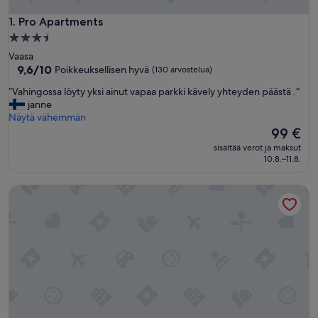
Pro Apartments
1. Pro Apartments
3.5
tähden
Vaasa
majoituspaikka
9.6
9,6/10
Poikkeuksellisen hyvä
(130 arvostelua)
kautta
”
”Vahingossa löyty yksi ainut vapaa parkki kävely yhteyden päästä .”
10,
V
janne
Poikkeuksellisen
a
Näytä vähemmän
hyvä,
h
Hinta
99 €
(130
i
on
arvostelua)
sisältää verot ja maksut
n
99 €
10.8.–11.8.
g
o
Forenom Aparthotel Vaasa
s
s
a
l
ö
y
t
y
y
k