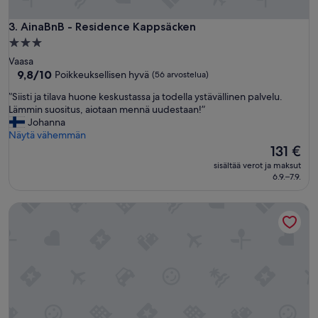
h
t
AinaBnB - Residence Kappsäcken
3. AinaBnB - Residence Kappsäcken
e
y
3.0
d
tähden
Vaasa
e
majoituspaikka
9.8
9,8/10
Poikkeuksellisen hyvä
(56 arvostelua)
n
kautta
p
”
”Siisti ja tilava huone keskustassa ja todella ystävällinen palvelu.
10,
ä
S
Lämmin suositus, aiotaan mennä uudestaan!”
Poikkeuksellisen
ä
i
Johanna
hyvä,
s
i
Näytä vähemmän
(56
t
s
Hinta
131 €
arvostelua)
ä
t
on
sisältää verot ja maksut
.
i
131 €
6.9.–7.9.
”
j
a
Sunny Nest 1 – Cozy Scandinavian Cottage with Free Parking 
t
i
l
a
v
a
h
u
o