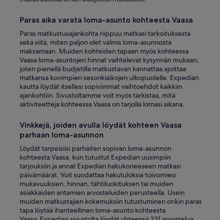
Paras aika varata loma-asunto kohteesta Vaasa
Paras matkustusajankohta riippuu matkasi tarkoituksesta
sekä siitä, miten paljon olet valmis loma-asunnosta
maksamaan. Muiden kohteiden tapaan myös kohteessa
Vaasa loma-asuntojen hinnat vaihtelevat kysynnän mukaan,
joten pienellä budjetilla matkustavan kannattaa ajoittaa
matkansa kovimpien sesonkiaikojen ulkopuolelle. Expedian
kautta löydät itsellesi sopivimmat vaihtoehdot kaikkiin
ajankohtiin. Sivustoltamme voit myös tarkistaa, mitä
aktiviteetteja kohteessa Vaasa on tarjolla lomasi aikana.
Vinkkejä, joiden avulla löydät kohteen Vaasa
parhaan loma-asunnon
Löydät tarpeisiisi parhaiten sopivan loma-asunnon
kohteesta Vaasa, kun tutustut Expedian uusimpiin
tarjouksiin ja annat Expedian hakukoneeseen matkasi
päivämäärät. Voit suodattaa hakutuloksia toivomiesi
mukavuuksien, hinnan, tähtiluokituksen tai muiden
asiakkaiden antamien arvosteluiden perusteella. Usein
muiden matkustajien kokemuksiin tutustuminen onkin paras
tapa löytää ihanteellinen loma-asunto kohteesta
Vaasa. Expedian sivustolta löydät yhteensä 231 arvostelua