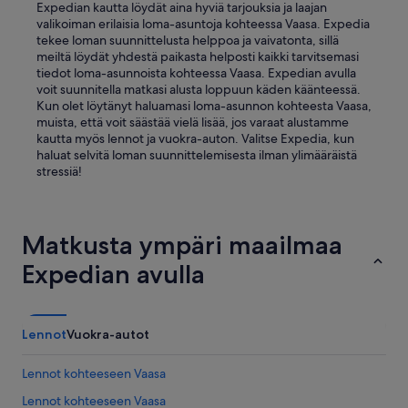
Expedian kautta löydät aina hyviä tarjouksia ja laajan
valikoiman erilaisia loma-asuntoja kohteessa Vaasa. Expedia
tekee loman suunnittelusta helppoa ja vaivatonta, sillä
meiltä löydät yhdestä paikasta helposti kaikki tarvitsemasi
tiedot loma-asunnoista kohteessa Vaasa. Expedian avulla
voit suunnitella matkasi alusta loppuun käden käänteessä.
Kun olet löytänyt haluamasi loma-asunnon kohteesta Vaasa,
muista, että voit säästää vielä lisää, jos varaat alustamme
kautta myös lennot ja vuokra-auton. Valitse Expedia, kun
haluat selvitä loman suunnittelemisesta ilman ylimääräistä
stressiä!
Matkusta ympäri maailmaa
Expedian avulla
Lennot
Vuokra-autot
Lennot kohteeseen Vaasa
Lennot kohteeseen Vaasa