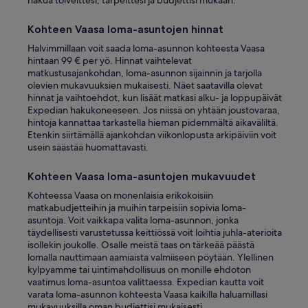
hakua toiveittesi, tarpeittesi ja budjettisi mukaan.
Kohteen Vaasa loma-asuntojen hinnat
Halvimmillaan voit saada loma-asunnon kohteesta Vaasa
hintaan 99 € per yö. Hinnat vaihtelevat
matkustusajankohdan, loma-asunnon sijainnin ja tarjolla
olevien mukavuuksien mukaisesti. Näet saatavilla olevat
hinnat ja vaihtoehdot, kun lisäät matkasi alku- ja loppupäivät
Expedian hakukoneeseen. Jos niissä on yhtään joustovaraa,
hintoja kannattaa tarkastella hieman pidemmältä aikaväliltä.
Etenkin siirtämällä ajankohdan viikonlopusta arkipäiviin voit
usein säästää huomattavasti.
Kohteen Vaasa loma-asuntojen mukavuudet
Kohteessa Vaasa on monenlaisia erikokoisiin
matkabudjetteihin ja muihin tarpeisiin sopivia loma-
asuntoja. Voit vaikkapa valita loma-asunnon, jonka
täydellisesti varustetussa keittiössä voit loihtia juhla-aterioita
isollekin joukolle. Osalle meistä taas on tärkeää päästä
lomalla nauttimaan aamiaista valmiiseen pöytään. Ylellinen
kylpyamme tai uintimahdollisuus on monille ehdoton
vaatimus loma-asuntoa valittaessa. Expedian kautta voit
varata loma-asunnon kohteesta Vaasa kaikilla haluamillasi
mukavuuksilla oman budjettisi mukaisesti.