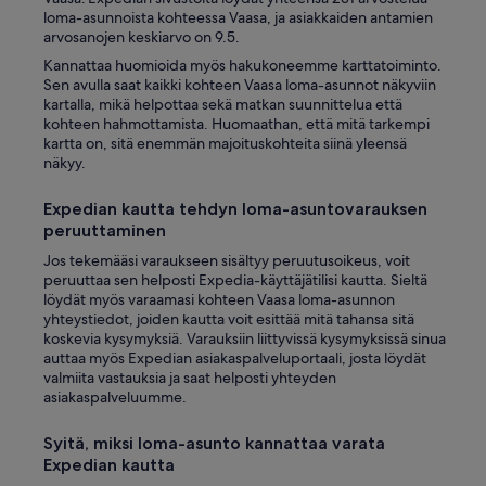
loma-asunnoista kohteessa Vaasa, ja asiakkaiden antamien
arvosanojen keskiarvo on 9.5.
Kannattaa huomioida myös hakukoneemme karttatoiminto.
Sen avulla saat kaikki kohteen Vaasa loma-asunnot näkyviin
kartalla, mikä helpottaa sekä matkan suunnittelua että
kohteen hahmottamista. Huomaathan, että mitä tarkempi
kartta on, sitä enemmän majoituskohteita siinä yleensä
näkyy.
Expedian kautta tehdyn loma-asuntovarauksen
peruuttaminen
Jos tekemääsi varaukseen sisältyy peruutusoikeus, voit
peruuttaa sen helposti Expedia-käyttäjätilisi kautta. Sieltä
löydät myös varaamasi kohteen Vaasa loma-asunnon
yhteystiedot, joiden kautta voit esittää mitä tahansa sitä
koskevia kysymyksiä. Varauksiin liittyvissä kysymyksissä sinua
auttaa myös Expedian asiakaspalveluportaali, josta löydät
valmiita vastauksia ja saat helposti yhteyden
asiakaspalveluumme.
Syitä, miksi loma-asunto kannattaa varata
Expedian kautta