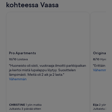
kohteessa Vaasa
o
s
i
Pro Apartments
Original So
t
u
s
,
a
i
o
t
Pro Apartments
Original S
a
a
10/10
Loistava
8/10
Hyvä
n
"Huoneisto oli siisti, vuokraaja ilmoitti parkkipaikan
"Erittäin sii
m
ja kertoi mistä lupalappu löytyy. Suosittelen
Vähemmän
e
lämpimästi. Meitä oli 2 aik ja 2 lasta."
n
Vähemmän
n
ä
u
u
d
e
CHRISTINE
1 yön matka
Eija
2 yön ma
s
Julkaistu 3 päivää sitten
Julkaistu 3 pä
t