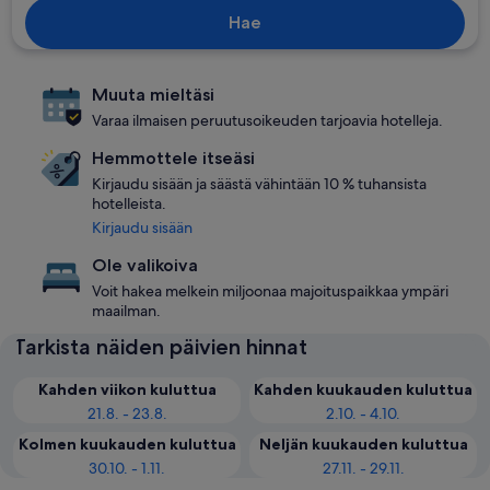
Hae
Muuta mieltäsi
Varaa ilmaisen peruutusoikeuden tarjoavia hotelleja.
Hemmottele itseäsi
Kirjaudu sisään ja säästä vähintään 10 % tuhansista
hotelleista.
Kirjaudu sisään
Ole valikoiva
Voit hakea melkein miljoonaa majoituspaikkaa ympäri
maailman.
Tarkista näiden päivien hinnat
Kahden viikon kuluttua
Kahden kuukauden kuluttua
21.8. - 23.8.
2.10. - 4.10.
Kolmen kuukauden kuluttua
Neljän kuukauden kuluttua
30.10. - 1.11.
27.11. - 29.11.