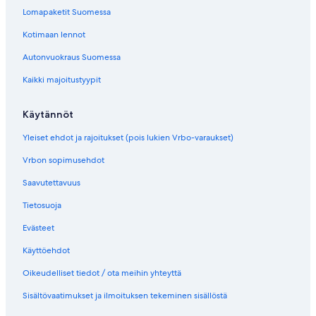
Lomapaketit Suomessa
Kotimaan lennot
Autonvuokraus Suomessa
Kaikki majoitustyypit
Käytännöt
Yleiset ehdot ja rajoitukset (pois lukien Vrbo-varaukset)
Vrbon sopimusehdot
Saavutettavuus
Tietosuoja
Evästeet
Käyttöehdot
Oikeudelliset tiedot / ota meihin yhteyttä
Sisältövaatimukset ja ilmoituksen tekeminen sisällöstä