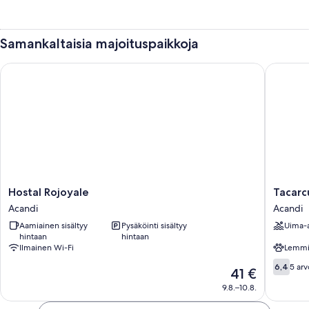
Samankaltaisia majoituspaikkoja
Hostal Rojoyale
Tacarcu
Hostal
Tacarcu
Hostal Rojoyale
Tacarc
Rojoyale
Lodge
Acandi
Acandi
Acandi
Acandi
Aamiainen sisältyy
Pysäköinti sisältyy
Uima-a
hintaan
hintaan
Ilmainen Wi-Fi
Lemmik
6.4
6,4
5 arv
Hinta
41 €
kautta
on
9.8.–10.8.
10,
41 €
5