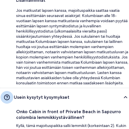
Lisämaininnat
Jos matkustat lapsen kanssa, majoituspaikka saattaa vaatia
sinua esittämään seuraavat asiakirjat: Kolumbiaan alle 18-
vuotiaan lapsen kanssa matkustavia vanhempia voidaan pyytää
esittämään lapsen syntymätodistus ja kuvallinen
henkilöllisyystodistus (ulkomaalaisilta vierailta passi)
sisäänkirjautumisen yhteydessä. Jos sukulainen tai huoltaja
matkustaa Kolumbiaan lapsen kanssa, sukulainen tai laillinen
huoltaja voi joutua esittämään molempien vanhempien
allekirjoittaman, notaarin vahvistaman lapsen matkustusluvan ja
kopion molempien vanhempien henkilöllisyystodistuksista. Jos
vain toinen vanhemmista matkustaa Kolumbiaan lapsen kanssa,
hän voi joutua esittämään toisen vanhemman allekirjoittaman,
notaarin vahvistaman lapsen matkustusluvan. Lasten kanssa
matkustavien asiakkaiden tulee olla yhteydessä Kolumbian
konsulaatin toimistoon ennen matkaa saadakseen lisäohjeita.
Usein kysytyt kysymykset
Onko Cabin in front of Private Beach in Sapzurro
colombia lemmikkiystävällinen?
Kyllä, tämä majoituspaikka sallii lemmikit (korkeintaan 2). Kukin