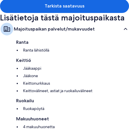
Keittiöt, keittonurkkaukset ja jääkaapit
Tarkista saatavuus
Lisätietoja tästä majoituspaikasta
Majoituspaikan palvelut/mukavuudet
Ranta
Ranta lähistöllä
Keittiö
Jääkaappi
Jääkone
Keittonurkkaus
Keittovälineet, astiat ja ruokailuvälineet
Ruokailu
Ruokapöytä
Makuuhuoneet
4 makuuhuonetta