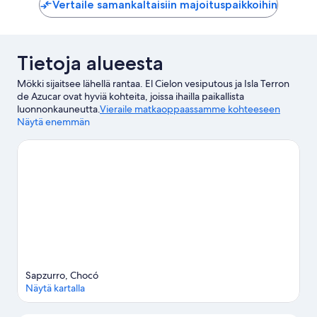
Vertaile samankaltaisiin majoituspaikkoihin
arvostel
Tietoja alueesta
Mökki sijaitsee lähellä rantaa. El Cielon vesiputous ja Isla Terron
de Azucar ovat hyviä kohteita, joissa ihailla paikallista
luonnonkauneutta.
Vieraile matkaoppaassamme kohteeseen
Acandi
Näytä enemmän
Acandi: näytä lisää mökkejä
Sapzurro, Chocó
Näytä kartalla