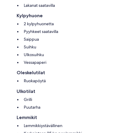
Lakanat saatavilla
Kylpyhuone
2 kylpyhuonetta
Pyyhkeet saatavilla
Saippua
Suihku
Ulkosuihku
Vessapaperi
Oleskelutilat
Ruokapöytä
Ulkotilat
Grilli
Puutarha
Lemmikit
Lemmikkiystävällinen