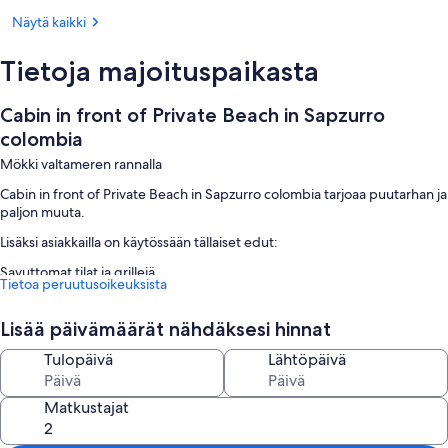
Näytä kaikki
Tietoja majoituspaikasta
Cabin in front of Private Beach in Sapzurro
colombia
Mökki valtameren rannalla
Cabin in front of Private Beach in Sapzurro colombia tarjoaa puutarhan ja
paljon muuta.
Lisäksi asiakkailla on käytössään tällaiset edut:
Savuttomat tilat ja grillejä
Tietoa peruutusoikeuksista
Huoneiden varustelu
Lisää päivämäärät nähdäksesi hinnat
Majoituspaikan Cabin in front of Private Beach in Sapzurro colombia
kaikkien huoneiden mukavuuksiin ja palveluihin kuuluvat esimerkiksi
Tulopäivä
Lähtöpäivä
ruokapöydät.
Muihin huoneiden mukavuuksiin lukeutuvat:
Matkustajat
2 kylpyhuonetta, joista löytyy suihkut ja saippuat