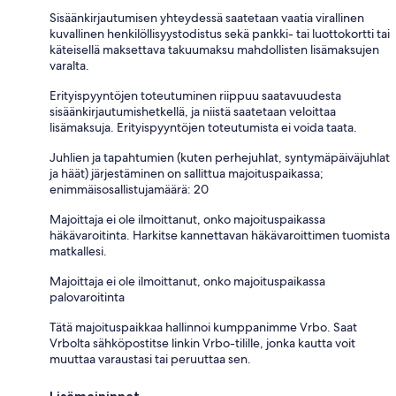
Sisäänkirjautumisen yhteydessä saatetaan vaatia virallinen
kuvallinen henkilöllisyystodistus sekä pankki- tai luottokortti tai
käteisellä maksettava takuumaksu mahdollisten lisämaksujen
varalta.
Erityispyyntöjen toteutuminen riippuu saatavuudesta
sisäänkirjautumishetkellä, ja niistä saatetaan veloittaa
lisämaksuja. Erityispyyntöjen toteutumista ei voida taata.
Juhlien ja tapahtumien (kuten perhejuhlat, syntymäpäiväjuhlat
ja häät) järjestäminen on sallittua majoituspaikassa;
enimmäisosallistujamäärä: 20
Majoittaja ei ole ilmoittanut, onko majoituspaikassa
häkävaroitinta. Harkitse kannettavan häkävaroittimen tuomista
matkallesi.
Majoittaja ei ole ilmoittanut, onko majoituspaikassa
palovaroitinta
Tätä majoituspaikkaa hallinnoi kumppanimme Vrbo. Saat
Vrbolta sähköpostitse linkin Vrbo-tilille, jonka kautta voit
muuttaa varaustasi tai peruuttaa sen.