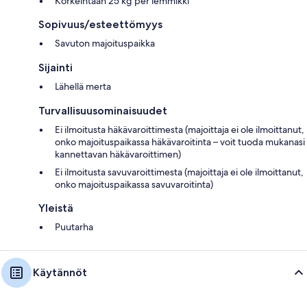
Korkeintaan 25 kg per lemmikki
Sopivuus/esteettömyys
Savuton majoituspaikka
Sijainti
Lähellä merta
Turvallisuusominaisuudet
Ei ilmoitusta häkävaroittimesta (majoittaja ei ole ilmoittanut,
onko majoituspaikassa häkävaroitinta – voit tuoda mukanasi
kannettavan häkävaroittimen)
Ei ilmoitusta savuvaroittimesta (majoittaja ei ole ilmoittanut,
onko majoituspaikassa savuvaroitinta)
Yleistä
Puutarha
Käytännöt