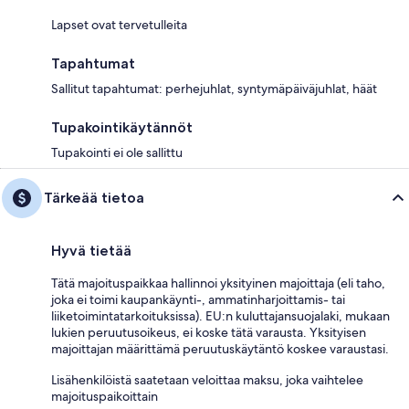
Lapset ovat tervetulleita
Tapahtumat
Sallitut tapahtumat: perhejuhlat, syntymäpäiväjuhlat, häät
Tupakointikäytännöt
Tupakointi ei ole sallittu
Tärkeää tietoa
Hyvä tietää
Tätä majoituspaikkaa hallinnoi yksityinen majoittaja (eli taho,
joka ei toimi kaupankäynti-, ammatinharjoittamis- tai
liiketoimintatarkoituksissa). EU:n kuluttajansuojalaki, mukaan
lukien peruutusoikeus, ei koske tätä varausta. Yksityisen
majoittajan määrittämä peruutuskäytäntö koskee varaustasi.
Lisähenkilöistä saatetaan veloittaa maksu, joka vaihtelee
majoituspaikoittain