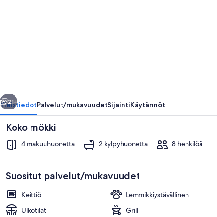
Cabin
in
front
of
Private
Beach
in
llinen
Seuraava
Sapzurro
21+
Yleistiedot
Palvelut/mukavuudet
Sijainti
Käytännöt
colombia
Koko mökki
valokuvagalleria
4 makuuhuonetta
2 kylpyhuonetta
8 henkilöä
Suositut palvelut/mukavuudet
Keittiö
Lemmikkiystävällinen
Terassi/patio
Ulkotilat
Grilli