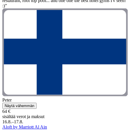
restaurant, roof top pool... and one one the best hotel gyms I'v seen!
:)”
Peter
Näytä vähemmän
64 €
sisältää verot ja maksut
16.8.–17.8.
Aloft by Marriott Al Ain