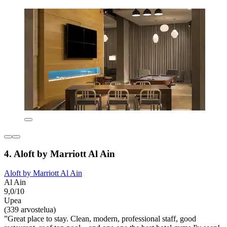
4. Aloft by Marriott Al Ain
Aloft by Marriott Al Ain
Al Ain
9,0/10
Upea
(339 arvostelua)
”Great place to stay. Clean, modern, professional staff, good