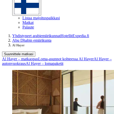
Listaa majoituspaikkasi
Matkat
Palaute
Yhdistyneet arabiemiirikunnat
Hotellit
Expedia.fi
Abu Dhabin emiirikunta
Al Hayer
Suunnittele matkasi
Al Hayer – matkaopas
Loma-asunnot kohteessa Al Hayer
Al Hayer –
autonvuokraus
Al Hayer – lomapaketit