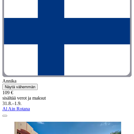
Annika
Näytä vähemmän
109 €
sisältää verot ja maksut
31.8.–1.9.
Al Ain Rotana