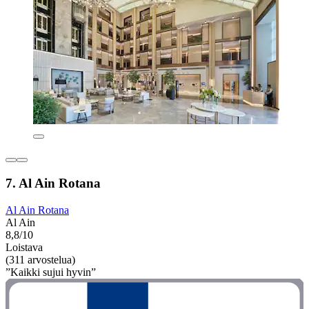
7. Al Ain Rotana
Al Ain Rotana
Al Ain
8,8/10
Loistava
(311 arvostelua)
”Kaikki sujui hyvin”