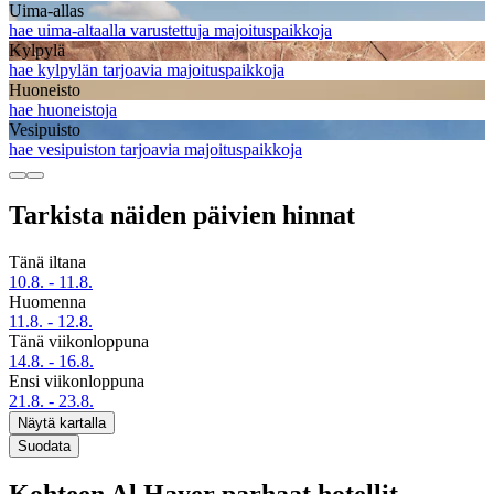
Uima-allas
hae uima-altaalla varustettuja majoituspaikkoja
Kylpylä
hae kylpylän tarjoavia majoituspaikkoja
Huoneisto
hae huoneistoja
Vesipuisto
hae vesipuiston tarjoavia majoituspaikkoja
Tarkista näiden päivien hinnat
Tänä iltana
10.8. - 11.8.
Huomenna
11.8. - 12.8.
Tänä viikonloppuna
14.8. - 16.8.
Ensi viikonloppuna
21.8. - 23.8.
Näytä kartalla
Suodata