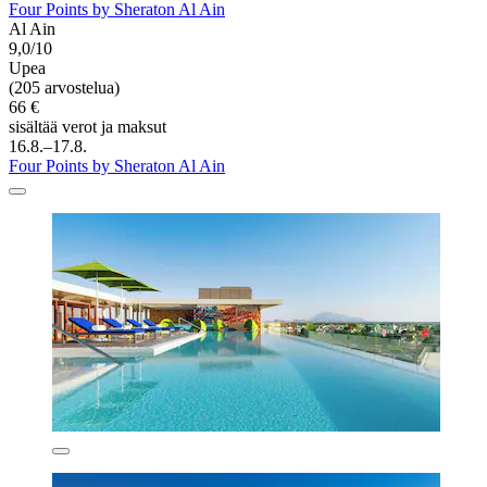
Four Points by Sheraton Al Ain
Al Ain
9,0/10
Upea
(205 arvostelua)
66 €
sisältää verot ja maksut
16.8.–17.8.
Four Points by Sheraton Al Ain