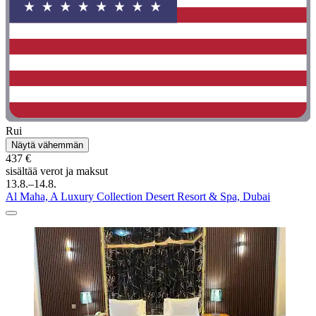
Rui
Näytä vähemmän
437 €
sisältää verot ja maksut
13.8.–14.8.
Al Maha, A Luxury Collection Desert Resort & Spa, Dubai