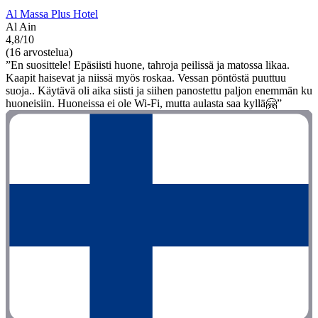
Al Massa Plus Hotel
Al Ain
4,8/10
(16 arvostelua)
”En suosittele! Epäsiisti huone, tahroja peilissä ja matossa likaa.
Kaapit haisevat ja niissä myös roskaa. Vessan pöntöstä puuttuu
suoja.. Käytävä oli aika siisti ja siihen panostettu paljon enemmän ku
huoneisiin. Huoneissa ei ole Wi-Fi, mutta aulasta saa kyllä🤗”