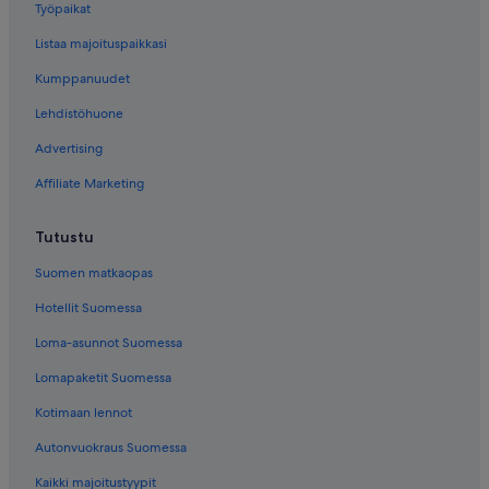
Työpaikat
Listaa majoituspaikkasi
Kumppanuudet
Lehdistöhuone
Advertising
Affiliate Marketing
Tutustu
Suomen matkaopas
Hotellit Suomessa
Loma-asunnot Suomessa
Lomapaketit Suomessa
Kotimaan lennot
Autonvuokraus Suomessa
Kaikki majoitustyypit