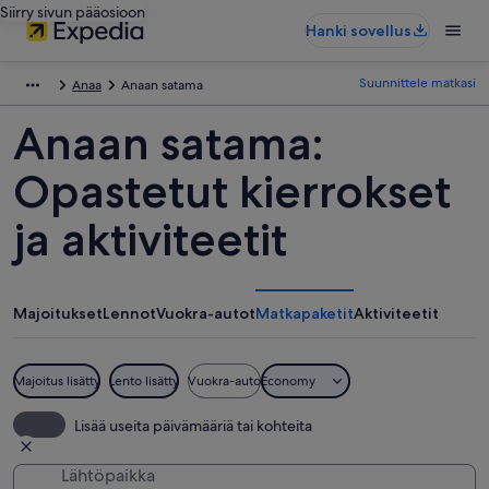
Siirry sivun pääosioon
Hanki sovellus
Suunnittele matkasi
Anaa
Anaan satama
Anaan satama:
Opastetut kierrokset
ja aktiviteetit
Majoitukset
Lennot
Vuokra-autot
Matkapaketit
Aktiviteetit
Majoitus lisätty
Lento lisätty
Vuokra-auto
Economy
Lisää useita päivämääriä tai kohteita
Lähtöpaikka