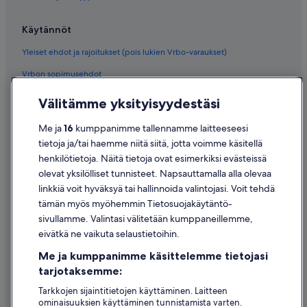
Käytännöt
Yleiset ehdot ja rajoitukset (pois lukien Vrbo-varaukset)
Vrbon sopimusehdot
Saavutettavuus
Välitämme yksityisyydestäsi
Tietosuoja
Me ja
16
kumppanimme tallennamme laitteeseesi
Evästeet
tietoja ja/tai haemme niitä siitä, jotta voimme käsitellä
henkilötietoja. Näitä tietoja ovat esimerkiksi evästeissä
Käyttöehdot
olevat yksilölliset tunnisteet. Napsauttamalla alla olevaa
Oikeudelliset tiedot / ota meihin yhteyttä
linkkiä voit hyväksyä tai hallinnoida valintojasi. Voit tehdä
tämän myös myöhemmin Tietosuojakäytäntö-
Sisältövaatimukset ja ilmoituksen tekeminen sisällöstä
sivullamme. Valintasi välitetään kumppaneillemme,
eivätkä ne vaikuta selaustietoihin.
Tuki
Me ja kumppanimme käsittelemme tietojasi
Ota yhteyttä
tarjotaksemme:
Varauksen muuttaminen tai peruuttaminen
Tarkkojen sijaintitietojen käyttäminen. Laitteen
ominaisuuksien käyttäminen tunnistamista varten.
Hyvityksen hakeminen ja aikarajat