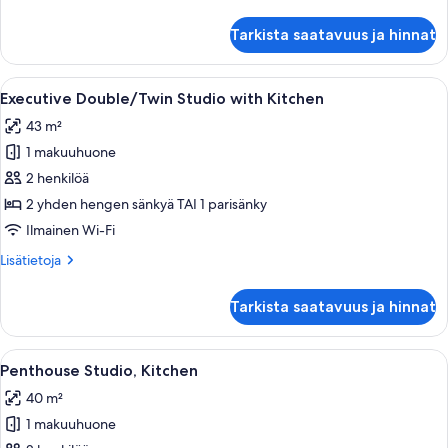
kylpyhuone
huoneesta
makuuhuoneen
Deluxe-
Tarkista saatavuus ja hinnat
huone,
yhteydessä
1
kuvat
parisänky
Avaa
Hotellihuone, jossa on suuri sänky, työ
12
ja
Executive Double/Twin Studio with Kitchen
kaikki
vuodesohva,
43 m²
kylpyhuone
huonetyypin
makuuhuoneen
1 makuuhuone
Executive
yhteydessä
Double/Twin
2 henkilöä
Studio
2 yhden hengen sänkyä TAI 1 parisänky
with
Ilmainen Wi-Fi
Kitchen
Lisätietoja
Lisätietoja
kuvat
huoneesta
Executive
Tarkista saatavuus ja hinnat
Double/Twin
Studio
with
Avaa
Moderni hotellihuone, jossa on suuri s
8
Kitchen
Penthouse Studio, Kitchen
kaikki
40 m²
huonetyypin
1 makuuhuone
Penthouse