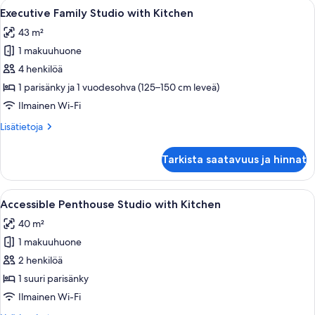
Avaa
Hotellihuone, jossa on suuri sänky, työ
6
Executive Family Studio with Kitchen
kaikki
43 m²
huonetyypin
1 makuuhuone
Executive
Family
4 henkilöä
Studio
1 parisänky ja 1 vuodesohva (125–150 cm leveä)
with
Ilmainen Wi-Fi
Kitchen
Lisätietoja
Lisätietoja
kuvat
huoneesta
Executive
Tarkista saatavuus ja hinnat
Family
Studio
with
Avaa
Moderni hotellihuone, jossa on suuri s
11
Kitchen
Accessible Penthouse Studio with Kitchen
kaikki
40 m²
huonetyypin
1 makuuhuone
Accessible
Penthouse
2 henkilöä
Studio
1 suuri parisänky
with
Ilmainen Wi-Fi
Kitchen