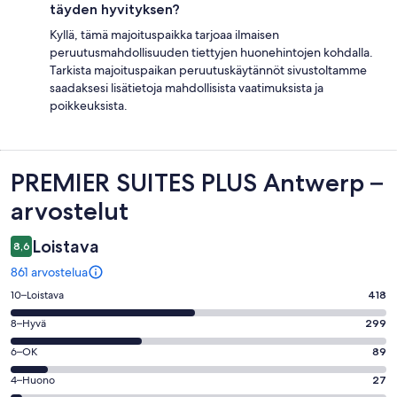
täyden hyvityksen?
Kyllä, tämä majoituspaikka tarjoaa ilmaisen
peruutusmahdollisuuden tiettyjen huonehintojen kohdalla.
Tarkista majoituspaikan peruutuskäytännöt sivustoltamme
saadaksesi lisätietoja mahdollisista vaatimuksista ja
poikkeuksista.
Arvostelut
PREMIER SUITES PLUS Antwerp –
arvostelut
Loistava
8,6
861 arvostelua
Arvosana
10–Loistava
418
10
Arvosana
8–Hyvä
299
-
8
Loistava.
Arvosana
6–OK
89
-
418
6
Hyvä.
Arvosana
4–Huono
27
kautta
-