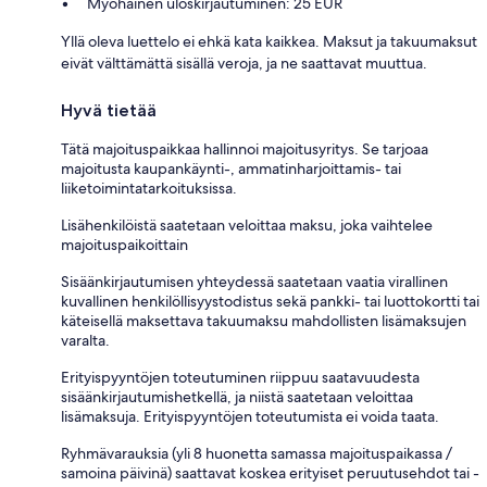
Myöhäinen uloskirjautuminen: 25 EUR
Yllä oleva luettelo ei ehkä kata kaikkea. Maksut ja takuumaksut
eivät välttämättä sisällä veroja, ja ne saattavat muuttua.
Hyvä tietää
Tätä majoituspaikkaa hallinnoi majoitusyritys. Se tarjoaa
majoitusta kaupankäynti-, ammatinharjoittamis- tai
liiketoimintatarkoituksissa.
Lisähenkilöistä saatetaan veloittaa maksu, joka vaihtelee
majoituspaikoittain
Sisäänkirjautumisen yhteydessä saatetaan vaatia virallinen
kuvallinen henkilöllisyystodistus sekä pankki- tai luottokortti tai
käteisellä maksettava takuumaksu mahdollisten lisämaksujen
varalta.
Erityispyyntöjen toteutuminen riippuu saatavuudesta
sisäänkirjautumishetkellä, ja niistä saatetaan veloittaa
lisämaksuja. Erityispyyntöjen toteutumista ei voida taata.
Ryhmävarauksia (yli 8 huonetta samassa majoituspaikassa /
samoina päivinä) saattavat koskea erityiset peruutusehdot tai -