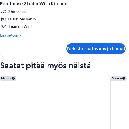
Penthouse Studio With Kitchen
2 henkilöä
1 suuri parisänky
Ilmainen Wi-Fi
Lisätietoja
Lisätietoja
huoneesta
Penthouse
Tarkista saatavuus ja hinnat
Studio
With
Kitchen
Saatat pitää myös näistä
Lindner Hotel Antwerp, part of JdV by Hyatt
Maek Hot
Mainos
Mainos