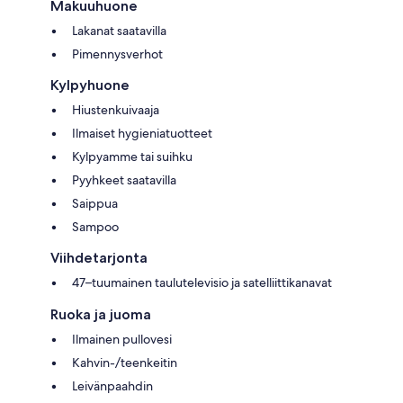
Makuuhuone
Lakanat saatavilla
Pimennysverhot
Kylpyhuone
Hiustenkuivaaja
Ilmaiset hygieniatuotteet
Kylpyamme tai suihku
Pyyhkeet saatavilla
Saippua
Sampoo
Viihdetarjonta
47–tuumainen taulutelevisio ja satelliittikanavat
Ruoka ja juoma
Ilmainen pullovesi
Kahvin-/teenkeitin
Leivänpaahdin