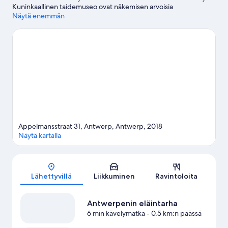
Kuninkaallinen taidemuseo ovat näkemisen arvoisia
kulttuurikohteita, ja joihinkin alueen suosituimpiin nähtävyyksiin
Näytä enemmän
kuuluu Antwerpenin eläintarha ja Antwerpenin kasvitieteellinen
puutarha. Haluatko osallistua johonkin tapahtumaan tai käydä
matsissa vierailusi aikana? Tarkista kohteen Sportpaleis-
urheiluhalli tapahtumat. Voit harrastaa golfia läheisellä kentällä tai
kokeilla erilaisia ulkoilma-aktiviteetteja, joihin kuuluu muun
muassa vaellus-/pyöräilyreitit.
Vieraile matkaoppaassamme
kohteeseen Antwerpen
Appelmansstraat 31, Antwerp, Antwerp, 2018
Näytä kartalla
Kartta
Lähettyvillä
Liikkuminen
Ravintoloita
Antwerpenin eläintarha
6 min kävelymatka
- 0.5 km:n päässä