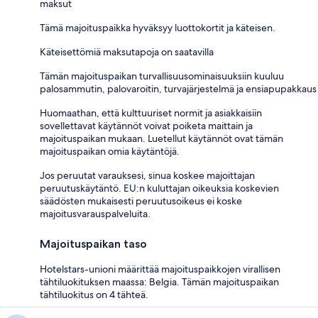
maksut
Tämä majoituspaikka hyväksyy luottokortit ja käteisen.
Käteisettömiä maksutapoja on saatavilla
Tämän majoituspaikan turvallisuusominaisuuksiin kuuluu
palosammutin, palovaroitin, turvajärjestelmä ja ensiapupakkaus
Huomaathan, että kulttuuriset normit ja asiakkaisiin
sovellettavat käytännöt voivat poiketa maittain ja
majoituspaikan mukaan. Luetellut käytännöt ovat tämän
majoituspaikan omia käytäntöjä.
Jos peruutat varauksesi, sinua koskee majoittajan
peruutuskäytäntö. EU:n kuluttajan oikeuksia koskevien
säädösten mukaisesti peruutusoikeus ei koske
majoitusvarauspalveluita.
Majoituspaikan taso
Hotelstars-unioni määrittää majoituspaikkojen virallisen
tähtiluokituksen maassa: Belgia. Tämän majoituspaikan
tähtiluokitus on 4 tähteä.