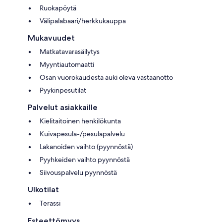
Ruokapöytä
Välipalabaari/herkkukauppa
Mukavuudet
Matkatavarasäilytys
Myyntiautomaatti
Osan vuorokaudesta auki oleva vastaanotto
Pyykinpesutilat
Palvelut asiakkaille
Kielitaitoinen henkilökunta
Kuivapesula-/pesulapalvelu
Lakanoiden vaihto (pyynnöstä)
Pyyhkeiden vaihto pyynnöstä
Siivouspalvelu pyynnöstä
Ulkotilat
Terassi
Esteettömyys