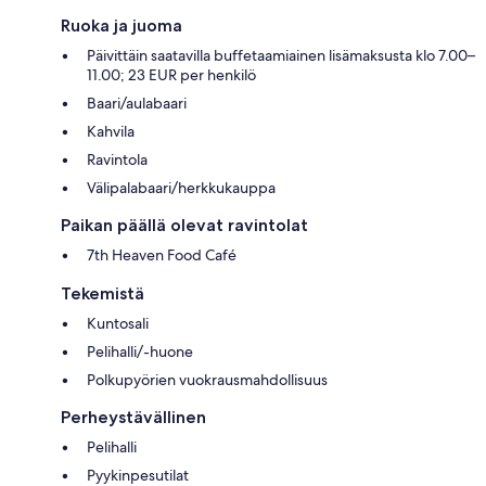
Ruoka ja juoma
Päivittäin saatavilla buffetaamiainen lisämaksusta klo 7.00–
11.00; 23 EUR per henkilö
Baari/aulabaari
Kahvila
Ravintola
Välipalabaari/herkkukauppa
Paikan päällä olevat ravintolat
7th Heaven Food Café
Tekemistä
Kuntosali
Pelihalli/-huone
Polkupyörien vuokrausmahdollisuus
Perheystävällinen
Pelihalli
Pyykinpesutilat