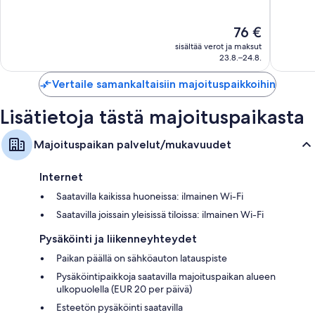
hiustenkuivaajat
10,
10,
Loistava,
Upea,
47-tuumainen taulutelevisio, josta löytyy satelliittikanavat
Hinta
76 €
999
126
on
Leivänpaahtimet, vedenkeittimet ja lämmitys
sisältää verot ja maksut
arvostelua
arvostel
76 €
23.8.–24.8.
Vertaile samankaltaisiin majoituspaikkoihin
Lisätietoja tästä majoituspaikasta
Majoituspaikan palvelut/mukavuudet
Internet
Saatavilla kaikissa huoneissa: ilmainen Wi-Fi
Saatavilla joissain yleisissä tiloissa: ilmainen Wi-Fi
Pysäköinti ja liikenneyhteydet
Paikan päällä on sähköauton latauspiste
Pysäköintipaikkoja saatavilla majoituspaikan alueen
ulkopuolella (EUR 20 per päivä)
Esteetön pysäköinti saatavilla