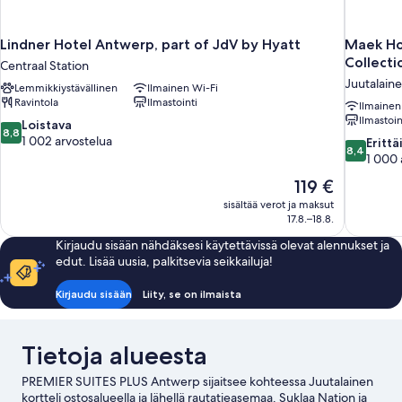
Lindner Hotel Antwerp, part of JdV by Hyatt
Maek Ho
Collecti
Centraal Station
Juutalaine
Lemmikkiystävällinen
Ilmainen Wi-Fi
Ravintola
Ilmastointi
Ilmainen
Ilmastoin
8.8
Loistava
8,8
kautta
1 002 arvostelua
8.4
Erittä
8,4
10,
kautta
1 000 
Loistava,
10,
Hinta
119 €
1 002
Erittäin
on
arvostelua
sisältää verot ja maksut
hyvä,
119 €
17.8.–18.8.
1 000
arvostelua
Kirjaudu sisään nähdäksesi käytettävissä olevat alennukset ja
edut. Lisää uusia, palkitsevia seikkailuja!
Kirjaudu sisään
Liity, se on ilmaista
Tietoja alueesta
PREMIER SUITES PLUS Antwerp sijaitsee kohteessa Juutalainen
kortteli ostosalueella ja lähellä rautatieasemaa. Suklaa Nation ja