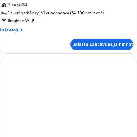
kaikki
2 henkilöä
huonetyypin
1 suuri parisänky ja 1 vuodesohva (74–100 cm leveä)
Executive
Family
Ilmainen Wi-Fi
Studio
Lisätietoja
Lisätietoja
kuvat
huoneesta
Executive
Tarkista saatavuus ja hinnat
Family
Studio