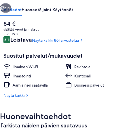
llinen
Seuraava
59+
Yleistiedot
Huoneet
Sijainti
Käytännöt
Nykyinen
84 €
hinta
sisältää verot ja maksut
on
18.8.–19.8.
84 €
Arvostelut
Loistava
8,6
Näytä kaikki 861 arvostelua
8,6 kautta 10.
Suositut palvelut/mukavuudet
Ilmainen Wi-Fi
Ravintola
Aamiainen, lounas ja illallinen
Ilmastointi
Kuntosali
Aamiainen saatavilla
Businesspalvelut
Näytä kaikki
Huonevaihtoehdot
Tarkista näiden päivien saatavuus