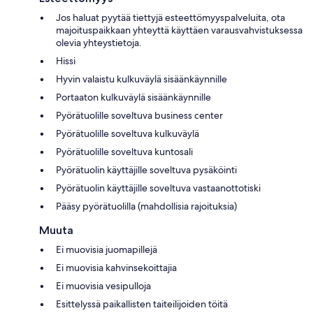
Jos haluat pyytää tiettyjä esteettömyyspalveluita, ota
majoituspaikkaan yhteyttä käyttäen varausvahvistuksessa
olevia yhteystietoja.
Hissi
Hyvin valaistu kulkuväylä sisäänkäynnille
Portaaton kulkuväylä sisäänkäynnille
Pyörätuolille soveltuva business center
Pyörätuolille soveltuva kulkuväylä
Pyörätuolille soveltuva kuntosali
Pyörätuolin käyttäjille soveltuva pysäköinti
Pyörätuolin käyttäjille soveltuva vastaanottotiski
Pääsy pyörätuolilla (mahdollisia rajoituksia)
Muuta
Ei muovisia juomapillejä
Ei muovisia kahvinsekoittajia
Ei muovisia vesipulloja
Esittelyssä paikallisten taiteilijoiden töitä