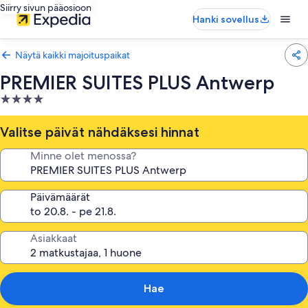
Siirry sivun pääosioon
Hanki sovellus
Näytä kaikki majoituspaikat
PREMIER SUITES PLUS Antwerp
4.0
tähden
majoituspaikka
Valitse päivät nähdäksesi hinnat
Minne olet menossa?
Päivämäärät
Asiakkaat
Hae