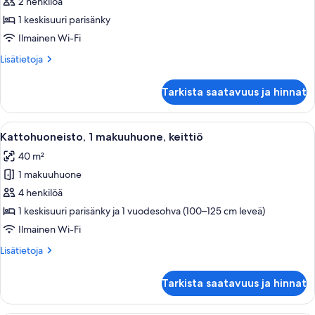
Studio,
2 henkilöä
Kitchen
1 keskisuuri parisänky
kuvat
Ilmainen Wi-Fi
Lisätietoja
Lisätietoja
huoneesta
Penthouse
Tarkista saatavuus ja hinnat
Studio,
Kitchen
Avaa
Hotellihuone, jossa on sänky, televisio, 
12
Kattohuoneisto, 1 makuuhuone, keittiö
kaikki
40 m²
huonetyypin
1 makuuhuone
Kattohuoneisto,
1
4 henkilöä
makuuhuone,
1 keskisuuri parisänky ja 1 vuodesohva (100–125 cm leveä)
keittiö
Ilmainen Wi-Fi
kuvat
Lisätietoja
Lisätietoja
huoneesta
Kattohuoneisto,
Tarkista saatavuus ja hinnat
1
makuuhuone,
keittiö