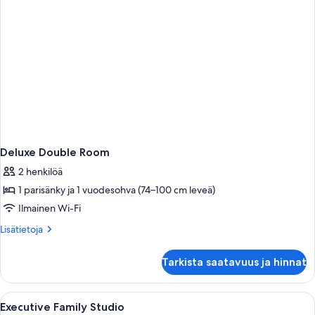
Deluxe Double Room
2 henkilöä
1 parisänky ja 1 vuodesohva (74–100 cm leveä)
Ilmainen Wi-Fi
Lisätietoja
Lisätietoja
huoneesta
Deluxe
Tarkista saatavuus ja hinnat
Double
Room
Avaa
Tallelokero huoneessa, pimennysverhot
5
Executive Family Studio