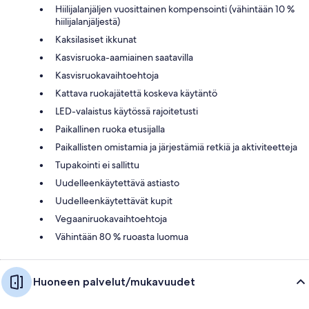
Hiilijalanjäljen vuosittainen kompensointi (vähintään 10 %
hiilijalanjäljestä)
Kaksilasiset ikkunat
Kasvisruoka-aamiainen saatavilla
Kasvisruokavaihtoehtoja
Kattava ruokajätettä koskeva käytäntö
LED-valaistus käytössä rajoitetusti
Paikallinen ruoka etusijalla
Paikallisten omistamia ja järjestämiä retkiä ja aktiviteetteja
Tupakointi ei sallittu
Uudelleenkäytettävä astiasto
Uudelleenkäytettävät kupit
Vegaaniruokavaihtoehtoja
Vähintään 80 % ruoasta luomua
Huoneen palvelut/mukavuudet