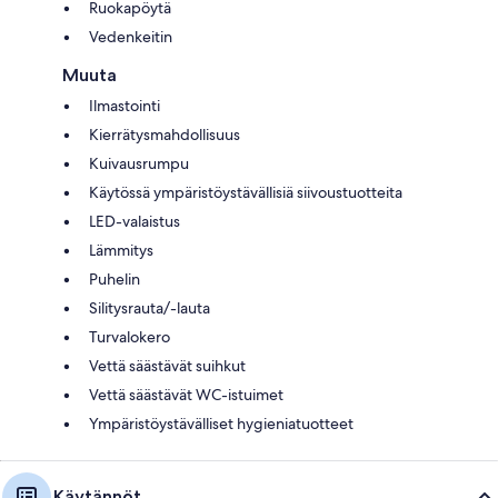
Ruokapöytä
Vedenkeitin
Muuta
Ilmastointi
Kierrätysmahdollisuus
Kuivausrumpu
Käytössä ympäristöystävällisiä siivoustuotteita
LED-valaistus
Lämmitys
Puhelin
Silitysrauta/-lauta
Turvalokero
Vettä säästävät suihkut
Vettä säästävät WC-istuimet
Ympäristöystävälliset hygieniatuotteet
Käytännöt