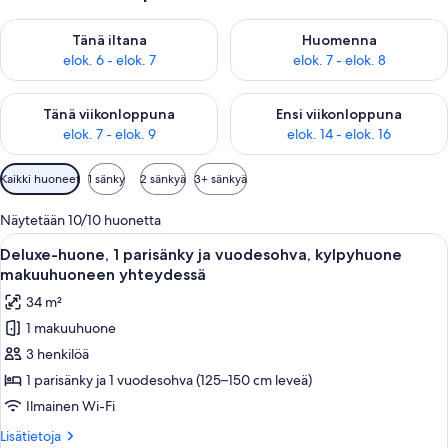
Tarkista tämän illan saatavuus elok. 6 - elok. 7
Tarkista huomisen saatavuus el
Tänä iltana
Huomenna
elok. 6 - elok. 7
elok. 7 - elok. 8
Tarkista tämän viikonlopun saatavuus elok. 7 - elok. 9
Tarkista ensi viikonlopun saatav
Tänä viikonloppuna
Ensi viikonloppuna
elok. 7 - elok. 9
elok. 14 - elok. 16
Huoneille
Kaikki huoneet
1 sänky
2 sänkyä
3+ sänkyä
saatavilla
olevia
Näytetään 10/10 huonetta
suodattimia
Avaa
Moderni makuuhuone, jossa on suuri sä
5
Deluxe-huone, 1 parisänky ja vuodesohva, kylpyhuone
kaikki
makuuhuoneen yhteydessä
huonetyypin
34 m²
Deluxe-
1 makuuhuone
huone,
3 henkilöä
1
parisänky
1 parisänky ja 1 vuodesohva (125–150 cm leveä)
ja
Ilmainen Wi-Fi
vuodesohva,
Lisätietoja
Lisätietoja