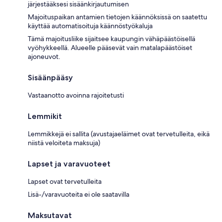
järjestääksesi sisäänkirjautumisen
Majoituspaikan antamien tietojen käännöksissä on saatettu
käyttää automatisoituja käännöstyökaluja
Tämä majoitusliike sijaitsee kaupungin vähäpäästöisellä
vyöhykkeellä. Alueelle pääsevät vain matalapäästöiset
ajoneuvot.
Sisäänpääsy
Vastaanotto avoinna rajoitetusti
Lemmikit
Lemmikkejä ei sallita (avustajaeläimet ovat tervetulleita, eikä
niistä veloiteta maksuja)
Lapset ja varavuoteet
Lapset ovat tervetulleita
Lisä-/varavuoteita ei ole saatavilla
Maksutavat