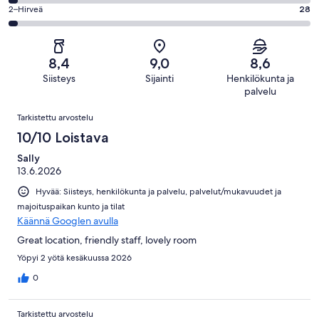
299
4
861
OK.
Arvosana
2–Hirveä
28
kautta
-
arvostelua
89
2
861
Huono.
kautta
-
arvostelua
27
861
Hirveä.
kautta
8,4
9,0
8,6
arvostelua
28
861
Siisteys
Sijainti
Henkilökunta ja
kautta
arvostelua
palvelu
861
Arvostelut
arvostelua
Tarkistettu arvostelu
10/10 Loistava
Sally
13.6.2026
Hyvää: Siisteys, henkilökunta ja palvelu, palvelut/mukavuudet ja
majoituspaikan kunto ja tilat
Käännä Googlen avulla
Great location, friendly staff, lovely room
Yöpyi 2 yötä kesäkuussa 2026
0
Tarkistettu arvostelu