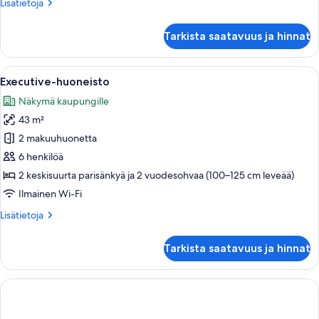
Lisätietoja
Lisätietoja
kuvat
huoneesta
Accessible
Tarkista saatavuus ja hinnat
Penthouse
Studio
with
Avaa
Moderni makuuhuone, jossa on suuri s
8
Kitchen
Executive-huoneisto
kaikki
Näkymä kaupungille
huonetyypin
43 m²
Executive-
huoneisto
2 makuuhuonetta
kuvat
6 henkilöä
2 keskisuurta parisänkyä ja 2 vuodesohvaa (100–125 cm leveää)
Ilmainen Wi-Fi
Lisätietoja
Lisätietoja
huoneesta
Executive-
Tarkista saatavuus ja hinnat
huoneisto