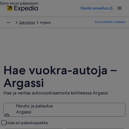
Siirry sivun pääosioon
Hanki sovellus
Suunnittele matkasi
Zakynthos
Argassi
Hae vuokra-autoja –
Argassi
Hae ja vertaa autovuokraamoita kohteessa Argassi
Nouto ja palautus
Argassi
Nouto ja palautus
Lisää eri palautuspaikka