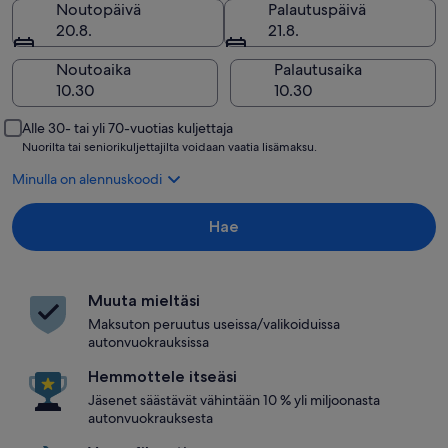
Noutopäivä
Palautuspäivä
20.8.
21.8.
Noutoaika
Palautusaika
Alle 30- tai yli 70-vuotias kuljettaja
Nuorilta tai seniorikuljettajilta voidaan vaatia lisämaksu.
Minulla on alennuskoodi
Hae
Muuta mieltäsi
Maksuton peruutus useissa/valikoiduissa
autonvuokrauksissa
Hemmottele itseäsi
Jäsenet säästävät vähintään 10 % yli miljoonasta
autonvuokrauksesta