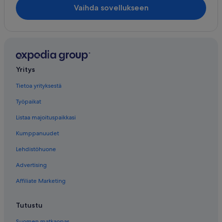
Vaihda sovellukseen
Yritys
Tietoa yrityksestä
Työpaikat
Listaa majoituspaikkasi
Kumppanuudet
Lehdistöhuone
Advertising
Affiliate Marketing
Tutustu
Suomen matkaopas