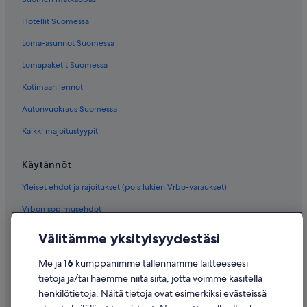
Hotellit Suomessa
Loma-asunnot Suomessa
Lomapaketit Suomessa
Kotimaan lennot
Autonvuokraus Suomessa
Kaikki majoitustyypit
Käytännöt
Yleiset ehdot ja rajoitukset (pois lukien Vrbo-varaukset)
Vrbon sopimusehdot
Saavutettavuus
Välitämme yksityisyydestäsi
Tietosuoja
Me ja
16
kumppanimme tallennamme laitteeseesi
Evästeet
tietoja ja/tai haemme niitä siitä, jotta voimme käsitellä
henkilötietoja. Näitä tietoja ovat esimerkiksi evästeissä
Käyttöehdot