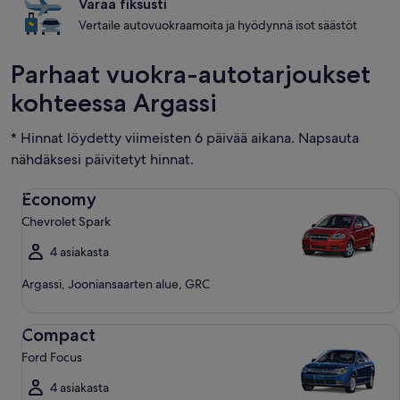
Varaa fiksusti
Vertaile autovuokraamoita ja hyödynnä isot säästöt
Parhaat vuokra-autotarjoukset
kohteessa Argassi
* Hinnat löydetty viimeisten 6 päivää aikana. Napsauta
nähdäksesi päivitetyt hinnat.
Economy Chevrolet Spark
Economy
Chevrolet Spark
4 asiakasta
Argassi, Jooniansaarten alue, GRC
Compact Ford Focus
Compact
Ford Focus
4 asiakasta