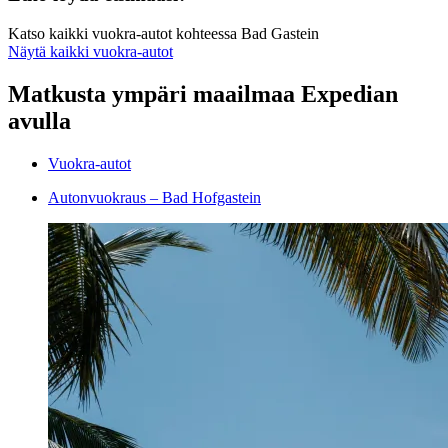
Katso kaikki vuokra-autot kohteessa Bad Gastein
Näytä kaikki vuokra-autot
Matkusta ympäri maailmaa Expedian
avulla
Vuokra-autot
Autonvuokraus – Bad Hofgastein