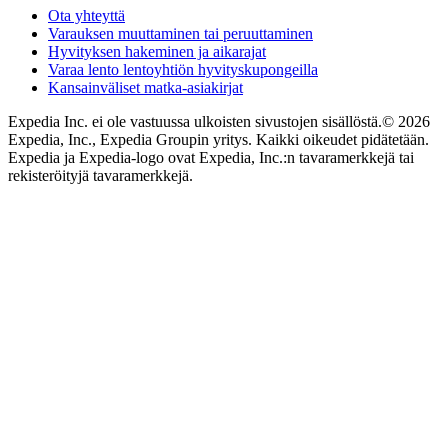
Ota yhteyttä
Varauksen muuttaminen tai peruuttaminen
Hyvityksen hakeminen ja aikarajat
Varaa lento lentoyhtiön hyvityskupongeilla
Kansainväliset matka-asiakirjat
Expedia Inc. ei ole vastuussa ulkoisten sivustojen sisällöstä.
© 2026
Expedia, Inc., Expedia Groupin yritys. Kaikki oikeudet pidätetään.
Expedia ja Expedia-logo ovat Expedia, Inc.:n tavaramerkkejä tai
rekisteröityjä tavaramerkkejä.