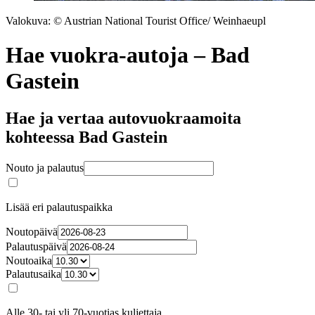
Valokuva: © Austrian National Tourist Office/ Weinhaeupl
Hae vuokra-autoja – Bad
Gastein
Hae ja vertaa autovuokraamoita
kohteessa Bad Gastein
Nouto ja palautus
Lisää eri palautuspaikka
Noutopäivä
Palautuspäivä
Noutoaika
Palautusaika
Alle 30- tai yli 70-vuotias kuljettaja