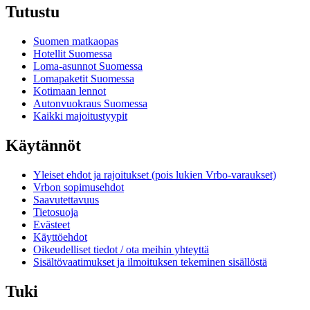
Tutustu
Suomen matkaopas
Hotellit Suomessa
Loma-asunnot Suomessa
Lomapaketit Suomessa
Kotimaan lennot
Autonvuokraus Suomessa
Kaikki majoitustyypit
Käytännöt
Yleiset ehdot ja rajoitukset (pois lukien Vrbo-varaukset)
Vrbon sopimusehdot
Saavutettavuus
Tietosuoja
Evästeet
Käyttöehdot
Oikeudelliset tiedot / ota meihin yhteyttä
Sisältövaatimukset ja ilmoituksen tekeminen sisällöstä
Tuki