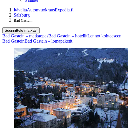
Palaute
Itävalta
Autonvuokraus
Expedia.fi
Salzburg
Bad Gastein
Suunnittele matkasi
Bad Gastein – matkaopas
Bad Gastein – hotellit
Lennot kohteeseen
Bad Gastein
Bad Gastein – lomapaketit