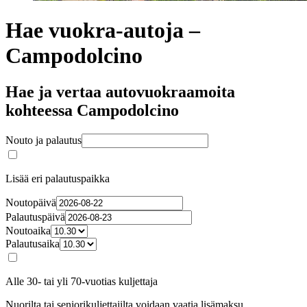
Hae vuokra-autoja –
Campodolcino
Hae ja vertaa autovuokraamoita
kohteessa Campodolcino
Nouto ja palautus
Lisää eri palautuspaikka
Noutopäivä
Palautuspäivä
Noutoaika
Palautusaika
Alle 30- tai yli 70-vuotias kuljettaja
Nuorilta tai seniorikuljettajilta voidaan vaatia lisämaksu.