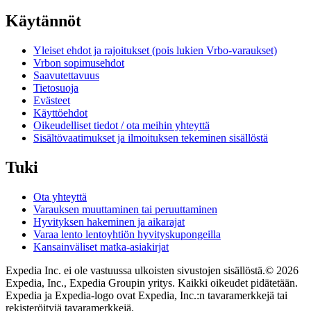
Käytännöt
Yleiset ehdot ja rajoitukset (pois lukien Vrbo-varaukset)
Vrbon sopimusehdot
Saavutettavuus
Tietosuoja
Evästeet
Käyttöehdot
Oikeudelliset tiedot / ota meihin yhteyttä
Sisältövaatimukset ja ilmoituksen tekeminen sisällöstä
Tuki
Ota yhteyttä
Varauksen muuttaminen tai peruuttaminen
Hyvityksen hakeminen ja aikarajat
Varaa lento lentoyhtiön hyvityskupongeilla
Kansainväliset matka-asiakirjat
Expedia Inc. ei ole vastuussa ulkoisten sivustojen sisällöstä.
© 2026
Expedia, Inc., Expedia Groupin yritys. Kaikki oikeudet pidätetään.
Expedia ja Expedia-logo ovat Expedia, Inc.:n tavaramerkkejä tai
rekisteröityjä tavaramerkkejä.