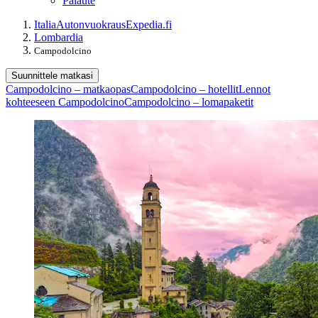
Palaute
Italia
Autonvuokraus
Expedia.fi
Lombardia
Campodolcino
Suunnittele matkasi
Campodolcino – matkaopas
Campodolcino – hotellit
Lennot
kohteeseen Campodolcino
Campodolcino – lomapaketit