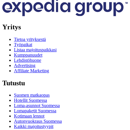
Yritys
Tietoa yrityksestä
Työpaikat
Listaa majoituspaikkasi
Kumppanuudet
Lehdistöhuone
Advertising
Affiliate Marketing
Tutustu
Suomen matkaopas
Hotellit Suomessa
Loma-asunnot Suomessa
Lomapaketit Suomessa
Kotimaan lennot
Autonvuokraus Suomessa
Kaikki majoitustyypit