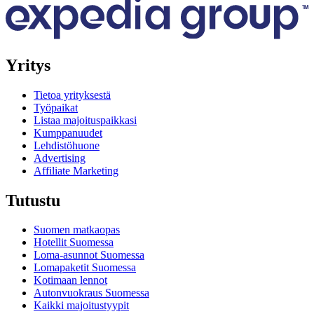
Yritys
Tietoa yrityksestä
Työpaikat
Listaa majoituspaikkasi
Kumppanuudet
Lehdistöhuone
Advertising
Affiliate Marketing
Tutustu
Suomen matkaopas
Hotellit Suomessa
Loma-asunnot Suomessa
Lomapaketit Suomessa
Kotimaan lennot
Autonvuokraus Suomessa
Kaikki majoitustyypit