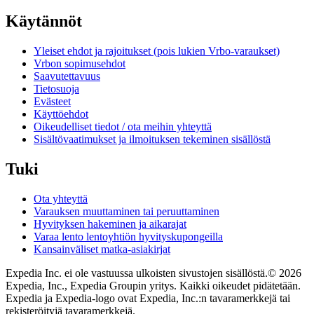
Käytännöt
Yleiset ehdot ja rajoitukset (pois lukien Vrbo-varaukset)
Vrbon sopimusehdot
Saavutettavuus
Tietosuoja
Evästeet
Käyttöehdot
Oikeudelliset tiedot / ota meihin yhteyttä
Sisältövaatimukset ja ilmoituksen tekeminen sisällöstä
Tuki
Ota yhteyttä
Varauksen muuttaminen tai peruuttaminen
Hyvityksen hakeminen ja aikarajat
Varaa lento lentoyhtiön hyvityskupongeilla
Kansainväliset matka-asiakirjat
Expedia Inc. ei ole vastuussa ulkoisten sivustojen sisällöstä.
© 2026
Expedia, Inc., Expedia Groupin yritys. Kaikki oikeudet pidätetään.
Expedia ja Expedia-logo ovat Expedia, Inc.:n tavaramerkkejä tai
rekisteröityjä tavaramerkkejä.