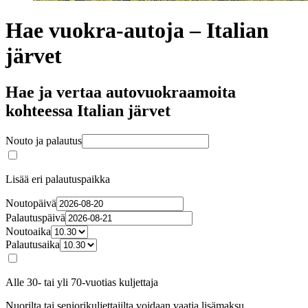
Hae vuokra-autoja – Italian
järvet
Hae ja vertaa autovuokraamoita
kohteessa Italian järvet
Nouto ja palautus
Lisää eri palautuspaikka
Noutopäivä
Palautuspäivä
Noutoaika
Palautusaika
Alle 30- tai yli 70-vuotias kuljettaja
Nuorilta tai seniorikuljettajilta voidaan vaatia lisämaksu.