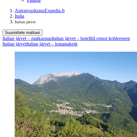
Palaute
Autonvuokraus
Expedia.fi
Italia
Italian järvet
Suunnittele matkasi
Italian järvet – matkaopas
Italian järvet – hotellit
Lennot kohteeseen
Italian järvet
Italian järvet – lomapaketit