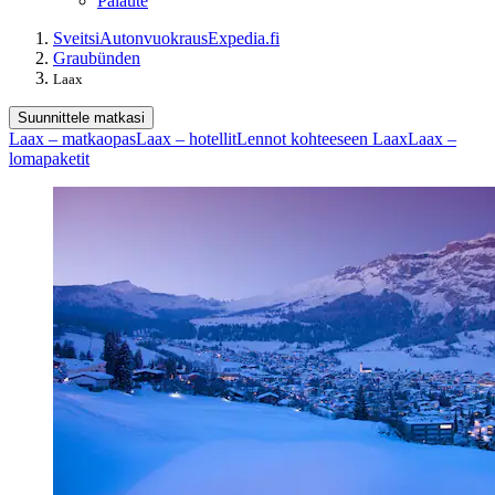
Palaute
Sveitsi
Autonvuokraus
Expedia.fi
Graubünden
Laax
Suunnittele matkasi
Laax – matkaopas
Laax – hotellit
Lennot kohteeseen Laax
Laax –
lomapaketit