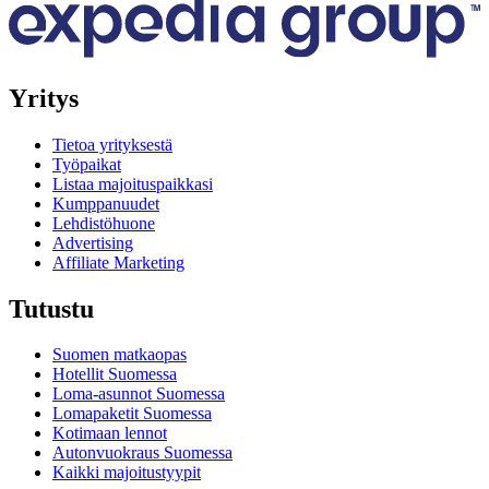
Yritys
Tietoa yrityksestä
Työpaikat
Listaa majoituspaikkasi
Kumppanuudet
Lehdistöhuone
Advertising
Affiliate Marketing
Tutustu
Suomen matkaopas
Hotellit Suomessa
Loma-asunnot Suomessa
Lomapaketit Suomessa
Kotimaan lennot
Autonvuokraus Suomessa
Kaikki majoitustyypit