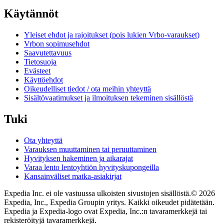
Käytännöt
Yleiset ehdot ja rajoitukset (pois lukien Vrbo-varaukset)
Vrbon sopimusehdot
Saavutettavuus
Tietosuoja
Evästeet
Käyttöehdot
Oikeudelliset tiedot / ota meihin yhteyttä
Sisältövaatimukset ja ilmoituksen tekeminen sisällöstä
Tuki
Ota yhteyttä
Varauksen muuttaminen tai peruuttaminen
Hyvityksen hakeminen ja aikarajat
Varaa lento lentoyhtiön hyvityskupongeilla
Kansainväliset matka-asiakirjat
Expedia Inc. ei ole vastuussa ulkoisten sivustojen sisällöstä.
© 2026
Expedia, Inc., Expedia Groupin yritys. Kaikki oikeudet pidätetään.
Expedia ja Expedia-logo ovat Expedia, Inc.:n tavaramerkkejä tai
rekisteröityjä tavaramerkkejä.