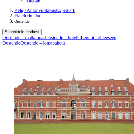
Palaute
Belgia
Autonvuokraus
Expedia.fi
Flanderin alue
Oostende
Suunnittele matkasi
Oostende – matkaopas
Oostende – hotellit
Lennot kohteeseen
Oostende
Oostende – lomapaketit