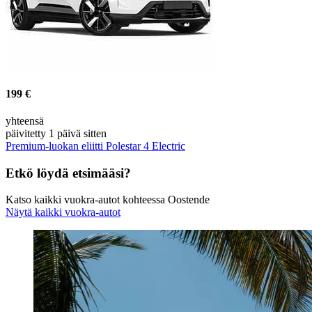
199 €
yhteensä
päivitetty 1 päivä sitten
Premium-luokan eliitti Polestar 4 Electric
Etkö löydä etsimääsi?
Katso kaikki vuokra-autot kohteessa Oostende
Näytä kaikki vuokra-autot