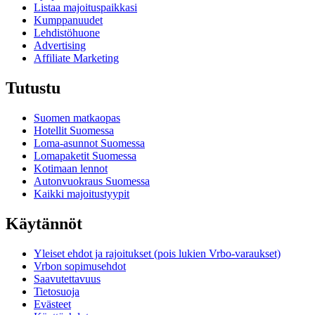
Listaa majoituspaikkasi
Kumppanuudet
Lehdistöhuone
Advertising
Affiliate Marketing
Tutustu
Suomen matkaopas
Hotellit Suomessa
Loma-asunnot Suomessa
Lomapaketit Suomessa
Kotimaan lennot
Autonvuokraus Suomessa
Kaikki majoitustyypit
Käytännöt
Yleiset ehdot ja rajoitukset (pois lukien Vrbo-varaukset)
Vrbon sopimusehdot
Saavutettavuus
Tietosuoja
Evästeet