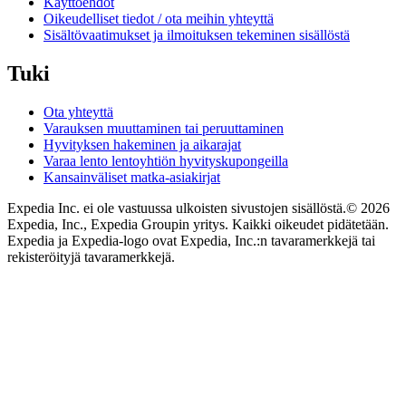
Käyttöehdot
Oikeudelliset tiedot / ota meihin yhteyttä
Sisältövaatimukset ja ilmoituksen tekeminen sisällöstä
Tuki
Ota yhteyttä
Varauksen muuttaminen tai peruuttaminen
Hyvityksen hakeminen ja aikarajat
Varaa lento lentoyhtiön hyvityskupongeilla
Kansainväliset matka-asiakirjat
Expedia Inc. ei ole vastuussa ulkoisten sivustojen sisällöstä.
© 2026
Expedia, Inc., Expedia Groupin yritys. Kaikki oikeudet pidätetään.
Expedia ja Expedia-logo ovat Expedia, Inc.:n tavaramerkkejä tai
rekisteröityjä tavaramerkkejä.