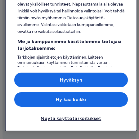
olevat yksilölliset tunnisteet. Napsauttamalla alla olevaa
Oikeudelliset tiedot / ota meihin yhteyttä
linkkiä voit hyväksyä tai hallinnoida valintojasi. Voit tehdä
tämän myös myöhemmin Tietosuojakäytäntö-
Sisältövaatimukset ja ilmoituksen tekeminen sisällöstä
sivullamme. Valintasi välitetään kumppaneillemme,
eivätkä ne vaikuta selaustietoihin.
Tuki
Me ja kumppanimme käsittelemme tietojasi
Ota yhteyttä
tarjotaksemme:
Varauksen muuttaminen tai peruuttaminen
Tarkkojen sijaintitietojen käyttäminen. Laitteen
ominaisuuksien käyttäminen tunnistamista varten.
Hyvityksen hakeminen ja aikarajat
Tietojen tallentaminen laitteelle ja/tai laitteella olevien
tietojen käyttö. Kohdennettu mainonta ja personoitu
Varaa lento lentoyhtiön hyvityskupongeilla
sisältö, mainonnan ja sisällön mittaus, yleisötutkimus ja
Hyväksyn
palvelujen kehittäminen.
Kansainväliset matka-asiakirjat
Kumppanien (toimittajien) luettelo
Expedia Inc. ei ole vastuussa ulkoisten sivustojen sisällöstä.
Hylkää kaikki
© 2026 Expedia, Inc., Expedia Groupin yritys. Kaikki oikeudet
pidätetään. Expedia ja Expedia-logo ovat Expedia, Inc.:n tavaramerkkejä
tai rekisteröityjä tavaramerkkejä.
Näytä käyttötarkoitukset