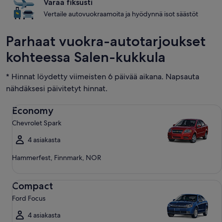
Varaa fiksusti
Vertaile autovuokraamoita ja hyödynnä isot säästöt
Parhaat vuokra-autotarjoukset
kohteessa Salen-kukkula
* Hinnat löydetty viimeisten 6 päivää aikana. Napsauta
nähdäksesi päivitetyt hinnat.
Economy Chevrolet Spark
Economy
Chevrolet Spark
4 asiakasta
Hammerfest, Finnmark, NOR
Compact Ford Focus
Compact
Ford Focus
4 asiakasta