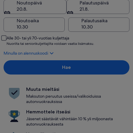
Noutopäivä
Palautuspäivä
20.8.
21.8.
Noutoaika
Palautusaika
Alle 30- tai yli 70-vuotias kuljettaja
Nuorilta tai seniorikuljettajilta voidaan vaatia lisämaksu.
Minulla on alennuskoodi
Hae
Muuta mieltäsi
Maksuton peruutus useissa/valikoiduissa
autonvuokrauksissa
Hemmottele itseäsi
Jäsenet säästävät vähintään 10 % yli miljoonasta
autonvuokrauksesta