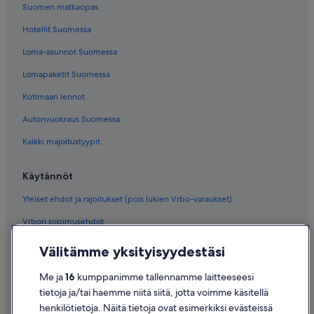
Suomen matkaopas
Hotellit Suomessa
Loma-asunnot Suomessa
Lomapaketit Suomessa
Kotimaan lennot
Autonvuokraus Suomessa
Kaikki majoitustyypit
Käytännöt
Yleiset ehdot ja rajoitukset (pois lukien Vrbo-varaukset)
Vrbon sopimusehdot
Saavutettavuus
Välitämme yksityisyydestäsi
Tietosuoja
Me ja
16
kumppanimme tallennamme laitteeseesi
Evästeet
tietoja ja/tai haemme niitä siitä, jotta voimme käsitellä
henkilötietoja. Näitä tietoja ovat esimerkiksi evästeissä
Käyttöehdot