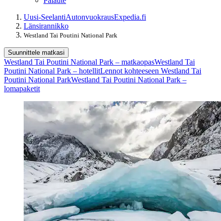
Palaute
Uusi-Seelanti
Autonvuokraus
Expedia.fi
Länsirannikko
Westland Tai Poutini National Park
Suunnittele matkasi
Westland Tai Poutini National Park – matkaopas
Westland Tai
Poutini National Park – hotellit
Lennot kohteeseen Westland Tai
Poutini National Park
Westland Tai Poutini National Park –
lomapaketit