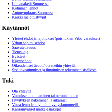
Lomapaketit Suomessa
Kotimaan lennot
Autonvuokraus Suomessa
Kaikki majoitustyypit
Käytännöt
Yleiset ehdot ja rajoitukset (pois lukien Vrbo-varaukset)
Vrbon sopimusehdot
Saavutettavuus
Tietosuoja
Evästeet
Käyttöehdot
Oikeudelliset tiedot / ota meihin yhteyttä
Sisältövaatimukset ja ilmoituksen tekeminen sisällöstä
Tuki
Ota yhteyttä
Varauksen muuttaminen tai peruuttaminen
Hyvityksen hakeminen ja aikarajat
Varaa lento lentoyhtiön hyvityskupongeilla
Kansainväliset matka-asiakirjat