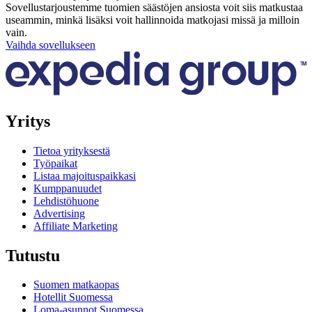
Sovellustarjoustemme tuomien säästöjen ansiosta voit siis matkustaa
useammin, minkä lisäksi voit hallinnoida matkojasi missä ja milloin
vain.
Vaihda sovellukseen
Yritys
Tietoa yrityksestä
Työpaikat
Listaa majoituspaikkasi
Kumppanuudet
Lehdistöhuone
Advertising
Affiliate Marketing
Tutustu
Suomen matkaopas
Hotellit Suomessa
Loma-asunnot Suomessa