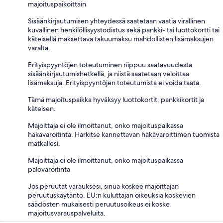
majoituspaikoittain
Sisäänkirjautumisen yhteydessä saatetaan vaatia virallinen
kuvallinen henkilöllisyystodistus sekä pankki- tai luottokortti tai
käteisellä maksettava takuumaksu mahdollisten lisämaksujen
varalta.
Erityispyyntöjen toteutuminen riippuu saatavuudesta
sisäänkirjautumishetkellä, ja niistä saatetaan veloittaa
lisämaksuja. Erityispyyntöjen toteutumista ei voida taata.
Tämä majoituspaikka hyväksyy luottokortit, pankkikortit ja
käteisen.
Majoittaja ei ole ilmoittanut, onko majoituspaikassa
häkävaroitinta. Harkitse kannettavan häkävaroittimen tuomista
matkallesi.
Majoittaja ei ole ilmoittanut, onko majoituspaikassa
palovaroitinta
Jos peruutat varauksesi, sinua koskee majoittajan
peruutuskäytäntö. EU:n kuluttajan oikeuksia koskevien
säädösten mukaisesti peruutusoikeus ei koske
majoitusvarauspalveluita.