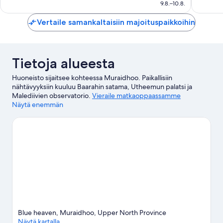
96 €
9.8.–10.8.
Vertaile samankaltaisiin majoituspaikkoihin
Tietoja alueesta
Huoneisto sijaitsee kohteessa Muraidhoo. Paikallisiin
nähtävyyksiin kuuluu Baarahin satama, Utheemun palatsi ja
Malediivien observatorio.
Vieraile matkaoppaassamme
kohteeseen Muraidhoo
Näytä enemmän
Muraidhoo: näytä lisää huoneistoja
Blue heaven, Muraidhoo, Upper North Province
Näytä kartalla