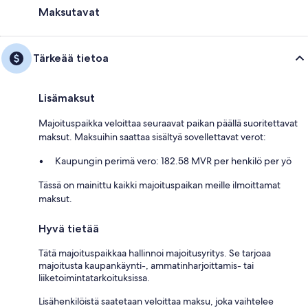
Maksutavat
Tärkeää tietoa
Lisämaksut
Majoituspaikka veloittaa seuraavat paikan päällä suoritettavat
maksut. Maksuihin saattaa sisältyä sovellettavat verot:
Kaupungin perimä vero: 182.58 MVR per henkilö per yö
Tässä on mainittu kaikki majoituspaikan meille ilmoittamat
maksut.
Hyvä tietää
Tätä majoituspaikkaa hallinnoi majoitusyritys. Se tarjoaa
majoitusta kaupankäynti-, ammatinharjoittamis- tai
liiketoimintatarkoituksissa.
Lisähenkilöistä saatetaan veloittaa maksu, joka vaihtelee