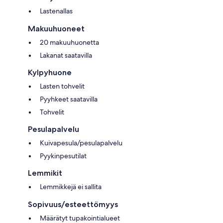
Lastenallas
Makuuhuoneet
20 makuuhuonetta
Lakanat saatavilla
Kylpyhuone
Lasten tohvelit
Pyyhkeet saatavilla
Tohvelit
Pesulapalvelu
Kuivapesula/pesulapalvelu
Pyykinpesutilat
Lemmikit
Lemmikkejä ei sallita
Sopivuus/esteettömyys
Määrätyt tupakointialueet