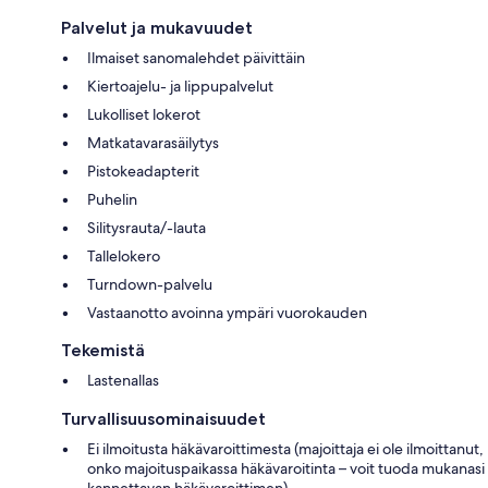
Palvelut ja mukavuudet
Ilmaiset sanomalehdet päivittäin
Kiertoajelu- ja lippupalvelut
Lukolliset lokerot
Matkatavarasäilytys
Pistokeadapterit
Puhelin
Silitysrauta/-lauta
Tallelokero
Turndown-palvelu
Vastaanotto avoinna ympäri vuorokauden
Tekemistä
Lastenallas
Turvallisuusominaisuudet
Ei ilmoitusta häkävaroittimesta (majoittaja ei ole ilmoittanut,
onko majoituspaikassa häkävaroitinta – voit tuoda mukanasi