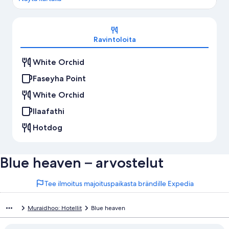
Kartta
Ravintoloita
White Orchid
Faseyha Point
White Orchid
Ilaafathi
Hotdog
Blue heaven – arvostelut
Tee ilmoitus majoituspaikasta brändille Expedia
Muraidhoo: Hotellit
Blue heaven