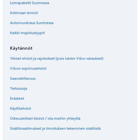
Lomapaketit Suomessa
Kotimaan lennot
Autonvuokraus Suomessa
Kaikki majoitustyypit
Käytännöt
Yleiset ehdot ja rajoitukset (pois lukien Vrbo-varaukset)
Vrbon sopimusehdot
Saavutettavuus
Tietosuoja
Evästeet
Käyttöehdot
Oikeudelliset tiedot / ota meihin yhteyttä
Sisältövaatimukset ja ilmoituksen tekeminen sisällöstä