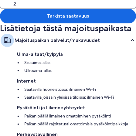
äänieristetyt seinät ja ilmaiset sanomalehdet.
Muihin palveluihin/mukavuuksiin lukeutuvat:
Tarkista saatavuus
Turndown-palvelu, tohvelit ja äänieristetyt huoneet
Lisätietoja tästä majoituspaikasta
Lasten tohvelit, sähköadaptereita/latureita ja puhelimet
Majoituspaikan palvelut/mukavuudet
Uima-altaat/kylpylä
Sisäuima-allas
Ulkouima-allas
Internet
Saatavilla huoneistossa: ilmainen Wi-Fi
Saatavilla joissain yleisissä tiloissa: ilmainen Wi-Fi
Pysäköinti ja liikenneyhteydet
Paikan päällä ilmainen omatoiminen pysäköinti
Paikan päällä rajoitetusti omatoimisia pysäköintipaikkoja
Perheystävällinen