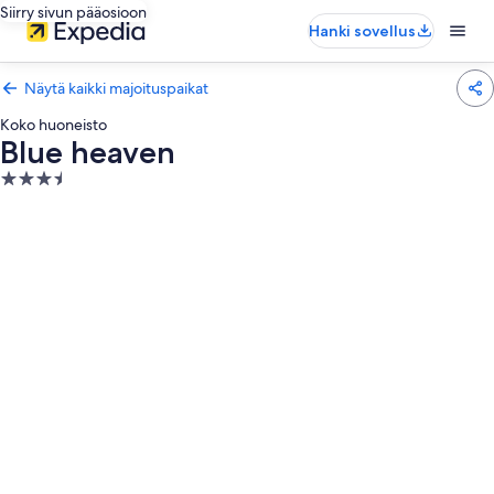
Siirry sivun pääosioon
Hanki sovellus
Näytä kaikki majoituspaikat
Koko huoneisto
Blue heaven
3.5
tähden
majoituspaikka
Majoituspaikan
Blue