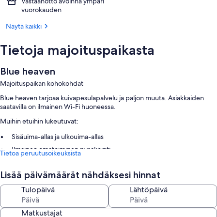
Vastaanotto avoinna ympäri
vuorokauden
Näytä kaikki
Tietoja majoituspaikasta
Blue heaven
Majoituspaikan kohokohdat
Blue heaven tarjoaa kuivapesulapalvelu ja paljon muuta. Asiakkaiden
saatavilla on ilmainen Wi-Fi huoneessa.
Muihin etuihin lukeutuvat:
Sisäuima-allas ja ulkouima-allas
Ilmainen omatoiminen pysäköinti
Tietoa peruutusoikeuksista
Ympäri vuorokauden auki oleva vastaanotto, matkatavarasäilytys ja
kiertoajelu-/lippupalvelu
Lisää päivämäärät nähdäksesi hinnat
Huoneiden varustelu
Tulopäivä
Lähtöpäivä
Majoituspaikan Blue heaven kaikkien huoneiden mukavuuksiin ja
palveluihin kuuluvat esimerkiksi ilmainen Wi-Fi ja tallelokerot, sekä
Matkustajat