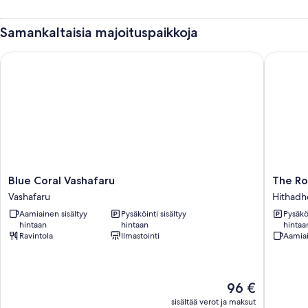
Samankaltaisia majoituspaikkoja
Blue Coral Vashafaru
The Ros
Blue
The
Blue Coral Vashafaru
The Ro
Coral
Rose
Vashafaru
Hithadh
Vashafaru
Garden
Aamiainen sisältyy
Pysäköinti sisältyy
Pysäköi
Vashafaru
House
hintaan
hintaan
hintaa
Hithadh
Ravintola
Ilmastointi
Aamiai
Hinta
96 €
on
sisältää verot ja maksut