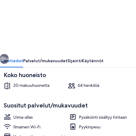
heaven
valokuvagalleria
llinen
Seuraava
1+
Yleistiedot
Palvelut/mukavuudet
Sijainti
Käytännöt
Koko huoneisto
20 makuuhuonetta
64 henkilöä
Suositut palvelut/mukavuudet
Uima-allas
Pysäköinti sisältyy hintaan
Executive-huvila | 20 makuuhuonetta, 
Ilmainen Wi-Fi
Pyykinpesu