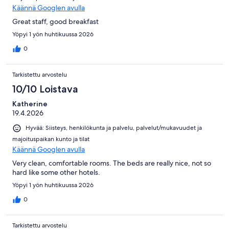
Käännä Googlen avulla
Great staff, good breakfast
Yöpyi 1 yön huhtikuussa 2026
0
Tarkistettu arvostelu
10/10 Loistava
Katherine
19.4.2026
Hyvää: Siisteys, henkilökunta ja palvelu, palvelut/mukavuudet ja
majoituspaikan kunto ja tilat
Käännä Googlen avulla
Very clean, comfortable rooms. The beds are really nice, not so
hard like some other hotels.
Yöpyi 1 yön huhtikuussa 2026
0
Tarkistettu arvostelu