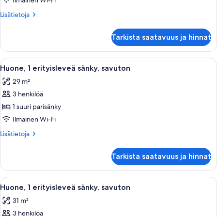
Ilmainen Wi-Fi
parisänky,
Lisätietoja
Lisätietoja
esteetön,
huoneesta
tupakointi
Huone,
Tarkista saatavuus ja hinnat
1
kielletty
suuri
kuvat
parisänky,
Avaa
Hotellihuone, jossa on suuri sänky, työp
3
esteetön,
Huone, 1 erityisleveä sänky, savuton
kaikki
tupakointi
29 m²
kielletty
huonetyypin
3 henkilöä
Huone,
1
1 suuri parisänky
erityisleveä
Ilmainen Wi-Fi
sänky,
Lisätietoja
Lisätietoja
savuton
huoneesta
kuvat
Huone,
Tarkista saatavuus ja hinnat
1
erityisleveä
sänky,
Avaa
Hotellihuone, jossa on suuri sänky, työ
5
savuton
Huone, 1 erityisleveä sänky, savuton
kaikki
31 m²
huonetyypin
3 henkilöä
Huone,