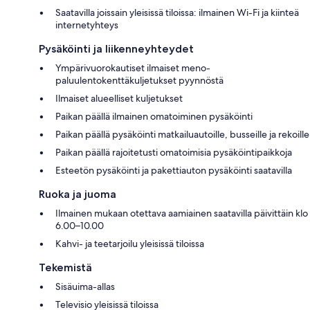
Saatavilla joissain yleisissä tiloissa: ilmainen Wi-Fi ja kiinteä
internetyhteys
Pysäköinti ja liikenneyhteydet
Ympärivuorokautiset ilmaiset meno-
paluulentokenttäkuljetukset pyynnöstä
Ilmaiset alueelliset kuljetukset
Paikan päällä ilmainen omatoiminen pysäköinti
Paikan päällä pysäköinti matkailuautoille, busseille ja rekoille
Paikan päällä rajoitetusti omatoimisia pysäköintipaikkoja
Esteetön pysäköinti ja pakettiauton pysäköinti saatavilla
Ruoka ja juoma
Ilmainen mukaan otettava aamiainen saatavilla päivittäin klo
6.00–10.00
Kahvi- ja teetarjoilu yleisissä tiloissa
Tekemistä
Sisäuima-allas
Televisio yleisissä tiloissa