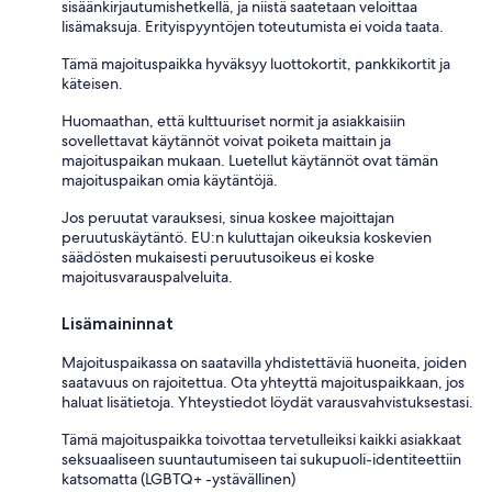
sisäänkirjautumishetkellä, ja niistä saatetaan veloittaa
lisämaksuja. Erityispyyntöjen toteutumista ei voida taata.
Tämä majoituspaikka hyväksyy luottokortit, pankkikortit ja
käteisen.
Huomaathan, että kulttuuriset normit ja asiakkaisiin
sovellettavat käytännöt voivat poiketa maittain ja
majoituspaikan mukaan. Luetellut käytännöt ovat tämän
majoituspaikan omia käytäntöjä.
Jos peruutat varauksesi, sinua koskee majoittajan
peruutuskäytäntö. EU:n kuluttajan oikeuksia koskevien
säädösten mukaisesti peruutusoikeus ei koske
majoitusvarauspalveluita.
Lisämaininnat
Majoituspaikassa on saatavilla yhdistettäviä huoneita, joiden
saatavuus on rajoitettua. Ota yhteyttä majoituspaikkaan, jos
haluat lisätietoja. Yhteystiedot löydät varausvahvistuksestasi.
Tämä majoituspaikka toivottaa tervetulleiksi kaikki asiakkaat
seksuaaliseen suuntautumiseen tai sukupuoli-identiteettiin
katsomatta (LGBTQ+ -ystävällinen)