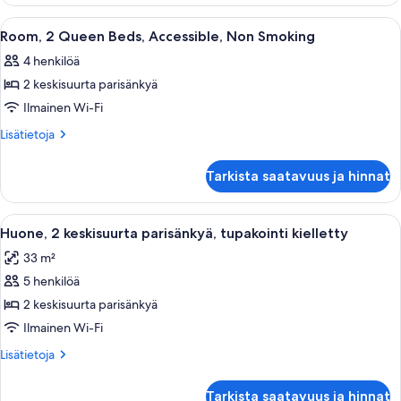
King
Smoking
Bed,
Avaa
Hotellihuone, jossa on kaksi sänkyä, työ
6
kuvat
Accessible,
Room, 2 Queen Beds, Accessible, Non Smoking
kaikki
Non
4 henkilöä
Smoking
huonetyypin
2 keskisuurta parisänkyä
Room,
2
Ilmainen Wi-Fi
Queen
Lisätietoja
Lisätietoja
Beds,
huoneesta
Room,
Accessible,
Tarkista saatavuus ja hinnat
2
Non
Queen
Smoking
Beds,
Avaa
Hotellihuone, jossa on puinen työpöytä,
4
kuvat
Accessible,
Huone, 2 keskisuurta parisänkyä, tupakointi kielletty
kaikki
Non
33 m²
Smoking
huonetyypin
5 henkilöä
Huone,
2
2 keskisuurta parisänkyä
keskisuurta
Ilmainen Wi-Fi
parisänkyä,
Lisätietoja
Lisätietoja
tupakointi
huoneesta
kielletty
Huone,
Tarkista saatavuus ja hinnat