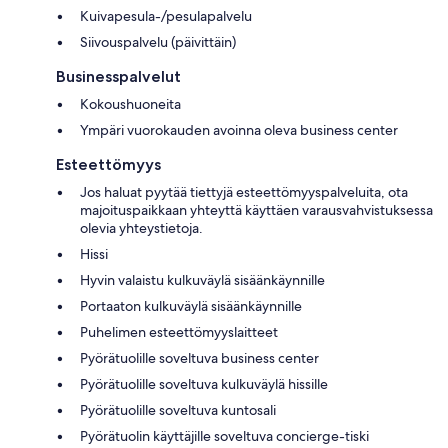
Kuivapesula-/pesulapalvelu
Siivouspalvelu (päivittäin)
Businesspalvelut
Kokoushuoneita
Ympäri vuorokauden avoinna oleva business center
Esteettömyys
Jos haluat pyytää tiettyjä esteettömyyspalveluita, ota
majoituspaikkaan yhteyttä käyttäen varausvahvistuksessa
olevia yhteystietoja.
Hissi
Hyvin valaistu kulkuväylä sisäänkäynnille
Portaaton kulkuväylä sisäänkäynnille
Puhelimen esteettömyyslaitteet
Pyörätuolille soveltuva business center
Pyörätuolille soveltuva kulkuväylä hissille
Pyörätuolille soveltuva kuntosali
Pyörätuolin käyttäjille soveltuva concierge-tiski