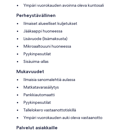
Ympäri vuorokauden avoinna oleva kuntosali
Perheystävällinen
Ilmaiset alueelliset kuljetukset
Jääkaappi huoneessa
Lisävuode (lisämaksusta)
Mikroaaltouuni huoneessa
Pyykinpesutilat
Sisäuima-allas
Mukavuudet
Ilmaisia sanomalehtiä aulassa
Matkatavarasäilytys
Pankkiautomaatti
Pyykinpesutilat
Tallelokero vastaanottotiskillä
Ympäri vuorokauden auki oleva vastaanotto
Palvelut asiakkaille