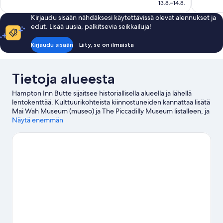
100 €
13.8.–14.8.
Kirjaudu sisään nähdäksesi käytettävissä olevat alennukset ja
edut. Lisää uusia, palkitsevia seikkailuja!
Kirjaudu sisään
Liity, se on ilmaista
Tietoja alueesta
Hampton Inn Butte sijaitsee historiallisella alueella ja lähellä
lentokenttää. Kulttuurikohteista kiinnostuneiden kannattaa lisätä
Mai Wah Museum (museo) ja The Piccadilly Museum listalleen, ja
joihinkin alueen muihin nähtävyyksiin kuuluu Spirit Of Columbia
Näytä enemmän
Gardens Carousel ja Ridge Waters Water Park. Mineral Museum
ja Labyrinth ovat myös vierailun arvoisia. Lähde pelaamaan
kierros läheiselle golfkentälle, tai osallistu ulkoilma-
aktiviteetteihin, joihin kuuluu vaellus-/pyöräilyreitit.
Vieraile
matkaoppaassamme kohteeseen Butte