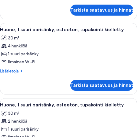
huoneesta
esteetön,
Huone,
tupakointi
Tarkista saatavuus ja hinnat
2
kielletty
keskisuurta
kuvat
parisänkyä,
Avaa
Keittiössä on mikroaaltouuni, kahvinke
1
esteetön,
Huone, 1 suuri parisänky, esteetön, tupakointi kielletty
kaikki
tupakointi
30 m²
kielletty
huonetyypin
4 henkilöä
Huone,
1
1 suuri parisänky
suuri
Ilmainen Wi-Fi
parisänky,
Lisätietoja
Lisätietoja
esteetön,
huoneesta
tupakointi
Huone,
Tarkista saatavuus ja hinnat
1
kielletty
suuri
kuvat
parisänky,
Avaa
Keittiössä on mikroaaltouuni, kahvinke
2
esteetön,
Huone, 1 suuri parisänky, esteetön, tupakointi kielletty
kaikki
tupakointi
30 m²
kielletty
huonetyypin
2 henkilöä
Huone,
1
1 suuri parisänky
suuri