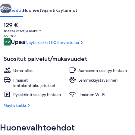
llinen
Seuraava
33+
Yleistiedot
Huoneet
Sijainti
Käytännöt
Nykyinen
129 €
hinta
sisältää verot ja maksut
on
4.9.–5.9.
129 €
Arvostelut
Upea
9,2
Näytä kaikki 1 003 arvostelua
9,2 kautta 10.
Suositut palvelut/mukavuudet
Uima-allas
Aamiainen sisältyy hintaan
Ulkopuoli
Ilmaiset
Lemmikkiystävällinen
lentokenttäkuljetukset
Pysäköinti sisältyy hintaan
Ilmainen Wi-Fi
Näytä kaikki
Huonevaihtoehdot