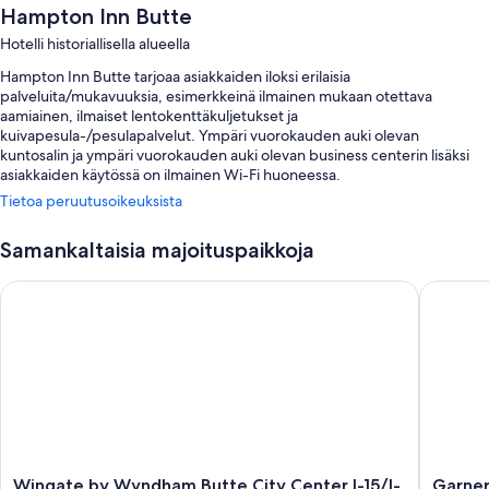
Hampton Inn Butte
Hotelli historiallisella alueella
Hampton Inn Butte tarjoaa asiakkaiden iloksi erilaisia
palveluita/mukavuuksia, esimerkkeinä ilmainen mukaan otettava
aamiainen, ilmaiset lentokenttäkuljetukset ja
kuivapesula-/pesulapalvelut. Ympäri vuorokauden auki olevan
kuntosalin ja ympäri vuorokauden auki olevan business centerin lisäksi
asiakkaiden käytössä on ilmainen Wi-Fi huoneessa.
Tietoa peruutusoikeuksista
Tämä hotelli tarjoaa myös muita etuja, joita ovat:
Sisäuima-allas
Samankaltaisia majoituspaikkoja
Ilmainen omatoiminen pysäköinti
Wingate by Wyndham Butte City Center I-15/I-90
Garner H
Ilmaiset alueelliset kuljetukset, pysäköinti
matkailuautoille/busseille/kuorma-autoille ja express-
uloskirjautuminen
Express-sisäänkirjautuminen, pesulapalvelut ja juhlasali
Asiakasarvosteluissa suitsutetaan aamiaista ja avuliasta henkilökuntaa
Huoneiden varustelu
Majoituspaikan kaikkien 91 huoneen mukavuuksiin ja palveluihin kuuluvat
Wingate
Garner
Wingate by Wyndham Butte City Center I-15/I-
Garner