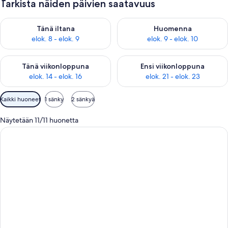
Tarkista näiden päivien saatavuus
Tarkista tämän illan saatavuus elok. 8 - elok. 9
Tarkista huomisen saatavuus el
Tänä iltana
Huomenna
elok. 8 - elok. 9
elok. 9 - elok. 10
Tarkista tämän viikonlopun saatavuus elok. 14 - elok. 16
Tarkista ensi viikonlopun saata
Tänä viikonloppuna
Ensi viikonloppuna
elok. 14 - elok. 16
elok. 21 - elok. 23
Huoneille
Kaikki huoneet
1 sänky
2 sänkyä
saatavilla
olevia
Näytetään 11/11 huonetta
suodattimia