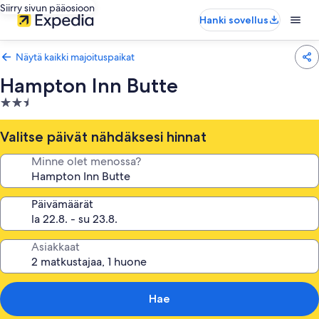
Siirry sivun pääosioon
Hanki sovellus
Näytä kaikki majoituspaikat
Hampton Inn Butte
2.5
tähden
majoituspaikka
Valitse päivät nähdäksesi hinnat
Minne olet menossa?
Päivämäärät
Asiakkaat
Hae