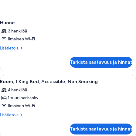
Huone
3 henkilöä
Ilmainen Wi-Fi
Lisätietoja
Lisätietoja
huoneesta
Huone
Tarkista saatavuus ja hinnat
Avaa
Sisätilat
1
Room, 1 King Bed, Accessible, Non Smoking
kaikki
4 henkilöä
huonetyypin
1 suuri parisänky
Room,
1
Ilmainen Wi-Fi
King
Lisätietoja
Lisätietoja
Bed,
huoneesta
Room,
Accessible,
Tarkista saatavuus ja hinnat
1
Non