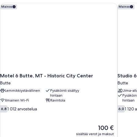
Motel 6 Butte, MT - Historic City Center
Studio 6 
Mainos
Mainos
Motel 6 Butte, MT - Historic City Center
Studio 6
Butte
Butte
Lemmikkiystävällinen
Pysäköinti sisältyy
Uima-all
hintaan
Pysäköint
Ilmainen Wi-Fi
Ravintola
hintaan
6.8
6.0
1 012 arvostelua
1 120 
6,8
6,0
kautta
kautta
10,
10,
1 012
1 120
Hinta
100 €
arvostelua
arvostelua
on
sisältää verot ja maksut