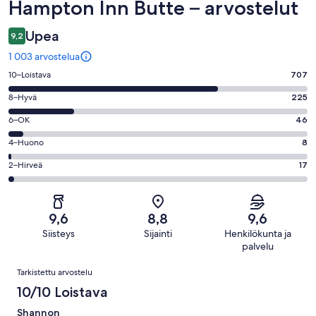
Arvostelut
Hampton Inn Butte – arvostelut
Upea
9,2
1 003 arvostelua
Arvosana
10–Loistava
707
10
Arvosana
8–Hyvä
225
-
8
Loistava.
Arvosana
6–OK
46
-
707
6
Hyvä.
Arvosana
4–Huono
8
kautta
-
225
4
1003
OK.
Arvosana
2–Hirveä
17
kautta
-
arvostelua
46
2
1003
Huono.
kautta
-
arvostelua
8
1003
Hirveä.
kautta
9,6
8,8
9,6
arvostelua
17
1003
Siisteys
Sijainti
Henkilökunta ja
kautta
arvostelua
palvelu
1003
Arvostelut
arvostelua
Tarkistettu arvostelu
10/10 Loistava
Shannon