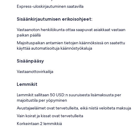
Express-uloskirjautuminen saatavilla
Sisäänkirjautumisen erikoisohjeet:
Vastaanoton henkilökunta ottaa saapuvat asiakkaat vastaan
paikan päällä
Majoituspaikan antamien tietojen käännöksissä on saatettu
käyttää automatisoituja käännöstyökaluja
Sisäänpääsy
Vastaanottovirkailija
Lemmikit
Lemmikit sallitaan 50 USD:n suuruisesta lisämaksusta per
majoitustila per yöpyminen
Avustajaeläimet ovat tervetulleita, eikä niistä veloiteta maksuja
Vain koirat ja kissat ovat tervetulleita
Korkeintaan 2 lemmikkiä