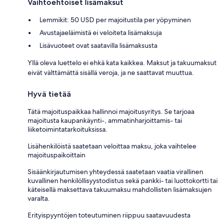
Vaihtoehtoiset lisämaksut
Lemmikit: 50 USD per majoitustila per yöpyminen
Avustajaeläimistä ei veloiteta lisämaksuja
Lisävuoteet ovat saatavilla lisämaksusta
Yllä oleva luettelo ei ehkä kata kaikkea. Maksut ja takuumaksut
eivät välttämättä sisällä veroja, ja ne saattavat muuttua.
Hyvä tietää
Tätä majoituspaikkaa hallinnoi majoitusyritys. Se tarjoaa
majoitusta kaupankäynti-, ammatinharjoittamis- tai
liiketoimintatarkoituksissa.
Lisähenkilöistä saatetaan veloittaa maksu, joka vaihtelee
majoituspaikoittain
Sisäänkirjautumisen yhteydessä saatetaan vaatia virallinen
kuvallinen henkilöllisyystodistus sekä pankki- tai luottokortti tai
käteisellä maksettava takuumaksu mahdollisten lisämaksujen
varalta.
Erityispyyntöjen toteutuminen riippuu saatavuudesta