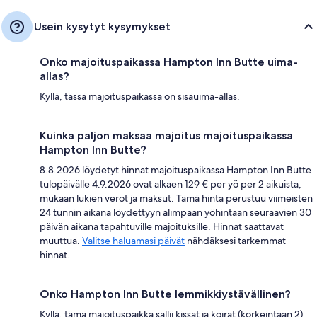
Usein kysytyt kysymykset
Onko majoituspaikassa Hampton Inn Butte uima-
allas?
Kyllä, tässä majoituspaikassa on sisäuima-allas.
Kuinka paljon maksaa majoitus majoituspaikassa
Hampton Inn Butte?
8.8.2026 löydetyt hinnat majoituspaikassa Hampton Inn Butte
tulopäivälle 4.9.2026 ovat alkaen 129 € per yö per 2 aikuista,
mukaan lukien verot ja maksut. Tämä hinta perustuu viimeisten
24 tunnin aikana löydettyyn alimpaan yöhintaan seuraavien 30
päivän aikana tapahtuville majoituksille. Hinnat saattavat
muuttua.
Valitse haluamasi päivät
nähdäksesi tarkemmat
hinnat.
Onko Hampton Inn Butte lemmikkiystävällinen?
Kyllä, tämä majoituspaikka sallii kissat ja koirat (korkeintaan 2).