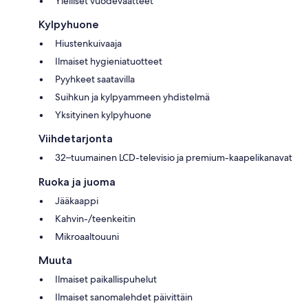
Ylelliset vuodevaatteet
Kylpyhuone
Hiustenkuivaaja
Ilmaiset hygieniatuotteet
Pyyhkeet saatavilla
Suihkun ja kylpyammeen yhdistelmä
Yksityinen kylpyhuone
Viihdetarjonta
32–tuumainen LCD-televisio ja premium-kaapelikanavat
Ruoka ja juoma
Jääkaappi
Kahvin-/teenkeitin
Mikroaaltouuni
Muuta
Ilmaiset paikallispuhelut
Ilmaiset sanomalehdet päivittäin