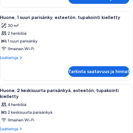
2
kuvat
keskisuurta
parisänkyä,
Avaa
Keittiössä on mikroaaltouuni, kahvinke
5
tupakointi
Huone, 1 suuri parisänky, esteetön, tupakointi kielletty
kaikki
kielletty
30 m²
huonetyypin
2 henkilöä
Huone,
1
1 suuri parisänky
suuri
Ilmainen Wi-Fi
parisänky,
Lisätietoja
Lisätietoja
esteetön,
huoneesta
tupakointi
Huone,
Tarkista saatavuus ja hinnat
1
kielletty
suuri
kuvat
parisänky,
Avaa
Moderni hotellihuone, jossa on puinen t
3
esteetön,
Huone, 2 keskisuurta parisänkyä, esteetön, tupakointi
kaikki
tupakointi
kielletty
kielletty
huonetyypin
4 henkilöä
Huone,
2 keskisuurta parisänkyä
2
Ilmainen Wi-Fi
keskisuurta
parisänkyä,
Lisätietoja
Lisätietoja