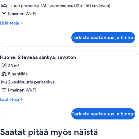
1
1 suuri parisänky TAI 1 vuodesohva (125–150 cm leveä)
erityisleveä
Ilmainen Wi-Fi
sänky,
Lisätietoja
Lisätietoja
savuton
huoneesta
kuvat
Huone,
Tarkista saatavuus ja hinnat
1
erityisleveä
sänky,
Avaa
Hotellihuone, jossa on puinen työpöytä,
4
savuton
Huone, 2 leveää sänkyä, savuton
kaikki
33 m²
huonetyypin
5 henkilöä
Huone,
2
2 keskisuurta parisänkyä
leveää
Ilmainen Wi-Fi
sänkyä,
Lisätietoja
Lisätietoja
savuton
huoneesta
kuvat
Huone,
Tarkista saatavuus ja hinnat
2
leveää
sänkyä,
Saatat pitää myös näistä
savuton