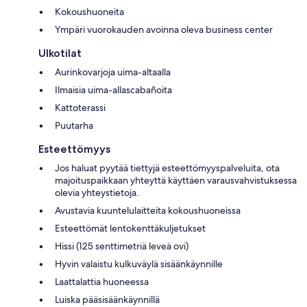
Kokoushuoneita
Ympäri vuorokauden avoinna oleva business center
Ulkotilat
Aurinkovarjoja uima-altaalla
Ilmaisia uima-allascabañoita
Kattoterassi
Puutarha
Esteettömyys
Jos haluat pyytää tiettyjä esteettömyyspalveluita, ota
majoituspaikkaan yhteyttä käyttäen varausvahvistuksessa
olevia yhteystietoja.
Avustavia kuuntelulaitteita kokoushuoneissa
Esteettömät lentokenttäkuljetukset
Hissi (125 senttimetriä leveä ovi)
Hyvin valaistu kulkuväylä sisäänkäynnille
Laattalattia huoneessa
Luiska pääsisäänkäynnillä