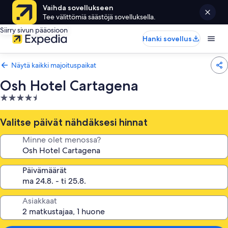
Vaihda sovellukseen
Tee välittömiä säästöjä sovelluksella.
Siirry sivun pääosioon
Hanki sovellus
Näytä kaikki majoituspaikat
Osh Hotel Cartagena
4.5
tähden
majoituspaikka
Valitse päivät nähdäksesi hinnat
Minne olet menossa?
Päivämäärät
Asiakkaat