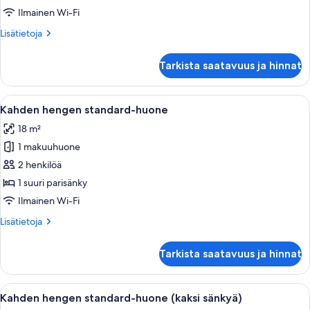
huone,
Ilmainen Wi-Fi
terassi
Lisätietoja
Lisätietoja
kuvat
huoneesta
Kahden
Tarkista saatavuus ja hinnat
hengen
superior-
huone,
Avaa
Hotellihuone, jossa on suuri sänky, näk
7
terassi
Kahden hengen standard-huone
kaikki
18 m²
huonetyypin
1 makuuhuone
Kahden
hengen
2 henkilöä
standard-
1 suuri parisänky
huone
Ilmainen Wi-Fi
kuvat
Lisätietoja
Lisätietoja
huoneesta
Kahden
Tarkista saatavuus ja hinnat
hengen
standard-
huone
Avaa
Hotellihuone, jossa on kaksi sänkyä, työ
8
Kahden hengen standard-huone (kaksi sänkyä)
kaikki