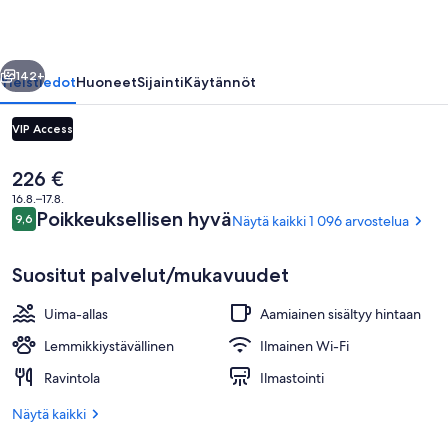
llinen
Seuraava
142+
Yleistiedot
Huoneet
Sijainti
Käytännöt
VIP Access
Nykyinen
226 €
hinta
16.8.–17.8.
on
Arvostelut
Poikkeuksellisen hyvä
9,6
Näytä kaikki 1 096 arvostelua
9,6 kautta 10.
226 €
Suositut palvelut/mukavuudet
2 ulkouima-allasta avoinna 9.00–18.00,
Uima-allas
Aamiainen sisältyy hintaan
Lemmikkiystävällinen
Ilmainen Wi-Fi
Ravintola
Ilmastointi
Näytä kaikki