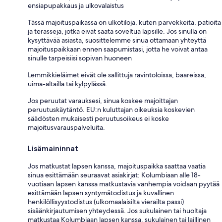
ensiapupakkaus ja ulkovalaistus
Tässä majoituspaikassa on ulkotiloja, kuten parvekkeita, patioita
ja terasseja, jotka eivät saata soveltua lapsille. Jos sinulla on
kysyttävää asiasta, suosittelemme sinua ottamaan yhteyttä
majoituspaikkaan ennen saapumistasi, jotta he voivat antaa
sinulle tarpeisiisi sopivan huoneen
Lemmikkieläimet eivät ole sallittuja ravintoloissa, baareissa,
uima-altailla tai kylpylässä.
Jos peruutat varauksesi, sinua koskee majoittajan
peruutuskäytäntö. EU:n kuluttajan oikeuksia koskevien
säädösten mukaisesti peruutusoikeus ei koske
majoitusvarauspalveluita.
Lisämaininnat
Jos matkustat lapsen kanssa, majoituspaikka saattaa vaatia
sinua esittämään seuraavat asiakirjat: Kolumbiaan alle 18-
vuotiaan lapsen kanssa matkustavia vanhempia voidaan pyytää
esittämään lapsen syntymätodistus ja kuvallinen
henkilöllisyystodistus (ulkomaalaisilta vierailta passi)
sisäänkirjautumisen yhteydessä. Jos sukulainen tai huoltaja
matkustaa Kolumbiaan lapsen kanssa, sukulainen tai laillinen