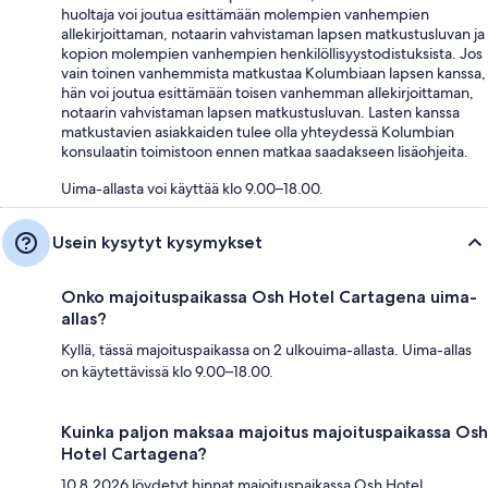
huoltaja voi joutua esittämään molempien vanhempien
allekirjoittaman, notaarin vahvistaman lapsen matkustusluvan ja
kopion molempien vanhempien henkilöllisyystodistuksista. Jos
vain toinen vanhemmista matkustaa Kolumbiaan lapsen kanssa,
hän voi joutua esittämään toisen vanhemman allekirjoittaman,
notaarin vahvistaman lapsen matkustusluvan. Lasten kanssa
matkustavien asiakkaiden tulee olla yhteydessä Kolumbian
konsulaatin toimistoon ennen matkaa saadakseen lisäohjeita.
Uima-allasta voi käyttää klo 9.00–18.00.
Usein kysytyt kysymykset
Onko majoituspaikassa Osh Hotel Cartagena uima-
allas?
Kyllä, tässä majoituspaikassa on 2 ulkouima-allasta. Uima-allas
on käytettävissä klo 9.00–18.00.
Kuinka paljon maksaa majoitus majoituspaikassa Osh
Hotel Cartagena?
10.8.2026 löydetyt hinnat majoituspaikassa Osh Hotel