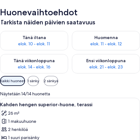
Huonevaihtoehdot
Tarkista näiden päivien saatavuus
Tarkista tämän illan saatavuus elok. 10 - elok. 11
Tarkista huomisen saatavuus elo
Tänä iltana
Huomenna
elok. 10 - elok. 11
elok. 11 - elok. 12
Tarkista tämän viikonlopun saatavuus elok. 14 - elok. 16
Tarkista ensi viikonlopun saata
Tänä viikonloppuna
Ensi viikonloppuna
elok. 14 - elok. 16
elok. 21 - elok. 23
Huoneille
Kaikki huoneet
1 sänky
2 sänkyä
saatavilla
olevia
Näytetään 14/14 huonetta
suodattimia
Avaa
Hotellihuone, jossa on sänky, työpöytä t
9
Kahden hengen superior-huone, terassi
kaikki
26 m²
huonetyypin
1 makuuhuone
Kahden
hengen
2 henkilöä
superior-
1 suuri parisänky