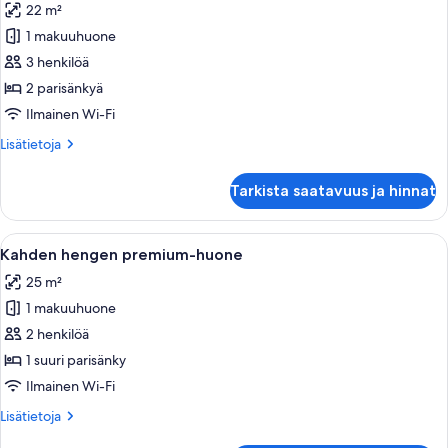
22 m²
huonetyypin
1 makuuhuone
Kahden
hengen
3 henkilöä
standard-
2 parisänkyä
huone
Ilmainen Wi-Fi
(kaksi
Lisätietoja
Lisätietoja
sänkyä)
huoneesta
kuvat
Kahden
Tarkista saatavuus ja hinnat
hengen
standard-
huone
Avaa
Hotellihuone, jossa on sänky, työpöytä,
10
(kaksi
Kahden hengen premium-huone
kaikki
sänkyä)
25 m²
huonetyypin
1 makuuhuone
Kahden
hengen
2 henkilöä
premium-
1 suuri parisänky
huone
Ilmainen Wi-Fi
kuvat
Lisätietoja
Lisätietoja
huoneesta