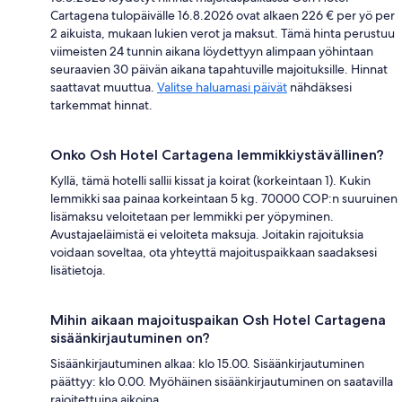
Cartagena tulopäivälle 16.8.2026 ovat alkaen 226 € per yö per
2 aikuista, mukaan lukien verot ja maksut. Tämä hinta perustuu
viimeisten 24 tunnin aikana löydettyyn alimpaan yöhintaan
seuraavien 30 päivän aikana tapahtuville majoituksille. Hinnat
saattavat muuttua.
Valitse haluamasi päivät
nähdäksesi
tarkemmat hinnat.
Onko Osh Hotel Cartagena lemmikkiystävällinen?
Kyllä, tämä hotelli sallii kissat ja koirat (korkeintaan 1). Kukin
lemmikki saa painaa korkeintaan 5 kg. 70000 COP:n suuruinen
lisämaksu veloitetaan per lemmikki per yöpyminen.
Avustajaeläimistä ei veloiteta maksuja. Joitakin rajoituksia
voidaan soveltaa, ota yhteyttä majoituspaikkaan saadaksesi
lisätietoja.
Mihin aikaan majoituspaikan Osh Hotel Cartagena
sisäänkirjautuminen on?
Sisäänkirjautuminen alkaa: klo 15.00. Sisäänkirjautuminen
päättyy: klo 0.00. Myöhäinen sisäänkirjautuminen on saatavilla
rajoitettuina aikoina.