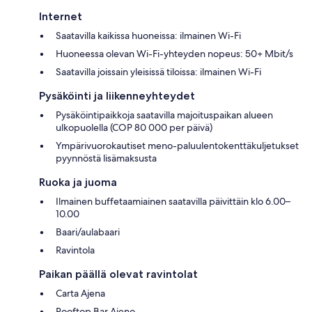
Internet
Saatavilla kaikissa huoneissa: ilmainen Wi-Fi
Huoneessa olevan Wi-Fi-yhteyden nopeus: 50+ Mbit/s
Saatavilla joissain yleisissä tiloissa: ilmainen Wi-Fi
Pysäköinti ja liikenneyhteydet
Pysäköintipaikkoja saatavilla majoituspaikan alueen
ulkopuolella (COP 80 000 per päivä)
Ympärivuorokautiset meno-paluulentokenttäkuljetukset
pyynnöstä lisämaksusta
Ruoka ja juoma
Ilmainen buffetaamiainen saatavilla päivittäin klo 6.00–
10.00
Baari/aulabaari
Ravintola
Paikan päällä olevat ravintolat
Carta Ajena
Rooftop Bar Ajeno