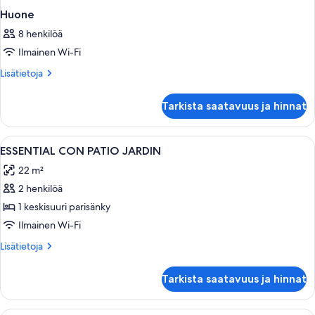
Huone
8 henkilöä
Ilmainen Wi-Fi
Lisätietoja
Lisätietoja
huoneesta
Huone
Tarkista saatavuus ja hinnat
Avaa
Siististi pedattu sänky, jossa on valko
5
ESSENTIAL CON PATIO JARDIN
kaikki
22 m²
huonetyypin
2 henkilöä
ESSENTIAL
CON
1 keskisuuri parisänky
PATIO
Ilmainen Wi-Fi
JARDIN
Lisätietoja
Lisätietoja
kuvat
huoneesta
ESSENTIAL
Tarkista saatavuus ja hinnat
CON
PATIO
JARDIN