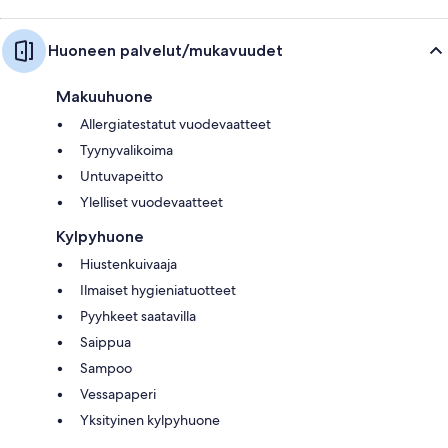
Huoneen palvelut/mukavuudet
Makuuhuone
Allergiatestatut vuodevaatteet
Tyynyvalikoima
Untuvapeitto
Ylelliset vuodevaatteet
Kylpyhuone
Hiustenkuivaaja
Ilmaiset hygieniatuotteet
Pyyhkeet saatavilla
Saippua
Sampoo
Vessapaperi
Yksityinen kylpyhuone