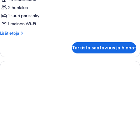
standard-
2 henkilöä
huone,
1 suuri parisänky
patio
Ilmainen Wi-Fi
kuvat
Lisätietoja
Lisätietoja
huoneesta
Kahden
Tarkista saatavuus ja hinnat
hengen
standard-
huone,
patio