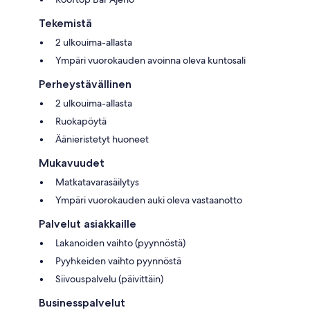
Tekemistä
2 ulkouima-allasta
Ympäri vuorokauden avoinna oleva kuntosali
Perheystävällinen
2 ulkouima-allasta
Ruokapöytä
Äänieristetyt huoneet
Mukavuudet
Matkatavarasäilytys
Ympäri vuorokauden auki oleva vastaanotto
Palvelut asiakkaille
Lakanoiden vaihto (pyynnöstä)
Pyyhkeiden vaihto pyynnöstä
Siivouspalvelu (päivittäin)
Businesspalvelut