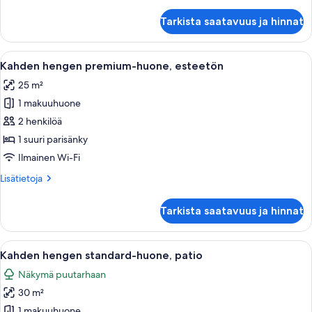
huoneesta
Signature-
Tarkista saatavuus ja hinnat
sviitti,
terassi
Avaa
Makuuhuoneessa on sänky, puinen vaatek
7
Kahden hengen premium-huone, esteetön
kaikki
25 m²
huonetyypin
1 makuuhuone
Kahden
hengen
2 henkilöä
premium-
1 suuri parisänky
huone,
Ilmainen Wi-Fi
esteetön
Lisätietoja
Lisätietoja
kuvat
huoneesta
Kahden
Tarkista saatavuus ja hinnat
hengen
premium-
huone,
Avaa
Hotellihuone, jossa on sänky, työpöytä t
8
esteetön
Kahden hengen standard-huone, patio
kaikki
Näkymä puutarhaan
huonetyypin
30 m²
Kahden
hengen
1 makuuhuone