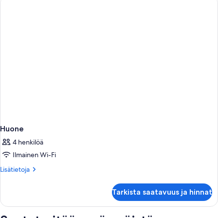
Huone
4 henkilöä
Ilmainen Wi-Fi
Lisätietoja
Lisätietoja
huoneesta
Huone
Tarkista saatavuus ja hinnat