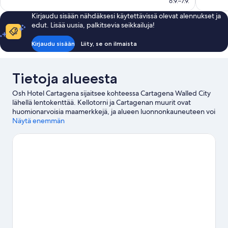
6.9.–7.9.
hyvä,
777
392 €
1 007
arvostelua
Kirjaudu sisään nähdäksesi käytettävissä olevat alennukset ja
arvostelua
edut. Lisää uusia, palkitsevia seikkailuja!
Kirjaudu sisään
Liity, se on ilmaista
Tietoja alueesta
Osh Hotel Cartagena sijaitsee kohteessa Cartagena Walled City
lähellä lentokenttää. Kellotorni ja Cartagenan muurit ovat
huomionarvoisia maamerkkejä, ja alueen luonnonkauneuteen voi
tutustua kohteessa Bocagrande Beach (ranta). Haluatko
Näytä enemmän
osallistua johonkin tapahtumaan tai käydä matsissa vierailusi
aikana? Tarkista kohteiden Jaime Moron Stadium (stadioni) ja
Nuevo Bosque Softball Stadium tapahtumakalenteri.
Vieraile
matkaoppaassamme kohteeseen Cartagena