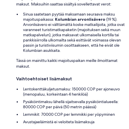
maksut. Maksuihin saattaa sisältyä sovellettavat verot:
Sinua saatetaan pyytää maksamaan seuraava maksu
majoituspaikassa:
Kolumbian arvonlisävero
(19 %).
Arvonlisävero ei välttämättä koske matkailijoita, jotka ovat
varanneet turistimatkapaketin (majoituksen sekä muun
matkapalvelun), jotka maksavat ulkomaisella kortilla tai
pankkisiirrolla ulkomailta sekä esittävät voimassa olevan
passin ja turistiviisumin osoittaakseen, että he eivät ole
Kolumbian asukkaita.
Tässä on mainittu kaikki majoituspaikan meille ilmoittamat
maksut.
Vaihtoehtoiset lisämaksut
Lentokenttäkuljetusmaksu: 150000 COP per ajoneuvo
(menopaluu, korkeintaan 4 henkilöä)
Pysäköintimaksu lähellä sijaitsevalla pysäköintialueella:
80000 COP per päivä (50 metrin päässä)
Lemmikit: 70000 COP per lemmikki per yöpyminen
Avustajaeläimistä ei veloiteta lisämaksuja