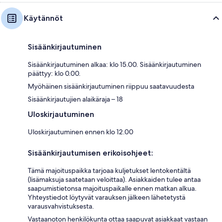
Käytännöt
Sisäänkirjautuminen
Sisäänkirjautuminen alkaa: klo 15.00. Sisäänkirjautuminen
päättyy: klo 0.00.
Myöhäinen sisäänkirjautuminen riippuu saatavuudesta
Sisäänkirjautujien alaikäraja – 18
Uloskirjautuminen
Uloskirjautuminen ennen klo 12.00
Sisäänkirjautumisen erikoisohjeet:
Tämä majoituspaikka tarjoaa kuljetukset lentokentältä
(lisämaksuja saatetaan veloittaa). Asiakkaiden tulee antaa
saapumistietonsa majoituspaikalle ennen matkan alkua.
Yhteystiedot löytyvät varauksen jälkeen lähetetystä
varausvahvistuksesta.
Vastaanoton henkilökunta ottaa saapuvat asiakkaat vastaan