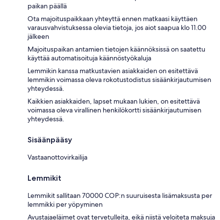
paikan päällä
Ota majoituspaikkaan yhteyttä ennen matkaasi käyttäen
varausvahvistuksessa olevia tietoja, jos aiot saapua klo 11.00
jälkeen
Majoituspaikan antamien tietojen käännöksissä on saatettu
käyttää automatisoituja käännöstyökaluja
Lemmikin kanssa matkustavien asiakkaiden on esitettävä
lemmikin voimassa oleva rokotustodistus sisäänkirjautumisen
yhteydessä.
Kaikkien asiakkaiden, lapset mukaan lukien, on esitettävä
voimassa oleva virallinen henkilökortti sisäänkirjautumisen
yhteydessä.
Sisäänpääsy
Vastaanottovirkailija
Lemmikit
Lemmikit sallitaan 70000 COP:n suuruisesta lisämaksusta per
lemmikki per yöpyminen
Avustajaeläimet ovat tervetulleita, eikä niistä veloiteta maksuja