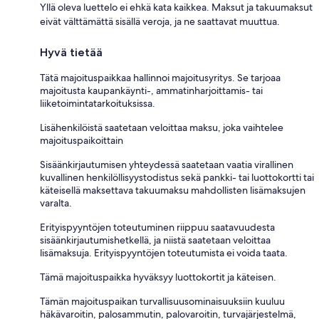
Yllä oleva luettelo ei ehkä kata kaikkea. Maksut ja takuumaksut
eivät välttämättä sisällä veroja, ja ne saattavat muuttua.
Hyvä tietää
Tätä majoituspaikkaa hallinnoi majoitusyritys. Se tarjoaa
majoitusta kaupankäynti-, ammatinharjoittamis- tai
liiketoimintatarkoituksissa.
Lisähenkilöistä saatetaan veloittaa maksu, joka vaihtelee
majoituspaikoittain
Sisäänkirjautumisen yhteydessä saatetaan vaatia virallinen
kuvallinen henkilöllisyystodistus sekä pankki- tai luottokortti tai
käteisellä maksettava takuumaksu mahdollisten lisämaksujen
varalta.
Erityispyyntöjen toteutuminen riippuu saatavuudesta
sisäänkirjautumishetkellä, ja niistä saatetaan veloittaa
lisämaksuja. Erityispyyntöjen toteutumista ei voida taata.
Tämä majoituspaikka hyväksyy luottokortit ja käteisen.
Tämän majoituspaikan turvallisuusominaisuuksiin kuuluu
häkävaroitin, palosammutin, palovaroitin, turvajärjestelmä,