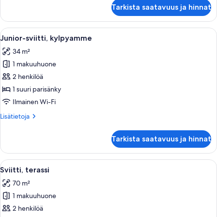
Kahden
Tarkista saatavuus ja hinnat
hengen
premium-
huone
Avaa
Hotellihuone, jossa on sänky, seinälle 
13
Junior-sviitti, kylpyamme
kaikki
34 m²
huonetyypin
1 makuuhuone
Junior-
sviitti,
2 henkilöä
kylpyamme
1 suuri parisänky
kuvat
Ilmainen Wi-Fi
Lisätietoja
Lisätietoja
huoneesta
Junior-
Tarkista saatavuus ja hinnat
sviitti,
kylpyamme
Avaa
Moderni makuuhuone, jossa on puinen va
10
Sviitti, terassi
kaikki
70 m²
huonetyypin
1 makuuhuone
Sviitti,
terassi
2 henkilöä