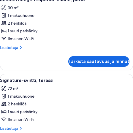
kaikki
30 m²
huonetyypin
1 makuuhuone
Kahden
hengen
2 henkilöä
superior-
1 suuri parisänky
huone,
Ilmainen Wi-Fi
patio
Lisätietoja
Lisätietoja
kuvat
huoneesta
Kahden
Tarkista saatavuus ja hinnat
hengen
superior-
huone,
Avaa
Makuuhuoneessa on sänky, yöpöytä, lam
16
patio
Signature-sviitti, terassi
kaikki
72 m²
huonetyypin
1 makuuhuone
Signature-
sviitti,
2 henkilöä
terassi
1 suuri parisänky
kuvat
Ilmainen Wi-Fi
Lisätietoja
Lisätietoja