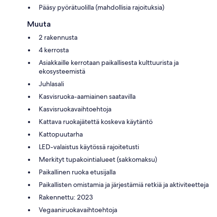
Pääsy pyörätuolilla (mahdollisia rajoituksia)
Muuta
2 rakennusta
4 kerrosta
Asiakkaille kerrotaan paikallisesta kulttuurista ja
ekosysteemistä
Juhlasali
Kasvisruoka-aamiainen saatavilla
Kasvisruokavaihtoehtoja
Kattava ruokajätettä koskeva käytäntö
Kattopuutarha
LED-valaistus käytössä rajoitetusti
Merkityt tupakointialueet (sakkomaksu)
Paikallinen ruoka etusijalla
Paikallisten omistamia ja järjestämiä retkiä ja aktiviteetteja
Rakennettu: 2023
Vegaaniruokavaihtoehtoja