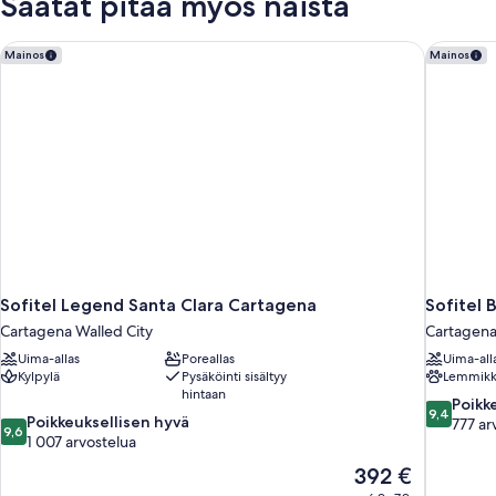
Saatat pitää myös näistä
Sofitel Legend Santa Clara Cartagena
Sofitel 
Mainos
Mainos
Sofitel Legend Santa Clara Cartagena
Sofitel 
Cartagena Walled City
Cartagen
Uima-allas
Poreallas
Uima-all
Kylpylä
Pysäköinti sisältyy
Lemmikki
hintaan
9.4
Poikk
9,4
9.6
Poikkeuksellisen hyvä
kautta
777 ar
9,6
kautta
1 007 arvostelua
10,
10,
Poikkeukse
Hinta
392 €
Poikkeuksellisen
hyvä,
on