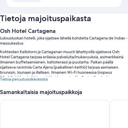
Tietoja majoituspaikasta
Osh Hotel Cartagena
Luksusluokan hotelli, joka sijaitsee lähellä kohdetta Cartagena de Indias -
messukeskus
Kohteiden Kellotorni ja Cartagenan muurit lähettyvillä sijaitseva Osh
Hotel Cartagena tarjoaa erilaisia palveluita/mukavuuksia, esimerkkeinä
ilmainen buffetaamiainen, kattoterassi ja puutarha. Paikan päällä
sijaitseva ravintola Carta Ajena (paikallinen keittiö) tarjoaa aamiaisen,
brunssin, lounaan ja illallisen. Ilmainen Wi-Fi huoneessa (nopeus
50+ Mbit/s) on kaikkien asiakkaiden saatavilla. Saatavilla oleviin
Tietoa peruutusoikeuksista
palveluihin/mukavuuksiin kuuluu myös baari ja ympäri vuorokauden auki
oleva kuntosali.
Samankaltaisia majoituspaikkoja
Lisäksi asiakkailla on käytössään nämä edut:
GHL Arsenal Hotel
Hotel Vo
2 ulkouima-allasta sekä ilmaiset cabañat ja aurinkovarjot uima-altaalla
Edestakaiset lentokenttäkuljetukset (lisämaksusta),
matkatavarasäilytys ja ympäri vuorokauden auki oleva vastaanotto
Juhlasali, kokoushuoneita ja hissi