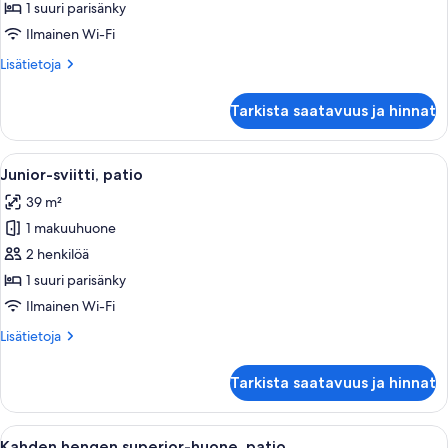
kuvat
1 suuri parisänky
Ilmainen Wi-Fi
Lisätietoja
Lisätietoja
huoneesta
Sviitti,
Tarkista saatavuus ja hinnat
terassi
Avaa
Hotellihuone, jossa on sänky, verhot, s
10
Junior-sviitti, patio
kaikki
39 m²
huonetyypin
1 makuuhuone
Junior-
sviitti,
2 henkilöä
patio
1 suuri parisänky
kuvat
Ilmainen Wi-Fi
Lisätietoja
Lisätietoja
huoneesta
Junior-
Tarkista saatavuus ja hinnat
sviitti,
patio
Avaa
Kompakti hotellihuone, jossa on sänky, t
9
Kahden hengen superior-huone, patio