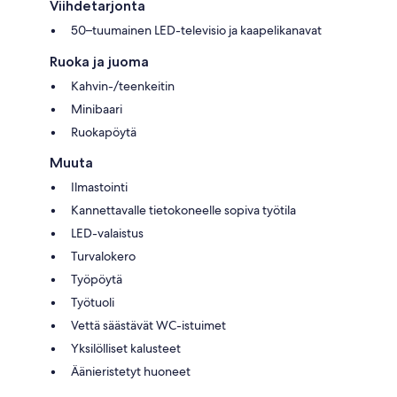
Viihdetarjonta
50–tuumainen LED-televisio ja kaapelikanavat
Ruoka ja juoma
Kahvin-/teenkeitin
Minibaari
Ruokapöytä
Muuta
Ilmastointi
Kannettavalle tietokoneelle sopiva työtila
LED-valaistus
Turvalokero
Työpöytä
Työtuoli
Vettä säästävät WC-istuimet
Yksilölliset kalusteet
Äänieristetyt huoneet