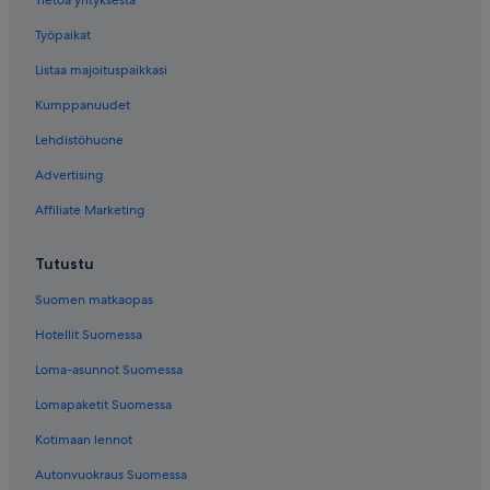
Tietoa yrityksestä
Työpaikat
Listaa majoituspaikkasi
Kumppanuudet
Lehdistöhuone
Advertising
Affiliate Marketing
Tutustu
Suomen matkaopas
Hotellit Suomessa
Loma-asunnot Suomessa
Lomapaketit Suomessa
Kotimaan lennot
Autonvuokraus Suomessa