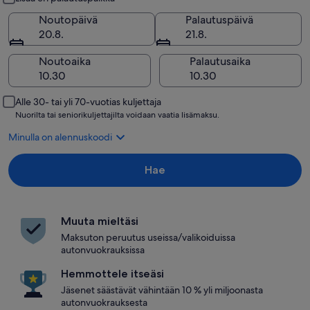
Noutopäivä
Palautuspäivä
20.8.
21.8.
Noutoaika
Palautusaika
Alle 30- tai yli 70-vuotias kuljettaja
Nuorilta tai seniorikuljettajilta voidaan vaatia lisämaksu.
Minulla on alennuskoodi
Hae
Muuta mieltäsi
Maksuton peruutus useissa/valikoiduissa
autonvuokrauksissa
Hemmottele itseäsi
Jäsenet säästävät vähintään 10 % yli miljoonasta
autonvuokrauksesta