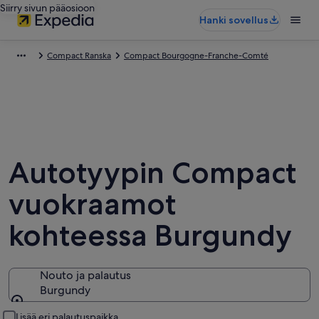
Siirry sivun pääosioon
Hanki sovellus
Compact Ranska
Compact Bourgogne-Franche-Comté
Autotyypin Compact
vuokraamot
kohteessa Burgundy
Nouto ja palautus
Burgundy
Nouto ja palautus
Lisää eri palautuspaikka