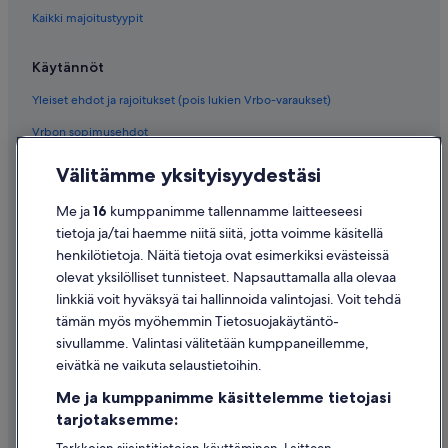
Kaikki majoitustyypit
Käytännöt
Yleiset ehdot ja rajoitukset (pois lukien Vrbo-varaukset)
Vrbon sopimusehdot
Saavutettavuus
Välitämme yksityisyydestäsi
Tietosuoja
Me ja
16
kumppanimme tallennamme laitteeseesi
Evästeet
tietoja ja/tai haemme niitä siitä, jotta voimme käsitellä
henkilötietoja. Näitä tietoja ovat esimerkiksi evästeissä
Käyttöehdot
olevat yksilölliset tunnisteet. Napsauttamalla alla olevaa
Oikeudelliset tiedot / ota meihin yhteyttä
linkkiä voit hyväksyä tai hallinnoida valintojasi. Voit tehdä
tämän myös myöhemmin Tietosuojakäytäntö-
Sisältövaatimukset ja ilmoituksen tekeminen sisällöstä
sivullamme. Valintasi välitetään kumppaneillemme,
eivätkä ne vaikuta selaustietoihin.
Tuki
Me ja kumppanimme käsittelemme tietojasi
Ota yhteyttä
tarjotaksemme:
Varauksen muuttaminen tai peruuttaminen