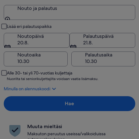
Nouto ja palautus
Nouto ja palautus
Lisää eri palautuspaikka
Noutopäivä
Palautuspäivä
20.8.
21.8.
Noutoaika
Palautusaika
Alle 30- tai yli 70-vuotias kuljettaja
Nuorilta tai seniorikuljettajilta voidaan vaatia lisämaksu.
Minulla on alennuskoodi
Hae
Muuta mieltäsi
Maksuton peruutus useissa/valikoiduissa