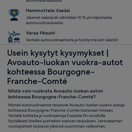
autonvuokrauksissa
Hemmottele itseäsi
Jäsenet säästävät vähintään 10 % yli miljoonasta
autonvuokrauksesta
Varaa fiksusti
Vertaile autovuokraamoita ja hyödynnä isot säästöt
Usein kysytyt kysymykset |
Avoauto-luokan vuokra-autot
kohteessa Bourgogne-
Franche-Comté
Mistä voin vuokrata Avoauto-luokan auton
kohteessa Bourgogne-Franche-Comté?
Monet autovuokraamot tarjoavat Avoauto-luokan vuokra-autoja
kohteessa Bourgogne-Franche-Comté loistavaan hintaan.
Vertaile kohteita ja vuokraamoja Expedia.fin sivustolla
löytääksesi itsellesi parhaiten sopivan tarjouksen. Lentoaseman
noutopisteet tarjoavat yleensä suurimman valikoiman.