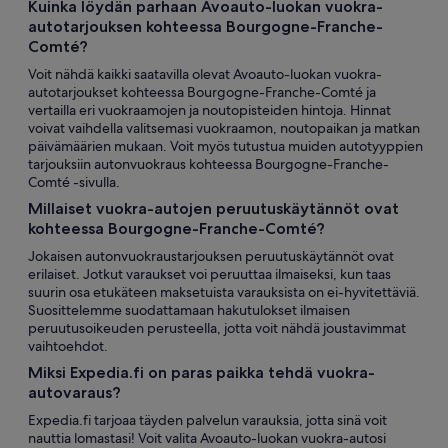
Kuinka löydän parhaan Avoauto-luokan vuokra-
autotarjouksen kohteessa Bourgogne-Franche-
Comté?
Voit nähdä kaikki saatavilla olevat Avoauto-luokan vuokra-
autotarjoukset kohteessa Bourgogne-Franche-Comté ja
vertailla eri vuokraamojen ja noutopisteiden hintoja. Hinnat
voivat vaihdella valitsemasi vuokraamon, noutopaikan ja matkan
päivämäärien mukaan. Voit myös tutustua muiden autotyyppien
tarjouksiin autonvuokraus kohteessa Bourgogne-Franche-
Comté -sivulla.
Millaiset vuokra-autojen peruutuskäytännöt ovat
kohteessa Bourgogne-Franche-Comté?
Jokaisen autonvuokraustarjouksen peruutuskäytännöt ovat
erilaiset. Jotkut varaukset voi peruuttaa ilmaiseksi, kun taas
suurin osa etukäteen maksetuista varauksista on ei-hyvitettäviä.
Suosittelemme suodattamaan hakutulokset ilmaisen
peruutusoikeuden perusteella, jotta voit nähdä joustavimmat
vaihtoehdot.
Miksi Expedia.fi on paras paikka tehdä vuokra-
autovaraus?
Expedia.fi tarjoaa täyden palvelun varauksia, jotta sinä voit
nauttia lomastasi! Voit valita Avoauto-luokan vuokra-autosi