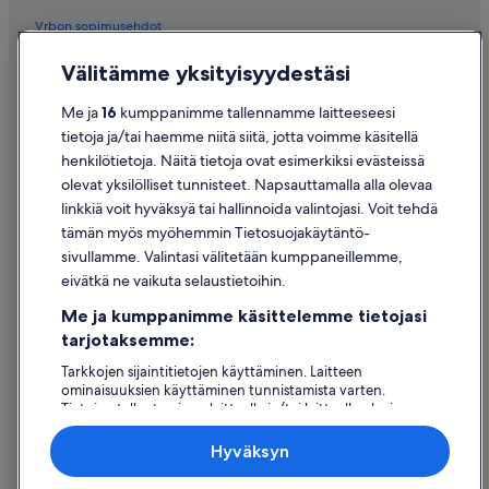
Vrbon sopimusehdot
Saavutettavuus
Välitämme yksityisyydestäsi
Tietosuoja
Me ja
16
kumppanimme tallennamme laitteeseesi
Evästeet
tietoja ja/tai haemme niitä siitä, jotta voimme käsitellä
henkilötietoja. Näitä tietoja ovat esimerkiksi evästeissä
Käyttöehdot
olevat yksilölliset tunnisteet. Napsauttamalla alla olevaa
Oikeudelliset tiedot / ota meihin yhteyttä
linkkiä voit hyväksyä tai hallinnoida valintojasi. Voit tehdä
tämän myös myöhemmin Tietosuojakäytäntö-
Sisältövaatimukset ja ilmoituksen tekeminen sisällöstä
sivullamme. Valintasi välitetään kumppaneillemme,
eivätkä ne vaikuta selaustietoihin.
Tuki
Me ja kumppanimme käsittelemme tietojasi
Ota yhteyttä
tarjotaksemme:
Varauksen muuttaminen tai peruuttaminen
Tarkkojen sijaintitietojen käyttäminen. Laitteen
ominaisuuksien käyttäminen tunnistamista varten.
Hyvityksen hakeminen ja aikarajat
Tietojen tallentaminen laitteelle ja/tai laitteella olevien
tietojen käyttö. Kohdennettu mainonta ja personoitu
Varaa lento lentoyhtiön hyvityskupongeilla
sisältö, mainonnan ja sisällön mittaus, yleisötutkimus ja
Hyväksyn
palvelujen kehittäminen.
Kansainväliset matka-asiakirjat
Kumppanien (toimittajien) luettelo