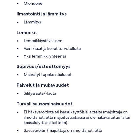
Olohuone
Ilmastointi ja lämmitys
Lämmitys
Lemmikit
Lemmikkiystävällinen
Vain kissat ja koirat tervetulleita
Yksi lemmikki yhteensä
Sopivuus/esteettömyys
Määrätyt tupakointialueet
Palvelut ja mukavuudet
Silitysrauta/-lauta
Turvallisuusominaisuudet
Ei häkävaroitinta tai kaasukäyttöisiä laitteita (majoittaja on
ilmoittanut, että majoituspaikassa ei ole häkävaroittimia tai
kaasukäyttöisiä laitteita)
Savuvaroitin (majoittaja on ilmoittanut, että