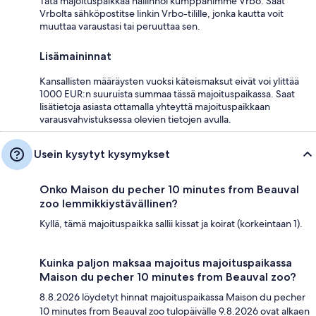
Tätä majoituspaikkaa hallinnoi kumppanimme Vrbo. Saat
Vrbolta sähköpostitse linkin Vrbo-tilille, jonka kautta voit
muuttaa varaustasi tai peruuttaa sen.
Lisämaininnat
Kansallisten määräysten vuoksi käteismaksut eivät voi ylittää
1000 EUR:n suuruista summaa tässä majoituspaikassa. Saat
lisätietoja asiasta ottamalla yhteyttä majoituspaikkaan
varausvahvistuksessa olevien tietojen avulla.
Usein kysytyt kysymykset
Onko Maison du pecher 10 minutes from Beauval
zoo lemmikkiystävällinen?
Kyllä, tämä majoituspaikka sallii kissat ja koirat (korkeintaan 1).
Kuinka paljon maksaa majoitus majoituspaikassa
Maison du pecher 10 minutes from Beauval zoo?
8.8.2026 löydetyt hinnat majoituspaikassa Maison du pecher
10 minutes from Beauval zoo tulopäivälle 9.8.2026 ovat alkaen