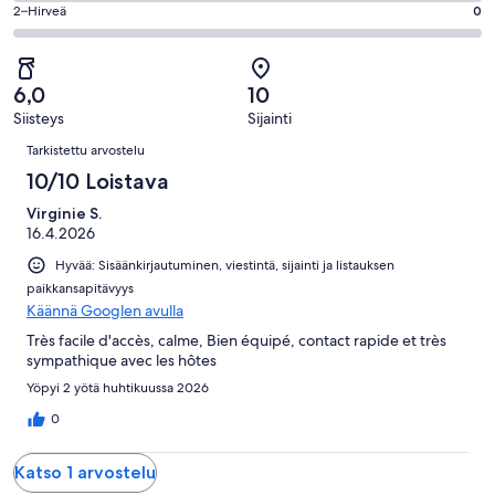
4
1
OK.
Arvosana
2–Hirveä
0
kautta
-
arvostelua
0
2
1
Huono.
kautta
-
arvostelua
0
1
Hirveä.
kautta
6,0
10
arvostelua
0
1
Siisteys
Sijainti
kautta
Arvostelut
arvostelua
1
Tarkistettu arvostelu
arvostelua
10/10 Loistava
Virginie S.
16.4.2026
Hyvää: Sisäänkirjautuminen, viestintä, sijainti ja listauksen
paikkansapitävyys
Käännä Googlen avulla
Très facile d'accès, calme, Bien équipé, contact rapide et très
sympathique avec les hôtes
Yöpyi 2 yötä huhtikuussa 2026
0
Katso 1 arvostelu