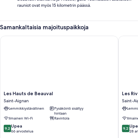
rauniot ovat myös 15 kilometrin päässä.
Samankaltaisia majoituspaikkoja
Les Hauts de Beauval
Les Riva
Les
Les
Les Hauts de Beauval
Les Ri
Hauts
Rivages
Saint-Aignan
Saint-A
de
de
Lemmikkiystävällinen
Pysäköinti sisältyy
Lemmik
Beauval
Beauval
hintaan
Saint-
Saint-
Ilmainen Wi-Fi
Ravintola
Ilmain
Aignan
Aignan
9.2
9.2
Upea
Upe
9,2
9,2
kautta
kautta
66 arvostelua
28 ar
10,
10,