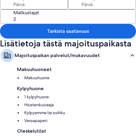
Matkustajat
Tarkista saatavuus
Lisätietoja tästä majoituspaikasta
Majoituspaikan palvelut/mukavuudet
Makuuhuoneet
Makuuhuone
Kylpyhuone
1 kylpyhuone
Hiustenkuivaaja
Kylpyamme tai suihku
Vessapaperi
Oleskelutilat