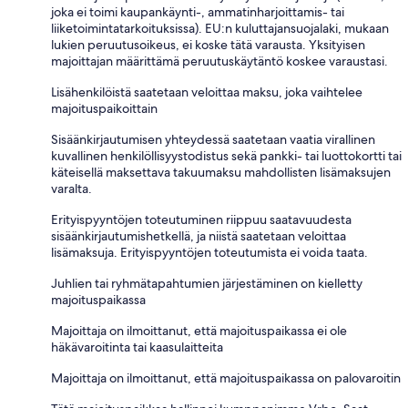
joka ei toimi kaupankäynti-, ammatinharjoittamis- tai
liiketoimintatarkoituksissa). EU:n kuluttajansuojalaki, mukaan
lukien peruutusoikeus, ei koske tätä varausta. Yksityisen
majoittajan määrittämä peruutuskäytäntö koskee varaustasi.
Lisähenkilöistä saatetaan veloittaa maksu, joka vaihtelee
majoituspaikoittain
Sisäänkirjautumisen yhteydessä saatetaan vaatia virallinen
kuvallinen henkilöllisyystodistus sekä pankki- tai luottokortti tai
käteisellä maksettava takuumaksu mahdollisten lisämaksujen
varalta.
Erityispyyntöjen toteutuminen riippuu saatavuudesta
sisäänkirjautumishetkellä, ja niistä saatetaan veloittaa
lisämaksuja. Erityispyyntöjen toteutumista ei voida taata.
Juhlien tai ryhmätapahtumien järjestäminen on kielletty
majoituspaikassa
Majoittaja on ilmoittanut, että majoituspaikassa ei ole
häkävaroitinta tai kaasulaitteita
Majoittaja on ilmoittanut, että majoituspaikassa on palovaroitin