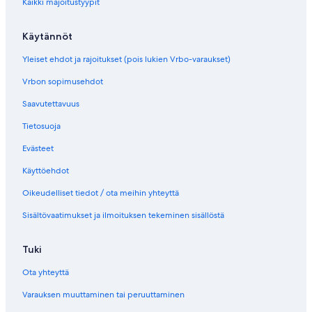
Kaikki majoitustyypit
k
k
i
Käytännöt
Yleiset ehdot ja rajoitukset (pois lukien Vrbo-varaukset)
Vrbon sopimusehdot
Saavutettavuus
Tietosuoja
Evästeet
Käyttöehdot
Oikeudelliset tiedot / ota meihin yhteyttä
Sisältövaatimukset ja ilmoituksen tekeminen sisällöstä
Tuki
Ota yhteyttä
Varauksen muuttaminen tai peruuttaminen