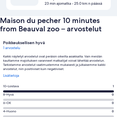
23 min ajomatka
- 25.0 km:n päässä
Maison du pecher 10 minutes
from Beauval zoo – arvostelut
Arvostelut
Poikkeuksellisen hyvä
1 arvostelu
Kaikki näytetyt arvostelut ovat peräisin oikeilta asiakkailta. Vain meidän
kauttamme majoituksen varanneet matkailijat voivat lähettää arvostelun.
Tarkistamme arvostelut vaatimustemme mukaisesti ja julkaisemme kaikki
arvostelut, niin positiiviset kuin negatiiviset.
Avautuu
Lisätietoja
uuteen
ikkunaan
Arvosana
10–Loistava
1
10
Arvosana
8–Hyvä
0
-
8
Loistava.
Arvosana
6–OK
0
-
1
6
Hyvä.
Arvosana
4–Huono
0
kautta
-
0