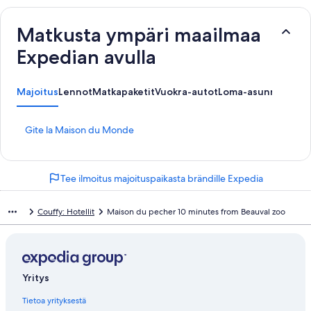
Matkusta ympäri maailmaa
Expedian avulla
Majoitus
Lennot
Matkapaketit
Vuokra-autot
Loma-asunnot
K
Gite la Maison du Monde
o
h
t
Tee ilmoitus majoituspaikasta brändille Expedia
e
e
n
Couffy: Hotellit
Maison du pecher 10 minutes from Beauval zoo
G
i
t
e
l
Yritys
a
M
Tietoa yrityksestä
a