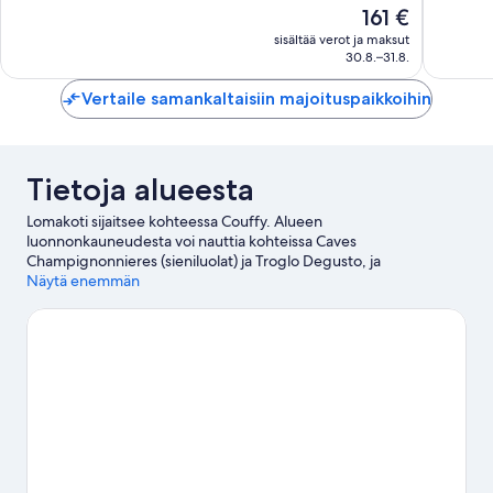
Hinta
161 €
Upea,
Upea,
on
66
28
sisältää verot ja maksut
161 €
arvostelua
arvostel
30.8.–31.8.
Vertaile samankaltaisiin majoituspaikkoihin
Tietoja alueesta
Lomakoti sijaitsee kohteessa Couffy. Alueen
luonnonkauneudesta voi nauttia kohteissa Caves
Champignonnieres (sieniluolat) ja Troglo Degusto, ja
Automuseo, ja Château de Montpouponin linna on
Näytä enemmän
mielenkiintoinen kulttuurikohde. Beauvalin eläintarha ja Loiren
laakson puutarhat ovat myös vierailun arvoisia.
Vieraile
matkaoppaassamme kohteeseen Couffy
Couffy: näytä lisää loma-asuntoja