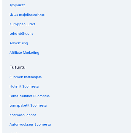
i
Työpaikat
s
o
Listaa majoituspaikkasi
n
d
Kumppanuudet
u
Lehdistöhuone
M
o
Advertising
n
d
Affiliate Marketing
e
s
i
Tutustu
v
u
Suomen matkaopas
n
Hotellit Suomessa
a
v
Loma-asunnot Suomessa
a
a
Lomapaketit Suomessa
v
a
Kotimaan lennot
l
Autonvuokraus Suomessa
i
n