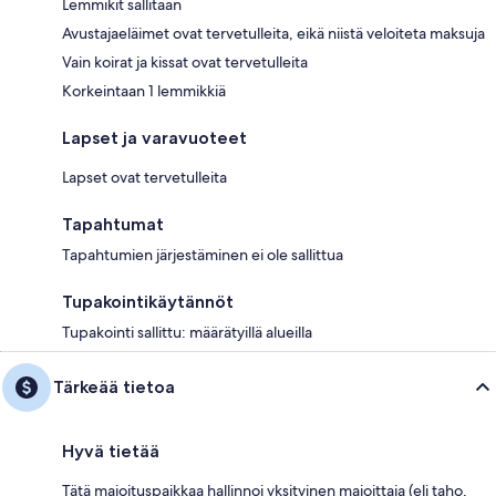
Lemmikit sallitaan
Avustajaeläimet ovat tervetulleita, eikä niistä veloiteta maksuja
Vain koirat ja kissat ovat tervetulleita
Korkeintaan 1 lemmikkiä
Lapset ja varavuoteet
Lapset ovat tervetulleita
Tapahtumat
Tapahtumien järjestäminen ei ole sallittua
Tupakointikäytännöt
Tupakointi sallittu: määrätyillä alueilla
Tärkeää tietoa
Hyvä tietää
Tätä majoituspaikkaa hallinnoi yksityinen majoittaja (eli taho,