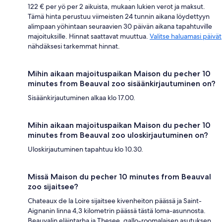
122 € per yö per 2 aikuista, mukaan lukien verot ja maksut.
Tämä hinta perustuu viimeisten 24 tunnin aikana löydettyyn
alimpaan yöhintaan seuraavien 30 päivän aikana tapahtuville
majoituksille. Hinnat saattavat muuttua.
Valitse haluamasi päivät
nähdäksesi tarkemmat hinnat.
Mihin aikaan majoituspaikan Maison du pecher 10
minutes from Beauval zoo sisäänkirjautuminen on?
Sisäänkirjautuminen alkaa klo 17.00.
Mihin aikaan majoituspaikan Maison du pecher 10
minutes from Beauval zoo uloskirjautuminen on?
Uloskirjautuminen tapahtuu klo 10.30.
Missä Maison du pecher 10 minutes from Beauval
zoo sijaitsee?
Chateaux de la Loire sijaitsee kivenheiton päässä ja Saint-
Aignanin linna 4,3 kilometrin päässä tästä loma-asunnosta.
Beauvalin eläintarha ja Thesee, gallo-roomalaisen asutuksen