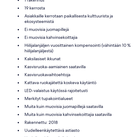
19 kerrosta
Asiakkaille kerrotaan paikallisesta kulttuurista ja
ekosysteemistä
Ei muovisia juomapillejä
Ei muovisia kahvinsekoittajia
Hiilijalanjäljen vuosittainen kompensointi (vähintään 10 %
hiilijalanjäljestä)
Kaksilasiset ikkunat
Kasvisruoka-aamiainen saatavilla
Kasvisruokavaihtoehtoja
Kattava ruokajätettä koskeva käytäntö
LED-valaistus käytössä rajoitetusti
Merkityt tupakointialueet
Muita kuin muovisia juomapillejä saatavilla
Muita kuin muovisia kahvinsekoittajia saatavilla
Rakennettu: 2018
Uudelleenkäytettävä astiasto