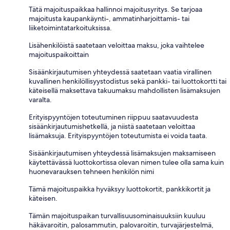
Tätä majoituspaikkaa hallinnoi majoitusyritys. Se tarjoaa
majoitusta kaupankäynti-, ammatinharjoittamis- tai
liiketoimintatarkoituksissa.
Lisähenkilöistä saatetaan veloittaa maksu, joka vaihtelee
majoituspaikoittain
Sisäänkirjautumisen yhteydessä saatetaan vaatia virallinen
kuvallinen henkilöllisyystodistus sekä pankki- tai luottokortti tai
käteisellä maksettava takuumaksu mahdollisten lisämaksujen
varalta.
Erityispyyntöjen toteutuminen riippuu saatavuudesta
sisäänkirjautumishetkellä, ja niistä saatetaan veloittaa
lisämaksuja. Erityispyyntöjen toteutumista ei voida taata.
Sisäänkirjautumisen yhteydessä lisämaksujen maksamiseen
käytettävässä luottokortissa olevan nimen tulee olla sama kuin
huonevarauksen tehneen henkilön nimi
Tämä majoituspaikka hyväksyy luottokortit, pankkikortit ja
käteisen.
Tämän majoituspaikan turvallisuusominaisuuksiin kuuluu
häkävaroitin, palosammutin, palovaroitin, turvajärjestelmä,