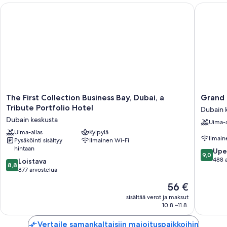
The First Collection Business Bay, Dubai, a Tribute Portfolio H
Grand Mi
Ulkouima-allas ja lastenallas sekä aurinkotuolit ja aurinkovarjot uima-
altaalla
Ilmainen omatoiminen pysäköinti ja ilmainen valet-pysäköinti
Buffetaamiainen (lisämaksusta), edestakaiset lentokenttäkuljetukset
(lisämaksusta) ja sähköauton latauspiste
Express-uloskirjautuminen, juhlasali ja kiertoajelu-/lippupalvelu
Asiakasarvosteluissa kehutaan vuolaasti aamiaista, avuliasta
henkilökuntaa ja sijaintia lähellä ostosmahdollisuuksia
The
Grand
The First Collection Business Bay, Dubai, a
Grand 
First
Millenn
Tribute Portfolio Hotel
Dubain 
Huoneiden varustelu
Collection
Busines
Dubain keskusta
Uima-a
Business
Bay
Kaikkien 432 huoneen tarjoamiin ylellisyyksiin kuuluvat
Bay,
Uima-allas
Kylpylä
Dubain
ympärivuorokautinen huonepalvelu ja ylelliset vuodevaatteet, minkä
Ilmain
Pysäköinti sisältyy
Ilmainen Wi-Fi
Dubai,
keskust
lisäksi niistä löytyy tyynyvalikoimat ja kannettavalle tietokoneelle sopivat
hintaan
9.0
a
Upe
työtilat.
9,0
kautta
Tribute
488 
8.8
Loistava
8,8
10,
Portfolio
Muihin palveluihin/mukavuuksiin lukeutuvat:
kautta
877 arvostelua
Upea,
Hotel
10,
Hinta
56 €
Kierrätysmahdollisuus ja LED-lamput
488
Dubain
Loistava,
on
arvostel
keskusta
877
sisältää verot ja maksut
Kylpyhuoneet, joista löytyy suihkun ja kylpyammeen yhdistelmät ja
56 €
10.8.–11.8.
arvostelua
ilmaiset hygieniatuotteet
48-tuumainen taulutelevisio, josta löytyy korkealuokkaiset kanavat
Vertaile samankaltaisiin majoituspaikkoihin