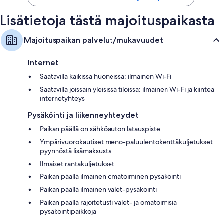
Vaatekaapit/komerot, ilmaiset vauvansängyt ja vedenkeittimet
Lisätietoja tästä majoituspaikasta
Majoituspaikan palvelut/mukavuudet
Internet
Saatavilla kaikissa huoneissa: ilmainen Wi-Fi
Saatavilla joissain yleisissä tiloissa: ilmainen Wi-Fi ja kiinteä
internetyhteys
Pysäköinti ja liikenneyhteydet
Paikan päällä on sähköauton latauspiste
Ympärivuorokautiset meno-paluulentokenttäkuljetukset
pyynnöstä lisämaksusta
Ilmaiset rantakuljetukset
Paikan päällä ilmainen omatoiminen pysäköinti
Paikan päällä ilmainen valet-pysäköinti
Paikan päällä rajoitetusti valet- ja omatoimisia
pysäköintipaikkoja