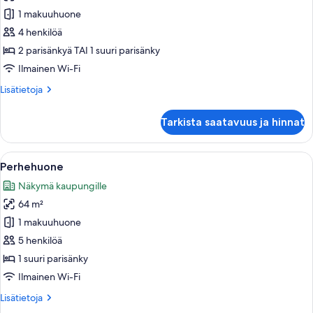
huone
1 makuuhuone
(Downtown
4 henkilöä
View)
2 parisänkyä TAI 1 suuri parisänky
kuvat
Ilmainen Wi-Fi
Lisätietoja
Lisätietoja
huoneesta
Standard-
Tarkista saatavuus ja hinnat
huone
(Downtown
View)
Avaa
Moderni hotellihuone, jossa on sänky, 
10
Perhehuone
kaikki
Näkymä kaupungille
huonetyypin
64 m²
Perhehuone
kuvat
1 makuuhuone
5 henkilöä
1 suuri parisänky
Ilmainen Wi-Fi
Lisätietoja
Lisätietoja
huoneesta