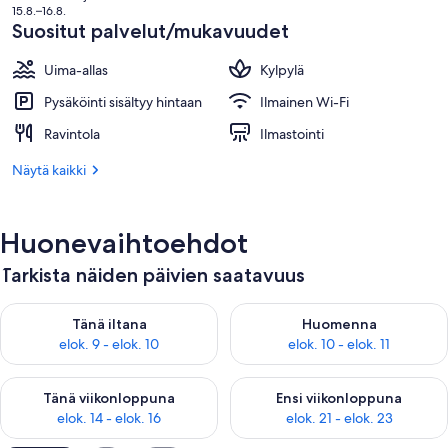
on
15.8.–16.8.
71 €
Suositut palvelut/mukavuudet
Uima-allas
Kylpylä
Pysäköinti sisältyy hintaan
Ilmainen Wi-Fi
Ravintola
Ilmastointi
Näytä kaikki
Huonevaihtoehdot
Tarkista näiden päivien saatavuus
Tarkista tämän illan saatavuus elok. 9 - elok. 10
Tarkista huomisen saatavuus elo
Tänä iltana
Huomenna
elok. 9 - elok. 10
elok. 10 - elok. 11
Tarkista tämän viikonlopun saatavuus elok. 14 - elok. 16
Tarkista ensi viikonlopun saata
Tänä viikonloppuna
Ensi viikonloppuna
elok. 14 - elok. 16
elok. 21 - elok. 23