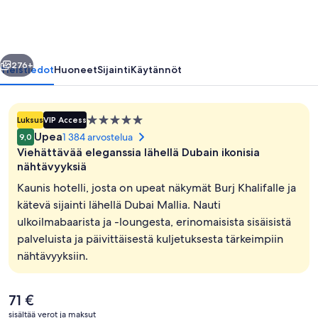
Waterfront
valokuvagalleria
llinen
Seuraava
276+
Yleistiedot
Huoneet
Sijainti
Käytännöt
5.0
Luksus
VIP Access
tähden
Upea
1 384 arvostelua
9,0
majoituspaikka
Viehättävää eleganssia lähellä Dubain ikonisia
nähtävyyksiä
Kaunis hotelli, josta on upeat näkymät Burj Khalifalle ja
kätevä sijainti lähellä Dubai Mallia. Nauti
Käytävä
ulkoilmabaarista ja -loungesta, erinomaisista sisäisistä
palveluista ja päivittäisestä kuljetuksesta tärkeimpiin
nähtävyyksiin.
Nykyinen
71 €
hinta
sisältää verot ja maksut