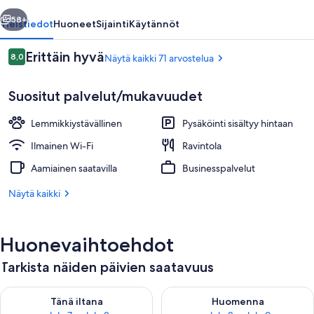
llinen
Seuraava
58+
Yleistiedot
Huoneet
Sijainti
Käytännöt
Arvostelut
Erittäin hyvä
8,0
Näytä kaikki 71 arvostelua
8,0 kautta 10.
Suositut palvelut/mukavuudet
Lemmikkiystävällinen
Pysäköinti sisältyy hintaan
Ilmainen Wi-Fi
Ravintola
Aamiainen saatavilla
Businesspalvelut
Ulkopuoli
Näytä kaikki
Huonevaihtoehdot
Tarkista näiden päivien saatavuus
Tarkista tämän illan saatavuus elok. 7 - elok. 8
Tarkista huomisen saatavuus el
Tänä iltana
Huomenna