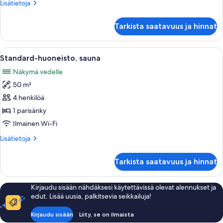
Lisätietoja
Lisätietoja
huoneesta
Perhehuoneisto,
Tarkista saatavuus ja hinnat
sauna
Avaa
Tunnelmallinen mökkihuone, jossa on pu
1
Standard-huoneisto, sauna
kaikki
Näkymä vedelle
huonetyypin
50 m²
Standard-
huoneisto,
4 henkilöä
sauna
1 parisänky
kuvat
Ilmainen Wi-Fi
Lisätietoja
Lisätietoja
huoneesta
Standard-
Tarkista saatavuus ja hinnat
huoneisto,
sauna
Kirjaudu sisään nähdäksesi käytettävissä olevat alennukset ja
edut. Lisää uusia, palkitsevia seikkailuja!
Kirjaudu sisään
Liity, se on ilmaista