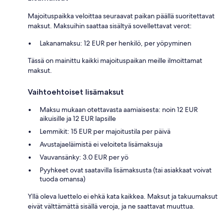
Majoituspaikka veloittaa seuraavat paikan päällä suoritettavat
maksut. Maksuihin saattaa sisältyä sovellettavat verot:
Lakanamaksu: 12 EUR per henkilö, per yöpyminen
Tässä on mainittu kaikki majoituspaikan meille ilmoittamat
maksut.
Vaihtoehtoiset lisämaksut
Maksu mukaan otettavasta aamiaisesta: noin 12 EUR
aikuisille ja 12 EUR lapsille
Lemmikit: 15 EUR per majoitustila per päivä
Avustajaeläimistä ei veloiteta lisämaksuja
Vauvansänky: 3.0 EUR per yö
Pyyhkeet ovat saatavilla lisämaksusta (tai asiakkaat voivat
tuoda omansa)
Yllä oleva luettelo ei ehkä kata kaikkea. Maksut ja takuumaksut
eivät välttämättä sisällä veroja, ja ne saattavat muuttua.