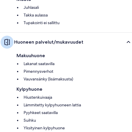
Juhlasali
Takka aulassa
Tupakointi ei sallittu
Huoneen palvelut/mukavuudet
Makuuhuone
Lakanat saatavilla
Pimennysverhot
Vauvansänky (lisämaksusta)
Kylpyhuone
Hiustenkuivaaja
Lämmitetty kylpyhuoneen lattia
Pyyhkeet saatavilla
Suihku
Yksityinen kylpyhuone