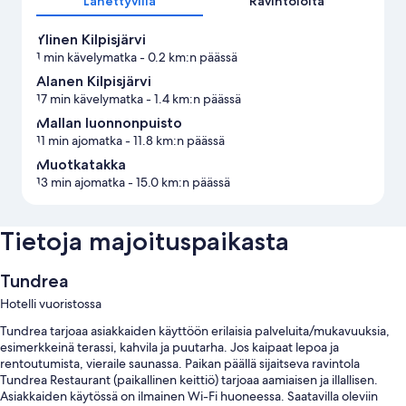
Lähettyvillä
Ravintoloita
Ylinen Kilpisjärvi
1 min kävelymatka
- 0.2 km:n päässä
Alanen Kilpisjärvi
17 min kävelymatka
- 1.4 km:n päässä
Mallan luonnonpuisto
11 min ajomatka
- 11.8 km:n päässä
Muotkatakka
13 min ajomatka
- 15.0 km:n päässä
Tietoja majoituspaikasta
Tundrea
Hotelli vuoristossa
Tundrea tarjoaa asiakkaiden käyttöön erilaisia palveluita/mukavuuksia,
esimerkkeinä terassi, kahvila ja puutarha. Jos kaipaat lepoa ja
rentoutumista, vieraile saunassa. Paikan päällä sijaitseva ravintola
Tundrea Restaurant (paikallinen keittiö) tarjoaa aamiaisen ja illallisen.
Asiakkaiden käytössä on ilmainen Wi-Fi huoneessa. Saatavilla oleviin