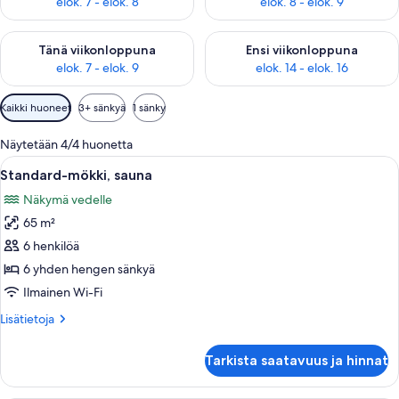
elok. 7 - elok. 8
elok. 8 - elok. 9
Tarkista tämän viikonlopun saatavuus elok. 7 - elok. 9
Tarkista ensi viikonlopun saatav
Tänä viikonloppuna
Ensi viikonloppuna
elok. 7 - elok. 9
elok. 14 - elok. 16
Huoneille
Kaikki huoneet
3+ sänkyä
1 sänky
saatavilla
olevia
Näytetään 4/4 huonetta
suodattimia
Avaa
Tunnelmallinen mökin sisustus, jossa o
1
Standard-mökki, sauna
kaikki
Näkymä vedelle
huonetyypin
65 m²
Standard-
mökki,
6 henkilöä
sauna
6 yhden hengen sänkyä
kuvat
Ilmainen Wi-Fi
Lisätietoja
Lisätietoja
huoneesta
Standard-
Tarkista saatavuus ja hinnat
mökki,
sauna