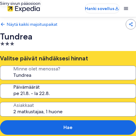
Siirry sivun pääosioon
Hanki sovellus
Näytä kaikki majoituspaikat
Tundrea
3.0
tähden
majoituspaikka
Valitse päivät nähdäksesi hinnat
Minne olet menossa?
Päivämäärät
Asiakkaat
Hae