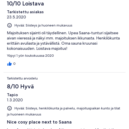
10/10 Loistava
Tarkistettu asiakas
23.5.2020
Hyvää: Siisteys ja huoneen mukavuus
Majoituksen sijainti oli täydellinen. Upea Saana-tunturi sijaitsee
aivan vieressä ja näkyi mm. majoituksen ikkunasta. Henkilökunta
erittäin avuliasta ja ystävällistä. Oma sauna kruunasi
kokonaisuuden. Loistava majoitus!
Yöpyi 1 yön toukokuussa 2020
0
Tarkistettu arvostelu
8/10 Hyvä
Tapio
1.3.2020
Hyvää: Siisteys, henkilökunta ja palvelu, majoituspaikan kunto ja tilat
ja huoneen mukavuus
Nice cosy place next to Saana