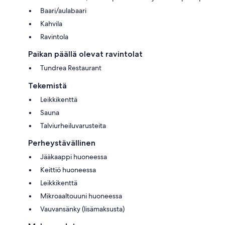
Baari/aulabaari
Kahvila
Ravintola
Paikan päällä olevat ravintolat
Tundrea Restaurant
Tekemistä
Leikkikenttä
Sauna
Talviurheiluvarusteita
Perheystävällinen
Jääkaappi huoneessa
Keittiö huoneessa
Leikkikenttä
Mikroaaltouuni huoneessa
Vauvansänky (lisämaksusta)