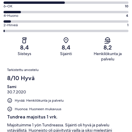
-
8
Loistava.
Arvosana
6–OK
10
-
21
6
Hyvä.
Arvosana
4–Huono
4
kautta
-
35
4
71
OK.
Arvosana
2–Hirveä
1
kautta
-
arvostelua
10
2
71
Huono.
kautta
-
arvostelua
4
71
Hirveä.
kautta
8,4
8,4
8,2
arvostelua
1
71
Siisteys
Sijainti
Henkilökunta ja
kautta
arvostelua
palvelu
71
Arvostelut
arvostelua
Tarkistettu arvostelu
8/10 Hyvä
Sami
30.7.2020
Hyvää: Henkilökunta ja palvelu
Huonoa: Huoneen mukavuus
Tundrea majoitus 1 vrk.
Majoituimme 1 yön Tundreassa. Sijainti oli hyvä ja palvelu
ystävällistä. Huoneisto oli päivitystä vailla ja siksi mielestäni