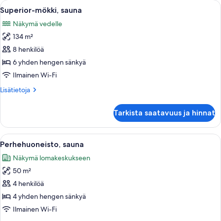
Avaa
Pieni, käytännöllinen keittiö, jonka se
1
Superior-mökki, sauna
kaikki
Näkymä vedelle
huonetyypin
134 m²
Superior-
mökki,
8 henkilöä
sauna
6 yhden hengen sänkyä
kuvat
Ilmainen Wi-Fi
Lisätietoja
Lisätietoja
huoneesta
Superior-
Tarkista saatavuus ja hinnat
mökki,
sauna
Avaa
Tunnelmallinen mökkihuone, jossa on pu
1
Perhehuoneisto, sauna
kaikki
Näkymä lomakeskukseen
huonetyypin
50 m²
Perhehuoneisto,
sauna
4 henkilöä
kuvat
4 yhden hengen sänkyä
Ilmainen Wi-Fi