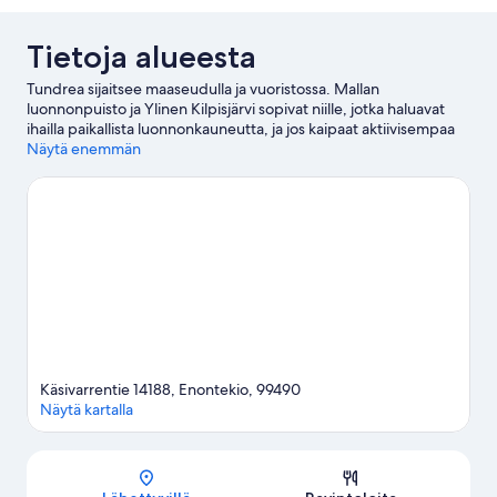
Tietoja alueesta
Tundrea sijaitsee maaseudulla ja vuoristossa. Mallan
luonnonpuisto ja Ylinen Kilpisjärvi sopivat niille, jotka haluavat
ihailla paikallista luonnonkauneutta, ja jos kaipaat aktiivisempaa
lomaa, Muotkatakka on hyvä kohde. Täällä voit hiihtää ja
Näytä enemmän
lasketella ja harrastaa muita talviurheilulajeja kuten pulkkailua ja
moottorikelkkailua.
Vieraile matkaoppaassamme kohteeseen
Enontekiö
Käsivarrentie 14188, Enontekio, 99490
Näytä kartalla
Kartta