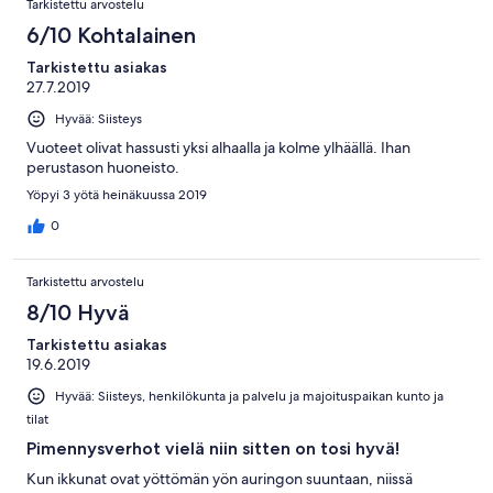
Tarkistettu arvostelu
6/10 Kohtalainen
Tarkistettu asiakas
27.7.2019
Hyvää: Siisteys
Vuoteet olivat hassusti yksi alhaalla ja kolme ylhäällä. Ihan
perustason huoneisto.
Yöpyi 3 yötä heinäkuussa 2019
0
Tarkistettu arvostelu
8/10 Hyvä
Tarkistettu asiakas
19.6.2019
Hyvää: Siisteys, henkilökunta ja palvelu ja majoituspaikan kunto ja
tilat
Pimennysverhot vielä niin sitten on tosi hyvä!
Kun ikkunat ovat yöttömän yön auringon suuntaan, niissä