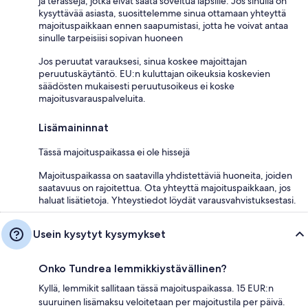
ja terasseja, jotka eivät saata soveltua lapsille. Jos sinulla on
kysyttävää asiasta, suosittelemme sinua ottamaan yhteyttä
majoituspaikkaan ennen saapumistasi, jotta he voivat antaa
sinulle tarpeisiisi sopivan huoneen
Jos peruutat varauksesi, sinua koskee majoittajan
peruutuskäytäntö. EU:n kuluttajan oikeuksia koskevien
säädösten mukaisesti peruutusoikeus ei koske
majoitusvarauspalveluita.
Lisämaininnat
Tässä majoituspaikassa ei ole hissejä
Majoituspaikassa on saatavilla yhdistettäviä huoneita, joiden
saatavuus on rajoitettua. Ota yhteyttä majoituspaikkaan, jos
haluat lisätietoja. Yhteystiedot löydät varausvahvistuksestasi.
Usein kysytyt kysymykset
Onko Tundrea lemmikkiystävällinen?
Kyllä, lemmikit sallitaan tässä majoituspaikassa. 15 EUR:n
suuruinen lisämaksu veloitetaan per majoitustila per päivä.