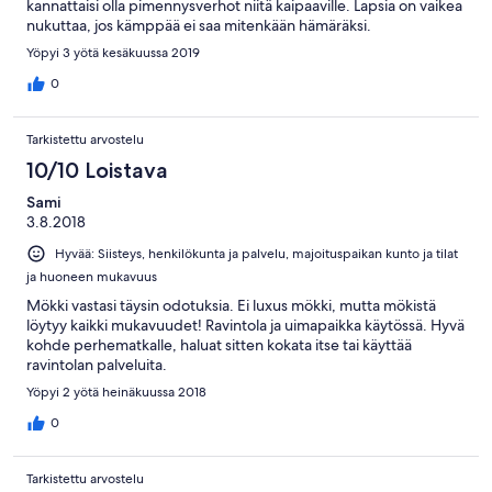
kannattaisi olla pimennysverhot niitä kaipaaville. Lapsia on vaikea
nukuttaa, jos kämppää ei saa mitenkään hämäräksi.
Yöpyi 3 yötä kesäkuussa 2019
0
Tarkistettu arvostelu
10/10 Loistava
Sami
3.8.2018
Hyvää: Siisteys, henkilökunta ja palvelu, majoituspaikan kunto ja tilat
ja huoneen mukavuus
Mökki vastasi täysin odotuksia. Ei luxus mökki, mutta mökistä
löytyy kaikki mukavuudet! Ravintola ja uimapaikka käytössä. Hyvä
kohde perhematkalle, haluat sitten kokata itse tai käyttää
ravintolan palveluita.
Yöpyi 2 yötä heinäkuussa 2018
0
Tarkistettu arvostelu