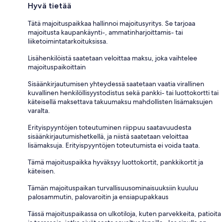
Hyvä tietää
Tätä majoituspaikkaa hallinnoi majoitusyritys. Se tarjoaa
majoitusta kaupankäynti-, ammatinharjoittamis- tai
liiketoimintatarkoituksissa.
Lisähenkilöistä saatetaan veloittaa maksu, joka vaihtelee
majoituspaikoittain
Sisäänkirjautumisen yhteydessä saatetaan vaatia virallinen
kuvallinen henkilöllisyystodistus sekä pankki- tai luottokortti tai
käteisellä maksettava takuumaksu mahdollisten lisämaksujen
varalta.
Erityispyyntöjen toteutuminen riippuu saatavuudesta
sisäänkirjautumishetkellä, ja niistä saatetaan veloittaa
lisämaksuja. Erityispyyntöjen toteutumista ei voida taata.
Tämä majoituspaikka hyväksyy luottokortit, pankkikortit ja
käteisen.
Tämän majoituspaikan turvallisuusominaisuuksiin kuuluu
palosammutin, palovaroitin ja ensiapupakkaus
Tässä majoituspaikassa on ulkotiloja, kuten parvekkeita, patioita