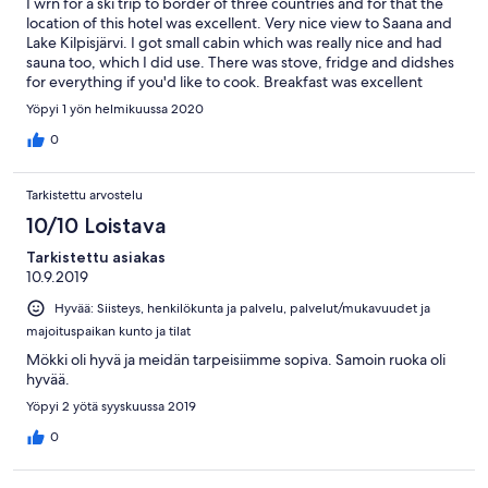
I wrn for a ski trip to border of three countries and for that the
location of this hotel was excellent. Very nice view to Saana and
Lake Kilpisjärvi. I got small cabin which was really nice and had
sauna too, which I did use. There was stove, fridge and didshes
for everything if you'd like to cook. Breakfast was excellent
servred by the hotel.
Yöpyi 1 yön helmikuussa 2020
0
Tarkistettu arvostelu
10/10 Loistava
Tarkistettu asiakas
10.9.2019
Hyvää: Siisteys, henkilökunta ja palvelu, palvelut/mukavuudet ja
majoituspaikan kunto ja tilat
Mökki oli hyvä ja meidän tarpeisiimme sopiva. Samoin ruoka oli
hyvää.
Yöpyi 2 yötä syyskuussa 2019
0