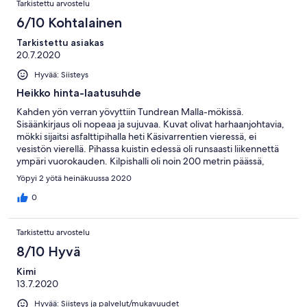
Tarkistettu arvostelu
6/10 Kohtalainen
Tarkistettu asiakas
20.7.2020
Hyvää: Siisteys
Heikko hinta-laatusuhde
Kahden yön verran yövyttiin Tundrean Malla-mökissä.
Sisäänkirjaus oli nopeaa ja sujuvaa. Kuvat olivat harhaanjohtavia,
mökki sijaitsi asfalttipihalla heti Käsivarrentien vieressä, ei
vesistön vierellä. Pihassa kuistin edessä oli runsaasti liikennettä
ympäri vuorokauden. Kilpishalli oli noin 200 metrin päässä,
palvelut siis erittäin hyvin saatavilla. Mökki oli erittäin kuuma
Yöpyi 2 yötä heinäkuussa 2020
tullessamme, yli 30 astetta, ja vaikka henkilökunta ystävällisesti
laski lämpötilaa heti tulomme jälkeen pyynnöstä, meni
0
vuorokausi ennen kuin mökki oli viilentynyt. Ainoastaan yhdessä
ikkunassa oli hyttysverkko, mökkiä ei saanut näin viilennettyä.
Tarkistettu arvostelu
Uuni ylikuumeni herkästi ja sammui kokonaan, käyttöohjetta
mökistä ei löytynyt. Ikkunoissa ei ollut kunnollisia verhoja, mökkiä
8/10 Hyvä
ei saanut pimennettyä keskikesän auringolta yöksi, tämän
Kimi
ajattelisimme olevan aika keskeistä Lapin kesässä.. Siisteystaso oli
13.7.2020
hyvä. Takkaa ei mökissä ollut. Uloskirjaus oli ongelmatonta. Mökki
oli kaikkiaan ok-tasoa emmekä Kilpisjärvellä enempää olisi
Hyvää: Siisteys ja palvelut/mukavuudet