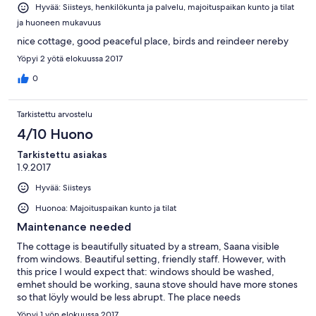
Hyvää: Siisteys, henkilökunta ja palvelu, majoituspaikan kunto ja tilat
ja huoneen mukavuus
nice cottage, good peaceful place, birds and reindeer nereby
Yöpyi 2 yötä elokuussa 2017
0
Tarkistettu arvostelu
4/10 Huono
Tarkistettu asiakas
1.9.2017
Hyvää: Siisteys
Huonoa: Majoituspaikan kunto ja tilat
Maintenance needed
The cottage is beautifully situated by a stream, Saana visible
from windows. Beautiful setting, friendly staff. However, with
this price I would expect that: windows should be washed,
emhet should be working, sauna stove should have more stones
so that löyly would be less abrupt. The place needs
maintenance.
Yöpyi 1 yön elokuussa 2017