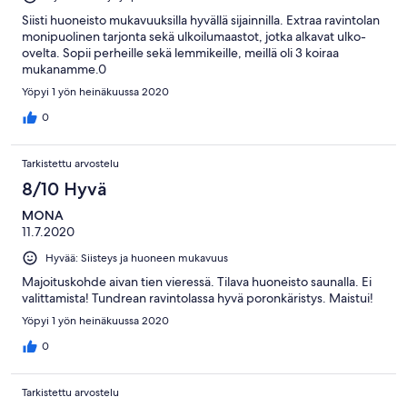
tarvinneet. Hinta-laatusuhde oli kuitenkin huono ja tästä syystä
majoitus oli hieman pettymys.
Siisti huoneisto mukavuuksilla hyvällä sijainnilla. Extraa ravintolan
monipuolinen tarjonta sekä ulkoilumaastot, jotka alkavat ulko-
ovelta. Sopii perheille sekä lemmikeille, meillä oli 3 koiraa
mukanamme.0
Yöpyi 1 yön heinäkuussa 2020
0
Tarkistettu arvostelu
8/10 Hyvä
MONA
11.7.2020
Hyvää: Siisteys ja huoneen mukavuus
Majoituskohde aivan tien vieressä. Tilava huoneisto saunalla. Ei
valittamista! Tundrean ravintolassa hyvä poronkäristys. Maistui!
Yöpyi 1 yön heinäkuussa 2020
0
Tarkistettu arvostelu