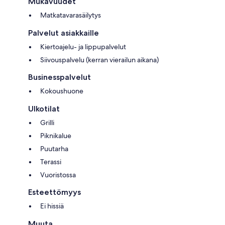
Mukavuudet
Matkatavarasäilytys
Palvelut asiakkaille
Kiertoajelu- ja lippupalvelut
Siivouspalvelu (kerran vierailun aikana)
Businesspalvelut
Kokoushuone
Ulkotilat
Grilli
Piknikalue
Puutarha
Terassi
Vuoristossa
Esteettömyys
Ei hissiä
Muuta