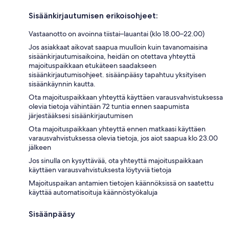
Sisäänkirjautumisen erikoisohjeet:
Vastaanotto on avoinna tiistai–lauantai (klo 18.00–22.00)
Jos asiakkaat aikovat saapua muulloin kuin tavanomaisina
sisäänkirjautumisaikoina, heidän on otettava yhteyttä
majoituspaikkaan etukäteen saadakseen
sisäänkirjautumisohjeet. sisäänpääsy tapahtuu yksityisen
sisäänkäynnin kautta.
Ota majoituspaikkaan yhteyttä käyttäen varausvahvistuksessa
olevia tietoja vähintään 72 tuntia ennen saapumista
järjestääksesi sisäänkirjautumisen
Ota majoituspaikkaan yhteyttä ennen matkaasi käyttäen
varausvahvistuksessa olevia tietoja, jos aiot saapua klo 23.00
jälkeen
Jos sinulla on kysyttävää, ota yhteyttä majoituspaikkaan
käyttäen varausvahvistuksesta löytyviä tietoja
Majoituspaikan antamien tietojen käännöksissä on saatettu
käyttää automatisoituja käännöstyökaluja
Sisäänpääsy