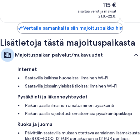
Erittäin
Hinta
115 €
Hyvä,
hyvä,
on
306
sisältää verot ja maksut
154
115 €
21.8.–22.8.
arvostelua
arvostel
Vertaile samankaltaisiin majoituspaikkoihin
Lisätietoja tästä majoituspaikasta
Majoituspaikan palvelut/mukavuudet
Internet
Saatavilla kaikissa huoneissa: ilmainen Wi-Fi
Saatavilla joissain yleisissä tiloissa: ilmainen Wi-Fi
Pysäköinti ja liikenneyhteydet
Paikan päällä ilmainen omatoiminen pysäköinti
Paikan päällä rajoitetusti omatoimisia pysäköintipaikkoja
Ruoka ja juoma
Päivittäin saatavilla mukaan otettava aamiainen lisämaksusta
klo 8.00–10.00; 12 EUR per aikuinen ja 12 EUR per lapsi