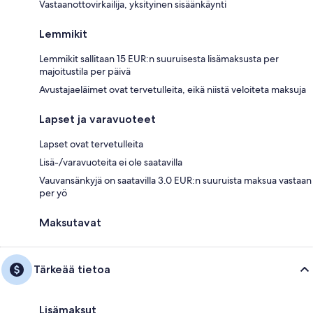
Vastaanottovirkailija, yksityinen sisäänkäynti
Lemmikit
Lemmikit sallitaan 15 EUR:n suuruisesta lisämaksusta per
majoitustila per päivä
Avustajaeläimet ovat tervetulleita, eikä niistä veloiteta maksuja
Lapset ja varavuoteet
Lapset ovat tervetulleita
Lisä-/varavuoteita ei ole saatavilla
Vauvansänkyjä on saatavilla 3.0 EUR:n suuruista maksua vastaan
per yö
Maksutavat
Tärkeää tietoa
Lisämaksut