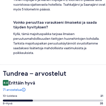
vuoristossa sijaitsevasta hotellista. Tsahkaljärvi ja Saanajärvi ovat
myös 5 kilometrin päässä.
Voinko peruuttaa varaukseni ilmaiseksi ja saada
täyden hyvityksen?
Kyllä, tämä majoituspaikka tarjoaa ilmaisen
peruutusmahdollisuuden tiettyjen huonehintojen kohdalla.
Tarkista majoituspaikan peruutuskäytännöt sivustoltamme
saadaksesi lisätietoja mahdollisista vaatimuksista ja
poikkeuksista.
Arvostelut
Tundrea – arvostelut
Erittäin hyvä
8,0
71 arvostelua
Arvosana
10–Loistava
21
10
Arvosana
8–Hyvä
35