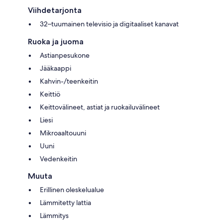
Viihdetarjonta
32–tuumainen televisio ja digitaaliset kanavat
Ruoka ja juoma
Astianpesukone
Jääkaappi
Kahvin-/teenkeitin
Keittiö
Keittovälineet, astiat ja ruokailuvälineet
Liesi
Mikroaaltouuni
Uuni
Vedenkeitin
Muuta
Erillinen oleskelualue
Lämmitetty lattia
Lämmitys