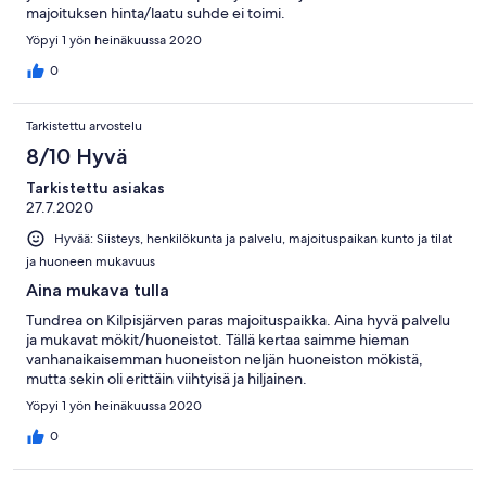
majoituksen hinta/laatu suhde ei toimi.
Yöpyi 1 yön heinäkuussa 2020
0
Tarkistettu arvostelu
8/10 Hyvä
Tarkistettu asiakas
27.7.2020
Hyvää: Siisteys, henkilökunta ja palvelu, majoituspaikan kunto ja tilat
ja huoneen mukavuus
Aina mukava tulla
Tundrea on Kilpisjärven paras majoituspaikka. Aina hyvä palvelu
ja mukavat mökit/huoneistot. Tällä kertaa saimme hieman
vanhanaikaisemman huoneiston neljän huoneiston mökistä,
mutta sekin oli erittäin viihtyisä ja hiljainen.
Yöpyi 1 yön heinäkuussa 2020
0