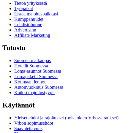
Tietoa yrityksestä
Työpaikat
Listaa majoituspaikkasi
Kumppanuudet
Lehdistöhuone
Advertising
Affiliate Marketing
Tutustu
Suomen matkaopas
Hotellit Suomessa
Loma-asunnot Suomessa
Lomapaketit Suomessa
Kotimaan lennot
Autonvuokraus Suomessa
Kaikki majoitustyypit
Käytännöt
Yleiset ehdot ja rajoitukset (pois lukien Vrbo-varaukset)
Vrbon sopimusehdot
Saavutettavuus