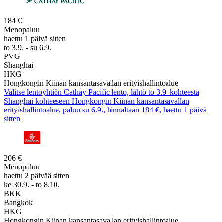
184 €
Menopaluu
haettu 1 päivä sitten
to 3.9. - su 6.9.
PVG
Shanghai
HKG
Hongkongin Kiinan kansantasavallan erityishallintoalue
Valitse lentoyhtiön Cathay Pacific lento, lähtö to 3.9. kohteesta
Shanghai kohteeseen Hongkongin Kiinan kansantasavallan
erityishallintoalue, paluu su 6.9., hinnaltaan 184 €, haettu 1 päivä
sitten
206 €
Menopaluu
haettu 2 päivää sitten
ke 30.9. - to 8.10.
BKK
Bangkok
HKG
Hongkongin Kiinan kansantasavallan erityishallintoalue