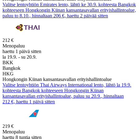
Valitse lentoyhtiön Emirates lento, lähtö ke 30.9. kohteesta Bangkok
kohteeseen Hongkongin Kiinan kansantasavallan erityishallintoalue,
paluu to 8.10., hinnaltaan 206 €, haettu 2 päivää sitten
212 €
Menopaluu
haettu 1 päivä sitten
la 19.9. - su 20.9.
BKK
Bangkok
HKG
Hongkongin Kiinan kansantasavallan erityishallintoalue
Valitse lentoyhtiön Thai Airways International lento, lähtö la 19.9.
kohteesta Bangkok kohteeseen Hongkongin Kiinan
kansantasavallan erityishallintoalue, paluu su 20.9., hinnaltaan
212 €, haettu 1 päivä sitten
219 €
Menopaluu
haettu 8 tuntia sitten