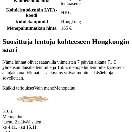
Kohdelentokenttä
lentoasema
Kohdelentokentän IATA-
HKG
koodi
Kohdekaupunki
Hongkong
Menopaluumatkan hinta
165 €
Suosittuja lentoja kohteeseen Hongkongin
saari
Nämä hinnat olivat saatavilla viimeisten 7 päivän aikana 71 €
yhdensuuntaisille lennoille ja 166 € menopaluulennoille kyseisenä
ajanjaksona. Hinnat ja saatavuus voivat muuttua. Lisäehtoja
sovelletaan.
Kaikki tarjoukset
Vain meno
Menopaluu
516 €
Menopaluu
haettu 2 päivää sitten
ke 4.11. - su 15.11.