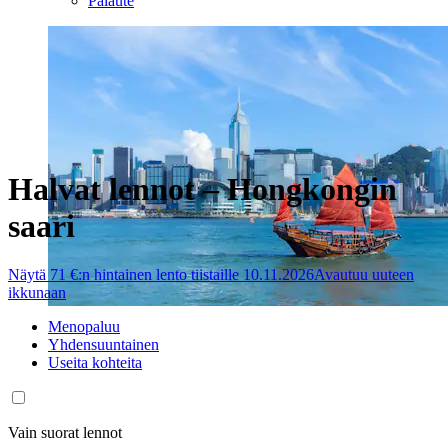
Palaute
Halvat lennot – Hongkongin
saari
Näytä 71 €:n hintainen lento tiistaille 10.11.2026
Avautuu uuteen
ikkunaan
Menopaluu
Yhdensuuntainen
Useita kohteita
Vain suorat lennot