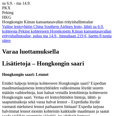
su 6.9. - ma 14.9.
PKX
Peking
HKG
Hongkongin Kiinan kansantasavallan erityishallintoalue
Valitse lentoyhtiön China Southern Airlines lento, lähtö su 6.9.
kohteesta Peking kohteeseen Hongkongin Kiinan kansantasavallan
erityishallintoalue, paluu ma 14.9., hinnaltaan 219 €, haettu 8 tuntia
sitten
Varaa luottamuksella
Lisätietoja – Hongkongin saari
Hongkongin saari: Lennot
Etsitkö halpoja lentoja kohteeseen Hongkongin saari? Expedian
maailmanlaajuisesta lentoyhtiöiden valikoimasta löydät suuren
määrän vaihtoehtoja, kun haluat vertailla lentohintoja kohteeseen
Hongkongin saari. Vertaa eri lentoyhtiöiden hintoja, lähtö- ja
saapumisaikoja sekä varaa halvat lennot – Expedialta löydät
varmasti mieluisesi lennot parhaaseen hintaan! Expedia tarjoaa
halvimmat lennot moniin kohteisiin kaikkialle maailmaan ja saatat
saada vieläkin enemmän säästöjä, jos yhdistät lentoosi