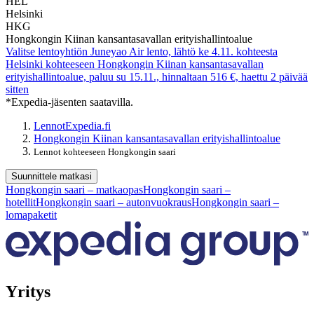
HEL
Helsinki
HKG
Hongkongin Kiinan kansantasavallan erityishallintoalue
Valitse lentoyhtiön Juneyao Air lento, lähtö ke 4.11. kohteesta
Helsinki kohteeseen Hongkongin Kiinan kansantasavallan
erityishallintoalue, paluu su 15.11., hinnaltaan 516 €, haettu 2 päivää
sitten
*Expedia-jäsenten saatavilla.
Lennot
Expedia.fi
Hongkongin Kiinan kansantasavallan erityishallintoalue
Lennot kohteeseen Hongkongin saari
Suunnittele matkasi
Hongkongin saari – matkaopas
Hongkongin saari –
hotellit
Hongkongin saari – autonvuokraus
Hongkongin saari –
lomapaketit
Yritys