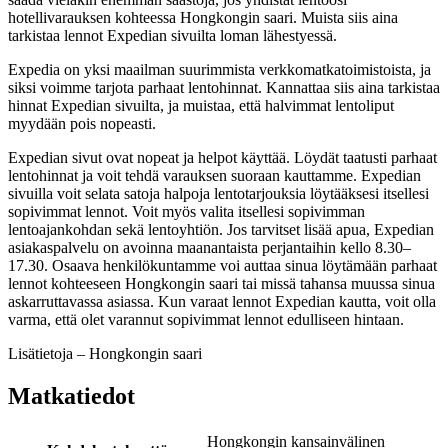
hotellivarauksen kohteessa Hongkongin saari. Muista siis aina
tarkistaa lennot Expedian sivuilta loman lähestyessä.
Expedia on yksi maailman suurimmista verkkomatkatoimistoista, ja
siksi voimme tarjota parhaat lentohinnat. Kannattaa siis aina tarkistaa
hinnat Expedian sivuilta, ja muistaa, että halvimmat lentoliput
myydään pois nopeasti.
Expedian sivut ovat nopeat ja helpot käyttää. Löydät taatusti parhaat
lentohinnat ja voit tehdä varauksen suoraan kauttamme. Expedian
sivuilla voit selata satoja halpoja lentotarjouksia löytääksesi itsellesi
sopivimmat lennot. Voit myös valita itsellesi sopivimman
lentoajankohdan sekä lentoyhtiön. Jos tarvitset lisää apua, Expedian
asiakaspalvelu on avoinna maanantaista perjantaihin kello 8.30–
17.30. Osaava henkilökuntamme voi auttaa sinua löytämään parhaat
lennot kohteeseen Hongkongin saari tai missä tahansa muussa sinua
askarruttavassa asiassa. Kun varaat lennot Expedian kautta, voit olla
varma, että olet varannut sopivimmat lennot edulliseen hintaan.
Lisätietoja – Hongkongin saari
Matkatiedot
Hongkongin kansainvälinen