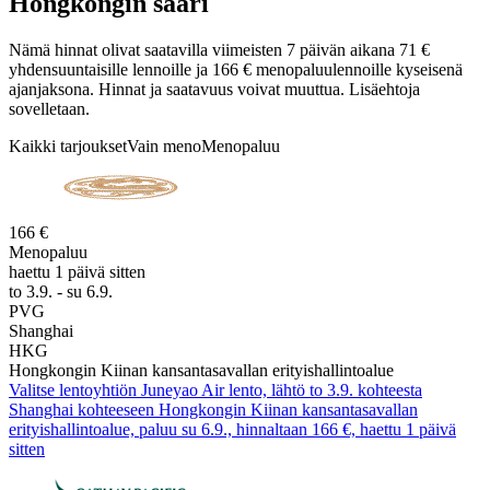
Hongkongin saari
Nämä hinnat olivat saatavilla viimeisten 7 päivän aikana 71 €
yhdensuuntaisille lennoille ja 166 € menopaluulennoille kyseisenä
ajanjaksona. Hinnat ja saatavuus voivat muuttua. Lisäehtoja
sovelletaan.
Kaikki tarjoukset
Vain meno
Menopaluu
166 €
Menopaluu
haettu 1 päivä sitten
to 3.9. - su 6.9.
PVG
Shanghai
HKG
Hongkongin Kiinan kansantasavallan erityishallintoalue
Valitse lentoyhtiön Juneyao Air lento, lähtö to 3.9. kohteesta
Shanghai kohteeseen Hongkongin Kiinan kansantasavallan
erityishallintoalue, paluu su 6.9., hinnaltaan 166 €, haettu 1 päivä
sitten