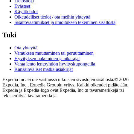
Tietosuoja
Evästeet
Käyttöehdot
Oikeudelliset tiedot / ota meihin yhteyttä
Sisältövaatimukset ja ilmoituksen tekeminen sisällöstä
Tuki
Ota yhteyttä
Varauksen muuttaminen tai peruuttaminen
Hyvityksen hakeminen ja aikarajat
Varaa lento lentoyhtiön hyvityskupongeilla
Kansainväliset matka-asiakirjat
Expedia Inc. ei ole vastuussa ulkoisten sivustojen sisällöstä.
© 2026
Expedia, Inc., Expedia Groupin yritys. Kaikki oikeudet pidätetään.
Expedia ja Expedia-logo ovat Expedia, Inc.:n tavaramerkkejä tai
rekisteröityjä tavaramerkkejä.