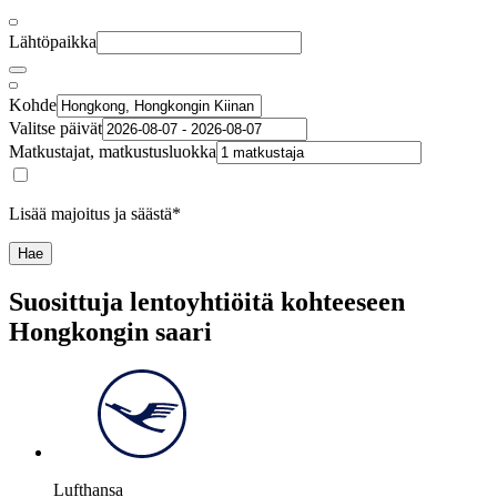
Lähtöpaikka
Kohde
Valitse päivät
Matkustajat, matkustusluokka
Lisää majoitus ja säästä*
Hae
Suosittuja lentoyhtiöitä kohteeseen
Hongkongin saari
Lufthansa