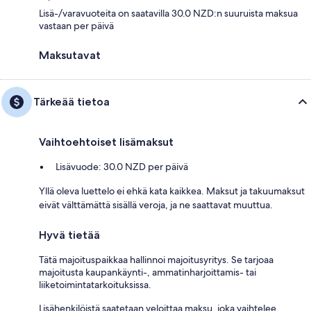
Lisä-/varavuoteita on saatavilla 30.0 NZD:n suuruista maksua
vastaan per päivä
Maksutavat
Tärkeää tietoa
Vaihtoehtoiset lisämaksut
Lisävuode: 30.0 NZD per päivä
Yllä oleva luettelo ei ehkä kata kaikkea. Maksut ja takuumaksut
eivät välttämättä sisällä veroja, ja ne saattavat muuttua.
Hyvä tietää
Tätä majoituspaikkaa hallinnoi majoitusyritys. Se tarjoaa
majoitusta kaupankäynti-, ammatinharjoittamis- tai
liiketoimintatarkoituksissa.
Lisähenkilöistä saatetaan veloittaa maksu, joka vaihtelee