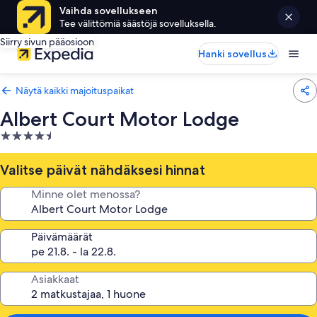
Vaihda sovellukseen
Tee välittömiä säästöjä sovelluksella.
Siirry sivun pääosioon
Hanki sovellus
Näytä kaikki majoituspaikat
Albert Court Motor Lodge
4.5
tähden
majoituspaikka
Valitse päivät nähdäksesi hinnat
Minne olet menossa?
Päivämäärät
Asiakkaat