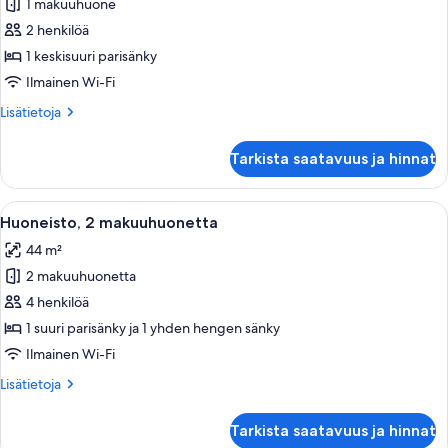
1 makuuhuone
Huoneisto,
1
2 henkilöä
makuuhuone
1 keskisuuri parisänky
kuvat
Ilmainen Wi-Fi
Lisätietoja
Lisätietoja
huoneesta
Huoneisto,
Tarkista saatavuus ja hinnat
1
makuuhuone
Avaa
Siististi pedattu sänky, jossa on valko
6
Huoneisto, 2 makuuhuonetta
kaikki
44 m²
huonetyypin
2 makuuhuonetta
Huoneisto,
2
4 henkilöä
makuuhuonetta
1 suuri parisänky ja 1 yhden hengen sänky
kuvat
Ilmainen Wi-Fi
Lisätietoja
Lisätietoja
huoneesta
Huoneisto,
Tarkista saatavuus ja hinnat
2