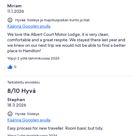
Miriam
11.1.2026
Hyvää: Siisteys ja majoituspaikan kunto ja tilat
Käännä Googlen avulla
We love the Albert Court Motor Lodge, it is very clean,
comfortable and a great respite. We stayed there last year and
we knew on our next trip we would not be able to find a better
place in Hamilton!
Yöpyi 2 yötä tammikuussa 2026
0
Tarkistettu arvostelu
8/10 Hyvä
Stephen
18.3.2026
Hyvää: Siisteys
Käännä Googlen avulla
Easy process for new traveller. Room basic but tidy.
Yöpyi 1 yön maaliskuussa 2026