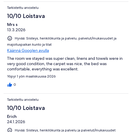
Tarkistettu arvostelu
10/10 Loistava
Mrs s
13.3.2026
Hyvää: Siisteys, henkilökunta ja palvelu, palvelut/mukavuudet ja
majoituspaikan kunto ja tilat
Käännä Googlen avulla
The room we stayed was super clean, linens and towels were in
very good condition, the carpet was nice, the bed was
comfortable, everything was excellent.
Yöpyi 1 yön maaliskuussa 2026
0
Tarkistettu arvostelu
10/10 Loistava
Erich
24.1.2026
Hyvää: Siisteys, henkilökunta ja palvelu ja palvelut/mukavuudet