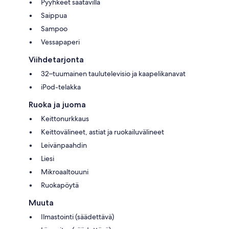
Pyyhkeet saatavilla
Saippua
Sampoo
Vessapaperi
Viihdetarjonta
32–tuumainen taulutelevisio ja kaapelikanavat
iPod-telakka
Ruoka ja juoma
Keittonurkkaus
Keittovälineet, astiat ja ruokailuvälineet
Leivänpaahdin
Liesi
Mikroaaltouuni
Ruokapöytä
Muuta
Ilmastointi (säädettävä)