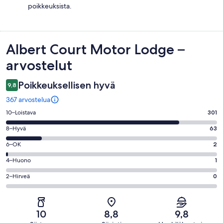
poikkeuksista.
Arvostelut
Albert Court Motor Lodge –
arvostelut
Poikkeuksellisen hyvä
9,8
367 arvostelua
Arvosana
10–Loistava
301
10
Arvosana
8–Hyvä
63
-
8
Loistava.
Arvosana
6–OK
2
-
301
6
Hyvä.
Arvosana
4–Huono
1
kautta
-
63
4
367
OK.
Arvosana
2–Hirveä
0
kautta
-
arvostelua
2
2
367
Huono.
kautta
-
arvostelua
1
367
Hirveä.
kautta
10
8,8
9,8
arvostelua
0