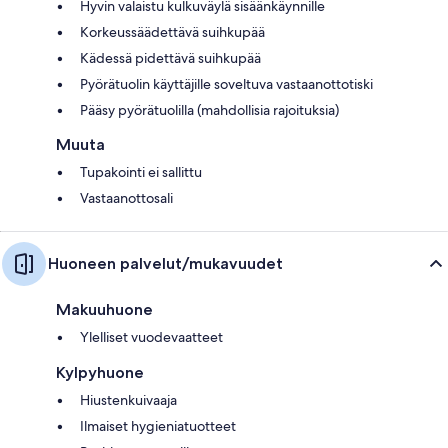
Hyvin valaistu kulkuväylä sisäänkäynnille
Korkeussäädettävä suihkupää
Kädessä pidettävä suihkupää
Pyörätuolin käyttäjille soveltuva vastaanottotiski
Pääsy pyörätuolilla (mahdollisia rajoituksia)
Muuta
Tupakointi ei sallittu
Vastaanottosali
Huoneen palvelut/mukavuudet
Makuuhuone
Ylelliset vuodevaatteet
Kylpyhuone
Hiustenkuivaaja
Ilmaiset hygieniatuotteet