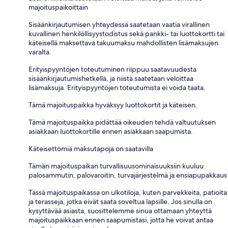
majoituspaikoittain
Sisäänkirjautumisen yhteydessä saatetaan vaatia virallinen
kuvallinen henkilöllisyystodistus sekä pankki- tai luottokortti tai
käteisellä maksettava takuumaksu mahdollisten lisämaksujen
varalta.
Erityispyyntöjen toteutuminen riippuu saatavuudesta
sisäänkirjautumishetkellä, ja niistä saatetaan veloittaa
lisämaksuja. Erityispyyntöjen toteutumista ei voida taata.
Tämä majoituspaikka hyväksyy luottokortit ja käteisen.
Tämä majoituspaikka pidättää oikeuden tehdä valtuutuksen
asiakkaan luottokortille ennen asiakkaan saapumista.
Käteisettömiä maksutapoja on saatavilla
Tämän majoituspaikan turvallisuusominaisuuksiin kuuluu
palosammutin, palovaroitin, turvajärjestelmä ja ensiapupakkaus
Tässä majoituspaikassa on ulkotiloja, kuten parvekkeita, patioita
ja terasseja, jotka eivät saata soveltua lapsille. Jos sinulla on
kysyttävää asiasta, suosittelemme sinua ottamaan yhteyttä
majoituspaikkaan ennen saapumistasi, jotta he voivat antaa