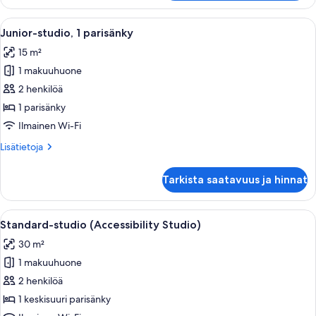
makuuhuonetta
Avaa
Hotellihuoneessa on sänky, kaksi yöpöy
5
Junior-studio, 1 parisänky
kaikki
15 m²
huonetyypin
1 makuuhuone
Junior-
studio,
2 henkilöä
1
1 parisänky
parisänky
Ilmainen Wi-Fi
kuvat
Lisätietoja
Lisätietoja
huoneesta
Junior-
Tarkista saatavuus ja hinnat
studio,
1
parisänky
Avaa
Hotellihuone, jossa on sänky, tuoli, se
3
Standard-studio (Accessibility Studio)
kaikki
30 m²
huonetyypin
1 makuuhuone
Standard-
studio
2 henkilöä
(Accessibility
1 keskisuuri parisänky
Studio)