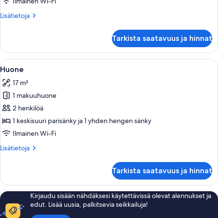
Ilmainen Wi-Fi
kuvat
Lisätietoja
Lisätietoja
huoneesta
Standard-
Tarkista saatavuus ja hinnat
studio
(Accessibility
Studio)
Avaa
Hotellihuone, jossa on sänky, kaksi puna
1
Huone
kaikki
17 m²
huonetyypin
1 makuuhuone
Huone
kuvat
2 henkilöä
1 keskisuuri parisänky ja 1 yhden hengen sänky
Ilmainen Wi-Fi
Lisätietoja
Lisätietoja
huoneesta
Huone
Tarkista saatavuus ja hinnat
Kirjaudu sisään nähdäksesi käytettävissä olevat alennukset ja
edut. Lisää uusia, palkitsevia seikkailuja!