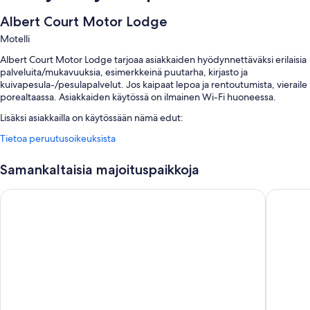
Albert Court Motor Lodge
Motelli
Albert Court Motor Lodge tarjoaa asiakkaiden hyödynnettäväksi erilaisia
palveluita/mukavuuksia, esimerkkeinä puutarha, kirjasto ja
kuivapesula-/pesulapalvelut. Jos kaipaat lepoa ja rentoutumista, vieraile
porealtaassa. Asiakkaiden käytössä on ilmainen Wi-Fi huoneessa.
Lisäksi asiakkailla on käytössään nämä edut:
Tietoa peruutusoikeuksista
Ilmainen omatoiminen pysäköinti
Ilmaiset alueelliset kuljetukset, savuttomat tilat ja matkatavarasäilytys
Samankaltaisia majoituspaikkoja
Juhlasali, concierge-palvelut ja grillejä
Asiakasarvosteluissa kehutaan vuolaasti avuliasta henkilökuntaa
Quantum Lodge Motor Inn
Ramada 
Huoneiden varustelu
Majoituspaikan Albert Court Motor Lodge kaikkien huoneiden
palveluihin ja mukavuuksiin kuuluvat muun muassa ylelliset
vuodevaatteet ja ilmastointi sekä ilmainen Wi-Fi ja työtuolit.
Muihin palveluihin/mukavuuksiin lukeutuvat:
Kylpyhuoneet, joista löytyy ilmaiset hygieniatuotteet ja