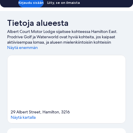
Kirjaudu sisään
Liity, se on ilmaista
Tietoja alueesta
Albert Court Motor Lodge sijaitsee kohteessa Hamilton East.
Prodrive Golf ja Waterworld ovat hyviä kohteita, jos kaipaat
aktiivisempaa lomaa, ja alueen mielenkiintoisiin kohteisiin
kuuluvat Rototuna Performing Arts Centre ja Taitua Arboretum.
Näytä enemmän
Haluatko osallistua johonkin tapahtumaan tai käydä matsissa
vierailusi aikana? Tarkista kohteiden Globox Arena ja Seddon
Park (puisto) tapahtumakalenteri.
Vieraile matkaoppaassamme
kohteeseen Hamilton
Hamilton: näytä lisää motelleja
29 Albert Street, Hamilton, 3216
Näytä kartalla