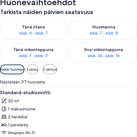
Huonevaihtoehdot
Tarkista näiden päivien saatavuus
Tarkista tämän illan saatavuus elok. 6 - elok. 7
Tarkista huomisen saatavuus el
Tänä iltana
Huomenna
elok. 6 - elok. 7
elok. 7 - elok. 8
Tarkista tämän viikonlopun saatavuus elok. 7 - elok. 9
Tarkista ensi viikonlopun saatav
Tänä viikonloppuna
Ensi viikonloppuna
elok. 7 - elok. 9
elok. 14 - elok. 16
Huoneille
Kaikki huoneet
1 sänky
2 sänkyä
saatavilla
olevia
Näytetään 7/7 huonetta
suodattimia
Avaa
Hotellihuone, jossa on sänky, kaksi pun
8
Standard-studiosviitti
kaikki
30 m²
huonetyypin
1 makuuhuone
Standard-
studiosviitti
2 henkilöä
kuvat
1 parisänky
Ilmainen Wi-Fi