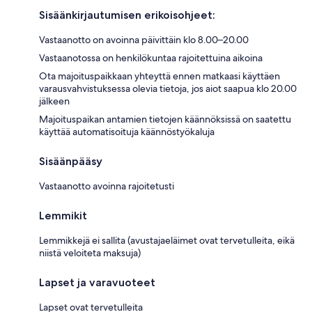
Sisäänkirjautumisen erikoisohjeet:
Vastaanotto on avoinna päivittäin klo 8.00–20.00
Vastaanotossa on henkilökuntaa rajoitettuina aikoina
Ota majoituspaikkaan yhteyttä ennen matkaasi käyttäen
varausvahvistuksessa olevia tietoja, jos aiot saapua klo 20.00
jälkeen
Majoituspaikan antamien tietojen käännöksissä on saatettu
käyttää automatisoituja käännöstyökaluja
Sisäänpääsy
Vastaanotto avoinna rajoitetusti
Lemmikit
Lemmikkejä ei sallita (avustajaeläimet ovat tervetulleita, eikä
niistä veloiteta maksuja)
Lapset ja varavuoteet
Lapset ovat tervetulleita