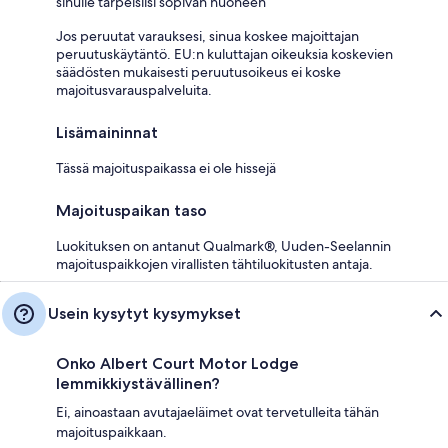
sinulle tarpeisiisi sopivan huoneen
Jos peruutat varauksesi, sinua koskee majoittajan
peruutuskäytäntö. EU:n kuluttajan oikeuksia koskevien
säädösten mukaisesti peruutusoikeus ei koske
majoitusvarauspalveluita.
Lisämaininnat
Tässä majoituspaikassa ei ole hissejä
Majoituspaikan taso
Luokituksen on antanut Qualmark®, Uuden-Seelannin
majoituspaikkojen virallisten tähtiluokitusten antaja.
Usein kysytyt kysymykset
Onko Albert Court Motor Lodge
lemmikkiystävällinen?
Ei, ainoastaan avutajaeläimet ovat tervetulleita tähän
majoituspaikkaan.