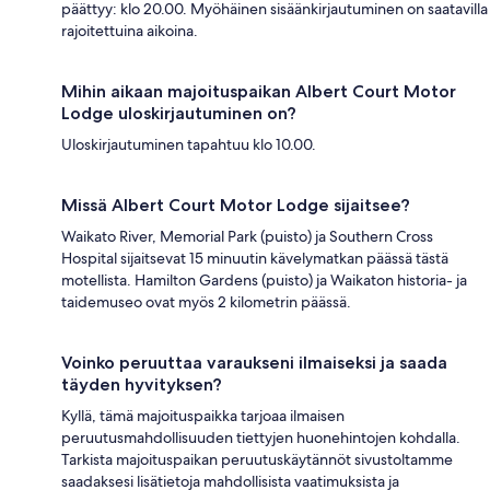
päättyy: klo 20.00. Myöhäinen sisäänkirjautuminen on saatavilla
rajoitettuina aikoina.
Mihin aikaan majoituspaikan Albert Court Motor
Lodge uloskirjautuminen on?
Uloskirjautuminen tapahtuu klo 10.00.
Missä Albert Court Motor Lodge sijaitsee?
Waikato River, Memorial Park (puisto) ja Southern Cross
Hospital sijaitsevat 15 minuutin kävelymatkan päässä tästä
motellista. Hamilton Gardens (puisto) ja Waikaton historia- ja
taidemuseo ovat myös 2 kilometrin päässä.
Voinko peruuttaa varaukseni ilmaiseksi ja saada
täyden hyvityksen?
Kyllä, tämä majoituspaikka tarjoaa ilmaisen
peruutusmahdollisuuden tiettyjen huonehintojen kohdalla.
Tarkista majoituspaikan peruutuskäytännöt sivustoltamme
saadaksesi lisätietoja mahdollisista vaatimuksista ja