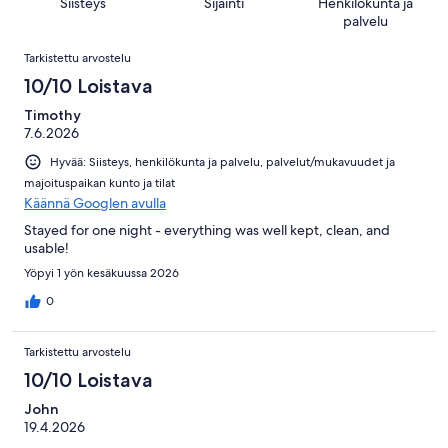
367
Siisteys
Sijainti
Henkilökunta ja
kautta
arvostelua
palvelu
367
Arvostelut
arvostelua
Tarkistettu arvostelu
10/10 Loistava
Timothy
7.6.2026
Hyvää: Siisteys, henkilökunta ja palvelu, palvelut/mukavuudet ja
majoituspaikan kunto ja tilat
Käännä Googlen avulla
Stayed for one night - everything was well kept, clean, and
usable!
Yöpyi 1 yön kesäkuussa 2026
0
Tarkistettu arvostelu
10/10 Loistava
John
19.4.2026