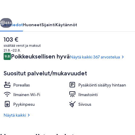
llinen
Seuraava
45+
Yleistiedot
Huoneet
Sijainti
Käytännöt
Nykyinen
103 €
hinta
sisältää verot ja maksut
on
21.8.–22.8.
103 €
Arvostelut
Poikkeuksellisen hyvä
9,8
Näytä kaikki 367 arvostelua
9,8 kautta 10.
Suositut palvelut/mukavuudet
Poreallas
Pysäköinti sisältyy hintaan
Ylelliset vuodevaatteet, työpöytä, sili
Ilmainen Wi-Fi
Ilmastointi
Pyykinpesu
Siivous
Näytä kaikki