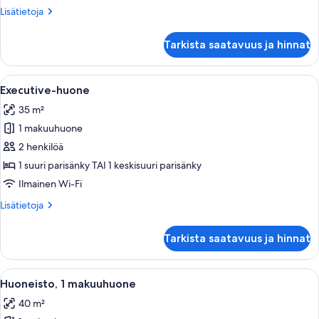
Lisätietoja
Lisätietoja
huoneesta
Standard-
Tarkista saatavuus ja hinnat
studiosviitti
Avaa
Siististi pedattu sänky, jossa on pun
10
Executive-huone
kaikki
35 m²
huonetyypin
1 makuuhuone
Executive-
huone
2 henkilöä
kuvat
1 suuri parisänky TAI 1 keskisuuri parisänky
Ilmainen Wi-Fi
Lisätietoja
Lisätietoja
huoneesta
Executive-
Tarkista saatavuus ja hinnat
huone
Avaa
Hotellihuone, jossa on sänky, yöpöytä, i
11
Huoneisto, 1 makuuhuone
kaikki
40 m²
huonetyypin