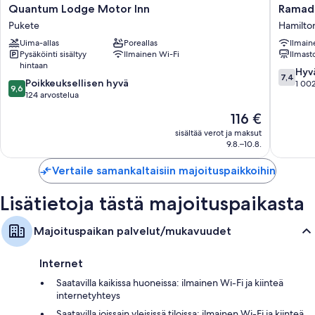
Quantum
Ramada
Quantum Lodge Motor Inn
Ramada
hiustenkuivaajat
Lodge
by
Pukete
Hamilton
32-tuumainen taulutelevisio, josta löytyy kaapelikanavat
Motor
Wyndh
Uima-allas
Poreallas
Ilmain
Inn
Hamilto
Keittonurkkaukset, mikroaaltouunit ja leivänpaahtimet
Pysäköinti sisältyy
Ilmainen Wi-Fi
Ilmasto
Pukete
City
hintaan
Center
7.4
Hyv
7,4
9.6
Poikkeuksellisen hyvä
Hamilto
kautta
1 002
9,6
kautta
124 arvostelua
Central
10,
10,
Hyvä,
Hinta
116 €
Poikkeuksellisen
1 002
on
hyvä,
sisältää verot ja maksut
arvostel
116 €
9.8.–10.8.
124
arvostelua
Vertaile samankaltaisiin majoituspaikkoihin
Lisätietoja tästä majoituspaikasta
Majoituspaikan palvelut/mukavuudet
Internet
Saatavilla kaikissa huoneissa: ilmainen Wi-Fi ja kiinteä
internetyhteys
Saatavilla joissain yleisissä tiloissa: ilmainen Wi-Fi ja kiinteä