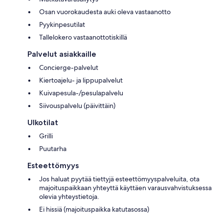
Osan vuorokaudesta auki oleva vastaanotto
Pyykinpesutilat
Tallelokero vastaanottotiskillä
Palvelut asiakkaille
Concierge-palvelut
Kiertoajelu- ja lippupalvelut
Kuivapesula-/pesulapalvelu
Siivouspalvelu (päivittäin)
Ulkotilat
Grilli
Puutarha
Esteettömyys
Jos haluat pyytää tiettyjä esteettömyyspalveluita, ota
majoituspaikkaan yhteyttä käyttäen varausvahvistuksessa
olevia yhteystietoja.
Ei hissiä (majoituspaikka katutasossa)