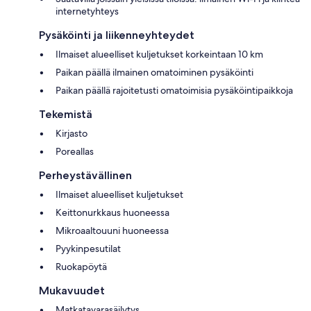
internetyhteys
Pysäköinti ja liikenneyhteydet
Ilmaiset alueelliset kuljetukset korkeintaan 10 km
Paikan päällä ilmainen omatoiminen pysäköinti
Paikan päällä rajoitetusti omatoimisia pysäköintipaikkoja
Tekemistä
Kirjasto
Poreallas
Perheystävällinen
Ilmaiset alueelliset kuljetukset
Keittonurkkaus huoneessa
Mikroaaltouuni huoneessa
Pyykinpesutilat
Ruokapöytä
Mukavuudet
Matkatavarasäilytys