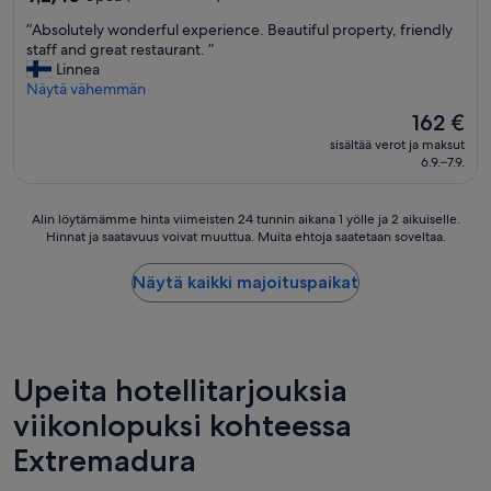
e
kautta
n
l
”
”Absolutely wonderful experience. Beautiful property, friendly
10,
e
l
A
staff and great restaurant. ”
Upea,
e
i
b
Linnea
(233
s
,
s
Näytä vähemmän
arvostelua)
e
h
o
e
Hinta
162 €
u
l
n
on
o
sisältää verot ja maksut
u
.
162 €
n
6.9.–7.9.
t
T
e
e
ä
e
l
m
Alin
Alin löytämämme hinta viimeisten 24 tunnin aikana 1 yölle ja 2 aikuiselle.
t
y
ä
Hinnat ja saatavuus voivat muuttua. Muita ehtoja saatetaan soveltaa.
löytämämme
k
w
o
hinta
u
o
l
viimeisten
i
Näytä kaikki majoituspaikat
n
i
24
t
d
j
tunnin
e
e
o
aikana
n
r
t
1
k
f
o
yölle
i
Upeita hotellitarjouksia
u
i
ja
n
l
n
2
viikonlopuksi kohteessa
r
e
e
aikuiselle.
e
x
n
Extremadura
Hinnat
m
p
k
ja
o
e
e