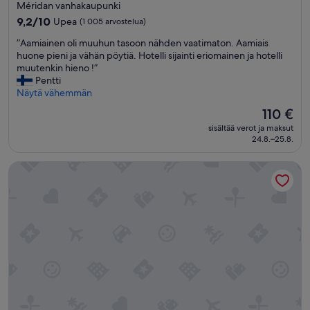
tähden
Méridan vanhakaupunki
n
majoituspaikka
t
9.2
9,2/10
Upea
(1 005 arvostelua)
h
kautta
”
”Aamiainen oli muuhun tasoon nähden vaatimaton. Aamiais
e
10,
A
huone pieni ja vähän pöytiä. Hotelli sijainti eriomainen ja hotelli
r
Upea,
a
muutenkin hieno !”
e
(1 005
m
Pentti
s
arvostelua)
i
Näytä vähemmän
t
a
a
Hinta
110 €
i
u
on
sisältää verot ja maksut
n
r
110 €
24.8.–25.8.
e
a
n
n
Hotel Turia Badajoz
o
t
l
w
i
a
m
s
u
g
u
r
h
e
u
a
n
t
t
t
a
o
s
o