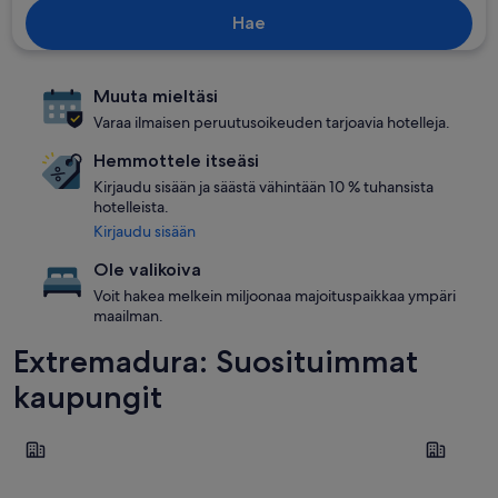
Hae
Muuta mieltäsi
Varaa ilmaisen peruutusoikeuden tarjoavia hotelleja.
Hemmottele itseäsi
Kirjaudu sisään ja säästä vähintään 10 % tuhansista
hotelleista.
Kirjaudu sisään
Ole valikoiva
Voit hakea melkein miljoonaa majoituspaikkaa ympäri
maailman.
Extremadura: Suosituimmat
kaupungit
Merida
Cáceres