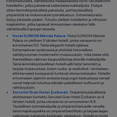
Extremadurasta, viehättävistä maalaistaloista hyvin varusteltuihin
e
o
hotelleihin, jotka palvelevat kaikenlaisia matkailijoita. Etsitpä
t
k
sitten lemmikkiystävällisiä palveluita, perheystävällistä
t
a
ympäristöä tai mukavuuksia työmatkailuun, Extremadurasta
ä
s
löytyy jokaiselle jotakin. Tutustu ylellisiin hotelleihin ja viihtyisiin
,
u
majataloihin, jotka lupaavat ikimuistoisen oleskelun tällä
e
u
viehättävällä Espanjan alueella.
t
n
t
Hotel ILUNION Mérida Palace:
Hotel ILUNION Mérida
n
ä
Palace on ylellinen 5 tähden hotelli, jonka vierasarvio on
a
o
erinomainen 9,0. Tämä elegantti hotelli sijaitsee
s
l
Extremaduran sydämessä ja yhdistää historiallisen
t
i
viehätysvoiman moderneihin mukavuuksiin, mikä tekee siitä
a
s
ihanteellisen valinnan kaupunkilomaa etsiville matkailijoille.
l
i
Tämä lemmikkiystävällinen hotelli sallii tietyt lemmikit ja
ä
j
tarjoaa mukavuuksia, kuten ruoka- ja vesikulhot, varmistaen,
p
o
että karvaiset kumppanisi tuntevat olonsa kotoisaksi. Hotellin
i
t
erinomaisen sijainnin ansiosta kaupungin keskustassa vieraat
.
a
voivat helposti tutustua elävään paikalliseen kulttuuriin ja
”
i
nähtävyyksiin.
n
Sercotel Gran Hotel Zurbarán:
Ympäristöystävällisistä
h
aloitteistaan tunnettu Sercotel Gran Hotel Zurbarán on 4
y
tähden hotelli, jonka vierasarvio on erinomainen 8,8.
v
Täydellinen työmatkailijoille ja ympäristötietoisille vieraille,
i
tämä majoituspaikka on ympäristösertifioitu ja tarjoaa laajan
t
valikoiman palveluita kestävään oleskeluun. Hotelli on myös