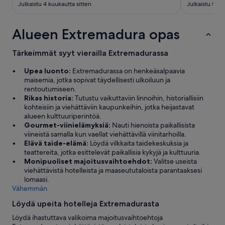
a
Julkaistu 4 kuukautta sitten
Julkaistu 5 ku
s
a
n
t
u
k
ä
r
e
Alueen Extremadura opas
,
a
r
k
n
t
a
t
Tärkeimmät syyt vierailla Extremadurassa
a
i
.
a
k
”
Upea luonto:
Extremadurassa on henkeäsalpaavia
,
k
maisemia, jotka sopivat täydellisesti ulkoiluun ja
e
i
rentoutumiseen.
i
ä
Rikas historia:
Tutustu vaikuttaviin linnoihin, historiallisiin
p
ä
kohteisiin ja viehättäviin kaupunkeihin, jotka heijastavat
i
n
alueen kulttuuriperintöä.
e
e
Gourmet-viinielämyksiä:
Nauti hienoista paikallisista
n
t
viineistä samalla kun vaellat viehättävillä viinitarhoilla.
i
k
Elävä taide-elämä:
Löydä vilkkaita taidekeskuksia ja
n
u
teattereita, jotka esittelevät paikallisia kykyjä ja kulttuuria.
t
u
Monipuoliset majoitusvaihtoehdot:
Valitse useista
ä
l
viehättävistä hotelleista ja maaseututaloista parantaaksesi
k
u
lomaasi.
ä
i
Vähemmän
ä
v
n
Löydä upeita hotelleja Extremadurasta
a
e
t
Löydä ihastuttava valikoima majoitusvaihtoehtoja
l
j