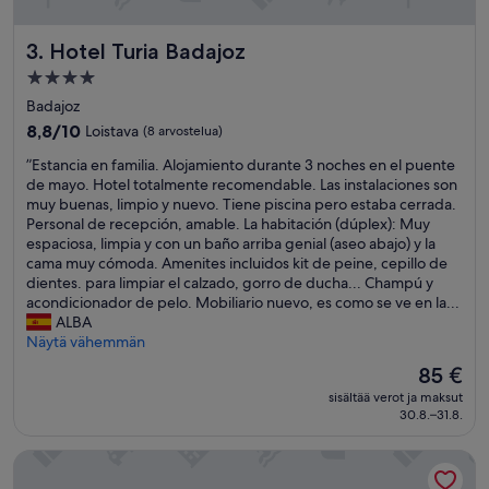
o
!
o
”
Hotel Turia Badajoz
3. Hotel Turia Badajoz
n
n
4.0
ä
tähden
Badajoz
h
majoituspaikka
d
8.8
8,8/10
Loistava
(8 arvostelua)
e
kautta
”
”Estancia en familia. Alojamiento durante 3 noches en el puente
n
10,
E
de mayo. Hotel totalmente recomendable. Las instalaciones son
v
Loistava,
s
muy buenas, limpio y nuevo. Tiene piscina pero estaba cerrada.
a
(8
t
Personal de recepción, amable. La habitación (dúplex): Muy
a
arvostelua)
a
espaciosa, limpia y con un baño arriba genial (aseo abajo) y la
t
n
cama muy cómoda. Amenites incluidos kit de peine, cepillo de
i
c
dientes. para limpiar el calzado, gorro de ducha... Champú y
m
i
acondicionador de pelo. Mobiliario nuevo, es como se ve en la...
a
a
ALBA
t
e
Näytä vähemmän
o
n
n
Hinta
85 €
f
.
on
sisältää verot ja maksut
a
A
85 €
30.8.–31.8.
m
a
i
m
Sercotel Gran Hotel Zurbarán
l
i
i
a