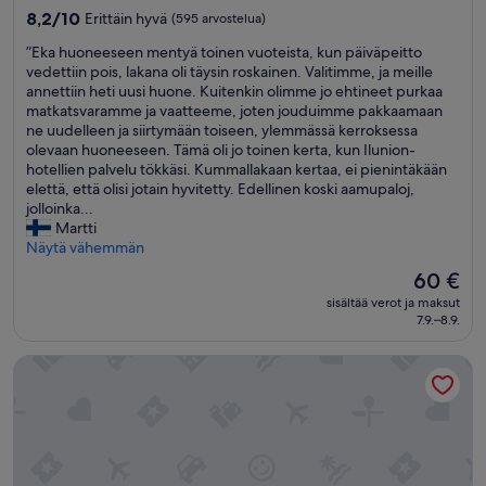
a
majoituspaikka
8.2
8,2/10
Erittäin hyvä
(595 arvostelua)
b
kautta
i
”
”Eka huoneeseen mentyä toinen vuoteista, kun päiväpeitto
10,
t
E
vedettiin pois, lakana oli täysin roskainen. Valitimme, ja meille
Erittäin
a
k
annettiin heti uusi huone. Kuitenkin olimme jo ehtineet purkaa
hyvä,
c
a
matkatsvaramme ja vaatteeme, joten jouduimme pakkaamaan
(595
i
h
ne uudelleen ja siirtymään toiseen, ylemmässä kerroksessa
arvostelua)
ó
u
olevaan huoneeseen. Tämä oli jo toinen kerta, kun Ilunion-
n
o
hotellien palvelu tökkäsi. Kummallakaan kertaa, ei pienintäkään
(
n
elettä, että olisi jotain hyvitetty. Edellinen koski aamupaloj,
d
e
jolloinka...
ú
e
Martti
p
s
Näytä vähemmän
l
e
Hinta
60 €
e
e
on
x
sisältää verot ja maksut
n
60 €
)
7.9.–8.9.
m
:
e
M
Hostal Alba Taruta
n
u
t
y
y
e
ä
s
t
p
o
a
i