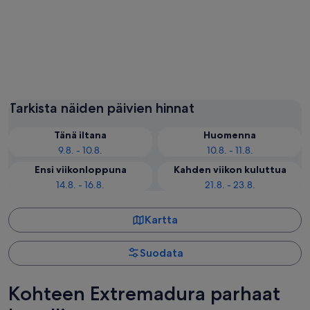
Merida
Cáceres
Tarkista näiden päivien hinnat
Tänä iltana
Huomenna
9.8. - 10.8.
10.8. - 11.8.
Ensi viikonloppuna
Kahden viikon kuluttua
14.8. - 16.8.
21.8. - 23.8.
Kartta
Suodata
Kohteen Extremadura parhaat