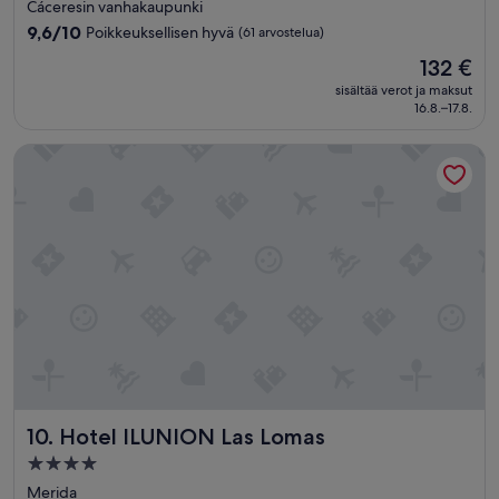
tähden
n
Cáceresin vanhakaupunki
a
majoituspaikka
9.6
9,6/10
Poikkeuksellisen hyvä
(61 arvostelua)
l
kautta
d
Hinta
132 €
10,
e
on
Poikkeuksellisen
sisältää verot ja maksut
r
132 €
16.8.–17.8.
hyvä,
e
(61
c
arvostelua)
Hotel ILUNION Las Lomas
e
p
c
i
ó
n
,
a
m
a
b
l
e
.
Hotel ILUNION Las Lomas
10. Hotel ILUNION Las Lomas
L
4.0
a
h
tähden
Merida