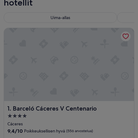
hotellit
Uima-allas
Barceló Cáceres V Centenario
Barceló Cáceres V Centenario
1. Barceló Cáceres V Centenario
4.0
tähden
Cáceres
majoituspaikka
9.4
9,4/10
Poikkeuksellisen hyvä
(556 arvostelua)
kautta