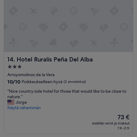
e
i
,
d
j
o
a
s
m
k
e
i
i
t
l
d
l
e
e
p
a
Hotel Ruralis Peña Del Alba
14. Hotel Ruralis Peña Del Alba
e
n
i
n
3.0
n
e
tähden
Arroyomolinos de la Vera
e
t
majoituspaikka
,
10.0
10/10
Poikkeuksellisen hyvä
(2 arvostelua)
t
c
kautta
i
”
”Nice country side hotel for those that would like to be close to
e
10,
i
N
nature.”
p
Poikkeuksellisen
n
i
Jorge
i
hyvä,
h
c
Näytä vähemmän
l
(2
e
e
l
arvostelua)
t
Hinta
73 €
c
o
i
on
sisältää verot ja maksut
o
d
u
73 €
1.9.–2.9.
u
e
u
n
d