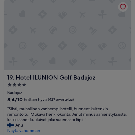
Hotel ILUNION Golf Badajoz
L
l
j
A
a
a
J
.
s
A
.
i
N
.
i
T
r
E
t
Y
y
M
m
U
ä
Y
ä
A
n
G
t
R
o
Hotel ILUNION Golf Badajoz
19. Hotel ILUNION Golf Badajoz
A
i
D
s
4.0
A
e
tähden
Badajoz
B
e
majoituspaikka
L
8.4
8,4/10
Erittäin hyvä
(427 arvostelua)
n
E
kautta
,
”
”Siisti, rauhallinen vanhempi hotelli, huoneet kuitenkin
”
10,
y
S
remontoitu. Mukava henkilökunta. Ainut miinus äänieristyksestä,
Erittäin
l
i
kaikki äänet kuuluivat joka suunnasta läpi. ”
hyvä,
e
i
Anu
(427
m
s
Näytä vähemmän
arvostelua)
m