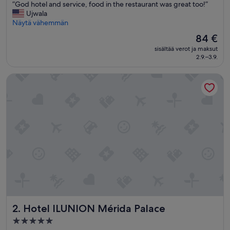
”
”God hotel and service, food in the restaurant was great too!”
10,
G
Ujwala
Poikkeuksellisen
o
Näytä vähemmän
hyvä,
d
(556
Hinta
84 €
h
arvostelua)
on
sisältää verot ja maksut
o
84 €
2.9.–3.9.
t
e
Hotel ILUNION Mérida Palace
l
a
n
d
s
e
r
v
i
c
e
,
f
o
Hotel ILUNION Mérida Palace
2. Hotel ILUNION Mérida Palace
o
d
5.0
i