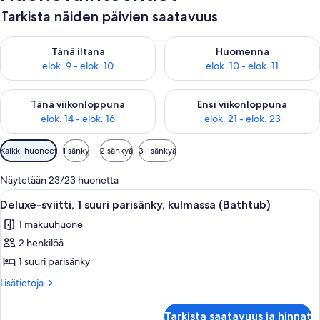
Tarkista näiden päivien saatavuus
Tarkista tämän illan saatavuus elok. 9 - elok. 10
Tarkista huomisen saatavuus elo
Tänä iltana
Huomenna
elok. 9 - elok. 10
elok. 10 - elok. 11
Tarkista tämän viikonlopun saatavuus elok. 14 - elok. 16
Tarkista ensi viikonlopun saata
Tänä viikonloppuna
Ensi viikonloppuna
elok. 14 - elok. 16
elok. 21 - elok. 23
Huoneille
Kaikki huoneet
1 sänky
2 sänkyä
3+ sänkyä
saatavilla
olevia
Näytetään 23/23 huonetta
suodattimia
Avaa
Hotellihuone, jossa on suuri sänky, työ
9
Deluxe-sviitti, 1 suuri parisänky, kulmassa (Bathtub)
kaikki
1 makuuhuone
huonetyypin
2 henkilöä
Deluxe-
sviitti,
1 suuri parisänky
1
Lisätietoja
Lisätietoja
suuri
huoneesta
Deluxe-
parisänky,
Tarkista saatavuus ja hinnat