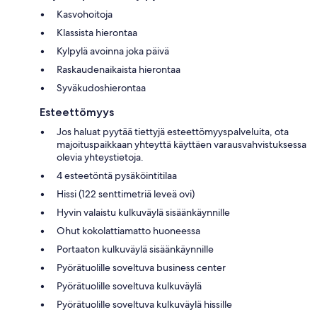
Kasvohoitoja
Klassista hierontaa
Kylpylä avoinna joka päivä
Raskaudenaikaista hierontaa
Syväkudoshierontaa
Esteettömyys
Jos haluat pyytää tiettyjä esteettömyyspalveluita, ota
majoituspaikkaan yhteyttä käyttäen varausvahvistuksessa
olevia yhteystietoja.
4 esteetöntä pysäköintitilaa
Hissi (122 senttimetriä leveä ovi)
Hyvin valaistu kulkuväylä sisäänkäynnille
Ohut kokolattiamatto huoneessa
Portaaton kulkuväylä sisäänkäynnille
Pyörätuolille soveltuva business center
Pyörätuolille soveltuva kulkuväylä
Pyörätuolille soveltuva kulkuväylä hissille