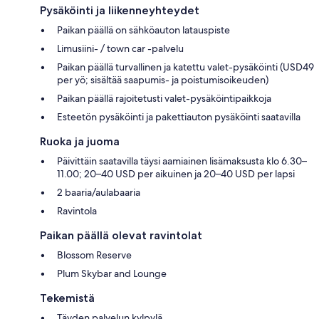
Pysäköinti ja liikenneyhteydet
Paikan päällä on sähköauton latauspiste
Limusiini- / town car -palvelu
Paikan päällä turvallinen ja katettu valet-pysäköinti (USD49
per yö; sisältää saapumis- ja poistumisoikeuden)
Paikan päällä rajoitetusti valet-pysäköintipaikkoja
Esteetön pysäköinti ja pakettiauton pysäköinti saatavilla
Ruoka ja juoma
Päivittäin saatavilla täysi aamiainen lisämaksusta klo 6.30–
11.00; 20–40 USD per aikuinen ja 20–40 USD per lapsi
2 baaria/aulabaaria
Ravintola
Paikan päällä olevat ravintolat
Blossom Reserve
Plum Skybar and Lounge
Tekemistä
Täyden palvelun kylpylä