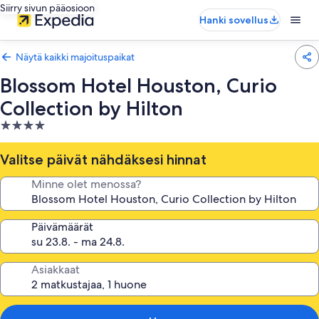
Siirry sivun pääosioon
Hanki sovellus
Näytä kaikki majoituspaikat
Blossom Hotel Houston, Curio
Collection by Hilton
4.0
tähden
majoituspaikka
Valitse päivät nähdäksesi hinnat
Minne olet menossa?
Päivämäärät
Asiakkaat