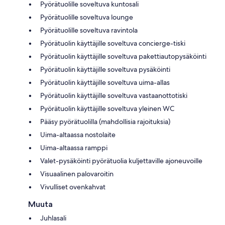
Pyörätuolille soveltuva kuntosali
Pyörätuolille soveltuva lounge
Pyörätuolille soveltuva ravintola
Pyörätuolin käyttäjille soveltuva concierge-tiski
Pyörätuolin käyttäjille soveltuva pakettiautopysäköinti
Pyörätuolin käyttäjille soveltuva pysäköinti
Pyörätuolin käyttäjille soveltuva uima-allas
Pyörätuolin käyttäjille soveltuva vastaanottotiski
Pyörätuolin käyttäjille soveltuva yleinen WC
Pääsy pyörätuolilla (mahdollisia rajoituksia)
Uima-altaassa nostolaite
Uima-altaassa ramppi
Valet-pysäköinti pyörätuolia kuljettaville ajoneuvoille
Visuaalinen palovaroitin
Vivulliset ovenkahvat
Muuta
Juhlasali