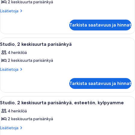
2 keskisuurta parisänkyä
Deluxe-
sviitti,
Lisätietoja
Lisätietoja
huoneesta
1
Deluxe-
makuuhuone
Tarkista saatavuus ja hinnat
sviitti,
kuvat
1
makuuhuone
Avaa
Hotellihuone, jossa on kaksi sänkyä, t
14
Studio, 2 keskisuurta parisänkyä
kaikki
4 henkilöä
huonetyypin
2 keskisuurta parisänkyä
Studio,
2
Lisätietoja
Lisätietoja
huoneesta
keskisuurta
Studio,
parisänkyä
Tarkista saatavuus ja hinnat
2
kuvat
keskisuurta
parisänkyä
Avaa
Hotellihuone, jossa on kaksi sänkyä, t
15
Studio, 2 keskisuurta parisänkyä, esteetön, kylpyamme
kaikki
4 henkilöä
huonetyypin
2 keskisuurta parisänkyä
Studio,
2
Lisätietoja
Lisätietoja
huoneesta
keskisuurta