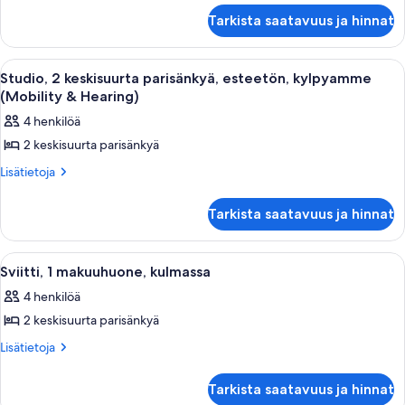
Studio,
parisänkyä,
Tarkista saatavuus ja hinnat
2
esteetön,
keskisuurta
kylpyamme
parisänkyä,
Avaa
Hotellihuone, jossa on kaksi sänkyä, ty
12
esteetön,
kuvat
Studio, 2 keskisuurta parisänkyä, esteetön, kylpyamme
kaikki
kylpyamme
(Mobility & Hearing)
huonetyypin
4 henkilöä
Studio,
2 keskisuurta parisänkyä
2
keskisuurta
Lisätietoja
Lisätietoja
huoneesta
parisänkyä,
Studio,
esteetön,
Tarkista saatavuus ja hinnat
2
kylpyamme
keskisuurta
parisänkyä,
(Mobility
Avaa
Hotellihuone, jossa on kaksi sänkyä, työ
12
esteetön,
Sviitti, 1 makuuhuone, kulmassa
&
kaikki
kylpyamme
Hearing)
4 henkilöä
(Mobility
huonetyypin
kuvat
&
2 keskisuurta parisänkyä
Sviitti,
Hearing)
1
Lisätietoja
Lisätietoja
huoneesta
makuuhuone,
Sviitti,
kulmassa
Tarkista saatavuus ja hinnat
1