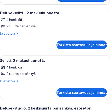
makuuhuone
Avaa
Moderni hotellihuone, jossa on suuri sä
13
Deluxe-sviitti, 2 makuuhuonetta
kaikki
4 henkilöä
huonetyypin
2 suurta parisänkyä
Deluxe-
sviitti,
Lisätietoja
Lisätietoja
huoneesta
2
Deluxe-
makuuhuonetta
Tarkista saatavuus ja hinnat
sviitti,
kuvat
2
makuuhuonetta
Avaa
Moderni hotellihuone, jossa on suuri sä
13
Sviitti, 2 makuuhuonetta
kaikki
4 henkilöä
huonetyypin
2 suurta parisänkyä
Sviitti,
2
Lisätietoja
Lisätietoja
huoneesta
makuuhuonetta
Sviitti,
kuvat
Tarkista saatavuus ja hinnat
2
makuuhuonetta
Avaa
Hotellihuone, jossa on kaksi sänkyä, t
15
Deluxe-studio, 2 keskisuurta parisänkyä, esteetön,