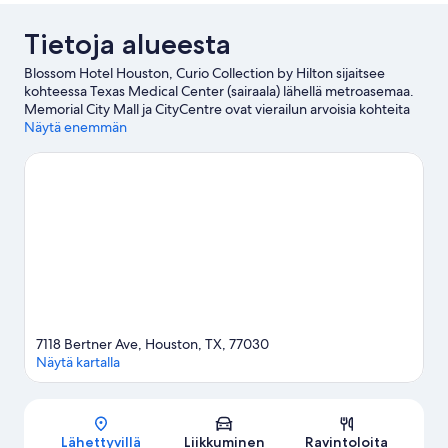
Tietoja alueesta
Blossom Hotel Houston, Curio Collection by Hilton sijaitsee
kohteessa Texas Medical Center (sairaala) lähellä metroasemaa.
Memorial City Mall ja CityCentre ovat vierailun arvoisia kohteita
shoppailemaan haluaville, ja Houston Zoo and Hermann Park ja
Näytä enemmän
Downtown Aquarium ovat hyviä kohteita alueen suosituimmista
nähtävyyksistä kiinnostuneille. Haluatko osallistua johonkin
tapahtumaan tai käydä matsissa vierailusi aikana? Tarkista
kohteiden NRG Stadium ja Toyota Center tapahtumakalenterit.
Vieraile matkaoppaassamme kohteeseen Houston
7118 Bertner Ave, Houston, TX, 77030
Näytä kartalla
Kartta
Lähettyvillä
Liikkuminen
Ravintoloita