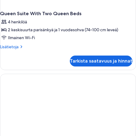
Queen Suite With Two Queen Beds
4 henkilöä
2 keskisuurta parisänkyä ja 1 vuodesohva (74–100 cm leveä)
Ilmainen Wi-Fi
Lisätietoja
Lisätietoja
huoneesta
Queen
Tarkista saatavuus ja hinnat
Suite
With
Two
Queen
Beds