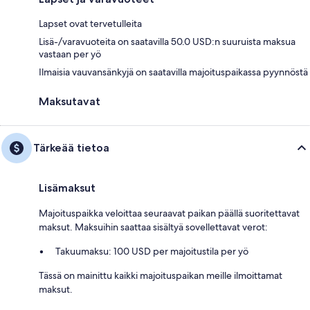
Lapset ovat tervetulleita
Lisä-/varavuoteita on saatavilla 50.0 USD:n suuruista maksua
vastaan per yö
Ilmaisia vauvansänkyjä on saatavilla majoituspaikassa pyynnöstä
Maksutavat
Tärkeää tietoa
Lisämaksut
Majoituspaikka veloittaa seuraavat paikan päällä suoritettavat
maksut. Maksuihin saattaa sisältyä sovellettavat verot:
Takuumaksu: 100 USD per majoitustila per yö
Tässä on mainittu kaikki majoituspaikan meille ilmoittamat
maksut.