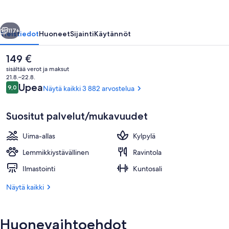
by
Hilton
llinen
Seuraava
valokuvagalleria
117+
Yleistiedot
Huoneet
Sijainti
Käytännöt
Nykyinen
149 €
hinta
sisältää verot ja maksut
on
21.8.–22.8.
149 €
Arvostelut
Upea
9,0
Näytä kaikki 3 882 arvostelua
9,0 kautta 10.
Suositut palvelut/mukavuudet
Uima-allas
Kylpylä
Aula
Lemmikkiystävällinen
Ravintola
Ilmastointi
Kuntosali
Näytä kaikki
Huonevaihtoehdot