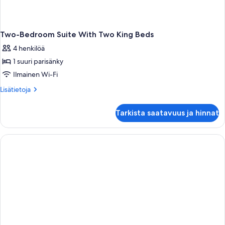
Two-Bedroom Suite With Two King Beds
4 henkilöä
1 suuri parisänky
Ilmainen Wi-Fi
Lisätietoja
Lisätietoja
huoneesta
Two-
Tarkista saatavuus ja hinnat
Bedroom
Suite
With
Two
King
Beds