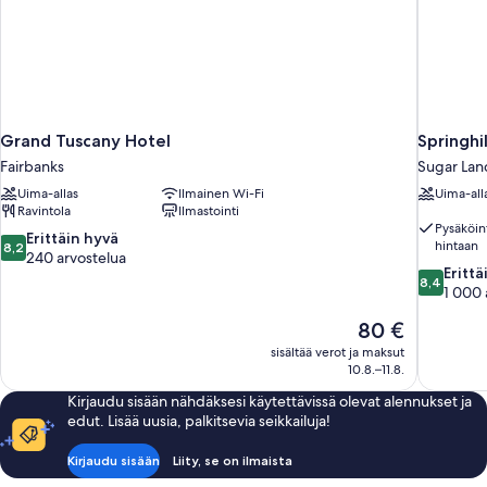
Grand Tuscany Hotel
Springhi
Fairbanks
Sugar Lan
Uima-allas
Ilmainen Wi-Fi
Uima-all
Ravintola
Ilmastointi
Pysäköint
8.2
Erittäin hyvä
hintaan
8,2
kautta
240 arvostelua
8.4
Erittä
10,
8,4
kautta
1 000 
Erittäin
10,
hyvä,
Hinta
80 €
Erittäin
240
on
hyvä,
sisältää verot ja maksut
arvostelua
80 €
1 000
10.8.–11.8.
arvostelua
Kirjaudu sisään nähdäksesi käytettävissä olevat alennukset ja
edut. Lisää uusia, palkitsevia seikkailuja!
Kirjaudu sisään
Liity, se on ilmaista