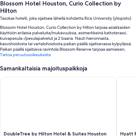
Blossom Hotel Houston, Curio Collection by
Hilton
Tasokas hotelli, joka sijaitsee lähellä kohdetta Rice University (yliopisto)
Blossom Hotel Houston, Curio Collection by Hilton tarjoaa asiakkaiden
käyttöön erilaisia palveluita/mukavuuksia, esimerkkeinä kattoterassi,
kuivapesula-/pesulapalvelut ja 2 baaria. Nauti hieronnasta,
kasvohoidosta tai vartalohoidosta paikan päällä sijaitsevassa kylpylässä.
Paikan päällä sijaitseva ravintola Blossom Reserve tarjoaa aamiaisen,
lounaan ja illallisen. Asiakkaiden käytössä on ilmainen Wi-Fi yleisissä
Tietoa peruutusoikeuksista
tiloissa. Saatavilla oleviin palveluihin/mukavuuksiin kuuluu myös ympäri
vuorokauden auki oleva kuntosali ja ympäri vuorokauden auki oleva
Samankaltaisia majoituspaikkoja
business center.
DoubleTree by Hilton Hotel & Suites Houston by the Galleria
Hyatt Re
Lisäksi asiakkailla on käytössään seuraavat edut yöpymisen aikana:
Ulkouima-allas ja aurinkotuolit
Limusiini- / town car -palvelu, täysi aamiainen (lisämaksusta) ja valet-
pysäköinti (lisämaksusta)
Sähköauton latauspiste, ulkokalusteet ja kielitaitoinen henkilökunta
Matkatavarasäilytys, kokoushuoneita ja paikallinen
ateriakuljetuspalvelu
Asiakasarvosteluissa ylistetään avuliasta henkilökuntaa ja sijaintia
DoubleTree
Hyatt
DoubleTree by Hilton Hotel & Suites Houston
Hyatt 