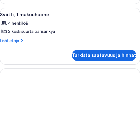
kuvat
makuuhuone,
kulmassa
Avaa
Hotellihuone, jossa on kaksi sänkyä, t
12
Sviitti, 1 makuuhuone
kaikki
4 henkilöä
huonetyypin
2 keskisuurta parisänkyä
Sviitti,
1
Lisätietoja
Lisätietoja
huoneesta
makuuhuone
Sviitti,
kuvat
Tarkista saatavuus ja hinnat
1
makuuhuone