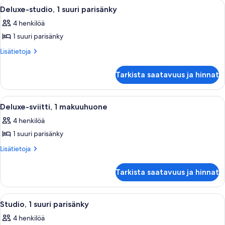
kylpyamme
Avaa
Hotellihuone, jossa on suuri sänky, yö
11
parisänky,
Deluxe-studio, 1 suuri parisänky
(Mobility
kaikki
esteetön,
&
4 henkilöä
kylpyamme
huonetyypin
Hearing)
(Mobility
1 suuri parisänky
Deluxe-
&
kuvat
studio,
Lisätietoja
Lisätietoja
Hearing)
huoneesta
1
Deluxe-
suuri
Tarkista saatavuus ja hinnat
studio,
parisänky
1
kuvat
suuri
Avaa
Moderni hotellihuone, jossa on suuri sä
13
parisänky
Deluxe-sviitti, 1 makuuhuone
kaikki
4 henkilöä
huonetyypin
1 suuri parisänky
Deluxe-
sviitti,
Lisätietoja
Lisätietoja
huoneesta
1
Deluxe-
makuuhuone
Tarkista saatavuus ja hinnat
sviitti,
kuvat
1
makuuhuone
Avaa
Hotellihuone, jossa on suuri sänky, yö
12
Studio, 1 suuri parisänky
kaikki
4 henkilöä
huonetyypin