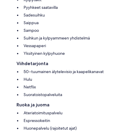
Pyyhkeet saatavilla
Sadesuihku
Saippua
Sampoo
Suihkun ja kylpyammeen yhdistelmä
Vessapaperi
Yksityinen kylpyhuone
Viihdetarjonta
50−tuumainen älytelevisio ja kaapelikanavat
Hulu
Netflix
Suoratoistopalveluita
Ruoka ja juoma
Ateriatoimituspalvelu
Espressokeitin
Huonepalvelu (rajoitetut ajat)