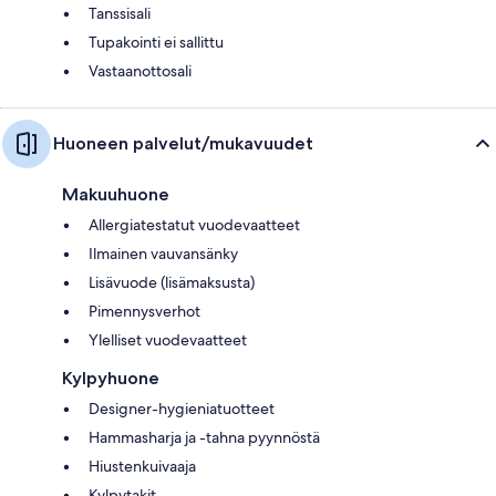
Tanssisali
Tupakointi ei sallittu
Vastaanottosali
Huoneen palvelut/mukavuudet
Makuuhuone
Allergiatestatut vuodevaatteet
Ilmainen vauvansänky
Lisävuode (lisämaksusta)
Pimennysverhot
Ylelliset vuodevaatteet
Kylpyhuone
Designer-hygieniatuotteet
Hammasharja ja -tahna pyynnöstä
Hiustenkuivaaja
Kylpytakit