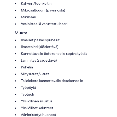
Kahvin-/teenkeitin
Mikroaaltouuni (pyynnöstä)
Minibaari
Vesipisteellä varustettu baari
Muuta
Ilmaiset paikallispuhelut
Ilmastointi (säädettävä)
Kannettavalle tietokoneelle sopiva työtila
Lämmitys (säädettävä)
Puhelin
Silitysrauta/-lauta
Tallelokero kannettavalle tietokoneelle
Työpöytä
Työtuoli
Yksilöllinen sisustus
Yksilölliset kalusteet
Äänieristetyt huoneet