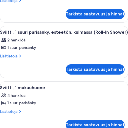
Lisätietoja
Lisätietoja
in
kuvat
huoneesta
suuri
Shower)
Sviitti,
parisänky,
Tarkista saatavuus ja hinnat
1
esteetön,
suuri
kulmassa
parisänky,
Avaa
Moderni hotellihuone, jossa on sohva, 
10
esteetön,
(Bathtub)
Sviitti, 1 suuri parisänky, esteetön, kulmassa (Roll-In Shower)
kaikki
kulmassa
kuvat
2 henkilöä
(Bathtub)
huonetyypin
1 suuri parisänky
Sviitti,
1
Lisätietoja
Lisätietoja
huoneesta
suuri
Sviitti,
parisänky,
Tarkista saatavuus ja hinnat
1
esteetön,
suuri
kulmassa
parisänky,
Avaa
Moderni hotellihuone, jossa on sohva, 
11
esteetön,
(Roll-
Sviitti, 1 makuuhuone
kaikki
kulmassa
In
4 henkilöä
(Roll-
huonetyypin
Shower)
In
1 suuri parisänky
Sviitti,
kuvat
Shower)
1
Lisätietoja
Lisätietoja
huoneesta
makuuhuone
Sviitti,
kuvat
Tarkista saatavuus ja hinnat
1