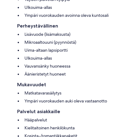
Ulkouima-allas
Ympäri vuorokauden avoinna oleva kuntosali
Perheystävällinen
Lisävuode (lisämaksusta)
Mikroaaltouuni (pyynnöstä)
Uima-altaan lapsiportti
Ulkouima-allas
Vauvansänky huoneessa
Äänieristetyt huoneet
Mukavuudet
Matkatavarasäilytys
Ympäri vuorokauden auki oleva vastaanotto
Palvelut asiakkaille
Hääpalvelut
Kielitaitoinen henkilökunta
Kosinta-/romantiikkapaketit