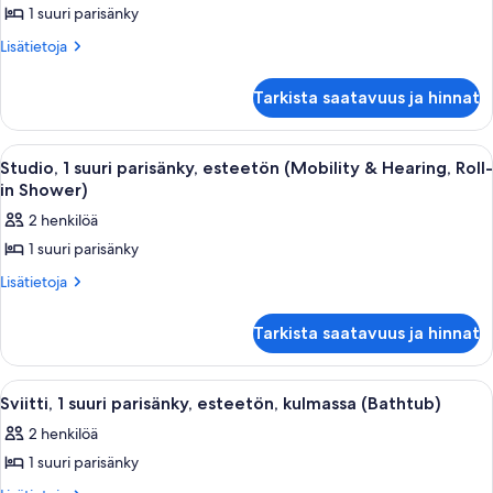
1 suuri parisänky
Studio,
1
Lisätietoja
Lisätietoja
huoneesta
suuri
Studio,
parisänky
Tarkista saatavuus ja hinnat
1
kuvat
suuri
parisänky
Avaa
Hotellihuone, jossa on suuri sänky, työp
10
Studio, 1 suuri parisänky, esteetön (Mobility & Hearing, Roll-
kaikki
in Shower)
huonetyypin
2 henkilöä
Studio,
1 suuri parisänky
1
suuri
Lisätietoja
Lisätietoja
huoneesta
parisänky,
Studio,
esteetön
Tarkista saatavuus ja hinnat
1
(Mobility
suuri
parisänky,
&
Avaa
Moderni hotellihuone, jossa on sohva, 
10
esteetön
Sviitti, 1 suuri parisänky, esteetön, kulmassa (Bathtub)
Hearing,
kaikki
(Mobility
Roll-
2 henkilöä
&
huonetyypin
in
Hearing,
1 suuri parisänky
Sviitti,
Roll-
Shower)
1