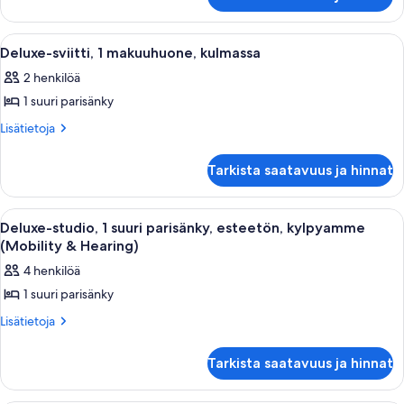
sviitti,
kulmassa
1
(Bathtub)
suuri
Avaa
Moderni hotellihuone, jossa on suuri sä
10
kuvat
parisänky,
Deluxe-sviitti, 1 makuuhuone, kulmassa
kaikki
kulmassa
2 henkilöä
(Bathtub)
huonetyypin
1 suuri parisänky
Deluxe-
sviitti,
Lisätietoja
Lisätietoja
huoneesta
1
Deluxe-
makuuhuone,
Tarkista saatavuus ja hinnat
sviitti,
kulmassa
1
kuvat
makuuhuone,
Avaa
Hotellihuone, jossa on suuri sänky, yö
9
kulmassa
Deluxe-studio, 1 suuri parisänky, esteetön, kylpyamme
kaikki
(Mobility & Hearing)
huonetyypin
4 henkilöä
Deluxe-
1 suuri parisänky
studio,
1
Lisätietoja
Lisätietoja
huoneesta
suuri
Deluxe-
parisänky,
Tarkista saatavuus ja hinnat
studio,
esteetön,
1
suuri