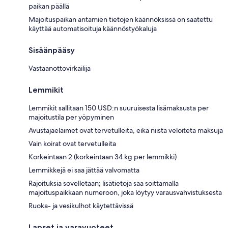
paikan päällä
Majoituspaikan antamien tietojen käännöksissä on saatettu
käyttää automatisoituja käännöstyökaluja
Sisäänpääsy
Vastaanottovirkailija
Lemmikit
Lemmikit sallitaan 150 USD:n suuruisesta lisämaksusta per
majoitustila per yöpyminen
Avustajaeläimet ovat tervetulleita, eikä niistä veloiteta maksuja
Vain koirat ovat tervetulleita
Korkeintaan 2 (korkeintaan 34 kg per lemmikki)
Lemmikkejä ei saa jättää valvomatta
Rajoituksia sovelletaan; lisätietoja saa soittamalla
majoituspaikkaan numeroon, joka löytyy varausvahvistuksesta
Ruoka- ja vesikulhot käytettävissä
Lapset ja varavuoteet