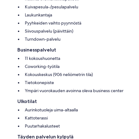
Kuivapesula-/pesulapalvelu
Laukunkantaja
Pyyhkeiden vaihto pyynnöstä
Siivouspalvelu (päivittäin)
Turndown-palvelu
Businesspalvelut
11 kokoushuonetta
Coworking-työtila
Kokouskeskus (906 neliömetrin tila)
Tietokonepiste
Ympäri vuorokauden avoinna oleva business center
Ulkotilat
Aurinkotuoleja uima-altaalla
Kattoterassi
Puutarhakalusteet
Täyden palvelun kylpylä