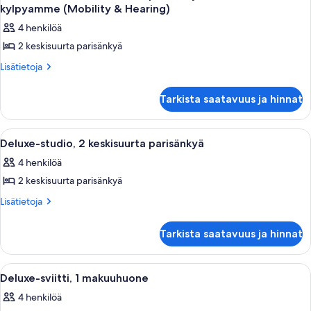
kaikki
kylpyamme (Mobility & Hearing)
huonetyypin
4 henkilöä
Deluxe-
2 keskisuurta parisänkyä
studio,
2
Lisätietoja
Lisätietoja
huoneesta
keskisuurta
Deluxe-
parisänkyä,
Tarkista saatavuus ja hinnat
studio,
esteetön,
2
keskisuurta
kylpyamme
Avaa
Hotellihuone, jossa on kaksi sänkyä, yö
11
parisänkyä,
Deluxe-studio, 2 keskisuurta parisänkyä
(Mobility
kaikki
esteetön,
&
4 henkilöä
kylpyamme
huonetyypin
Hearing)
(Mobility
2 keskisuurta parisänkyä
Deluxe-
&
kuvat
studio,
Lisätietoja
Lisätietoja
Hearing)
huoneesta
2
Deluxe-
keskisuurta
Tarkista saatavuus ja hinnat
studio,
parisänkyä
2
kuvat
keskisuurta
Avaa
Hotellihuone, jossa on kaksi sänkyä, t
12
parisänkyä
Deluxe-sviitti, 1 makuuhuone
kaikki
4 henkilöä
huonetyypin