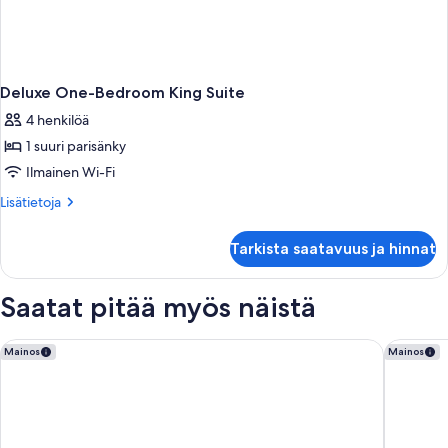
Deluxe One-Bedroom King Suite
4 henkilöä
1 suuri parisänky
Ilmainen Wi-Fi
Lisätietoja
Lisätietoja
huoneesta
Deluxe
Tarkista saatavuus ja hinnat
One-
Bedroom
King
Saatat pitää myös näistä
Suite
Grand Tuscany Hotel
Springhi
Mainos
Mainos