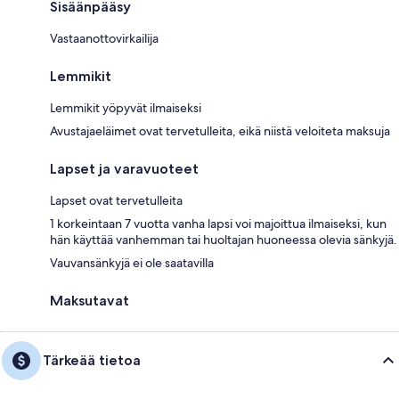
Sisäänpääsy
Vastaanottovirkailija
Lemmikit
Lemmikit yöpyvät ilmaiseksi
Avustajaeläimet ovat tervetulleita, eikä niistä veloiteta maksuja
Lapset ja varavuoteet
Lapset ovat tervetulleita
1 korkeintaan 7 vuotta vanha lapsi voi majoittua ilmaiseksi, kun
hän käyttää vanhemman tai huoltajan huoneessa olevia sänkyjä.
Vauvansänkyjä ei ole saatavilla
Maksutavat
Tärkeää tietoa