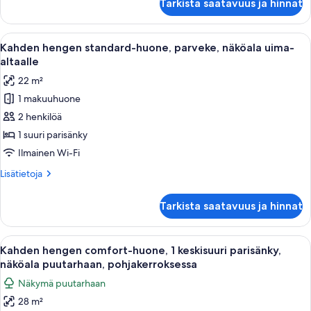
Tarkista saatavuus ja hinnat
hengen
Partial
comfort-
Sea
huone,
Avaa
Hotellihuone, jossa on sänky, työpöytä,
View)
14
1
Kahden hengen standard-huone, parveke, näköala uima-
kaikki
kuvat
keskisuuri
altaalle
parisänky,
huonetyypin
22 m²
parveke
Kahden
(Side/
1 makuuhuone
hengen
Partial
2 henkilöä
standard-
Sea
View)
huone,
1 suuri parisänky
parveke,
Ilmainen Wi-Fi
näköala
Lisätietoja
Lisätietoja
uima-
huoneesta
altaalle
Kahden
Tarkista saatavuus ja hinnat
hengen
kuvat
standard-
huone,
Avaa
Moderni hotellihuone, jossa on sänky,
6
parveke,
Kahden hengen comfort-huone, 1 keskisuuri parisänky,
kaikki
näköala
näköala puutarhaan, pohjakerroksessa
uima-
huonetyypin
Näkymä puutarhaan
altaalle
Kahden
28 m²
hengen