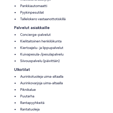
Pankkiautomaatti
Pyykinpesutilat
Tallelokero vastaanottotiskillä
Palvelut asiakkaille
Concierge-palvelut
Kielitaitoinen henkilökunta
Kiertoajelu- ja lippupalvelut
Kuivapesula-/pesulapalvelu
Siivouspalvelu (päivittäin)
Ulkotilat
Aurinkotuoleja uima-altaalla
Aurinkovarjoja uima-altaalla
Piknikalue
Puutarha
Rantapyyhkeitä
Rantatuoleja