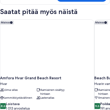
altaalle,
1
lisärakennuksessa
keskisuuri
Saatat pitää myös näistä
kuvat
parisänky,
näköala
uima-
Amfora Hvar Grand Beach Resort
Beach Ba
Mainos
Mainos
altaalle,
lisärakennuksessa
Amfora Hvar Grand Beach Resort
Beach B
Hvar
Hvarin va
Uima-allas
Aamiainen sisältyy
Aamiaine
hintaan
hintaan
Lemmikkiystävällinen
Lastenallas
Ilmainen
8.6
9.6
Loistava
Poikk
8,6
9,6
kautta
kautta
1 013 arvostelua
191 ar