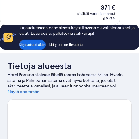
10,
10,
Hinta
371 €
Loistava,
Poikkeukse
on
sisältää verot ja maksut
1 013
hyvä,
371 €
6.9.–7.9.
arvostelua
191
arvostelua
Kirjaudu sisään nähdäksesi käytettävissä olevat alennukset ja
edut. Lisää uusia, palkitsevia seikkailuja!
Kirjaudu sisään
Liity, se on ilmaista
Tietoja alueesta
Hotel Fortuna sijaitsee lähellä rantaa kohteessa Milna. Hvarin
satama ja Palmizanan satama ovat hyviä kohteita, jos etsit
aktiviteetteja lomallesi, ja alueen luonnonkauneuteen voi
tutustua kohteissa Milnan ranta ja Dubovican ranta. Hvarin
Näytä enemmän
kaupungin entinen arsenaali ja teatteri ja Hvarin linnoitus ovat
kaksi muuta paikkaa, joissa kannattaa vierailla. Täällä voit meloa
kajakilla, harrastaa laitesukellusta ja snorklata, tai osallistua
ulkoilma-aktiviteetteihin, joihin kuuluu vaellus-/pyöräilyreitit.
Vieraile matkaoppaassamme kohteeseen Hvar