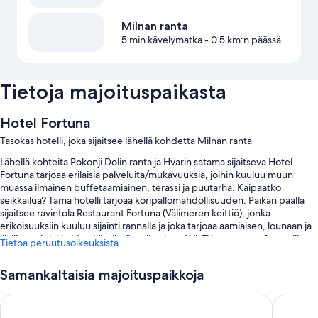
Milnan ranta
5 min kävelymatka
- 0.5 km:n päässä
Tietoja majoituspaikasta
Hotel Fortuna
Tasokas hotelli, joka sijaitsee lähellä kohdetta Milnan ranta
Lähellä kohteita Pokonji Dolin ranta ja Hvarin satama sijaitseva Hotel
Fortuna tarjoaa erilaisia palveluita/mukavuuksia, joihin kuuluu muun
muassa ilmainen buffetaamiainen, terassi ja puutarha. Kaipaatko
seikkailua? Tämä hotelli tarjoaa koripallomahdollisuuden. Paikan päällä
sijaitsee ravintola Restaurant Fortuna (Välimeren keittiö), jonka
erikoisuuksiin kuuluu sijainti rannalla ja joka tarjoaa aamiaisen, lounaan ja
illallisen. Asiakkaiden käytössä on ilmainen Wi-Fi huoneessa. Saatavilla
Tietoa peruutusoikeuksista
oleviin palveluihin/mukavuuksiin kuuluu myös leikkikenttä ja
kuivapesula-/pesulapalvelut.
Samankaltaisia majoituspaikkoja
Lisäksi asiakkailla on käytössään nämä edut:
Amfora Hvar Grand Beach Resort
Podstine
Kauden mukainen ulkouima-allas sekä aurinkotuolit ja aurinkovarjot