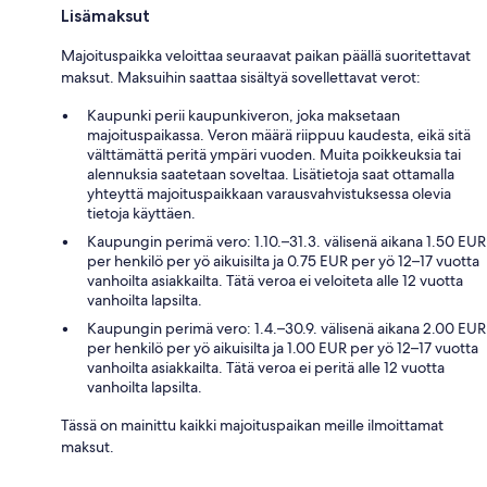
Lisämaksut
Majoituspaikka veloittaa seuraavat paikan päällä suoritettavat
maksut. Maksuihin saattaa sisältyä sovellettavat verot:
Kaupunki perii kaupunkiveron, joka maksetaan
majoituspaikassa. Veron määrä riippuu kaudesta, eikä sitä
välttämättä peritä ympäri vuoden. Muita poikkeuksia tai
alennuksia saatetaan soveltaa. Lisätietoja saat ottamalla
yhteyttä majoituspaikkaan varausvahvistuksessa olevia
tietoja käyttäen.
Kaupungin perimä vero: 1.10.–31.3. välisenä aikana 1.50 EUR
per henkilö per yö aikuisilta ja 0.75 EUR per yö 12–17 vuotta
vanhoilta asiakkailta. Tätä veroa ei veloiteta alle 12 vuotta
vanhoilta lapsilta.
Kaupungin perimä vero: 1.4.–30.9. välisenä aikana 2.00 EUR
per henkilö per yö aikuisilta ja 1.00 EUR per yö 12–17 vuotta
vanhoilta asiakkailta. Tätä veroa ei peritä alle 12 vuotta
vanhoilta lapsilta.
Tässä on mainittu kaikki majoituspaikan meille ilmoittamat
maksut.