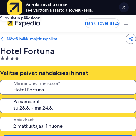
Vaihda sovellukseen
Tee välittömiä säästöjä sovelluksella.
Siirry sivun pääosioon
Hanki sovellus
Näytä kaikki majoituspaikat
Hotel Fortuna
4.0
tähden
majoituspaikka
Valitse päivät nähdäksesi hinnat
Minne olet menossa?
Päivämäärät
Asiakkaat