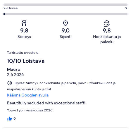
kautta
-
50
4
331
OK.
Arvosana
2–Hirveä
2
kautta
-
arvostelua
11
2
331
Huono.
kautta
-
arvostelua
0
331
Hirveä.
kautta
9,8
9,0
9,8
arvostelua
2
331
Siisteys
Sijainti
Henkilökunta ja
kautta
arvostelua
palvelu
331
Arvostelut
arvostelua
Tarkistettu arvostelu
10/10 Loistava
Mauro
2.6.2026
Hyvää: Siisteys, henkilökunta ja palvelu, palvelut/mukavuudet ja
majoituspaikan kunto ja tilat
Käännä Googlen avulla
Beautifully secluded with exceptional staff!
Yöpyi 1 yön kesäkuussa 2026
0