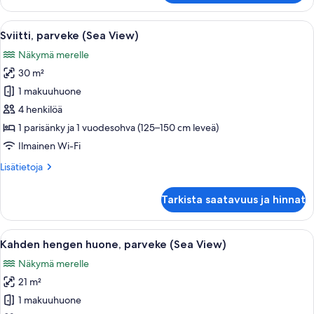
superior-
huone,
Avaa
Parvekkeella on pöytä ja tuolit, ja siel
20
parveke
Sviitti, parveke (Sea View)
kaikki
(Sea
Näkymä merelle
View)
huonetyypin
30 m²
Sviitti,
parveke
1 makuuhuone
(Sea
4 henkilöä
View)
1 parisänky ja 1 vuodesohva (125–150 cm leveä)
kuvat
Ilmainen Wi-Fi
Lisätietoja
Lisätietoja
huoneesta
Sviitti,
Tarkista saatavuus ja hinnat
parveke
(Sea
View)
Avaa
Kahden hengen huone, parveke (Sea Vi
15
Kahden hengen huone, parveke (Sea View)
kaikki
Näkymä merelle
huonetyypin
21 m²
Kahden
hengen
1 makuuhuone