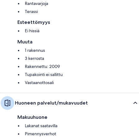
Rantavarjoja
Terassi
Esteettömyys
Ei hissiä
Muuta
1 rakennus
3 kerrosta
Rakennettu: 2009
Tupakointi ei sallittu
Vastaanottosali
Huoneen palvelut/mukavuudet
Makuuhuone
Lakanat saatavilla
Pimennysverhot