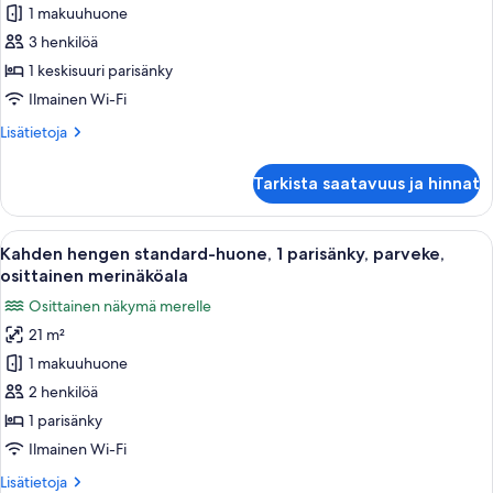
1 makuuhuone
comfort-
huone,
3 henkilöä
1
1 keskisuuri parisänky
keskisuuri
Ilmainen Wi-Fi
parisänky,
Lisätietoja
Lisätietoja
näköala
huoneesta
puutarhaan,
Kahden
Tarkista saatavuus ja hinnat
hengen
pohjakerroksessa
comfort-
kuvat
huone,
Avaa
Hotellihuone, jossa on sänky, sohva, ty
5
1
Kahden hengen standard-huone, 1 parisänky, parveke,
kaikki
keskisuuri
osittainen merinäköala
parisänky,
huonetyypin
Osittainen näkymä merelle
näköala
Kahden
puutarhaan,
21 m²
hengen
pohjakerroksessa
1 makuuhuone
standard-
huone,
2 henkilöä
1
1 parisänky
parisänky,
Ilmainen Wi-Fi
parveke,
Lisätietoja
Lisätietoja