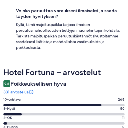
Voinko peruuttaa varaukseni ilmaiseksi ja saada
täyden hyvityksen?
Kyllä, tämä majoituspaikka tarjoaa ilmaisen
peruutusmahdollisuuden tiettyjen huonehintojen kohdalla.
Tarkista majoituspaikan peruutuskäytännöt sivustoltamme
saadaksesi lisätietoja mahdollisista vaatimuksista ja
poikkeuksista.
Arvostelut
Hotel Fortuna – arvostelut
Poikkeuksellisen hyvä
9,6
331 arvostelua
Arvosana
10–Loistava
268
10
Arvosana
8–Hyvä
50
-
8
Loistava.
Arvosana
6–OK
11
-
268
6
Hyvä.
Arvosana
4–Huono
0