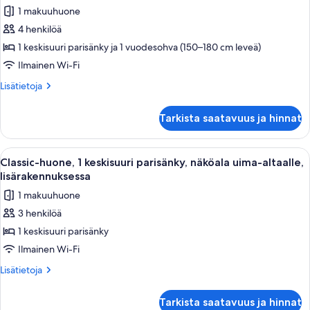
kaikki
makuuhuone,
1 makuuhuone
kaupunkinäköala
huonetyypin
4 henkilöä
Junior-
sviitti,
1 keskisuuri parisänky ja 1 vuodesohva (150–180 cm leveä)
näköala
Ilmainen Wi-Fi
uima-
Lisätietoja
Lisätietoja
altaalle,
huoneesta
lisärakennuksessa
Junior-
Tarkista saatavuus ja hinnat
sviitti,
kuvat
näköala
uima-
Avaa
Makuuhuone, jossa on sänky, työpöytä 
2
altaalle,
Classic-huone, 1 keskisuuri parisänky, näköala uima-altaalle,
kaikki
lisärakennuksessa
lisärakennuksessa
huonetyypin
1 makuuhuone
Classic-
3 henkilöä
huone,
1 keskisuuri parisänky
1
keskisuuri
Ilmainen Wi-Fi
parisänky,
Lisätietoja
Lisätietoja
näköala
huoneesta
Classic-
uima-
Tarkista saatavuus ja hinnat
huone,