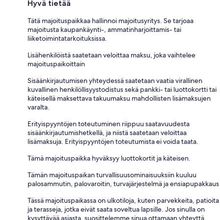
Hyvä tietää
Tätä majoituspaikkaa hallinnoi majoitusyritys. Se tarjoaa
majoitusta kaupankäynti-, ammatinharjoittamis- tai
liiketoimintatarkoituksissa.
Lisähenkilöistä saatetaan veloittaa maksu, joka vaihtelee
majoituspaikoittain
Sisäänkirjautumisen yhteydessä saatetaan vaatia virallinen
kuvallinen henkilöllisyystodistus sekä pankki- tai luottokortti tai
käteisellä maksettava takuumaksu mahdollisten lisämaksujen
varalta.
Erityispyyntöjen toteutuminen riippuu saatavuudesta
sisäänkirjautumishetkellä, ja niistä saatetaan veloittaa
lisämaksuja. Erityispyyntöjen toteutumista ei voida taata.
Tämä majoituspaikka hyväksyy luottokortit ja käteisen.
Tämän majoituspaikan turvallisuusominaisuuksiin kuuluu
palosammutin, palovaroitin, turvajärjestelmä ja ensiapupakkaus
Tässä majoituspaikassa on ulkotiloja, kuten parvekkeita, patioita
ja terasseja, jotka eivät saata soveltua lapsille. Jos sinulla on
kysyttävää asiasta, suosittelemme sinua ottamaan yhteyttä