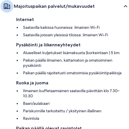
Majoituspaikan palvelut/mukavuudet
Internet
Saatavilla kaikissa huoneissa: ilmainen Wi-Fi
Saatavilla joissain yleisissä tiloissa: ilmainen Wi-Fi
Pysäköinti ja liikenneyhteydet
Alueelliset kuljetukset lisämaksusta (korkeintaan ) 5 km
Paikan päällä ilmainen, kattamaton ja omatoiminen
pysäköinti
Paikan päällä rajoitetusti omatoimisia pysäköintipaikkoja
Ruoka ja juoma
Ilmainen buffetaamiainen saatavilla päivittäin klo 7.30–
10.30
Baari/aulabaari
Pariskunnille tarkoitettu / yksityinen illallinen
Ravintola
Paikan päällä olevat ravintolat