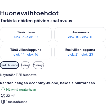
Huonevaihtoehdot
Tarkista näiden päivien saatavuus
Tarkista tämän illan saatavuus elok. 9 - elok. 10
Tarkista huomisen saatavuus elo
Tänä iltana
Huomenna
elok. 9 - elok. 10
elok. 10 - elok. 11
Tarkista tämän viikonlopun saatavuus elok. 14 - elok. 16
Tarkista ensi viikonlopun saata
Tänä viikonloppuna
Ensi viikonloppuna
elok. 14 - elok. 16
elok. 21 - elok. 23
Huoneille
Kaikki huoneet
1 sänky
2 sänkyä
saatavilla
olevia
Näytetään 11/11 huonetta
suodattimia
Avaa
Hotellihuone, jossa on sänky, työpöytä, 
8
Kahden hengen economy-huone, näköala puutarhaan
kaikki
Näkymä puutarhaan
huonetyypin
22 m²
Kahden
hengen
1 makuuhuone