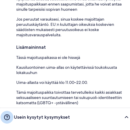
majoituspaikkaan ennen saapumistasi, jotta he voivat antaa
sinulle tarpeisiisi sopivan huoneen
Jos peruutat varauksesi, sinua koskee majoittajan
peruutuskäytäntö. EU:n kuluttajan oikeuksia koskevien
säädösten mukaisesti peruutusoikeus ei koske
majoitusvarauspalveluita.
Lisämaininnat
Tässä majoituspaikassa ei ole hissejä
Kausiluontoinen uima-allas on käytettävissä toukokuusta
lokakuuhun
Uima-allasta voi käyttää klo 11.00–22.00.
Tämä majoituspaikka toivottaa tervetulleiksi kaikki asiakkaat
seksuaaliseen suuntautumiseen tai sukupuoli-identiteettiin
katsomatta (LGBTQ+ -ystävällinen)
Usein kysytyt kysymykset