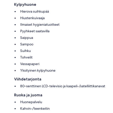
Kylpyhuone
Hierova suihkupää
Hiustenkuivaaja
Ilmaiset hygieniatuotteet
Pyyhkeet saatavilla
Saippua
Sampoo
Suihku
Tohvelit
Vessapaperi
Yksityinen kylpyhuone
Viihdetarjonta
80–senttinen LCD-televisio ja kaapeli-/satelliittikanavat
Ruoka ja juoma
Huonepalvelu
Kahvin-/teenkeitin