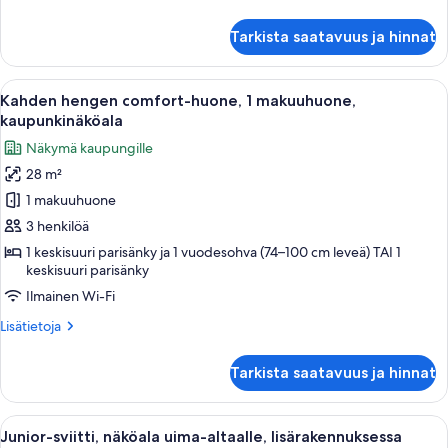
osittainen
huoneesta
merinäköala
Kahden
Tarkista saatavuus ja hinnat
hengen
kuvat
standard-
huone,
Avaa
Hotellihuone, jossa on sänky, työpöytä,
6
1
Kahden hengen comfort-huone, 1 makuuhuone,
kaikki
parisänky,
kaupunkinäköala
parveke,
huonetyypin
Näkymä kaupungille
osittainen
Kahden
merinäköala
28 m²
hengen
1 makuuhuone
comfort-
huone,
3 henkilöä
1
1 keskisuuri parisänky ja 1 vuodesohva (74–100 cm leveä) TAI 1
keskisuuri parisänky
makuuhuone,
kaupunkinäköala
Ilmainen Wi-Fi
kuvat
Lisätietoja
Lisätietoja
huoneesta
Kahden
Tarkista saatavuus ja hinnat
hengen
comfort-
huone,
Avaa
Moderni olohuone, jossa on puinen kat
3
1
Junior-sviitti, näköala uima-altaalle, lisärakennuksessa