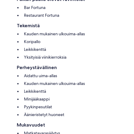
Bar Fortuna
Restaurant Fortuna
Tekemistä
Kauden mukainen ulkouima-allas
Koripallo
Leikkikenttä
Yksityisiä viinikierroksia
Perheystävällinen
Aidattu uima-allas
Kauden mukainen ulkouima-allas
Leikkikenttä
Minijääkaappi
Pyykinpesutilat
Äänieristetyt huoneet
Mukavuudet
Matkatavarasäilytys