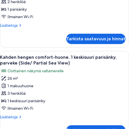
huone,
2 henkilöä
parveke
1 parisänky
(Sea
Ilmainen Wi-Fi
View)
Lisätietoja
Lisätietoja
kuvat
huoneesta
Kahden
Tarkista saatavuus ja hinnat
hengen
huone,
parveke
Avaa
Moderni huone, jossa on sänky, sohva, p
6
(Sea
Kahden hengen comfort-huone, 1 keskisuuri parisänky,
kaikki
View)
parveke (Side/ Partial Sea View)
huonetyypin
Osittainen näkymä valtamerelle
Kahden
26 m²
hengen
1 makuuhuone
comfort-
huone,
3 henkilöä
1
1 keskisuuri parisänky
keskisuuri
Ilmainen Wi-Fi
parisänky,
Lisätietoja
Lisätietoja
parveke
huoneesta
(Side/
Kahden