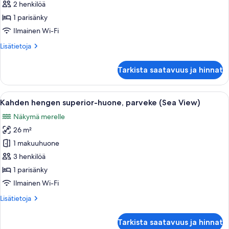
economy-
2 henkilöä
huone,
1 parisänky
näköala
Ilmainen Wi-Fi
puutarhaan
Lisätietoja
Lisätietoja
kuvat
huoneesta
Kahden
Tarkista saatavuus ja hinnat
hengen
economy-
huone,
Avaa
Parvekkeella on pöytä ja tuolit, ja siel
17
näköala
Kahden hengen superior-huone, parveke (Sea View)
kaikki
puutarhaan
Näkymä merelle
huonetyypin
26 m²
Kahden
hengen
1 makuuhuone
superior-
3 henkilöä
huone,
1 parisänky
parveke
Ilmainen Wi-Fi
(Sea
Lisätietoja
Lisätietoja
View)
huoneesta
kuvat
Kahden
Tarkista saatavuus ja hinnat
hengen