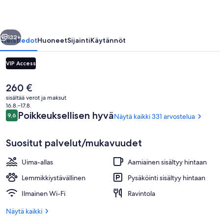
llinen
Seuraava
132+
Yleistiedot
Huoneet
Sijainti
Käytännöt
VIP Access
Nykyinen
260 €
hinta
sisältää verot ja maksut
on
16.8.–17.8.
260 €
Arvostelut
Poikkeuksellisen hyvä
9,6
Näytä kaikki 331 arvostelua
9,6 kautta 10.
Suositut palvelut/mukavuudet
Aamiainen, lounas ja illallinen
Uima-allas
Aamiainen sisältyy hintaan
Lemmikkiystävällinen
Pysäköinti sisältyy hintaan
Ilmainen Wi-Fi
Ravintola
Näytä kaikki