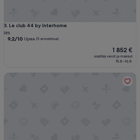
5
0
0
s
Le club 44 by Interhome
3. Le club 44 by Interhome
.
Iitti
T
9.2
9,2/10
Upea
h
(5 arvostelua)
kautta
e
Hinta
1 852 €
10,
p
on
Upea,
l
sisältää verot ja maksut
1 852 €
(5
a
15.8.–16.8.
arvostelua)
c
e
Vacation home Römpsi by Interhome
w
a
s
r
u
s
t
i
c
a
n