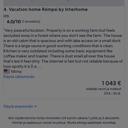
d
q
Vacation home Römpsi by Interhome
4. Vacation home Römpsi by Interhome
u
a
Iitti
i
6.0
6,0/10
(1 arvostelu)
n
kautta
”
”Very peaceful location. Property is on a working farm but feels
t
10,
V
secluded away in a forest where you don’t see the farm. The house
.
(1
e
is an old cabin that is spacious and with lake access on a small dock.
V
arvostelu)
r
There is a large sauna in good working conditions that is clean.
e
y
Kitchen is very outdated including some basic equipment like
r
p
coffee maker and toaster. There is dust smell all over the house
y
e
that’s led it feel dirty. The internet is fast but not reliable because of
q
a
how spotty it is (I.e.,...
u
c
Mirna
i
e
Näytä vähemmän
e
f
Hinta
1 043 €
t
u
on
.
sisältää verot ja maksut
l
1 043 €
I
29.8.–30.8.
l
t
o
i
Näytä enemmän
c
s
a
l
t
Alin
Alin löytämämme hinta viimeisten 24 tunnin aikana 1 yölle ja 2 aikuiselle.
i
i
Hinnat ja saatavuus voivat muuttua. Muita ehtoja saatetaan soveltaa.
löytämämme
t
o