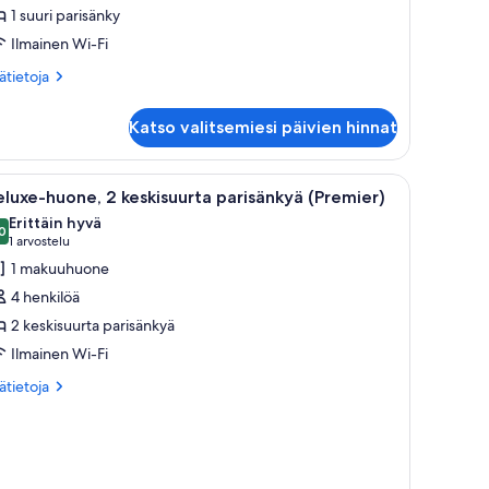
1 suuri parisänky
Ilmainen Wi-Fi
ätietoja
sätietoja
oneesta
irmont,
Katso valitsemiesi päivien hinnat
one,
uri
vaa
Tunnelmallinen huone, jossa on ruokapöytä, tu
4
risänky
luxe-huone, 2 keskisuurta parisänkyä (Premier)
ikki
Erittäin hyvä
uonetyypin
0
8,0 kautta 10
(1
1 arvostelu
eluxe-
arvostelu)
1 makuuhuone
uone,
4 henkilöä
2 keskisuurta parisänkyä
eskisuurta
Ilmainen Wi-Fi
arisänkyä
Premier)
ätietoja
sätietoja
oneesta
uvat
luxe-
one,
skisuurta