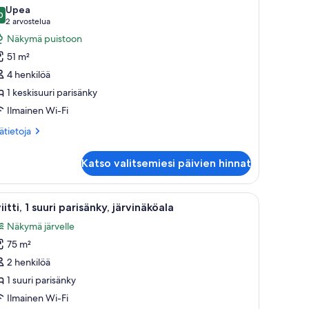
ikki
Upea
uonetyypin
0
9,0 kautta 10
(2
2 arvostelua
iitti,
arvostelua)
Näkymä puistoon
51 m²
akuuhuone
4 henkilöä
uvat
1 keskisuuri parisänky
Ilmainen Wi-Fi
ätietoja
sätietoja
oneesta
itti,
Katso valitsemiesi päivien hinnat
kuuhuone
puihin ja vuorille.
tuoli, sohvapöytä ja televisio.
vaa
Moderni olohuone, jossa on sohva, sohvapöyt
4
iitti, 1 suuri parisänky, järvinäköala
ikki
Näkymä järvelle
uonetyypin
75 m²
iitti,
2 henkilöä
uuri
1 suuri parisänky
arisänky,
Ilmainen Wi-Fi