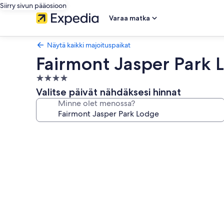
Siirry sivun pääosioon
Varaa matka
Näytä kaikki majoituspaikat
Fairmont Jasper Park 
4.0
tähden
Valitse päivät nähdäksesi hinnat
majoituspaikka
Minne olet menossa?
Majoituspaikan
Fairmont
Jasper
Park
Lodge
valokuvagalleria