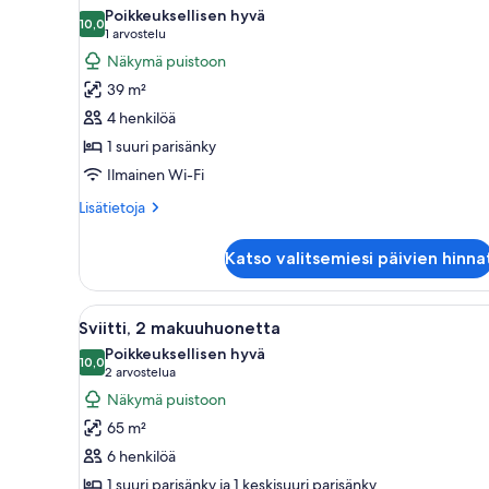
kaikki
Poikkeuksellisen hyvä
huonetyypin
10,0
10,0 kautta 10
(1
1 arvostelu
Junior-
arvostelu)
Näkymä puistoon
sviitti,
39 m²
1
4 henkilöä
suuri
1 suuri parisänky
parisänky,
Ilmainen Wi-Fi
takka
kuvat
Lisätietoja
Lisätietoja
huoneesta
Junior-
Katso valitsemiesi päivien hinna
sviitti,
1
suuri
Avaa
Hotellihuone, jossa on suuri sä
4
parisänky,
Sviitti, 2 makuuhuonetta
kaikki
takka
Poikkeuksellisen hyvä
huonetyypin
10,0
10,0 kautta 10
(2
2 arvostelua
Sviitti,
arvostelua)
Näkymä puistoon
2
65 m²
makuuhuonetta
6 henkilöä
kuvat
1 suuri parisänky ja 1 keskisuuri parisänky