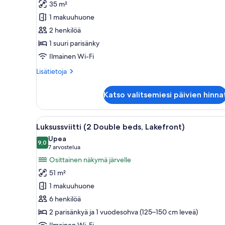
35 m²
1
1 makuuhuone
suuri
2 henkilöä
parisänky
1 suuri parisänky
(Premier)
kuvat
Ilmainen Wi-Fi
Lisätietoja
Lisätietoja
huoneesta
Deluxe-
Katso valitsemiesi päivien hinna
huone,
1
suuri
Avaa
Moderni olohuone, jossa on so
12
parisänky
Luksussviitti (2 Double beds, Lakefront)
kaikki
(Premier)
Upea
huonetyypin
9,0
9,0 kautta 10
(7
7 arvostelua
Luksussviitti
arvostelua)
Osittainen näkymä järvelle
(2
51 m²
Double
1 makuuhuone
beds,
6 henkilöä
Lakefront)
2 parisänkyä ja 1 vuodesohva (125–150 cm leveä)
kuvat
Ilmainen Wi-Fi