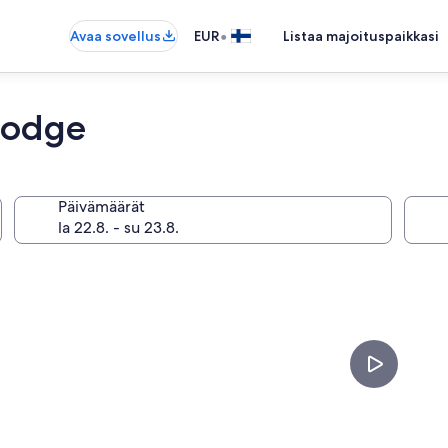
•
Avaa sovellus
EUR
Listaa majoituspaikkasi
Lodge
Päivämäärät