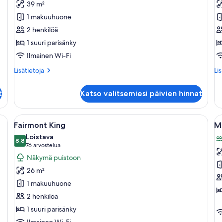
39 m²
1
1
1 makuuhuone
suuri
s
2 henkilöä
parisänky,
p
1 suuri parisänky
järvinäköala
n
kuvat
l
Ilmainen Wi-Fi
k
Lisätietoja
Lis
Lisätietoja
Li
huoneesta
hu
Junior-
Ju
t
Katso valitsemiesi päivien hinnat
sviitti,
svi
1
1
suuri
su
hva, nojatuoleja, ruokapöytä ja sohvapöytä.
Avaa
Hotellihuone, jossa on sänky, työpöytä,
A
4
parisänky,
pa
Fairmont King
Mö
kaikki
ka
järvinäköala
nä
Loistava
huonetyypin
8,8
la
h
8,8 kautta 10
(76
76 arvostelua
Fairmont
M
arvostelua)
Näkymä puistoon
King
3
26 m²
kuvat
m
1 makuuhuone
(
2 henkilöä
k
1 suuri parisänky
Ilmainen Wi-Fi