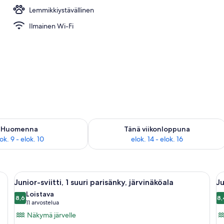
Lemmikkiystävällinen
Ilmainen Wi-Fi
sen saatavuus elok. 9 - elok. 10
Tarkista tämän viikonlopun saatavuus el
Huomenna
Tänä viikonloppuna
ok. 9 - elok. 10
elok. 14 - elok. 16
 ruokapöytä, tuoleja, sohva ja suuri ikkuna, josta avautuu näkymä järvelle j
Avaa
Moderni olohuone, jossa on sininen so
A
3
Junior-sviitti, 1 suuri parisänky, järvinäköala
Ju
kaikki
ka
Loistava
huonetyypin
8,6
h
8,
8,6 kautta 10
(11
11 arvostelua
Junior-
J
arvostelua)
Näkymä järvelle
sviitti,
sv