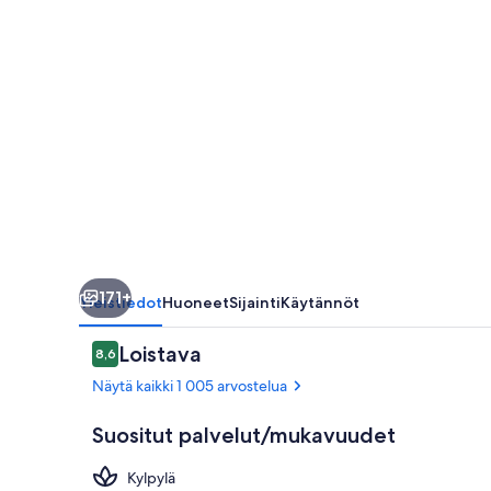
171+
Yleistiedot
Huoneet
Sijainti
Käytännöt
Arvostelut
Loistava
8,6
8,6 kautta 10.
Näytä kaikki 1 005 arvostelua
Suositut palvelut/mukavuudet
Kylpylä