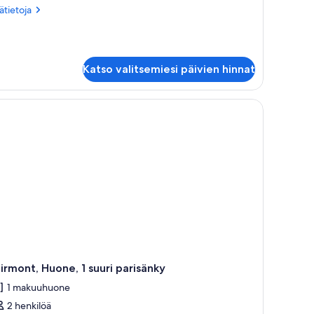
ärvinäköala
ätietoja
sätietoja
uvat
oneesta
itti,
uri
Katso valitsemiesi päivien hinnat
risänky,
rvinäköala
e.
 televisio, kahvinkeitin ja näkymä vuorille.
irmont, Huone, 1 suuri parisänky
1 makuuhuone
2 henkilöä