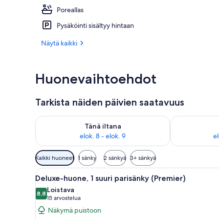
Poreallas
Ulkopuoli
Pysäköinti sisältyy hintaan
Näytä kaikki
Huonevaihtoehdot
Tarkista näiden päivien saatavuus
Tarkista tämän illan saatavuus elok. 8 - elok. 9
Tarkista huomi
Tänä iltana
elok. 8 - elok. 9
el
Huoneille
Kaikki huoneet
1 sänky
2 sänkyä
3+ sänkyä
saatavilla
Avaa
Tunnelmallinen huone, jossa on
olevia
4
Deluxe-huone, 1 suuri parisänky (Premier)
kaikki
suodattimia
Loistava
huonetyypin
8,8
8,8 kautta 10
(15
15 arvostelua
Deluxe-
arvostelua)
Näkymä puistoon
huone,