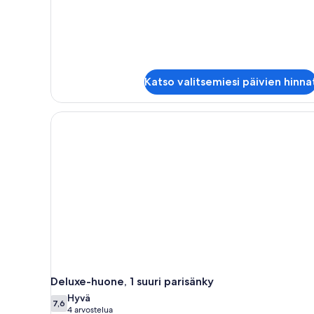
parisänkyä,
järvinäköala
Katso valitsemiesi päivien hinna
Deluxe-huone, 1 suuri parisänky
Hyvä
7,6
7,6 kautta 10
(4
4 arvostelua