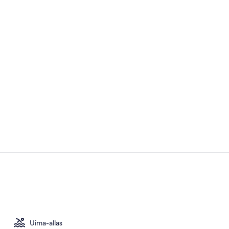
Sisällönluoj
40–tuumainen
Uima-allas