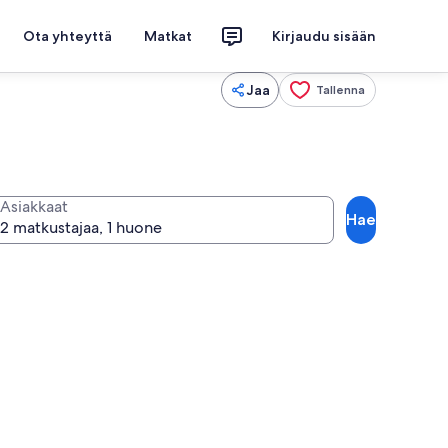
Ota yhteyttä
Matkat
Kirjaudu sisään
Jaa
Tallenna
Asiakkaat
Hae