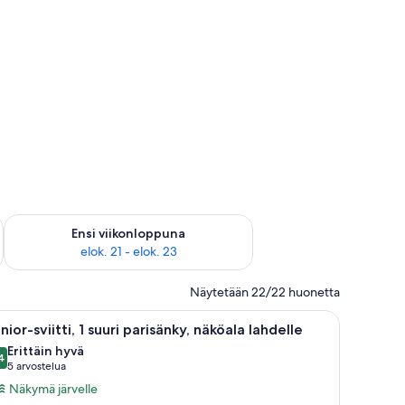
ok. 14 - elok. 16
Tarkista ensi viikonlopun saatavuus elok. 21 - elok. 23
Ensi viikonloppuna
elok. 21 - elok. 23
Näytetään 22/22 huonetta
a metsään.
hva, pyöreä sohvapöytä ja nojatuoli. Suuresta ikkunasta avautuu näkymä järve
vaa
Moderni olohuone, jossa on sohva, nojatuoli 
3
nior-sviitti, 1 suuri parisänky, näköala lahdelle
ikki
Erittäin hyvä
uonetyypin
4
8,4 kautta 10
(5
5 arvostelua
unior-
arvostelua)
Näkymä järvelle
iitti,