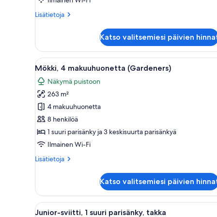
Lisätietoja
Lisätietoja
huoneesta
Luksussviitti
Katso valitsemiesi päivien hinna
(2
Double
beds,
Avaa
Hirsimökki, jossa on kivinen sa
8
Lakefront)
Mökki, 4 makuuhuonetta (Gardeners)
kaikki
Näkymä puistoon
huonetyypin
263 m²
Mökki,
4
4 makuuhuonetta
makuuhuonetta
8 henkilöä
(Gardeners)
1 suuri parisänky ja 3 keskisuurta parisänkyä
kuvat
Ilmainen Wi-Fi
Lisätietoja
Lisätietoja
huoneesta
Mökki,
Katso valitsemiesi päivien hinna
4
makuuhuonetta
(Gardeners)
Avaa
Hotellihuone, jossa on suuri s
2
Junior-sviitti, 1 suuri parisänky, takka