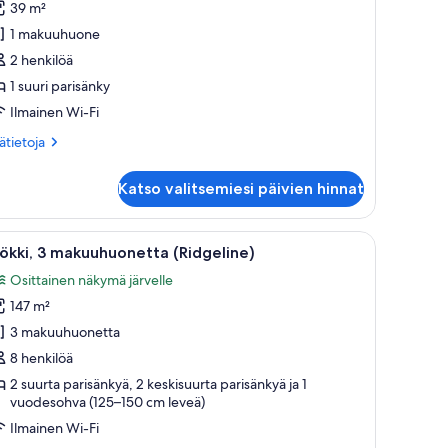
39 m²
1 makuuhuone
uuri
2 henkilöä
arisänky,
1 suuri parisänky
äköala
ahdelle
Ilmainen Wi-Fi
uvat
ätietoja
sätietoja
oneesta
nior-
Katso valitsemiesi päivien hinnat
itti,
uri
 televisio, kahvinkeitin ja näkymä vuorille.
vaa
Tunnelmallinen hirsihökkelö, jossa on vihreä ka
8
risänky,
kki, 3 makuuhuonetta (Ridgeline)
ikki
köala
Osittainen näkymä järvelle
hdelle
uonetyypin
147 m²
ökki,
3 makuuhuonetta
akuuhuonetta
8 henkilöä
Ridgeline)
2 suurta parisänkyä, 2 keskisuurta parisänkyä ja 1
uvat
vuodesohva (125–150 cm leveä)
Ilmainen Wi-Fi