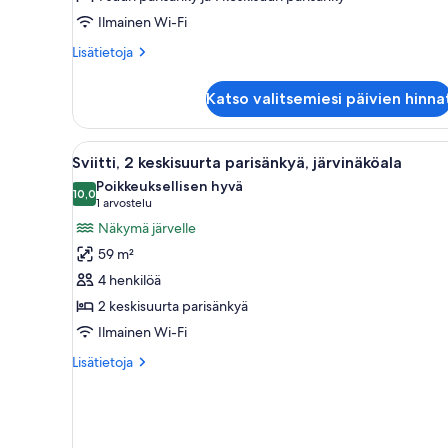
Ilmainen Wi-Fi
Lisätietoja
Lisätietoja
huoneesta
Sviitti,
Katso valitsemiesi päivien hinna
2
makuuhuonetta
Avaa
Moderni sisustus, jossa on kaa
3
Sviitti, 2 keskisuurta parisänkyä, järvinäköala
kaikki
Poikkeuksellisen hyvä
huonetyypin
10,0
10,0 kautta 10
(1
1 arvostelu
Sviitti,
arvostelu)
Näkymä järvelle
2
59 m²
keskisuurta
4 henkilöä
parisänkyä,
2 keskisuurta parisänkyä
järvinäköala
Ilmainen Wi-Fi
kuvat
Lisätietoja
Lisätietoja
huoneesta
Sviitti,
2
keskisuurta