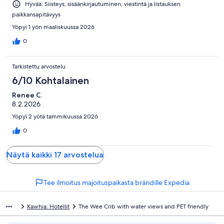
Hyvää: Siisteys, sisäänkirjautuminen, viestintä ja listauksen
paikkansapitävyys
Yöpyi 1 yön maaliskuussa 2026
0
Tarkistettu arvostelu
6/10 Kohtalainen
Renee C.
8.2.2026
Yöpyi 2 yötä tammikuussa 2026
0
Näytä kaikki 17 arvostelua
Tee ilmoitus majoituspaikasta brändille Expedia
Kawhia: Hotellit
The Wee Crib with water views and PET friendly