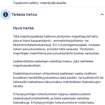
Tupakointi sallittu: määrätyillä alueilla
Tärkeää tietoa
Hyvä tietää
Tätä majoituspaikkaa hallinnoi yksityinen majoittaja (eli taho,
joka ei toimi kaupankäynti-, ammatinharjoittamis- tai
liiketoimintatarkoituksissa). EU:n kuluttajansuojalaki, mukaan
lukien peruutusoikeus, ei koske tätä varausta. Yksityisen
majoittajan määrittämä peruutuskäytäntö koskee varaustasi.
Lisähenkilöistä saatetaan veloittaa maksu, joka vaihtelee
majoituspaikoittain
Sisäänkirjautumisen yhteydessä saatetaan vaatia virallinen
kuvallinen henkilöllisyystodistus sekä pankki- tai luottokortti tai
käteisellä maksettava takuumaksu mahdollisten lisämaksujen
varalta.
Erityispyyntöjen toteutuminen riippuu saatavuudesta
sisäänkirjautumishetkellä, ja niistä saatetaan veloittaa
lisämaksuja. Erityispyyntöjen toteutumista ei voida taata.