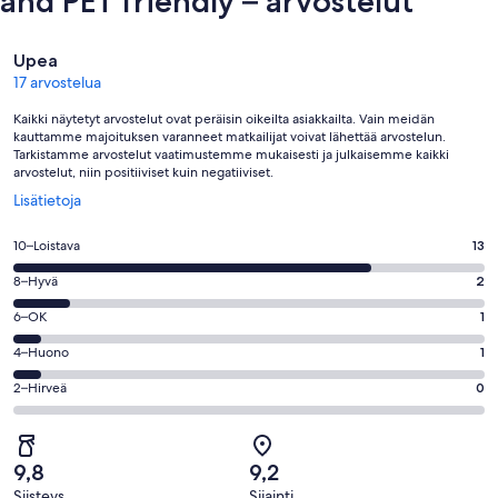
and PET friendly – arvostelut
Arvostelut
Upea
17 arvostelua
Kaikki näytetyt arvostelut ovat peräisin oikeilta asiakkailta. Vain meidän
kauttamme majoituksen varanneet matkailijat voivat lähettää arvostelun.
Tarkistamme arvostelut vaatimustemme mukaisesti ja julkaisemme kaikki
arvostelut, niin positiiviset kuin negatiiviset.
Avautuu
Lisätietoja
uuteen
ikkunaan
Arvosana
10–Loistava
13
10
Arvosana
8–Hyvä
2
-
8
Loistava.
Arvosana
6–OK
1
-
13
6
Hyvä.
Arvosana
4–Huono
1
kautta
-
2
4
17
OK.
Arvosana
2–Hirveä
0
kautta
-
arvostelua
1
2
17
Huono.
kautta
-
arvostelua
1
17
Hirveä.
kautta
9,8
9,2
arvostelua
0
17
Siisteys
Sijainti