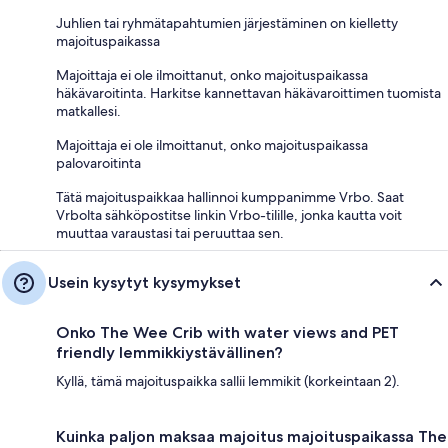
Juhlien tai ryhmätapahtumien järjestäminen on kielletty
majoituspaikassa
Majoittaja ei ole ilmoittanut, onko majoituspaikassa
häkävaroitinta. Harkitse kannettavan häkävaroittimen tuomista
matkallesi.
Majoittaja ei ole ilmoittanut, onko majoituspaikassa
palovaroitinta
Tätä majoituspaikkaa hallinnoi kumppanimme Vrbo. Saat
Vrbolta sähköpostitse linkin Vrbo-tilille, jonka kautta voit
muuttaa varaustasi tai peruuttaa sen.
Usein kysytyt kysymykset
Onko The Wee Crib with water views and PET
friendly lemmikkiystävällinen?
Kyllä, tämä majoituspaikka sallii lemmikit (korkeintaan 2).
Kuinka paljon maksaa majoitus majoituspaikassa The