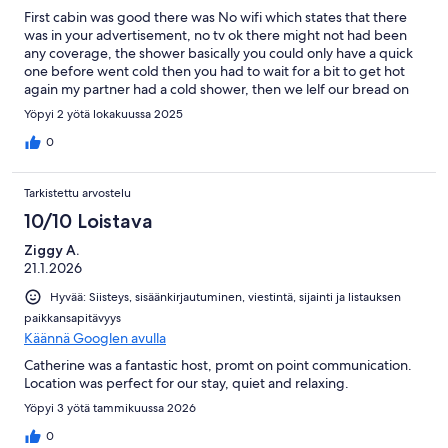
First cabin was good there was No wifi which states that there
was in your advertisement, no tv ok there might not had been
any coverage, the shower basically you could only have a quick
one before went cold then you had to wait for a bit to get hot
again my partner had a cold shower, then we lelf our bread on
the bench found ants all over our bread which we had to throw
Yöpyi 2 yötä lokakuussa 2025
away last of all Kawhia was bout 20 minutes away you said just
up road to me our stay wasn't satisfied so im asking for a Refund
0
of 100 Nga mihi Lorrie whare
Tarkistettu arvostelu
10/10 Loistava
Ziggy A.
21.1.2026
Hyvää: Siisteys, sisäänkirjautuminen, viestintä, sijainti ja listauksen
paikkansapitävyys
Käännä Googlen avulla
Catherine was a fantastic host, promt on point communication.
Location was perfect for our stay, quiet and relaxing.
Yöpyi 3 yötä tammikuussa 2026
0