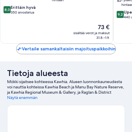
hintaa
8.0
Erittäin hyvä
8,0
9.2
Upe
kautta
350 arvostelua
9,2
kautta
440 
10,
10,
Erittäin
Hinta
73 €
Upea,
hyvä,
on
440
sisältää verot ja maksut
350
73 €
31.8.–1.9.
arvostel
arvostelua
Vertaile samankaltaisiin majoituspaikkoihin
Tietoja alueesta
Mökki sijaitsee kohteessa Kawhia. Alueen luonnonkauneudesta
voi nauttia kohteissa Kawhia Beach ja Manu Bay Nature Reserve,
ja Kawhia Regional Museum & Gallery, ja Raglan & District
Museum on mielenkiintoinen kulttuurikohde.
Näytä enemmän
Vieraile
matkaoppaassamme kohteeseen Kawhia
Kawhia: näytä lisää mökkejä