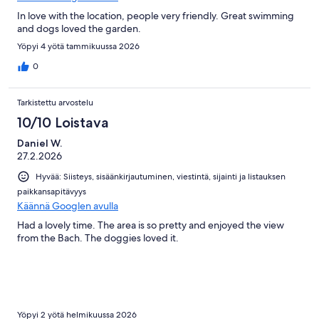
In love with the location, people very friendly. Great swimming
and dogs loved the garden.
Yöpyi 4 yötä tammikuussa 2026
0
Tarkistettu arvostelu
10/10 Loistava
Daniel W.
27.2.2026
Hyvää: Siisteys, sisäänkirjautuminen, viestintä, sijainti ja listauksen
paikkansapitävyys
Käännä Googlen avulla
Had a lovely time. The area is so pretty and enjoyed the view
from the Bach. The doggies loved it.
Yöpyi 2 yötä helmikuussa 2026