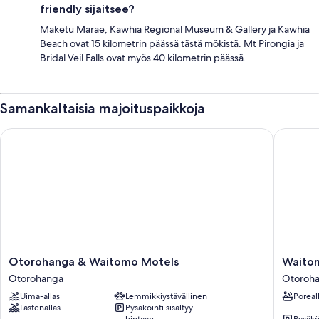
friendly sijaitsee?
Maketu Marae, Kawhia Regional Museum & Gallery ja Kawhia
Beach ovat 15 kilometrin päässä tästä mökistä. Mt Pirongia ja
Bridal Veil Falls ovat myös 40 kilometrin päässä.
Samankaltaisia majoituspaikkoja
Otorohanga & Waitomo Motels
Waitomo
Otorohanga
Waitom
Otorohanga & Waitomo Motels
Waitom
&
Orchard
Otorohanga
Otoroh
Waitomo
Estate
Uima-allas
Lemmikkiystävällinen
Poreal
Motels
B&B
Lastenallas
Pysäköinti sisältyy
Otorohanga
Otoroh
hintaan
Pysäköi