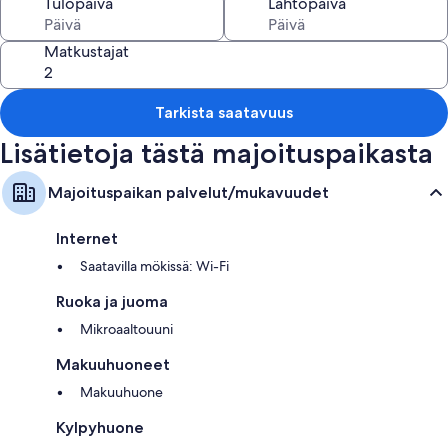
Tulopäivä
Lähtöpäivä
Matkustajat
Tarkista saatavuus
Lisätietoja tästä majoituspaikasta
Majoituspaikan palvelut/mukavuudet
Internet
Saatavilla mökissä: Wi-Fi
Ruoka ja juoma
Mikroaaltouuni
Makuuhuoneet
Makuuhuone
Kylpyhuone