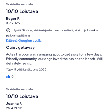
Tarkistettu arvostelu
10/10 Loistava
Roger P.
3.7.2025
Hyvää: Siisteys, sisäänkirjautuminen, viestintä, sijainti ja listauksen
paikkansapitävyys
Käännä Googlen avulla
Quiet getaway
Aotea Harbour was a amazing spot to get awsy for a few days.
Friendly community, our dogs loved the run on the beach. Will
definitely revisit.
Yöpyi 5 yötä kesäkuussa 2025
0
Tarkistettu arvostelu
10/10 Loistava
Joanna P.
25.4.2025