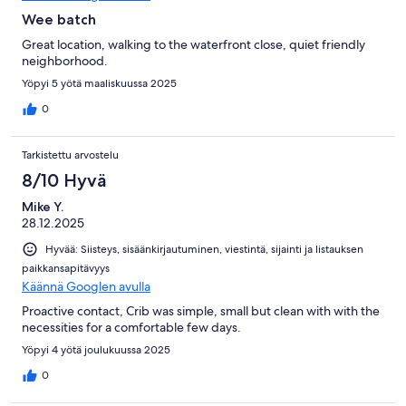
Wee batch
Great location, walking to the waterfront close, quiet friendly
neighborhood.
Yöpyi 5 yötä maaliskuussa 2025
0
Tarkistettu arvostelu
8/10 Hyvä
Mike Y.
28.12.2025
Hyvää: Siisteys, sisäänkirjautuminen, viestintä, sijainti ja listauksen
paikkansapitävyys
Käännä Googlen avulla
Proactive contact, Crib was simple, small but clean with with the
necessities for a comfortable few days.
Yöpyi 4 yötä joulukuussa 2025
0