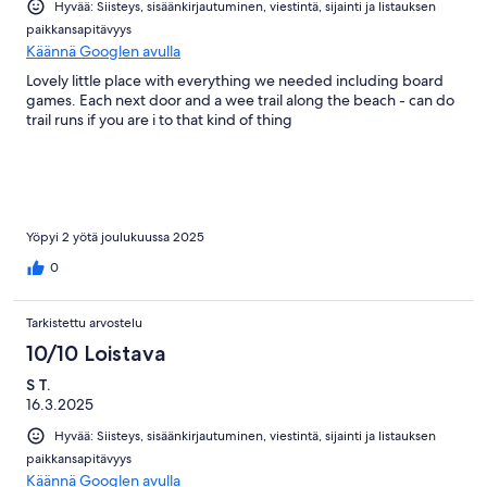
Hyvää: Siisteys, sisäänkirjautuminen, viestintä, sijainti ja listauksen
paikkansapitävyys
Käännä Googlen avulla
Lovely little place with everything we needed including board
games. Each next door and a wee trail along the beach - can do
trail runs if you are i to that kind of thing
Yöpyi 2 yötä joulukuussa 2025
0
Tarkistettu arvostelu
10/10 Loistava
S T.
16.3.2025
Hyvää: Siisteys, sisäänkirjautuminen, viestintä, sijainti ja listauksen
paikkansapitävyys
Käännä Googlen avulla