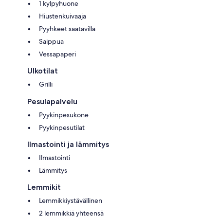
1 kylpyhuone
Hiustenkuivaaja
Pyyhkeet saatavilla
Saippua
Vessapaperi
Ulkotilat
Grilli
Pesulapalvelu
Pyykinpesukone
Pyykinpesutilat
Ilmastointi ja lämmitys
Ilmastointi
Lämmitys
Lemmikit
Lemmikkiystävällinen
2 lemmikkiä yhteensä