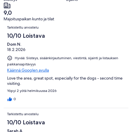
kautta
arvostelua
17
9,0
arvostelua
Majoituspaikan kunto ja tilat
Arvostelut
Tarkistettu arvostelu
10/10 Loistava
Dom N.
18.2.2026
Hyvää: Siisteys, sisäänkirjautuminen, viestintä, sijainti ja listauksen
paikkansapitävyys
Käännä Googlen avulla
Love the area, great spot, especially for the dogs - second time
visiting.
Yöpyi 2 yötä helmikuussa 2026
0
Tarkistettu arvostelu
10/10 Loistava
Sarah A.