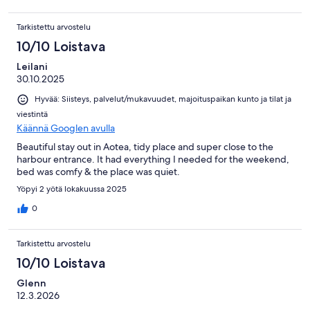
Tarkistettu arvostelu
10/10 Loistava
Leilani
30.10.2025
Hyvää: Siisteys, palvelut/mukavuudet, majoituspaikan kunto ja tilat ja
viestintä
Käännä Googlen avulla
Beautiful stay out in Aotea, tidy place and super close to the
harbour entrance. It had everything I needed for the weekend,
bed was comfy & the place was quiet.
Yöpyi 2 yötä lokakuussa 2025
0
Tarkistettu arvostelu
10/10 Loistava
Glenn
12.3.2026