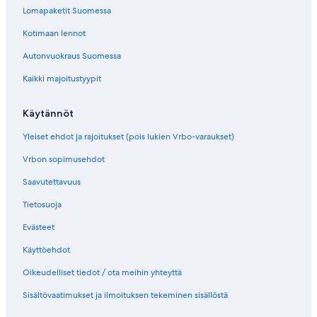
Lomapaketit Suomessa
Kotimaan lennot
Autonvuokraus Suomessa
Kaikki majoitustyypit
Käytännöt
Yleiset ehdot ja rajoitukset (pois lukien Vrbo-varaukset)
Vrbon sopimusehdot
Saavutettavuus
Tietosuoja
Evästeet
Käyttöehdot
Oikeudelliset tiedot / ota meihin yhteyttä
Sisältövaatimukset ja ilmoituksen tekeminen sisällöstä