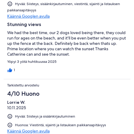
Hyvää: Siisteys, sisäänkirjautuminen, viestintä, sijainti ja listauksen
paikkansapitävyys
Käännä Googlen avulla
Stunning views
We had the best time, our 2 dogs loved being there, they could
run for ages on the beach, and it'll be even better when you put
up the fence at the back. Definitely be back when thats up.
Prime location where you can watch the sunset Thanks
Catherine can and see the sunset.
Yöpyi 3 yötä huhtikuussa 2025
1
Tarkistettu arvostelu
4/10 Huono
Lorrie W.
10.11.2025
Hyvää: Siisteys ja sisäänkirjautuminen
Huonoa: Viestintä, sijainti ja listauksen paikkansapitävyys
Käännä Googlen avulla