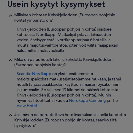
Usein kysytyt kysymykset
i
n
Millainen kohteen Knivskjellodden (Euroopan pohjoisin
h
kohta) ympäristö on?
y
v
Knivskjellodden (Euroopan pohjoisin kohta) sijaitsee
i
kohteessa Nordkapp. Matkailijat pitävät lähiseudun
n
veden läheisyydestä. Nordkapp tarjoaa 6 hotellia ja
.
muuta majoitusvaihtoehtoa, joten voit valita majapaikan
P
haluamillasi mukavuuksilla.
a
i
Mikä on paras hotelli lähellä kohdetta Knivskjellodden
k
(Euroopan pohjoisin kohta)?
k
Scandic Nordkapp
on yksi suosituimmista
a
majoituspaikoista matkustajatietojemme mukaan, ja tämä
o
hotelli tarjoaa asiakkaiden käyttöön ilmaisen pysäköinnin
n
ja kuntosalin. Se sijaitsee 19 kilometrin päässä kohteesta
h
Knivskjellodden (Euroopan pohjoisin kohta). Muihin
y
hyviin vaihtoehtoihin kuuluu
Nordkapp Camping
ja
The
v
View Hotel
.
ä
j
Jos minun on peruutettava hotellivaraukseni lähellä kohdetta
a
Knivskjellodden (Euroopan pohjoisin kohta), saanko siitä
s
hyvityksen?
i