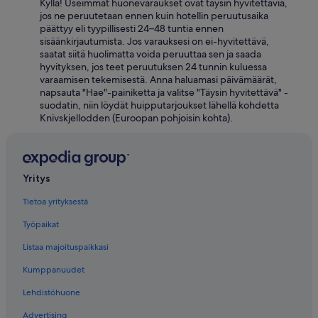
i
Kyllä! Useimmat huonevaraukset ovat täysin hyvitettäviä,
t
jos ne peruutetaan ennen kuin hotellin peruutusaika
ä
päättyy eli tyypillisesti 24–48 tuntia ennen
p
sisäänkirjautumista. Jos varauksesi on ei-hyvitettävä,
a
saatat siitä huolimatta voida peruuttaa sen ja saada
a
hyvityksen, jos teet peruutuksen 24 tunnin kuluessa
s
varaamisen tekemisestä. Anna haluamasi päivämäärät,
e
napsauta "Hae"-painiketta ja valitse "Täysin hyvitettävä" -
e
suodatin, niin löydät huipputarjoukset lähellä kohdetta
p
Knivskjellodden (Euroopan pohjoisin kohta).
a
r
i
l
Yritys
l
e
Tietoa yrityksestä
l
y
Työpaikat
h
y
Listaa majoituspaikkasi
e
l
Kumppanuudet
l
Lehdistöhuone
e
k
Advertising