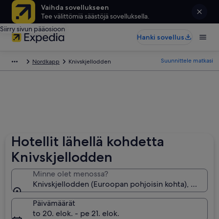
Vaihda sovellukseen
Tee välittömiä säästöjä sovelluksella.
Siirry sivun pääosioon
Hanki sovellus
Suunnittele matkasi
Nordkapp
Knivskjellodden
Hotellit lähellä kohdetta
Knivskjellodden
Minne olet menossa?
Knivskjellodden (Euroopan pohjoisin kohta), Nordka
Päivämäärät
to 20. elok. - pe 21. elok.