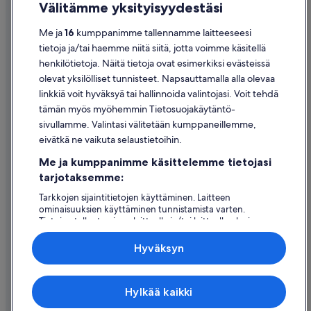
Saavutettavuus
s
Välitämme yksityisyydestäsi
s
Tietosuoja
e
Me ja
16
kumppanimme tallennamme laitteeseesi
o
Evästeet
tietoja ja/tai haemme niitä siitä, jotta voimme käsitellä
n
henkilötietoja. Näitä tietoja ovat esimerkiksi evästeissä
l
Käyttöehdot
ä
olevat yksilölliset tunnisteet. Napsauttamalla alla olevaa
Oikeudelliset tiedot / ota meihin yhteyttä
h
linkkiä voit hyväksyä tai hallinnoida valintojasi. Voit tehdä
e
tämän myös myöhemmin Tietosuojakäytäntö-
Sisältövaatimukset ja ilmoituksen tekeminen sisällöstä
l
sivullamme. Valintasi välitetään kumppaneillemme,
l
eivätkä ne vaikuta selaustietoihin.
ä
Tuki
N
Me ja kumppanimme käsittelemme tietojasi
o
Ota yhteyttä
tarjotaksemme:
r
d
Varauksen muuttaminen tai peruuttaminen
Tarkkojen sijaintitietojen käyttäminen. Laitteen
k
ominaisuuksien käyttäminen tunnistamista varten.
Hyvityksen hakeminen ja aikarajat
a
Tietojen tallentaminen laitteelle ja/tai laitteella olevien
p
tietojen käyttö. Kohdennettu mainonta ja personoitu
Varaa lento lentoyhtiön hyvityskupongeilla
p
sisältö, mainonnan ja sisällön mittaus, yleisötutkimus ja
Hyväksyn
i
palvelujen kehittäminen.
Kansainväliset matka-asiakirjat
a
Kumppanien (toimittajien) luettelo
.
Expedia Inc. ei ole vastuussa ulkoisten sivustojen sisällöstä.
M
Hylkää kaikki
© 2026 Expedia, Inc., Expedia Groupin yritys. Kaikki oikeudet
y
pidätetään. Expedia ja Expedia-logo ovat Expedia, Inc.:n tavaramerkkejä