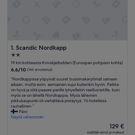
Scandic Nordkapp
1. Scandic Nordkapp
2.0
tähden
19 km kohteesta Knivskjellodden (Euroopan pohjoisin kohta)
majoituspaikka
6.6
6,6/10
(146 arvostelua)
kautta
”
”Nordkappissa yöpyivät suuret bussimakaryhmät samaan
10,
N
aikaan, mutta esim. aamiainen sujui kuitenkin hyvin. Paikka
(146
o
on hyvä ja siitä paasee parille lyhyellekin vaellusreitille, kuin
arvostelua)
r
myös se on lähellä Nordkappia. Myös läheinen
d
pikkukaupunki oli viehättävä pistäytyä. Yö hotellissa
k
rauhallinen.”
a
Päivi
p
Näytä vähemmän
p
Hinta
129 €
i
on
sisältää verot ja maksut
s