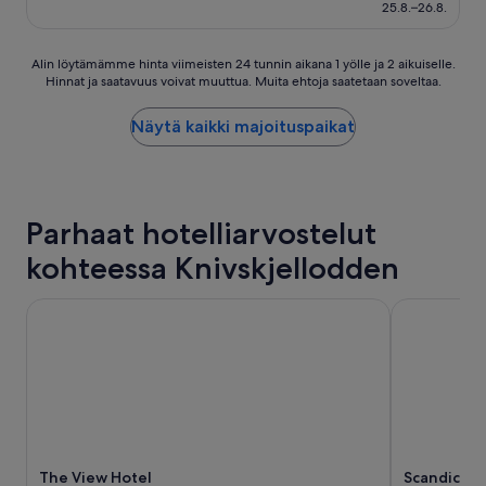
129 €
25.8.–26.8.
s
a
y
Alin
Alin löytämämme hinta viimeisten 24 tunnin aikana 1 yölle ja 2 aikuiselle.
ö
Hinnat ja saatavuus voivat muuttua. Muita ehtoja saatetaan soveltaa.
löytämämme
p
hinta
y
viimeisten
Näytä kaikki majoituspaikat
i
24
v
tunnin
ä
aikana
t
1
s
yölle
Parhaat hotelliarvostelut
u
ja
u
2
kohteessa Knivskjellodden
r
aikuiselle.
e
Hinnat
t
The View Hotel
Scandic Br
ja
b
saatavuus
u
voivat
s
muuttua.
s
Muita
i
ehtoja
m
saatetaan
a
soveltaa.
k
The View Hotel
Scandic Br
a