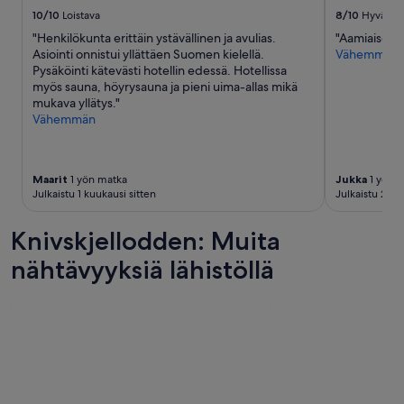
r
10/10
Loistava
8/10
Hyvä
y
"Henkilökunta erittäin ystävällinen ja avulias.
"Aamiaisella
h
Asiointi onnistui yllättäen Suomen kielellä.
Vähemmän
m
Pysäköinti kätevästi hotellin edessä. Hotellissa
ä
myös sauna, höyrysauna ja pieni uima-allas mikä
t
mukava yllätys."
s
Vähemmän
a
m
a
a
Maarit
1 yön matka
Jukka
1 yön 
n
Julkaistu 1 kuukausi sitten
Julkaistu 2 ku
a
i
Knivskjellodden: Muita
k
a
nähtävyyksiä lähistöllä
a
n
,
m
u
t
t
a
e