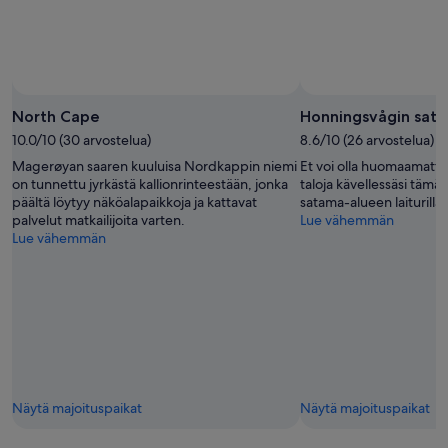
s
i
m
.
a
a
North Cape
Honningsvågin sat
m
10.0/10 (30 arvostelua)
8.6/10 (26 arvostelua)
i
a
Magerøyan saaren kuuluisa Nordkappin niemi
Et voi olla huomaamatta 
i
on tunnettu jyrkästä kallionrinteestään, jonka
taloja kävellessäsi tämä
n
päältä löytyy näköalapaikkoja ja kattavat
satama-alueen laiturilla.
e
palvelut matkailijoita varten.
Lue vähemmän
n
Lue vähemmän
s
u
j
u
i
k
u
i
t
Näytä majoituspaikat
Näytä majoituspaikat
e
n
k