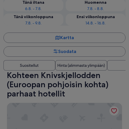
Tänä iltana
Huomenna
6.8. - 7.8.
7.8. - 8.8.
Tänä viikonloppuna
Ensi viikonloppuna
7.8. - 9.8.
14.8. - 16.8.
Kartta
Suodata
Suositellut
Hinta (alimmasta ylimpään)
E
Kohteen Knivskjellodden
(Euroopan pohjoisin kohta)
parhaat hotellit
Scandic Nordkapp