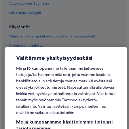
Autonvuokraus Suomessa
Kaikki majoitustyypit
Käytännöt
Yleiset ehdot ja rajoitukset (pois lukien Vrbo-varaukset)
Vrbon sopimusehdot
Saavutettavuus
Välitämme yksityisyydestäsi
Tietosuoja
Me ja
16
kumppanimme tallennamme laitteeseesi
Evästeet
tietoja ja/tai haemme niitä siitä, jotta voimme käsitellä
henkilötietoja. Näitä tietoja ovat esimerkiksi evästeissä
Käyttöehdot
olevat yksilölliset tunnisteet. Napsauttamalla alla olevaa
Oikeudelliset tiedot / ota meihin yhteyttä
linkkiä voit hyväksyä tai hallinnoida valintojasi. Voit tehdä
tämän myös myöhemmin Tietosuojakäytäntö-
Sisältövaatimukset ja ilmoituksen tekeminen sisällöstä
sivullamme. Valintasi välitetään kumppaneillemme,
eivätkä ne vaikuta selaustietoihin.
Tuki
Me ja kumppanimme käsittelemme tietojasi
Ota yhteyttä
tarjotaksemme: