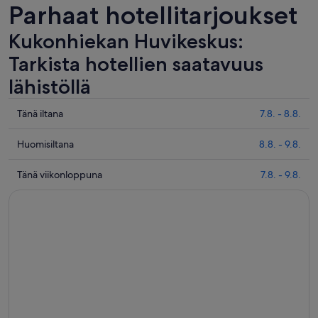
Parhaat hotellitarjoukset
Kukonhiekan Huvikeskus:
Tarkista hotellien saatavuus
lähistöllä
Tarkista
Tänä iltana
7.8. - 8.8.
hinnat
lähellä
Tarkista
Huomisiltana
8.8. - 9.8.
kohdetta
hinnat
Kukonhiekan
lähellä
Tarkista
Tänä viikonloppuna
7.8. - 9.8.
Huvikeskus
kohdetta
hinnat
täksi
Kukonhiekan
lähellä
illaksi
Huvikeskus
kohdetta
eli
huomisillaksi
Kukonhiekan
7.8.
eli
Huvikeskus
-
8.8.
täksi
8.8.
-
viikonlopuksi
9.8.
eli
7.8.