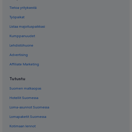
Tietoa yrityksestä
Työpaikat
Listaa majoituspaikkasi
Kumppanuudet
Lehdistöhuone
Advertising
Affiliate Marketing
Tutustu
Suomen matkaopas
Hotellit Suomessa
Loma-asunnot Suomessa
Lomapaketit Suomessa
Kotimaan lennot