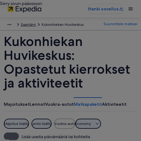
Siirry sivun pääosioon
Hanki sovellus
Suunnittele matkasi
Saarijärvi
Kukonhiekan Huvikeskus
Kukonhiekan
Huvikeskus:
Opastetut kierrokset
ja aktiviteetit
Majoitukset
Lennot
Vuokra-autot
Matkapaketit
Aktiviteetit
Majoitus lisätty
Lento lisätty
Vuokra-auto
Economy
Lisää useita päivämääriä tai kohteita