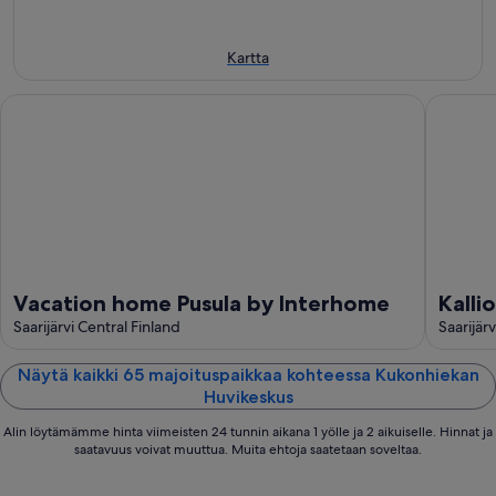
-
9.8.
Kartta
Vacation home Pusula by Interhome
Kalliori
Vacation home Pusula by Interhome
Kalli
Saarijärvi Central Finland
Saarijär
Näytä kaikki 65 majoituspaikkaa kohteessa Kukonhiekan
Huvikeskus
Alin löytämämme hinta viimeisten 24 tunnin aikana 1 yölle ja 2 aikuiselle. Hinnat ja
saatavuus voivat muuttua. Muita ehtoja saatetaan soveltaa.