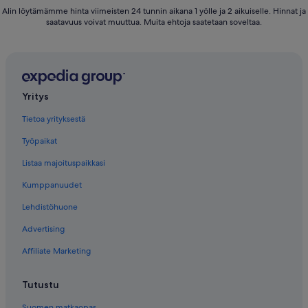
Alin löytämämme hinta viimeisten 24 tunnin aikana 1 yölle ja 2 aikuiselle. Hinnat ja
saatavuus voivat muuttua. Muita ehtoja saatetaan soveltaa.
Yritys
Tietoa yrityksestä
Työpaikat
Listaa majoituspaikkasi
Kumppanuudet
Lehdistöhuone
Advertising
Affiliate Marketing
Tutustu
Suomen matkaopas