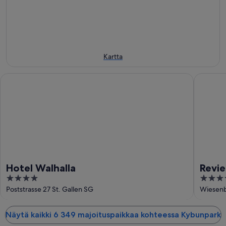
11.8.
eli
14.8.
-
16.8.
Kartta
Hotel Walhalla
Revier H
Hotel Walhalla
Revie
4
4
out
out
Poststrasse 27 St. Gallen SG
Wiesenb
of
of
5
5
Näytä kaikki 6 349 majoituspaikkaa kohteessa Kybunpark