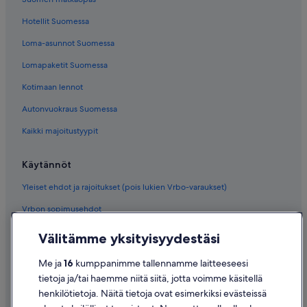
Hotellit Suomessa
Loma-asunnot Suomessa
Lomapaketit Suomessa
Kotimaan lennot
Autonvuokraus Suomessa
Kaikki majoitustyypit
Käytännöt
Yleiset ehdot ja rajoitukset (pois lukien Vrbo-varaukset)
Vrbon sopimusehdot
Saavutettavuus
Välitämme yksityisyydestäsi
Tietosuoja
Me ja
16
kumppanimme tallennamme laitteeseesi
Evästeet
tietoja ja/tai haemme niitä siitä, jotta voimme käsitellä
henkilötietoja. Näitä tietoja ovat esimerkiksi evästeissä
Käyttöehdot