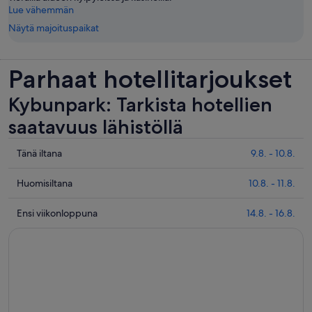
Lue vähemmän
Näytä majoituspaikat
Parhaat hotellitarjoukset
Kybunpark: Tarkista hotellien
saatavuus lähistöllä
Tarkista
Tänä iltana
9.8. - 10.8.
hinnat
lähellä
Tarkista
Huomisiltana
10.8. - 11.8.
kohdetta
hinnat
Kybunpark
lähellä
Tarkista
Ensi viikonloppuna
14.8. - 16.8.
täksi
kohdetta
hinnat
illaksi
Kybunpark
lähellä
eli
huomisillaksi
kohdetta
9.8.
eli
Kybunpark
-
10.8.
ensi
10.8.
-
viikonlopuksi