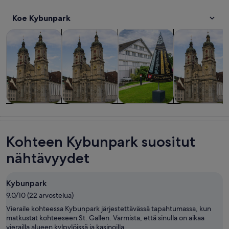
Koe Kybunpark
Aukeaa uudelle välilehdelle
Aukeaa uudelle välilehdell
Aukea
Kiertoajelut ja päiväretket
Historia ja kulttuuri
Ruoka, juoma ja yöelämä
Yksityiset ja ti
Kiertoajelut ja
Historia ja
Ruoka, juoma
Yksityiset ja
päiväretket
kulttuuri
ja yöelämä
tilauskiertoajel
Kohteen Kybunpark suositut
nähtävyydet
Kybunpark
9.0/10 (22 arvostelua)
Vieraile kohteessa Kybunpark järjestettävässä tapahtumassa, kun
matkustat kohteeseen St. Gallen. Varmista, että sinulla on aikaa
vierailla alueen kylpylöissä ja kasinoilla.