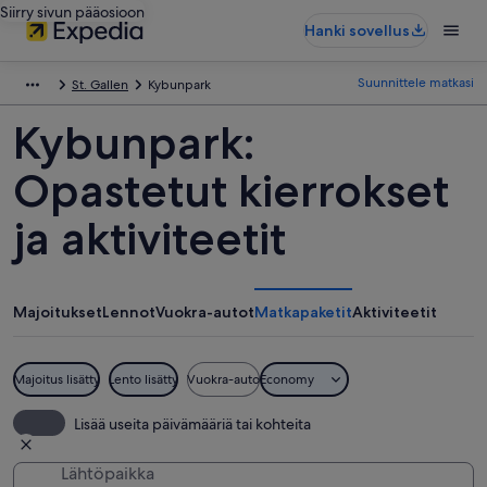
Siirry sivun pääosioon
Hanki sovellus
Suunnittele matkasi
St. Gallen
Kybunpark
Kybunpark:
Opastetut kierrokset
ja aktiviteetit
Majoitukset
Lennot
Vuokra-autot
Matkapaketit
Aktiviteetit
Majoitus lisätty
Lento lisätty
Vuokra-auto
Economy
Lisää useita päivämääriä tai kohteita
Lähtöpaikka