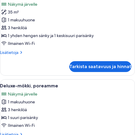
Näkymä järvelle
huonetyypin
35 m²
Deluxe-
mökki,
1 makuuhuone
useita
3 henkilöä
sänkyjä
1 yhden hengen sänky ja 1 keskisuuri parisänky
kuvat
Ilmainen Wi-Fi
Lisätietoja
Lisätietoja
huoneesta
Deluxe-
Tarkista saatavuus ja hinnat
mökki,
useita
sänkyjä
Avaa
Huoneessa on puinen penkki, suuret ikk
6
Deluxe-mökki, poreamme
kaikki
Näkymä järvelle
huonetyypin
1 makuuhuone
Deluxe-
mökki,
3 henkilöä
poreamme
1 suuri parisänky
kuvat
Ilmainen Wi-Fi
Lisätietoja
Lisätietoja