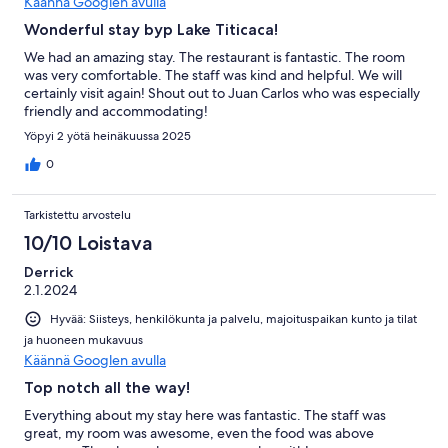
Käännä Googlen avulla
Wonderful stay byp Lake Titicaca!
We had an amazing stay. The restaurant is fantastic. The room
was very comfortable. The staff was kind and helpful. We will
certainly visit again! Shout out to Juan Carlos who was especially
friendly and accommodating!
Yöpyi 2 yötä heinäkuussa 2025
0
Tarkistettu arvostelu
10/10 Loistava
Derrick
2.1.2024
Hyvää: Siisteys, henkilökunta ja palvelu, majoituspaikan kunto ja tilat
ja huoneen mukavuus
Käännä Googlen avulla
Top notch all the way!
Everything about my stay here was fantastic. The staff was
great, my room was awesome, even the food was above