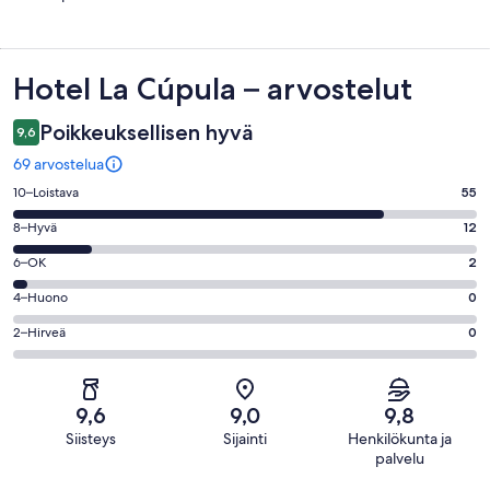
Arvostelut
Hotel La Cúpula – arvostelut
Poikkeuksellisen hyvä
9,6
69 arvostelua
Arvosana
10–Loistava
55
10
Arvosana
8–Hyvä
12
-
8
Loistava.
Arvosana
6–OK
2
-
55
6
Hyvä.
Arvosana
4–Huono
0
kautta
-
12
4
69
OK.
Arvosana
2–Hirveä
0
kautta
-
arvostelua
2
2
69
Huono.
kautta
-
arvostelua
0
69
Hirveä.
kautta
9,6
9,0
9,8
arvostelua
0
69
Siisteys
Sijainti
Henkilökunta ja
kautta
arvostelua
palvelu
69