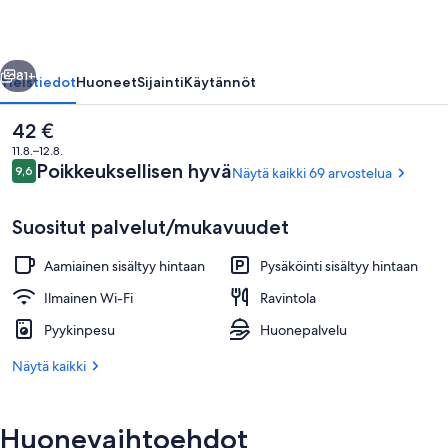
llinen
Seuraava
81+
Yleistiedot
Huoneet
Sijainti
Käytännöt
Nykyinen
42 €
hinta
11.8.–12.8.
on
Arvostelut
Poikkeuksellisen hyvä
9,6
Näytä kaikki 69 arvostelua
9,6 kautta 10.
42 €
Suositut palvelut/mukavuudet
Aamiainen sisältyy hintaan
Pysäköinti sisältyy hintaan
Ulkoalueet
Ilmainen Wi-Fi
Ravintola
Pyykinpesu
Huonepalvelu
Näytä kaikki
Huonevaihtoehdot