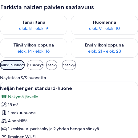
Tarkista näiden päivien saatavuus
Tarkista tämän illan saatavuus elok. 8 - elok. 9
Tarkista huomisen saatavuus el
Tänä iltana
Huomenna
elok. 8 - elok. 9
elok. 9 - elok. 10
Tarkista tämän viikonlopun saatavuus elok. 14 - elok. 16
Tarkista ensi viikonlopun saata
Tänä viikonloppuna
Ensi viikonloppuna
elok. 14 - elok. 16
elok. 21 - elok. 23
Huoneille
Kaikki huoneet
3+ sänkyä
1 sänky
2 sänkyä
saatavilla
olevia
Näytetään 9/9 huonetta
suodattimia
Avaa
Huoneessa on kaksi sänkyä, puinen pö
3
Neljän hengen standard-huone
kaikki
Näkymä järvelle
huonetyypin
15 m²
Neljän
hengen
1 makuuhuone
standard-
4 henkilöä
huone
1 keskisuuri parisänky ja 2 yhden hengen sänkyä
kuvat
Ilmainen Wi-Fi