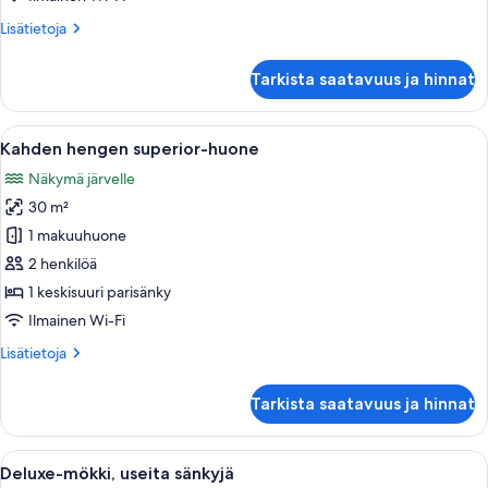
Lisätietoja
Lisätietoja
huoneesta
Neljän
Tarkista saatavuus ja hinnat
hengen
standard-
huone
Avaa
Puinen portaikko, jossa on kaide, joht
9
Kahden hengen superior-huone
kaikki
Näkymä järvelle
huonetyypin
30 m²
Kahden
hengen
1 makuuhuone
superior-
2 henkilöä
huone
1 keskisuuri parisänky
kuvat
Ilmainen Wi-Fi
Lisätietoja
Lisätietoja
huoneesta
Kahden
Tarkista saatavuus ja hinnat
hengen
superior-
huone
Avaa
Huoneessa on suuri ikkuna, puulattia ja
9
Deluxe-mökki, useita sänkyjä
kaikki