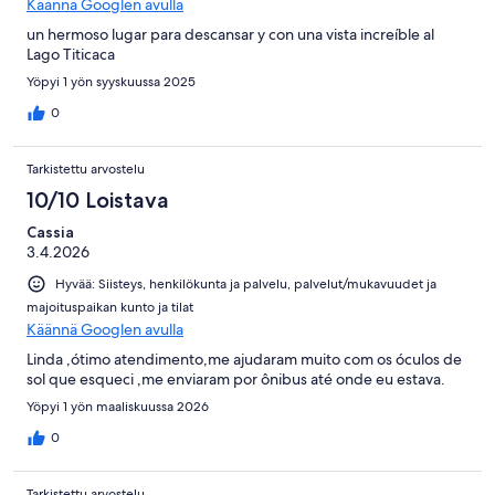
Käännä Googlen avulla
un hermoso lugar para descansar y con una vista increíble al
Lago Titicaca
Yöpyi 1 yön syyskuussa 2025
0
Tarkistettu arvostelu
10/10 Loistava
Cassia
3.4.2026
Hyvää: Siisteys, henkilökunta ja palvelu, palvelut/mukavuudet ja
majoituspaikan kunto ja tilat
Käännä Googlen avulla
Linda ,ótimo atendimento,me ajudaram muito com os óculos de
sol que esqueci ,me enviaram por ônibus até onde eu estava.
Yöpyi 1 yön maaliskuussa 2026
0
Tarkistettu arvostelu