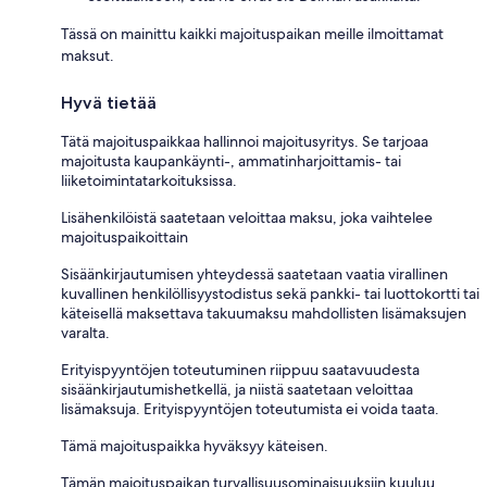
Tässä on mainittu kaikki majoituspaikan meille ilmoittamat
maksut.
Hyvä tietää
Tätä majoituspaikkaa hallinnoi majoitusyritys. Se tarjoaa
majoitusta kaupankäynti-, ammatinharjoittamis- tai
liiketoimintatarkoituksissa.
Lisähenkilöistä saatetaan veloittaa maksu, joka vaihtelee
majoituspaikoittain
Sisäänkirjautumisen yhteydessä saatetaan vaatia virallinen
kuvallinen henkilöllisyystodistus sekä pankki- tai luottokortti tai
käteisellä maksettava takuumaksu mahdollisten lisämaksujen
varalta.
Erityispyyntöjen toteutuminen riippuu saatavuudesta
sisäänkirjautumishetkellä, ja niistä saatetaan veloittaa
lisämaksuja. Erityispyyntöjen toteutumista ei voida taata.
Tämä majoituspaikka hyväksyy käteisen.
Tämän majoituspaikan turvallisuusominaisuuksiin kuuluu