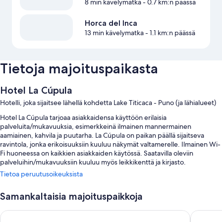
8 min kävelymatka
- 0.7 km:n päässä
Horca del Inca
13 min kävelymatka
- 1.1 km:n päässä
Tietoja majoituspaikasta
Hotel La Cúpula
Hotelli, joka sijaitsee lähellä kohdetta Lake Titicaca - Puno (ja lähialueet)
Hotel La Cúpula tarjoaa asiakkaidensa käyttöön erilaisia
palveluita/mukavuuksia, esimerkkeinä ilmainen mannermainen
aamiainen, kahvila ja puutarha. La Cúpula on paikan päällä sijaitseva
ravintola, jonka erikoisuuksiin kuuluu näkymät valtamerelle. Ilmainen Wi-
Fi huoneessa on kaikkien asiakkaiden käytössä. Saatavilla oleviin
palveluihin/mukavuuksiin kuuluu myös leikkikenttä ja kirjasto.
Tietoa peruutusoikeuksista
Muihin etuihin kuuluvat:
Ilmainen omatoiminen pysäköinti
Samankaltaisia majoituspaikkoja
Matkatavarasäilytys, ulkokalusteet ja savuttomat tilat
Mia Posada Copacabana
Hotel Pe
Kiertoajelu-/lippupalvelu, concierge-palvelut ja tallelokero