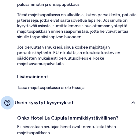
palosammutin ja ensiapupakkaus
Tässä majoituspaikassa on ulkotiloja, kuten parvekkeita, patioita
ja terasseja, jotka eivät saata soveltua lapsille. Jos sinulla on
kysyttävää asiasta, suosittelemme sinua ottamaan yhteyttä
majoituspaikkaan ennen saapumistasi, jotta he voivat antaa
sinulle tarpeisiisi sopivan huoneen
Jos peruutat varauksesi, sinua koskee majoittajan
peruutuskäytäntö. EU:n kuluttajan oikeuksia koskevien
säädösten mukaisesti peruutusoikeus ei koske
majoitusvarauspalveluita.
Lisämaininnat
Tässä majoituspaikassa ei ole hissejä
Usein kysytyt kysymykset
Onko Hotel La Cúpula lemmikkiystävällinen?
Ei, ainoastaan avutajaeläimet ovat tervetulleita tähän
majoituspaikkaan.