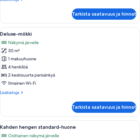
huoneesta
Deluxe-
Tarkista saatavuus ja hinnat
mökki,
poreamme
Avaa
Huone, josta on näkymä vesistöön, siin
13
Deluxe-mökki
kaikki
Näkymä järvelle
huonetyypin
30 m²
Deluxe-
mökki
1 makuuhuone
kuvat
4 henkilöä
2 keskisuurta parisänkyä
Ilmainen Wi-Fi
Lisätietoja
Lisätietoja
huoneesta
Deluxe-
Tarkista saatavuus ja hinnat
mökki
Avaa
Huoneessa on puinen pöytä, kaksi rott
13
Kahden hengen standard-huone
kaikki
Osittainen näkymä järvelle
huonetyypin