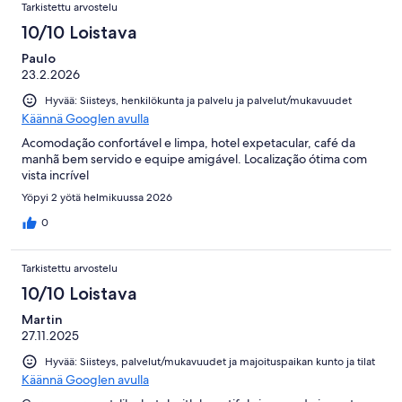
Arvostelut
arvostelua
Tarkistettu arvostelu
10/10 Loistava
Paulo
23.2.2026
Hyvää: Siisteys, henkilökunta ja palvelu ja palvelut/mukavuudet
Käännä Googlen avulla
Acomodação confortável e limpa, hotel expetacular, café da
manhã bem servido e equipe amigável. Localização ótima com
vista incrível
Yöpyi 2 yötä helmikuussa 2026
0
Tarkistettu arvostelu
10/10 Loistava
Martin
27.11.2025
Hyvää: Siisteys, palvelut/mukavuudet ja majoituspaikan kunto ja tilat
Käännä Googlen avulla