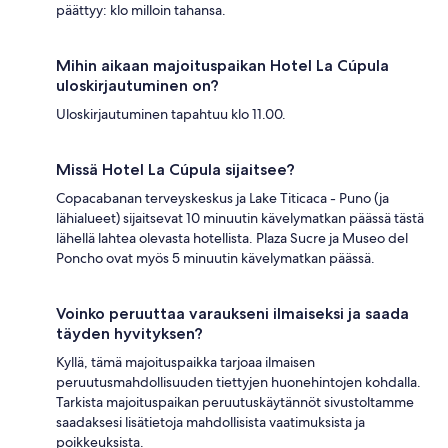
päättyy: klo milloin tahansa.
Mihin aikaan majoituspaikan Hotel La Cúpula
uloskirjautuminen on?
Uloskirjautuminen tapahtuu klo 11.00.
Missä Hotel La Cúpula sijaitsee?
Copacabanan terveyskeskus ja Lake Titicaca - Puno (ja
lähialueet) sijaitsevat 10 minuutin kävelymatkan päässä tästä
lähellä lahtea olevasta hotellista. Plaza Sucre ja Museo del
Poncho ovat myös 5 minuutin kävelymatkan päässä.
Voinko peruuttaa varaukseni ilmaiseksi ja saada
täyden hyvityksen?
Kyllä, tämä majoituspaikka tarjoaa ilmaisen
peruutusmahdollisuuden tiettyjen huonehintojen kohdalla.
Tarkista majoituspaikan peruutuskäytännöt sivustoltamme
saadaksesi lisätietoja mahdollisista vaatimuksista ja
poikkeuksista.