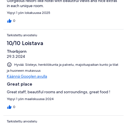
Gorgeous resort-like hotel with beautiful views and nice extras
in each unique room.
Yöpyi 1 yön lokakuussa 2025
0
Tarkistettu arvostelu
10/10 Loistava
Thorbjorn
29.3.2024
Hyvää: Siisteys, henkilökunta ja palvelu, majoituspaikan kunto ja tilat
ja huoneen mukavuus
Käännä Googlen avulla
Great place
Great staff, beautiful rooms and sorroundings, great food !
Yöpyi 1 yön maaliskuussa 2024
0
Tarkistettu arvostelu