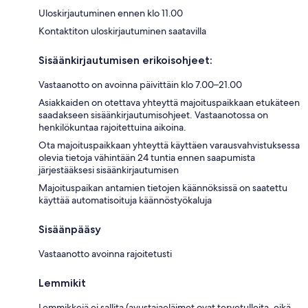
Uloskirjautuminen ennen klo 11.00
Kontaktiton uloskirjautuminen saatavilla
Sisäänkirjautumisen erikoisohjeet:
Vastaanotto on avoinna päivittäin klo 7.00–21.00
Asiakkaiden on otettava yhteyttä majoituspaikkaan etukäteen
saadakseen sisäänkirjautumisohjeet. Vastaanotossa on
henkilökuntaa rajoitettuina aikoina.
Ota majoituspaikkaan yhteyttä käyttäen varausvahvistuksessa
olevia tietoja vähintään 24 tuntia ennen saapumista
järjestääksesi sisäänkirjautumisen
Majoituspaikan antamien tietojen käännöksissä on saatettu
käyttää automatisoituja käännöstyökaluja
Sisäänpääsy
Vastaanotto avoinna rajoitetusti
Lemmikit
Lemmikkejä ei sallita (avustajaeläimet ovat tervetulleita, eikä