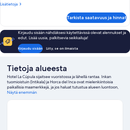
kuvat
Lisätietoja
Lisätietoja
huoneesta
suite
Tarkista saatavuus ja hinnat
doble
superior
Kirjaudu sisään nähdäksesi käytettävissä olevat alennukset ja
edut. Lisää uusia, palkitsevia seikkailuja!
Kirjaudu sisään
Liity, se on ilmaista
Tietoja alueesta
Hotel La Cúpula sijaitsee vuoristossa ja lähellä rantaa. Inkan
tuomioistuin (Intikala) ja Horca del Inca ovat mielenkiintoisia
paikallisia maamerkkejä, ja jos haluat tutustua alueen luontoon,
lisää Lake Titicaca - Puno (ja lähialueet) ja Plaza Sucre listallesi.
Näytä enemmän
Vieraile matkaoppaassamme kohteeseen Copacabana