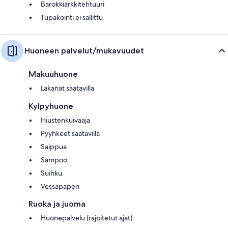
Barokkiarkkitehtuuri
Tupakointi ei sallittu
Huoneen palvelut/mukavuudet
Makuuhuone
Lakanat saatavilla
Kylpyhuone
Hiustenkuivaaja
Pyyhkeet saatavilla
Saippua
Sampoo
Suihku
Vessapaperi
Ruoka ja juoma
Huonepalvelu (rajoitetut ajat)