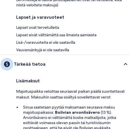
niistä veloiteta maksuja)
Lapset ja varavuoteet
Lapset ovat tervetulleita
Lapset eivät välttämättä saa ilmaista aamiaista
Lisä-/varavuoteita ei ole saatavilla
Vauvansänkyjä ei ole saatavilla
Tärkeää tietoa
Lisämaksut
Majoituspaikka veloittaa seuraavat paikan päällä suoritettavat
maksut. Maksuihin saattaa sisältyä sovellettavat verot:
Sinua saatetaan pyytää maksamaan seuraava maksu
majoituspaikassa:
Bolivian arvonlisävero
(13 %).
Arvonlisävero ei välttämättä koske matkailijoita, jotka
esittävät voimassa olevan passin tai turistiviisumin
osoittaakseen, että he eivät ole Bolivian asukkaita.