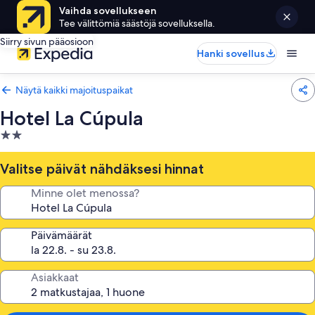
Vaihda sovellukseen
Tee välittömiä säästöjä sovelluksella.
Siirry sivun pääosioon
Hanki sovellus
Näytä kaikki majoituspaikat
Hotel La Cúpula
2.0
tähden
majoituspaikka
Valitse päivät nähdäksesi hinnat
Minne olet menossa?
Päivämäärät
Asiakkaat