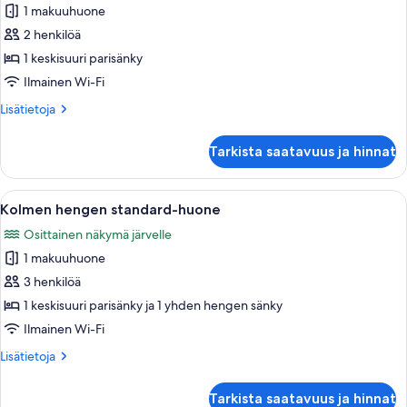
1 makuuhuone
Kahden
hengen
2 henkilöä
standard-
1 keskisuuri parisänky
huone
Ilmainen Wi-Fi
kuvat
Lisätietoja
Lisätietoja
huoneesta
Kahden
Tarkista saatavuus ja hinnat
hengen
standard-
huone
Avaa
Huone, jossa on sänky, tuoli, työpöytä,
12
Kolmen hengen standard-huone
kaikki
Osittainen näkymä järvelle
huonetyypin
1 makuuhuone
Kolmen
hengen
3 henkilöä
standard-
1 keskisuuri parisänky ja 1 yhden hengen sänky
huone
Ilmainen Wi-Fi
kuvat
Lisätietoja
Lisätietoja
huoneesta
Kolmen
Tarkista saatavuus ja hinnat
hengen