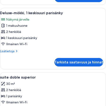
standard-
huone
Avaa
Huone, jossa on sänky, tuoli ja ikkun
7
Deluxe-mökki, 1 keskisuuri parisänky
kaikki
Näkymä järvelle
huonetyypin
1 makuuhuone
Deluxe-
mökki,
2 henkilöä
1
1 keskisuuri parisänky
keskisuuri
Ilmainen Wi-Fi
parisänky
Lisätietoja
Lisätietoja
kuvat
huoneesta
Deluxe-
Tarkista saatavuus ja hinnat
mökki,
1
keskisuuri
Avaa
Äänieristys, ilmainen Wi-Fi, yksilöllisest
8
parisänky
suite doble superior
kaikki
30 m²
huonetyypin
2 henkilöä
suite
doble
1 parisänky
superior
Ilmainen Wi-Fi