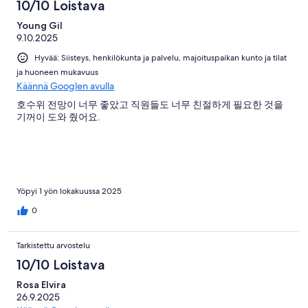
10/10 Loistava
Young Gil
9.10.2025
Hyvää: Siisteys, henkilökunta ja palvelu, majoituspaikan kunto ja tilat
ja huoneen mukavuus
Käännä Googlen avulla
호수위 전망이 너무 좋았고 직원들도 너무 친절하게 필요한 것을
기꺼이 도와 줬어요.
Yöpyi 1 yön lokakuussa 2025
0
Tarkistettu arvostelu
10/10 Loistava
Rosa Elvira
26.9.2025