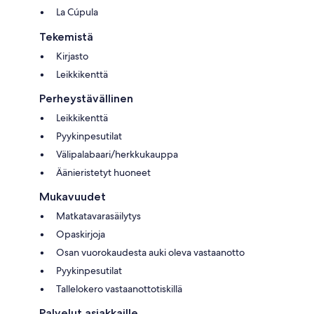
La Cúpula
Tekemistä
Kirjasto
Leikkikenttä
Perheystävällinen
Leikkikenttä
Pyykinpesutilat
Välipalabaari/herkkukauppa
Äänieristetyt huoneet
Mukavuudet
Matkatavarasäilytys
Opaskirjoja
Osan vuorokaudesta auki oleva vastaanotto
Pyykinpesutilat
Tallelokero vastaanottotiskillä
Palvelut asiakkaille