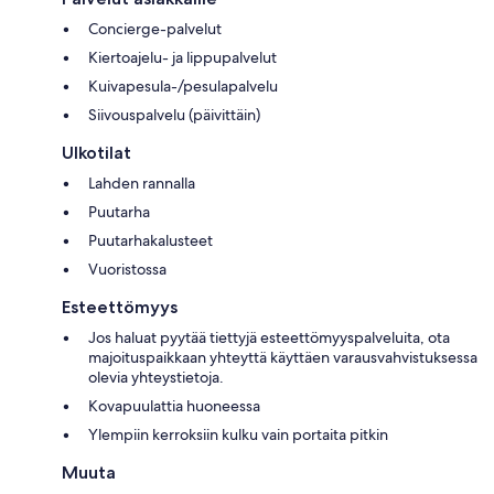
Concierge-palvelut
Kiertoajelu- ja lippupalvelut
Kuivapesula-/pesulapalvelu
Siivouspalvelu (päivittäin)
Ulkotilat
Lahden rannalla
Puutarha
Puutarhakalusteet
Vuoristossa
Esteettömyys
Jos haluat pyytää tiettyjä esteettömyyspalveluita, ota
majoituspaikkaan yhteyttä käyttäen varausvahvistuksessa
olevia yhteystietoja.
Kovapuulattia huoneessa
Ylempiin kerroksiin kulku vain portaita pitkin
Muuta