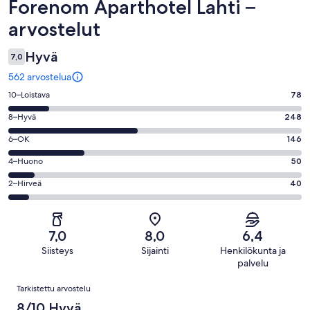
Arvostelut
Forenom Aparthotel Lahti –
arvostelut
Hyvä
7,0
562 arvostelua
Arvosana
10–Loistava
78
10
Arvosana
8–Hyvä
248
-
8
Loistava.
Arvosana
6–OK
146
-
78
6
Hyvä.
Arvosana
4–Huono
50
kautta
-
248
4
562
OK.
Arvosana
2–Hirveä
40
kautta
-
arvostelua
146
2
562
Huono.
kautta
-
arvostelua
50
562
Hirveä.
kautta
7,0
8,0
6,4
arvostelua
40
562
Siisteys
Sijainti
Henkilökunta ja
kautta
arvostelua
palvelu
562
Arvostelut
arvostelua
Tarkistettu arvostelu
8/10 Hyvä