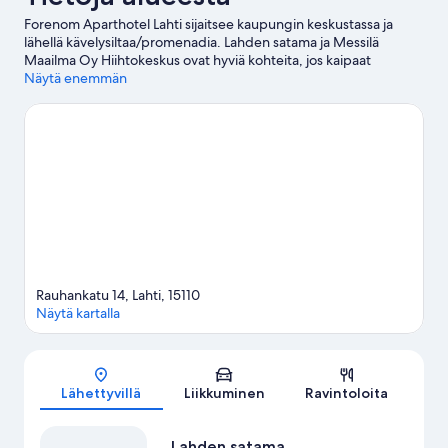
Forenom Aparthotel Lahti sijaitsee kaupungin keskustassa ja
lähellä kävelysiltaa/promenadia. Lahden satama ja Messilä
Maailma Oy Hiihtokeskus ovat hyviä kohteita, jos kaipaat
aktiivisempaa lomaa, ja jos haluat shoppailla, Lahden tori ja
Näytä enemmän
Kauppakeskus Trio sopivat siihen täydellisesti. Haluatko
osallistua johonkin tapahtumaan tai käydä matsissa vierailusi
aikana? Tarkista kohteiden Kisapuisto ja Isku-areena
tapahtumakalenteri. Kannattaa myös varata aikaa alueen
aktiviteetteihin tutustumiseen. Niihin kuuluu muun muassa
hiihtäminen/lasketteleminen.
Vieraile matkaoppaassamme
kohteeseen Lahti
Lahti: näytä lisää huoneistoja
Rauhankatu 14, Lahti, 15110
Näytä kartalla
Kartta
Lähettyvillä
Liikkuminen
Ravintoloita
Lahden satama