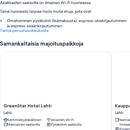
Asiakkaiden saatavilla on ilmainen Wi-Fi huoneessa.
Tämä huoneisto tarjoaa myös muita etuja, joita ovat:
Omatoiminen pysäköinti (lisämaksusta), express-uloskirjautuminen
ja express-sisäänkirjautuminen
Tietoa peruutusoikeuksista
Hissi ja matkatavarasäilytys
Samankaltaisia majoituspaikkoja
Huoneiden varustelu
Kaikki 137 huonetta tarjoavat sellaisia mukavuuksia kuten ylelliset
GreenStar Hotel Lahti
Kauppaho
vuodevaatteet sekä ilmainen Wi-Fi.
Muihin palveluihin/mukavuuksiin lukeutuvat:
Kylpyhuoneet, joista löytyy suihkut ja kylpyammeet tai suihkut
Jääkaapit, mikroaaltouunit ja keittoastiat/astiat/ruokailuvälineet
GreenStar
Kauppah
GreenStar Hotel Lahti
Kauppa
Hotel
Lahti
Lahti
Lahti
Lahti
Lemmikkiystävällinen
Ilmainen Wi-Fi
Aamiai
Lahti
Aamiainen saatavilla
Pysäköinti saatavilla
hintaa
Pysäköi