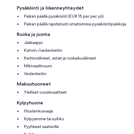
Pysäköinti ja liikenneyhteydet
Paikan päällä pysäköinti (EUR 15 per per yö)
Paikan päällä rajoitetusti omatoimisia pysäköintipaikkoja
Ruoka ja juoma
Jääkaappi
Kahvin-/vedenkeitin
Keittovälineet, astiat ja ruokailuvälineet
Mikroaaltouuni
Vedenkeitin
Makuuhuoneet
Ylelliset vuodevaatteet
Kylpyhuone
Hiustenkuivaaja
Kylpyamme tai suihku
Pyyhkeet saatavilla