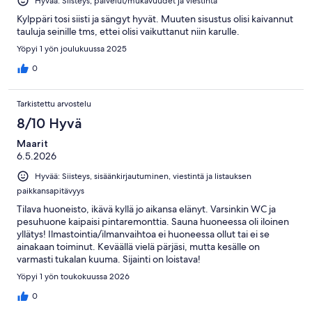
Hyvää: Siisteys, palvelut/mukavuudet ja viestintä
Kylppäri tosi siisti ja sängyt hyvät. Muuten sisustus olisi kaivannut
tauluja seinille tms, ettei olisi vaikuttanut niin karulle.
Yöpyi 1 yön joulukuussa 2025
0
Tarkistettu arvostelu
8/10 Hyvä
Maarit
6.5.2026
Hyvää: Siisteys, sisäänkirjautuminen, viestintä ja listauksen
paikkansapitävyys
Tilava huoneisto, ikävä kyllä jo aikansa elänyt. Varsinkin WC ja
pesuhuone kaipaisi pintaremonttia. Sauna huoneessa oli iloinen
yllätys! Ilmastointia/ilmanvaihtoa ei huoneessa ollut tai ei se
ainakaan toiminut. Keväällä vielä pärjäsi, mutta kesälle on
varmasti tukalan kuuma. Sijainti on loistava!
Yöpyi 1 yön toukokuussa 2026
0