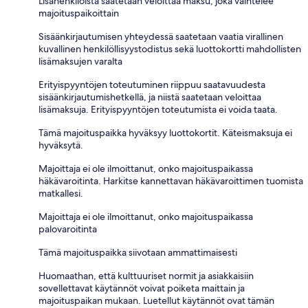
Lisähenkilöistä saatetaan veloittaa maksu, joka vaihtelee
majoituspaikoittain
Sisäänkirjautumisen yhteydessä saatetaan vaatia virallinen
kuvallinen henkilöllisyystodistus sekä luottokortti mahdollisten
lisämaksujen varalta
Erityispyyntöjen toteutuminen riippuu saatavuudesta
sisäänkirjautumishetkellä, ja niistä saatetaan veloittaa
lisämaksuja. Erityispyyntöjen toteutumista ei voida taata.
Tämä majoituspaikka hyväksyy luottokortit. Käteismaksuja ei
hyväksytä.
Majoittaja ei ole ilmoittanut, onko majoituspaikassa
häkävaroitinta. Harkitse kannettavan häkävaroittimen tuomista
matkallesi.
Majoittaja ei ole ilmoittanut, onko majoituspaikassa
palovaroitinta
Tämä majoituspaikka siivotaan ammattimaisesti
Huomaathan, että kulttuuriset normit ja asiakkaisiin
sovellettavat käytännöt voivat poiketa maittain ja
majoituspaikan mukaan. Luetellut käytännöt ovat tämän