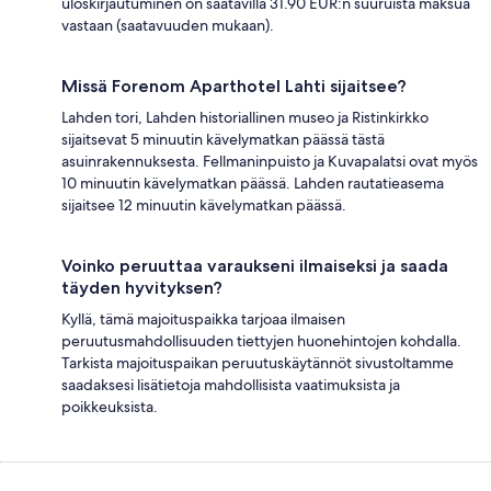
uloskirjautuminen on saatavilla 31.90 EUR:n suuruista maksua
vastaan (saatavuuden mukaan).
Missä Forenom Aparthotel Lahti sijaitsee?
Lahden tori, Lahden historiallinen museo ja Ristinkirkko
sijaitsevat 5 minuutin kävelymatkan päässä tästä
asuinrakennuksesta. Fellmaninpuisto ja Kuvapalatsi ovat myös
10 minuutin kävelymatkan päässä. Lahden rautatieasema
sijaitsee 12 minuutin kävelymatkan päässä.
Voinko peruuttaa varaukseni ilmaiseksi ja saada
täyden hyvityksen?
Kyllä, tämä majoituspaikka tarjoaa ilmaisen
peruutusmahdollisuuden tiettyjen huonehintojen kohdalla.
Tarkista majoituspaikan peruutuskäytännöt sivustoltamme
saadaksesi lisätietoja mahdollisista vaatimuksista ja
poikkeuksista.