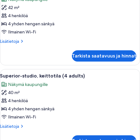
huonetyypin
42 m²
Neljän
hengen
4 henkilöä
standard-
4 yhden hengen sänkyä
huone
Ilmainen Wi-Fi
kuvat
Lisätietoja
Lisätietoja
huoneesta
Neljän
Tarkista saatavuus ja hinnat
hengen
standard-
huone
Avaa
Pieni hotellihuone, jossa on sänky, sohv
6
Superior-studio, keittotila (4 adults)
kaikki
Näkymä kaupungille
huonetyypin
40 m²
Superior-
studio,
4 henkilöä
keittotila
4 yhden hengen sänkyä
(4
Ilmainen Wi-Fi
adults)
Lisätietoja
Lisätietoja
kuvat
huoneesta
Superior-