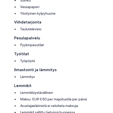
Suihku
Vessapaperi
Yksityinen kylpyhuone
Viihdetarjonta
Taulutelevisio
Pesulapalvelu
Pyykinpesutilat
Työtilat
Työpöytä
Ilmastointi ja lämmitys
Lämmitys
Lemmikit
Lemmikkiystävällinen
Maksu: EUR 9,50 per majoitustila per päivä
Avustajaeläimistä ei veloiteta maksuja
Lemmikit sallittu tietyissä huoneissa