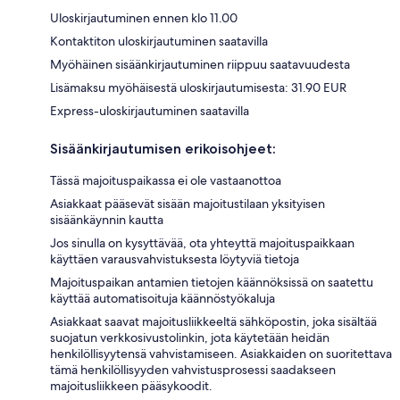
Uloskirjautuminen ennen klo 11.00
Kontaktiton uloskirjautuminen saatavilla
Myöhäinen sisäänkirjautuminen riippuu saatavuudesta
Lisämaksu myöhäisestä uloskirjautumisesta: 31.90 EUR
Express-uloskirjautuminen saatavilla
Sisäänkirjautumisen erikoisohjeet:
Tässä majoituspaikassa ei ole vastaanottoa
Asiakkaat pääsevät sisään majoitustilaan yksityisen
sisäänkäynnin kautta
Jos sinulla on kysyttävää, ota yhteyttä majoituspaikkaan
käyttäen varausvahvistuksesta löytyviä tietoja
Majoituspaikan antamien tietojen käännöksissä on saatettu
käyttää automatisoituja käännöstyökaluja
Asiakkaat saavat majoitusliikkeeltä sähköpostin, joka sisältää
suojatun verkkosivustolinkin, jota käytetään heidän
henkilöllisyytensä vahvistamiseen. Asiakkaiden on suoritettava
tämä henkilöllisyyden vahvistusprosessi saadakseen
majoitusliikkeen pääsykoodit.