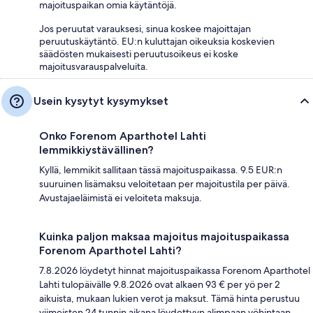
majoituspaikan omia käytäntöjä.
Jos peruutat varauksesi, sinua koskee majoittajan
peruutuskäytäntö. EU:n kuluttajan oikeuksia koskevien
säädösten mukaisesti peruutusoikeus ei koske
majoitusvarauspalveluita.
Usein kysytyt kysymykset
Onko Forenom Aparthotel Lahti
lemmikkiystävällinen?
Kyllä, lemmikit sallitaan tässä majoituspaikassa. 9.5 EUR:n
suuruinen lisämaksu veloitetaan per majoitustila per päivä.
Avustajaeläimistä ei veloiteta maksuja.
Kuinka paljon maksaa majoitus majoituspaikassa
Forenom Aparthotel Lahti?
7.8.2026 löydetyt hinnat majoituspaikassa Forenom Aparthotel
Lahti tulopäivälle 9.8.2026 ovat alkaen 93 € per yö per 2
aikuista, mukaan lukien verot ja maksut. Tämä hinta perustuu
viimeisten 24 tunnin aikana löydettyyn alimpaan yöhintaan