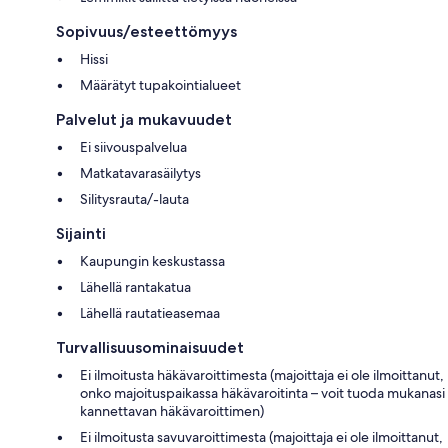
Sopivuus/esteettömyys
Hissi
Määrätyt tupakointialueet
Palvelut ja mukavuudet
Ei siivouspalvelua
Matkatavarasäilytys
Silitysrauta/-lauta
Sijainti
Kaupungin keskustassa
Lähellä rantakatua
Lähellä rautatieasemaa
Turvallisuusominaisuudet
Ei ilmoitusta häkävaroittimesta (majoittaja ei ole ilmoittanut,
onko majoituspaikassa häkävaroitinta – voit tuoda mukanasi
kannettavan häkävaroittimen)
Ei ilmoitusta savuvaroittimesta (majoittaja ei ole ilmoittanut,