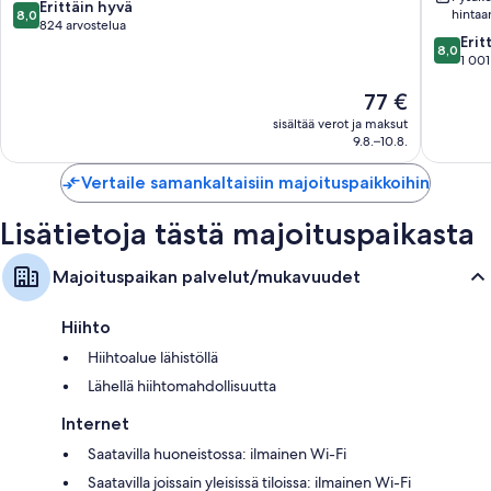
8.0
Erittäin hyvä
hintaa
8,0
kautta
824 arvostelua
8.0
Erit
10,
8,0
kautta
1 001
Erittäin
10,
hyvä,
Hinta
77 €
Erittäin
824
on
hyvä,
arvostelua
sisältää verot ja maksut
77 €
1 001
9.8.–10.8.
arvostel
Vertaile samankaltaisiin majoituspaikkoihin
Lisätietoja tästä majoituspaikasta
Majoituspaikan palvelut/mukavuudet
Hiihto
Hiihtoalue lähistöllä
Lähellä hiihtomahdollisuutta
Internet
Saatavilla huoneistossa: ilmainen Wi-Fi
Saatavilla joissain yleisissä tiloissa: ilmainen Wi-Fi