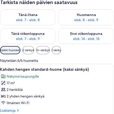
Tarkista näiden päivien saatavuus
Tarkista tämän illan saatavuus elok. 7 - elok. 8
Tarkista huomisen saatavuus el
Tänä iltana
Huomenna
elok. 7 - elok. 8
elok. 8 - elok. 9
Tarkista tämän viikonlopun saatavuus elok. 7 - elok. 9
Tarkista ensi viikonlopun saatav
Tänä viikonloppuna
Ensi viikonloppuna
elok. 7 - elok. 9
elok. 14 - elok. 16
Huoneille
Kaikki huoneet
2 sänkyä
3+ sänkyä
1 sänky
saatavilla
olevia
Näytetään 6/6 huonetta
suodattimia
Avaa
Moderni hotellihuone, jossa on suuri 
9
Kahden hengen standard-huone (kaksi sänkyä)
kaikki
Näkymä kaupungille
huonetyypin
17 m²
Kahden
hengen
2 henkilöä
standard-
2 yhden hengen sänkyä
huone
Ilmainen Wi-Fi
(kaksi
Lisätietoja
Lisätietoja
sänkyä)