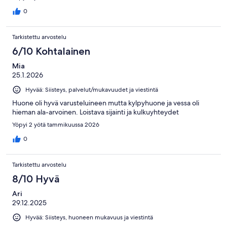
0
Tarkistettu arvostelu
6/10 Kohtalainen
Mia
25.1.2026
Hyvää: Siisteys, palvelut/mukavuudet ja viestintä
Huone oli hyvä varusteluineen mutta kylpyhuone ja vessa oli
hieman ala-arvoinen. Loistava sijainti ja kulkuyhteydet
Yöpyi 2 yötä tammikuussa 2026
0
Tarkistettu arvostelu
8/10 Hyvä
Ari
29.12.2025
Hyvää: Siisteys, huoneen mukavuus ja viestintä