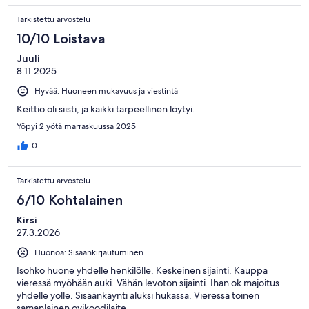
Tarkistettu arvostelu
10/10 Loistava
Juuli
8.11.2025
Hyvää: Huoneen mukavuus ja viestintä
Keittiö oli siisti, ja kaikki tarpeellinen löytyi.
Yöpyi 2 yötä marraskuussa 2025
0
Tarkistettu arvostelu
6/10 Kohtalainen
Kirsi
27.3.2026
Huonoa: Sisäänkirjautuminen
Isohko huone yhdelle henkilölle. Keskeinen sijainti. Kauppa
vieressä myöhään auki. Vähän levoton sijainti. Ihan ok majoitus
yhdelle yölle. Sisäänkäynti aluksi hukassa. Vieressä toinen
samanlainen ovikoodilaite.