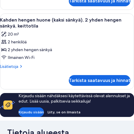
Tarkista saatavuus ja hinnat
studio,
keittotila
(4
Avaa
Pieni, käytännöllinen keittiönurkkaus, j
2
adults)
Kahden hengen huone (kaksi sänkyä), 2 yhden hengen
kaikki
sänkyä, keittotila
huonetyypin
20 m²
Kahden
2 henkilöä
hengen
2 yhden hengen sänkyä
huone
(kaksi
Ilmainen Wi-Fi
sänkyä),
Lisätietoja
Lisätietoja
2
huoneesta
Kahden
yhden
Tarkista saatavuus ja hinnat
hengen
hengen
huone
sänkyä,
(kaksi
Kirjaudu sisään nähdäksesi käytettävissä olevat alennukset ja
keittotila
sänkyä),
edut. Lisää uusia, palkitsevia seikkailuja!
2
kuvat
yhden
Kirjaudu sisään
Liity, se on ilmaista
hengen
sänkyä,
keittotila
Tietoja alueesta