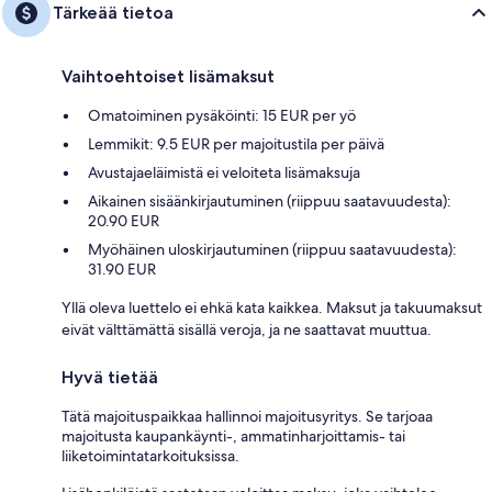
Tärkeää tietoa
Vaihtoehtoiset lisämaksut
Omatoiminen pysäköinti: 15 EUR per yö
Lemmikit: 9.5 EUR per majoitustila per päivä
Avustajaeläimistä ei veloiteta lisämaksuja
Aikainen sisäänkirjautuminen (riippuu saatavuudesta):
20.90 EUR
Myöhäinen uloskirjautuminen (riippuu saatavuudesta):
31.90 EUR
Yllä oleva luettelo ei ehkä kata kaikkea. Maksut ja takuumaksut
eivät välttämättä sisällä veroja, ja ne saattavat muuttua.
Hyvä tietää
Tätä majoituspaikkaa hallinnoi majoitusyritys. Se tarjoaa
majoitusta kaupankäynti-, ammatinharjoittamis- tai
liiketoimintatarkoituksissa.