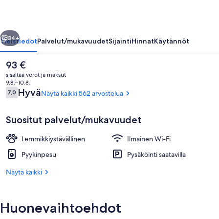
llinen
Seuraava
34+
Yleistiedot
Palvelut/mukavuudet
Sijainti
Hinnat
Käytännöt
Nykyinen
93 €
hinta
sisältää verot ja maksut
on
9.8.–10.8.
93 €
Arvostelut
Hyvä
7,0
Näytä kaikki 562 arvostelua
7,0 kautta 10.
Suositut palvelut/mukavuudet
Lemmikkiystävällinen
Ilmainen Wi-Fi
Aulan oleskelutila
Pyykinpesu
Pysäköinti saatavilla
Näytä kaikki
Huonevaihtoehdot