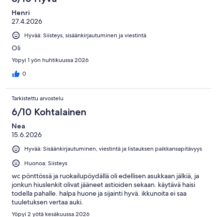
Henri
27.4.2026
Hyvää: Siisteys, sisäänkirjautuminen ja viestintä
Oli
Yöpyi 1 yön huhtikuussa 2026
0
Tarkistettu arvostelu
6/10 Kohtalainen
Nea
15.6.2026
Hyvää: Sisäänkirjautuminen, viestintä ja listauksen paikkansapitävyys
Huonoa: Siisteys
wc pönttössä ja ruokailupöydällä oli edellisen asukkaan jälkiä, ja
jonkun hiuslenkit olivat jääneet astioiden sekaan. käytävä haisi
todella pahalle. halpa huone ja sijainti hyvä. ikkunoita ei saa
tuuletuksen vertaa auki.
Yöpyi 2 yötä kesäkuussa 2026