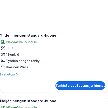
Yhden hengen standard-huone
Näkymä kaupungille
11 m²
1 henkilö
1 yhden hengen sänky
Ilmainen Wi-Fi
Lisätietoja
Lisätietoja
huoneesta
Yhden
Tarkista saatavuus ja hinnat
hengen
standard-
huone
Avaa
Neljän hengen standard-huone | Ylellis
4
Neljän hengen standard-huone
kaikki
Näkymä kaupungille