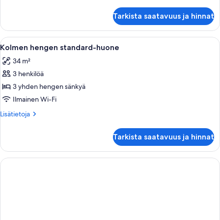
huoneesta
kuvat
Kahden
Tarkista saatavuus ja hinnat
hengen
standard-
huone
Avaa
Hotellihuone, jossa on kaksi sänkyä, t
6
(kaksi
Kolmen hengen standard-huone
kaikki
sänkyä)
34 m²
huonetyypin
3 henkilöä
Kolmen
hengen
3 yhden hengen sänkyä
standard-
Ilmainen Wi-Fi
huone
Lisätietoja
Lisätietoja
kuvat
huoneesta
Kolmen
Tarkista saatavuus ja hinnat
hengen
standard-
huone