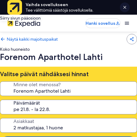
Vaihda sovellukseen
Tee välittömiä säästöjä sovelluksella.
Siirry sivun pääosioon
Hanki sovellus
Näytä kaikki majoituspaikat
Koko huoneisto
Forenom Aparthotel Lahti
Valitse päivät nähdäksesi hinnat
Minne olet menossa?
Päivämäärät
Asiakkaat