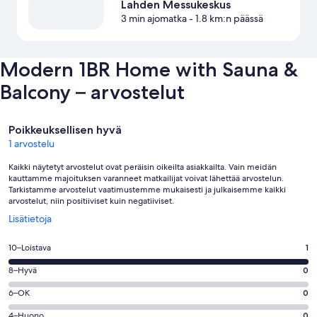
Lahden Messukeskus
3 min ajomatka
- 1.8 km:n päässä
Modern 1BR Home with Sauna &
Balcony – arvostelut
Arvostelut
Poikkeuksellisen hyvä
1 arvostelu
Kaikki näytetyt arvostelut ovat peräisin oikeilta asiakkailta. Vain meidän
kauttamme majoituksen varanneet matkailijat voivat lähettää arvostelun.
Tarkistamme arvostelut vaatimustemme mukaisesti ja julkaisemme kaikki
arvostelut, niin positiiviset kuin negatiiviset.
Avautuu
Lisätietoja
uuteen
ikkunaan
Arvosana
10–Loistava
1
10
Arvosana
8–Hyvä
0
-
8
Loistava.
Arvosana
6–OK
0
-
1
6
Hyvä.
Arvosana
4–Huono
0