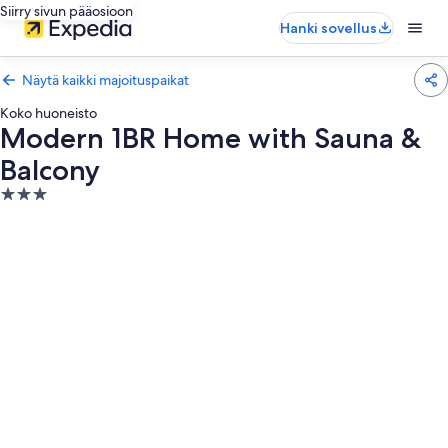
Siirry sivun pääosioon
Hanki sovellus
Näytä kaikki majoituspaikat
Koko huoneisto
Modern 1BR Home with Sauna &
Balcony
3.0
tähden
majoituspaikka
Majoituspaikan