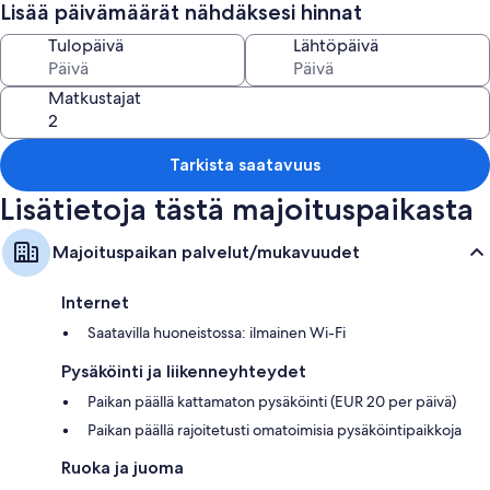
huoneiden mukavuuksiin ja palveluihin kuuluvat muun muassa ilmainen
Lisää päivämäärät nähdäksesi hinnat
Wi-Fi.
Tulopäivä
Lähtöpäivä
Muihin palveluihin/mukavuuksiin lukeutuvat:
Kylpyhuoneet, joista löytyy bideet
Matkustajat
42-tuumainen älytelevisio, josta löytyy kaapelikanavat
Vaatekaapit/komerot, leivänpaahtimet ja vedenkeittimet
Tarkista saatavuus
Lisätietoja tästä majoituspaikasta
Majoituspaikan palvelut/mukavuudet
Internet
Saatavilla huoneistossa: ilmainen Wi-Fi
Pysäköinti ja liikenneyhteydet
Paikan päällä kattamaton pysäköinti (EUR 20 per päivä)
Paikan päällä rajoitetusti omatoimisia pysäköintipaikkoja
Ruoka ja juoma