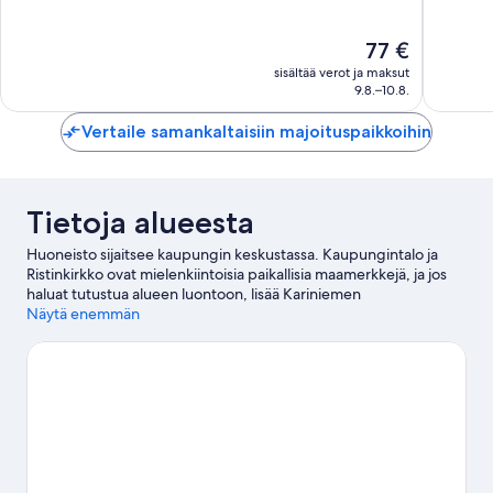
Erittäin
Hyvä,
hyvä,
562
Hinta
77 €
824
arvostel
on
arvostelua
sisältää verot ja maksut
77 €
9.8.–10.8.
Vertaile samankaltaisiin majoituspaikkoihin
Tietoja alueesta
Huoneisto sijaitsee kaupungin keskustassa. Kaupungintalo ja
Ristinkirkko ovat mielenkiintoisia paikallisia maamerkkejä, ja jos
haluat tutustua alueen luontoon, lisää Kariniemen
luonnonsuojelualue ja Häränsilmän luonnonsuojelualue listallesi.
Näytä enemmän
Haluatko osallistua johonkin tapahtumaan tai käydä matsissa
vierailusi aikana? Tarkista kohteiden Kisapuisto ja Isku-areena
tapahtumakalenteri.
Vieraile matkaoppaassamme kohteeseen
Lahti
Lahti: näytä lisää huoneistoja