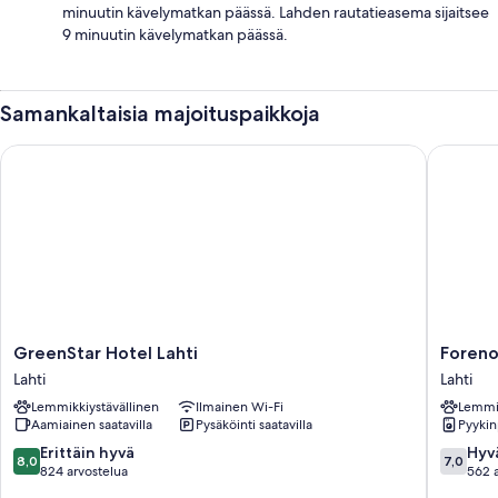
minuutin kävelymatkan päässä. Lahden rautatieasema sijaitsee
9 minuutin kävelymatkan päässä.
Samankaltaisia majoituspaikkoja
GreenStar Hotel Lahti
Forenom 
GreenStar
Foreno
GreenStar Hotel Lahti
Foreno
Hotel
Apartho
Lahti
Lahti
Lahti
Lahti
Lemmikkiystävällinen
Ilmainen Wi-Fi
Lemmik
Lahti
Lahti
Aamiainen saatavilla
Pysäköinti saatavilla
Pyyki
8.0
7.0
Erittäin hyvä
Hyv
8,0
7,0
kautta
kautta
824 arvostelua
562 
10,
10,