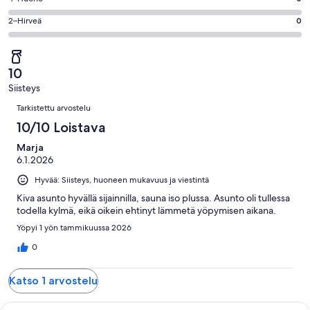
kautta
-
0
4
1
OK.
Arvosana
2–Hirveä
0
kautta
-
arvostelua
0
2
1
Huono.
kautta
-
arvostelua
0
1
Hirveä.
kautta
10
arvostelua
0
1
Siisteys
kautta
Arvostelut
arvostelua
1
Tarkistettu arvostelu
arvostelua
10/10 Loistava
Marja
6.1.2026
Hyvää: Siisteys, huoneen mukavuus ja viestintä
Kiva asunto hyvällä sijainnilla, sauna iso plussa. Asunto oli tullessa
todella kylmä, eikä oikein ehtinyt lämmetä yöpymisen aikana.
Yöpyi 1 yön tammikuussa 2026
0
Katso 1 arvostelu