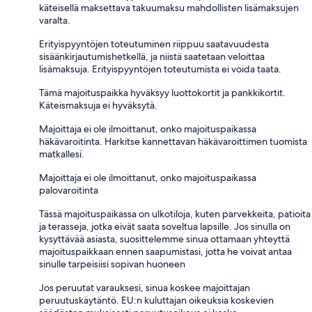
käteisellä maksettava takuumaksu mahdollisten lisämaksujen
varalta.
Erityispyyntöjen toteutuminen riippuu saatavuudesta
sisäänkirjautumishetkellä, ja niistä saatetaan veloittaa
lisämaksuja. Erityispyyntöjen toteutumista ei voida taata.
Tämä majoituspaikka hyväksyy luottokortit ja pankkikortit.
Käteismaksuja ei hyväksytä.
Majoittaja ei ole ilmoittanut, onko majoituspaikassa
häkävaroitinta. Harkitse kannettavan häkävaroittimen tuomista
matkallesi.
Majoittaja ei ole ilmoittanut, onko majoituspaikassa
palovaroitinta
Tässä majoituspaikassa on ulkotiloja, kuten parvekkeita, patioita
ja terasseja, jotka eivät saata soveltua lapsille. Jos sinulla on
kysyttävää asiasta, suosittelemme sinua ottamaan yhteyttä
majoituspaikkaan ennen saapumistasi, jotta he voivat antaa
sinulle tarpeisiisi sopivan huoneen
Jos peruutat varauksesi, sinua koskee majoittajan
peruutuskäytäntö. EU:n kuluttajan oikeuksia koskevien