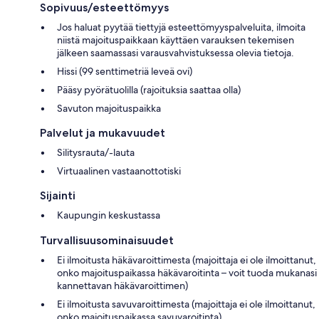
Sopivuus/esteettömyys
Jos haluat pyytää tiettyjä esteettömyyspalveluita, ilmoita
niistä majoituspaikkaan käyttäen varauksen tekemisen
jälkeen saamassasi varausvahvistuksessa olevia tietoja.
Hissi (99 senttimetriä leveä ovi)
Pääsy pyörätuolilla (rajoituksia saattaa olla)
Savuton majoituspaikka
Palvelut ja mukavuudet
Silitysrauta/-lauta
Virtuaalinen vastaanottotiski
Sijainti
Kaupungin keskustassa
Turvallisuusominaisuudet
Ei ilmoitusta häkävaroittimesta (majoittaja ei ole ilmoittanut,
onko majoituspaikassa häkävaroitinta – voit tuoda mukanasi
kannettavan häkävaroittimen)
Ei ilmoitusta savuvaroittimesta (majoittaja ei ole ilmoittanut,
onko majoituspaikassa savuvaroitinta)