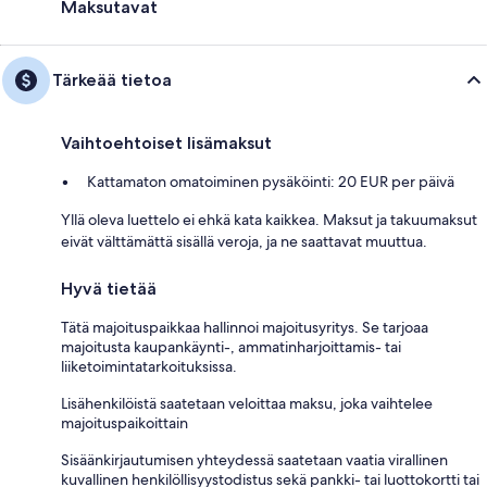
Maksutavat
Tärkeää tietoa
Vaihtoehtoiset lisämaksut
Kattamaton omatoiminen pysäköinti: 20 EUR per päivä
Yllä oleva luettelo ei ehkä kata kaikkea. Maksut ja takuumaksut
eivät välttämättä sisällä veroja, ja ne saattavat muuttua.
Hyvä tietää
Tätä majoituspaikkaa hallinnoi majoitusyritys. Se tarjoaa
majoitusta kaupankäynti-, ammatinharjoittamis- tai
liiketoimintatarkoituksissa.
Lisähenkilöistä saatetaan veloittaa maksu, joka vaihtelee
majoituspaikoittain
Sisäänkirjautumisen yhteydessä saatetaan vaatia virallinen
kuvallinen henkilöllisyystodistus sekä pankki- tai luottokortti tai