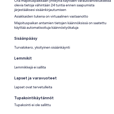
Ota majoituspaikkaan yhteyttä käyttäen varausvahvistuksessa
olevia tietoja vähintään 24 tuntia ennen saapumista
järjestääksesi sisäänkirjautumisen
Asiakkaiden tukena on virtuaalinen vastaanotto
Majoituspaikan antamien tietojen käännöksissä on saatettu
käyttää automatisoituja käännöstyökaluja
Sisäänpääsy
Turvalokero, yksityinen sisäänkäynti
Lemmikit
Lemmikkejä ei sallita
Lapset ja varavuoteet
Lapset ovat tervetulleita
Tupakointikäytännöt
Tupakointi ei ole sallittu