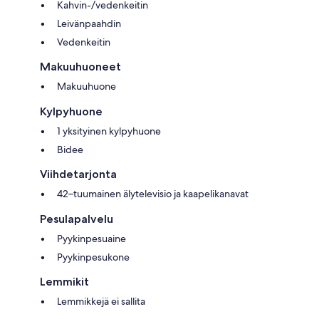
Kahvin-/vedenkeitin
Leivänpaahdin
Vedenkeitin
Makuuhuoneet
Makuuhuone
Kylpyhuone
1 yksityinen kylpyhuone
Bidee
Viihdetarjonta
42–tuumainen älytelevisio ja kaapelikanavat
Pesulapalvelu
Pyykinpesuaine
Pyykinpesukone
Lemmikit
Lemmikkejä ei sallita