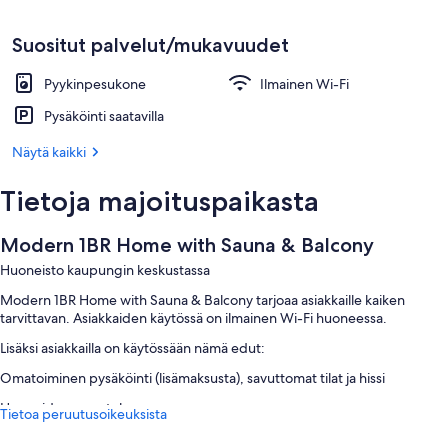
Suositut palvelut/mukavuudet
Pyykinpesukone
Ilmainen Wi-Fi
Pysäköinti saatavilla
Näytä kaikki
Tietoja majoituspaikasta
Modern 1BR Home with Sauna & Balcony
Huoneisto kaupungin keskustassa
Modern 1BR Home with Sauna & Balcony tarjoaa asiakkaille kaiken
tarvittavan. Asiakkaiden käytössä on ilmainen Wi-Fi huoneessa.
Lisäksi asiakkailla on käytössään nämä edut:
Omatoiminen pysäköinti (lisämaksusta), savuttomat tilat ja hissi
Huoneiden varustelu
Tietoa peruutusoikeuksista
Majoituspaikan Modern 1BR Home with Sauna & Balcony kaikkien