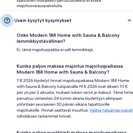
säädösten mukaisesti peruutusoikeus ei koske
majoitusvarauspalveluita.
Usein kysytyt kysymykset
Onko Modern 1BR Home with Sauna & Balcony
lemmikkiystävällinen?
Ei, tämä majoituspaikka ei salli lemmikkejä.
Kuinka paljon maksaa majoitus majoituspaikassa
Modern 1BR Home with Sauna & Balcony?
7.8.2026 löydetyt hinnat majoituspaikassa Modern 1BR Home
with Sauna & Balcony tulopäivälle 19.8.2026 ovat alkaen 111 €
per yö per 2 aikuista, mukaan lukien verot ja maksut. Tämä hinta
perustuu viimeisten 24 tunnin aikana löydettyyn alimpaan
yöhintaan seuraavien 30 päivän aikana tapahtuville
majoituksille. Hinnat saattavat muuttua.
Valitse haluamasi päivät
nähdäksesi tarkemmat hinnat.
Kuinka paljon pysäköinti maksaa majoituspaikassa