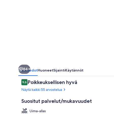
84+
Yleistiedot
Huoneet
Sijainti
Käytännöt
Arvostelut
Poikkeuksellisen hyvä
9,6
9,6 kautta 10.
Näytä kaikki 55 arvostelua
Suositut palvelut/mukavuudet
Uima-allas