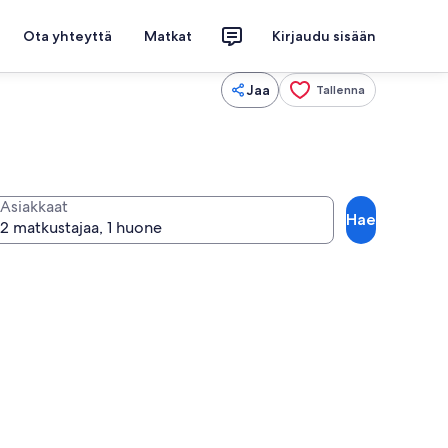
Ota yhteyttä
Matkat
Kirjaudu sisään
Jaa
Tallenna
Asiakkaat
Hae