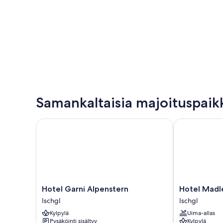
Samankaltaisia majoituspaik
Hotel Garni Alpenstern
Hotel Madlei
Hotel
Hotel
Hotel Garni Alpenstern
Hotel Madl
Garni
Madlein
Ischgl
Ischgl
Alpenstern
Ischgl
Kylpylä
Uima-allas
Ischgl
Pysäköinti sisältyy
Kylpylä