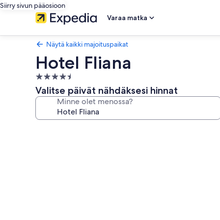
Siirry sivun pääosioon
Varaa matka
Näytä kaikki majoituspaikat
Hotel Fliana
4.5
tähden
Valitse päivät nähdäksesi hinnat
majoituspaikka
Minne olet menossa?
Majoituspaikan
Hotel
Fliana
valokuvagalleria