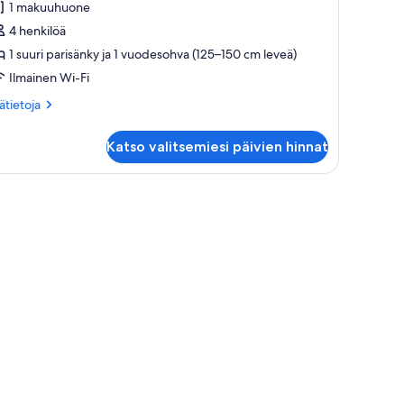
1 makuuhuone
eluxe-
4 henkilöä
uone
1 suuri parisänky ja 1 vuodesohva (125–150 cm leveä)
uvat
Ilmainen Wi-Fi
ätietoja
sätietoja
oneesta
hden
Katso valitsemiesi päivien hinnat
ngen
luxe-
one
nky, työpöytä, televisio ja ikkuna, jossa on verhot.