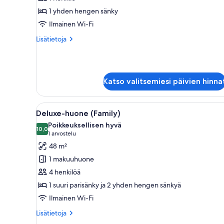
deluxe-
1 yhden hengen sänky
huone
Ilmainen Wi-Fi
kuvat
Lisätietoja
Lisätietoja
huoneesta
Yhden
hengen
deluxe-
Katso valitsemiesi päivien hinna
huone
Avaa
Moderni makuuhuone, jossa on s
8
Deluxe-huone (Family)
kaikki
Poikkeuksellisen hyvä
huonetyypin
10,0
10,0 kautta 10
(1
1 arvostelu
Deluxe-
arvostelu)
48 m²
huone
1 makuuhuone
(Family)
4 henkilöä
kuvat
1 suuri parisänky ja 2 yhden hengen sänkyä
Ilmainen Wi-Fi
Lisätietoja
Lisätietoja
huoneesta