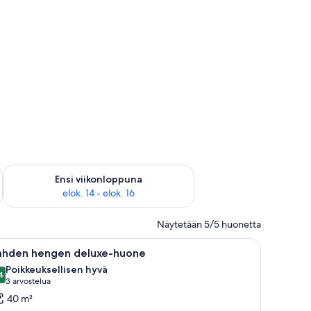
lok. 7 - elok. 9
Tarkista ensi viikonlopun saatavuus elok. 14 - elok. 16
Ensi viikonloppuna
elok. 14 - elok. 16
Näytetään 5/5 huonetta
uksia.
nky, sohva, tuoli ja pieni pöytä.
vaa
Moderni hotellihuone, jossa on suuri sänky, te
12
ahden hengen deluxe-huone
ikki
Poikkeuksellisen hyvä
uonetyypin
4
9,4 kautta 10
(3
3 arvostelua
ahden
arvostelua)
40 m²
engen