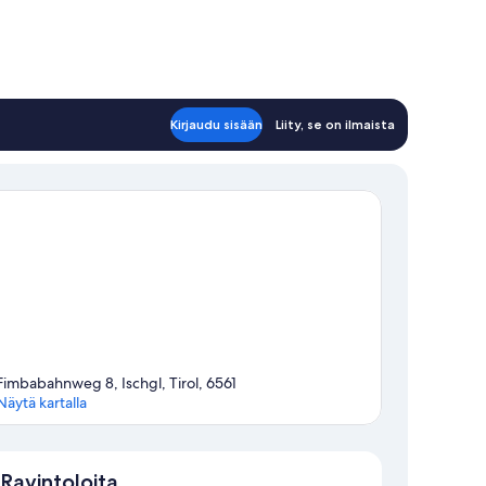
Kirjaudu sisään
Liity, se on ilmaista
Fimbabahnweg 8, Ischgl, Tirol, 6561
Näytä kartalla
Kartta
Ravintoloita