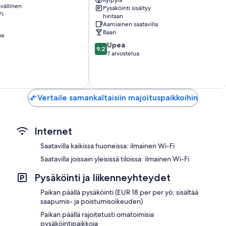
Hotels
vällinen
Pysäköinti sisältyy
Ischgl
Erilliset oleskelualueet, lämmitys ja päivittäinen siivous
Fi
hintaan
Aamiainen saatavilla
Baari
ua
9.2
Upea
9,2
kautta
7 arvostelua
10,
Upea,
7
arvostelua
Vertaile samankaltaisiin majoituspaikkoihin
Internet
Saatavilla kaikissa huoneissa: ilmainen Wi-Fi
Saatavilla joissain yleisissä tiloissa: ilmainen Wi-Fi
Pysäköinti ja liikenneyhteydet
Paikan päällä pysäköinti (EUR 18 per per yö; sisältää
saapumis- ja poistumisoikeuden)
Paikan päällä rajoitetusti omatoimisia
pysäköintipaikkoja