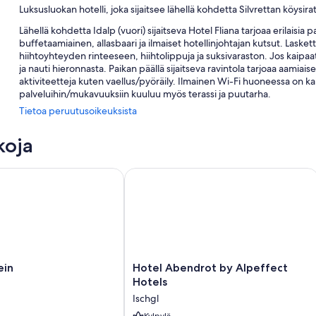
Luksusluokan hotelli, joka sijaitsee lähellä kohdetta Silvrettan köysira
Lähellä kohdetta Idalp (vuori) sijaitseva Hotel Fliana tarjoaa erilais
buffetaamiainen, allasbaari ja ilmaiset hotellinjohtajan kutsut. Laskette
hiihtoyhteyden rinteeseen, hiihtolippuja ja suksivaraston. Jos kaipaa
ja nauti hieronnasta. Paikan päällä sijaitseva ravintola tarjoaa aamiaisen
aktiviteetteja kuten vaellus/pyöräily. Ilmainen Wi-Fi huoneessa on kai
palveluihin/mukavuuksiin kuuluu myös terassi ja puutarha.
Tietoa peruutusoikeuksista
Lisäksi asiakkailla on käytössään nämä edut:
Sisäuima-allas ja ulkouima-allas sekä aurinkotuolit ja aurinkovarjo
koja
Polkupyörien vuokrausmahdollisuus, omatoiminen pysäköinti (lis
n
Hotel Abendrot by Alpeffect Hotels
Savuttomat tilat, kiertoajelu-/lippupalvelu ja ilmaiset sanomaleh
Hissi, matkatavarasäilytys ja kielitaitoinen henkilökunta
Huoneiden varustelu
Majoituspaikan kaikkien 56 huoneen palveluihin ja mukavuuksiin kuuluv
ilmainen Wi-Fi ja tallelokerot.
Hotel
ein
Hotel Abendrot by Alpeffect
Muihin palveluihin/mukavuuksiin lukeutuvat:
Abendrot
Hotels
by
Kylpyhuoneet, joista löytyy suihkut ja hiustenkuivaajat
Ischgl
Alpeffect
Televisio, josta löytyy kaapelikanavat
Kylpylä