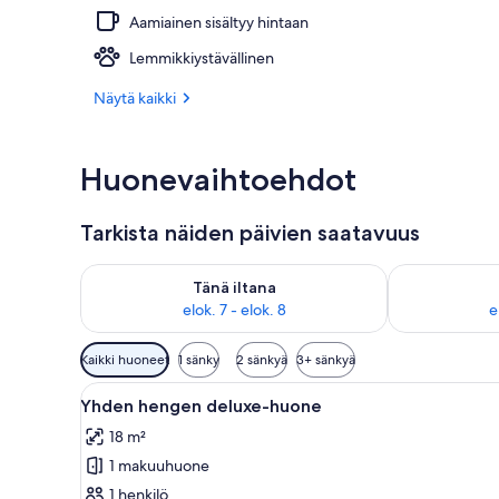
Aamiainen sisältyy hintaan
Ulkoporealla
Lemmikkiystävällinen
Näytä kaikki
Huonevaihtoehdot
Tarkista näiden päivien saatavuus
Tarkista tämän illan saatavuus elok. 7 - elok. 8
Tarkista huomi
Tänä iltana
elok. 7 - elok. 8
e
Huoneille
Kaikki huoneet
1 sänky
2 sänkyä
3+ sänkyä
saatavilla
Avaa
Moderni hotellihuone, jossa on 
olevia
9
Yhden hengen deluxe-huone
kaikki
suodattimia
18 m²
huonetyypin
1 makuuhuone
Yhden
hengen
1 henkilö