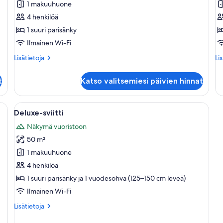
1 makuuhuone
classic-
d
4 henkilöä
huone
h
1 suuri parisänky
kuvat
k
Ilmainen Wi-Fi
Lisätietoja
Lis
Lisätietoja
Li
huoneesta
hu
Kahden
Ka
t
Katso valitsemiesi päivien hinnat
hengen
he
classic-
de
huone
hu
änky, televisio, puinen lipasto ja työpöytä.
Avaa
Moderni hotellihuone, jossa on suuri sä
16
Deluxe-sviitti
kaikki
Näkymä vuoristoon
huonetyypin
50 m²
Deluxe-
sviitti
1 makuuhuone
kuvat
4 henkilöä
1 suuri parisänky ja 1 vuodesohva (125–150 cm leveä)
Ilmainen Wi-Fi
Lisätietoja
Lisätietoja
huoneesta