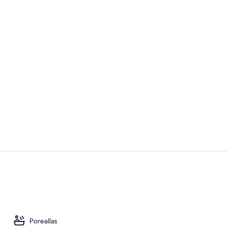
Sisäuima-all
Ulkoporealla
Poreallas