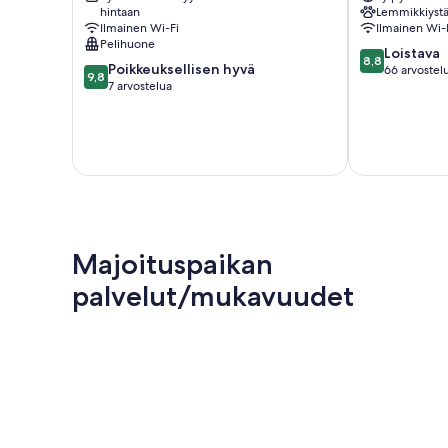
hintaan
Lemmikkiystä
Ilmainen Wi-Fi
Ilmainen Wi-
Pelihuone
8.8
Loistava
8,8
9.8
Poikkeuksellisen hyvä
kautta
66 arvostel
9,8
kautta
7 arvostelua
10,
10,
Loistava,
Poikkeuksellisen
66
hyvä,
arvostelua
7
arvostelua
Majoituspaikan
palvelut/mukavuudet