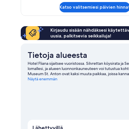
Deluxe-
Katso valitsemiesi päivien hinna
huone
(Family)
Kirjaudu sisään nähdäksesi käytettäv
uusia, palkitsevia seikkailuja!
Tietoja alueesta
Hotel Fliana sijaitsee vuoristossa. Silvrettan köysirata ja S
lomallesi, ja alueen luonnonkauneuteen voi tutustua kohtei
Museum St. Anton ovat kaksi muuta paikkaa, joissa kannattaa
lumikenkäily- ja pulkkailumahdollisuuden.
Näytä enemmän
Vieraile matk
Lähettyvillä