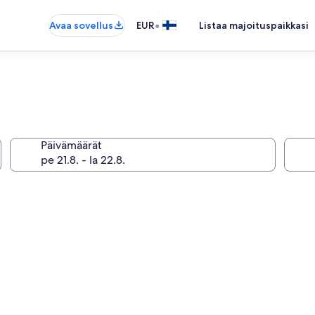
•
Avaa sovellus
EUR
Listaa majoituspaikkasi
Päivämäärät