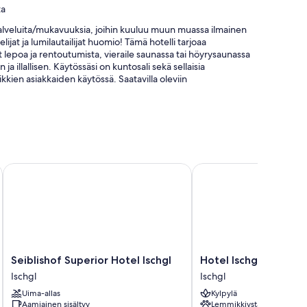
ta
ia palveluita/mukavuuksia, joihin kuuluu muun muassa ilmainen
lijat ja lumilautailijat huomio! Tämä hotelli tarjoaa
t lepoa ja rentoutumista, vieraile saunassa tai höyrysaunassa
 ja illallisen. Käytössäsi on kuntosali sekä sellaisia
kkien asiakkaiden käytössä. Saatavilla oleviin
t uima-altaalla
ämaksusta) ja concierge-palvelut
Seiblishof Superior Hotel Ischgl
Hotel Ischgl
det
at esimerkiksi erilliset oleskelualueet ja kylpytakit sekä
Seiblishof
Hotel
Seiblishof Superior Hotel Ischgl
Hotel Ischgl
Superior
Ischgl
Ischgl
Ischgl
Hotel
Ischgl
Uima-allas
Kylpylä
Ischgl
Aamiainen sisältyy
Lemmikkiystävällinen