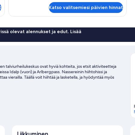
Deluxe-
sviitti
t
Katso valitsemiesi päivien hinnat
issä olevat alennukset ja edut. Lisää
een talviurheilukeskus ovat hyviä kohteita, jos etsit aktiviteetteja
ssa Idalp (vuori) ja Arlbergpass. Nassereinin hiihtohissi ja
 vierailla. Täällä voit hiihtää ja lasketella, ja hyödyntää myös
aoppaassamme kohteeseen Ischgl
Liikkuminen