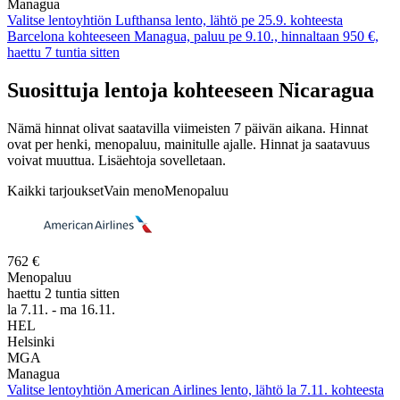
Managua
Valitse lentoyhtiön Lufthansa lento, lähtö pe 25.9. kohteesta
Barcelona kohteeseen Managua, paluu pe 9.10., hinnaltaan 950 €,
haettu 7 tuntia sitten
Suosittuja lentoja kohteeseen Nicaragua
Nämä hinnat olivat saatavilla viimeisten 7 päivän aikana. Hinnat
ovat per henki, menopaluu, mainitulle ajalle. Hinnat ja saatavuus
voivat muuttua. Lisäehtoja sovelletaan.
Kaikki tarjoukset
Vain meno
Menopaluu
762 €
Menopaluu
haettu 2 tuntia sitten
la 7.11. - ma 16.11.
HEL
Helsinki
MGA
Managua
Valitse lentoyhtiön American Airlines lento, lähtö la 7.11. kohteesta