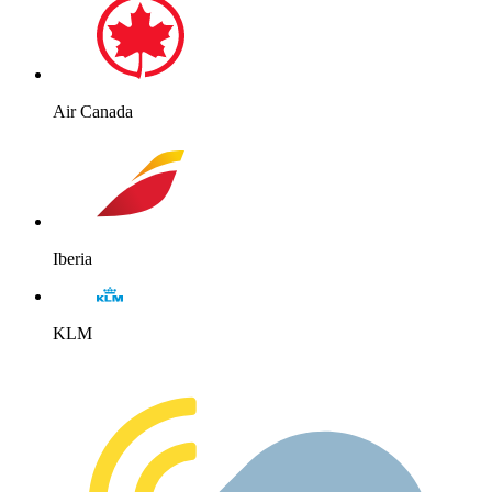
Air Canada
Iberia
KLM