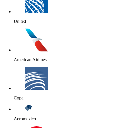
United
American Airlines
Copa
Aeromexico