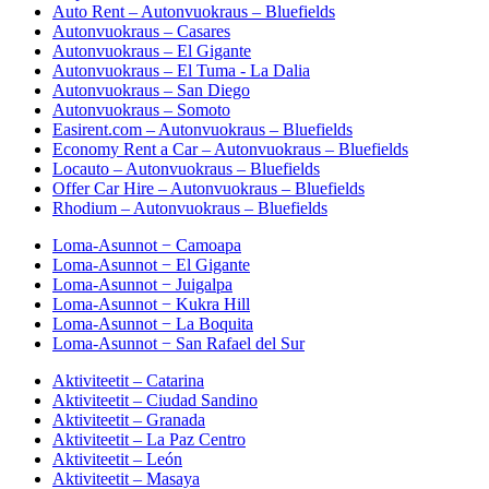
Auto Rent – Autonvuokraus – Bluefields
Autonvuokraus – Casares
Autonvuokraus – El Gigante
Autonvuokraus – El Tuma - La Dalia
Autonvuokraus – San Diego
Autonvuokraus – Somoto
Easirent.com – Autonvuokraus – Bluefields
Economy Rent a Car – Autonvuokraus – Bluefields
Locauto – Autonvuokraus – Bluefields
Offer Car Hire – Autonvuokraus – Bluefields
Rhodium – Autonvuokraus – Bluefields
Loma-Asunnot − Camoapa
Loma-Asunnot − El Gigante
Loma-Asunnot − Juigalpa
Loma-Asunnot − Kukra Hill
Loma-Asunnot − La Boquita
Loma-Asunnot − San Rafael del Sur
Aktiviteetit – Catarina
Aktiviteetit – Ciudad Sandino
Aktiviteetit – Granada
Aktiviteetit – La Paz Centro
Aktiviteetit – León
Aktiviteetit – Masaya