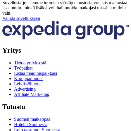
Sovellustarjoustemme tuomien säästöjen ansiosta voit siis matkustaa
useammin, minkä lisäksi voit hallinnoida matkojasi missä ja milloin
vain.
Vaihda sovellukseen
Yritys
Tietoa yrityksestä
Työpaikat
Listaa majoituspaikkasi
Kumppanuudet
Lehdistöhuone
Advertising
Affiliate Marketing
Tutustu
Suomen matkaopas
Hotellit Suomessa
Loma-asunnot Suomessa