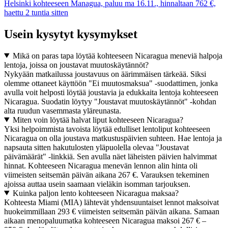
Helsinki kohteeseen Managua, paluu ma 16.11., hinnaltaan 762 €,
haettu 2 tuntia sitten
Usein kysytyt kysymykset
Mikä on paras tapa löytää kohteeseen Nicaragua meneviä halpoja
lentoja, joissa on joustavat muutoskäytännöt?
Nykyään matkailussa joustavuus on äärimmäisen tärkeää. Siksi
olemme ottaneet käyttöön "Ei muutosmaksua" -suodattimen, jonka
avulla voit helposti löytää joustavia ja edukkaita lentoja kohteeseen
Nicaragua. Suodatin löytyy "Joustavat muutoskäytännöt" -kohdan
alta ruudun vasemmasta yläreunasta.
Miten voin löytää halvat liput kohteeseen Nicaragua?
Yksi helpoimmista tavoista löytää edulliset lentoliput kohteeseen
Nicaragua on olla joustava matkustuspäivien suhteen. Hae lentoja ja
napsauta sitten hakutulosten yläpuolella olevaa "Joustavat
päivämäärät" -linkkiä. Sen avulla näet läheisten päivien halvimmat
hinnat. Kohteeseen Nicaragua menevän lennon alin hinta oli
viimeisten seitsemän päivän aikana 267 €. Varauksen tekeminen
ajoissa auttaa usein saamaan vieläkin isomman tarjouksen.
Kuinka paljon lento kohteeseen Nicaragua maksaa?
Kohteesta Miami (MIA) lähtevät yhdensuuntaiset lennot maksoivat
huokeimmillaan 293 € viimeisten seitsemän päivän aikana. Samaan
aikaan menopaluumatka kohteeseen Nicaragua maksoi 267 € –