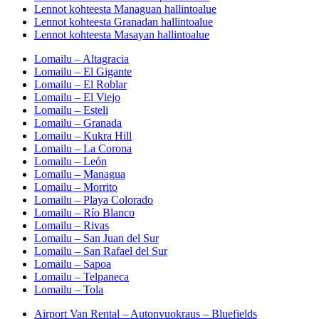
Lennot kohteesta Managuan hallintoalue
Lennot kohteesta Granadan hallintoalue
Lennot kohteesta Masayan hallintoalue
Lomailu – Altagracia
Lomailu – El Gigante
Lomailu – El Roblar
Lomailu – El Viejo
Lomailu – Esteli
Lomailu – Granada
Lomailu – Kukra Hill
Lomailu – La Corona
Lomailu – León
Lomailu – Managua
Lomailu – Morrito
Lomailu – Playa Colorado
Lomailu – Río Blanco
Lomailu – Rivas
Lomailu – San Juan del Sur
Lomailu – San Rafael del Sur
Lomailu – Sapoa
Lomailu – Telpaneca
Lomailu – Tola
Airport Van Rental – Autonvuokraus – Bluefields