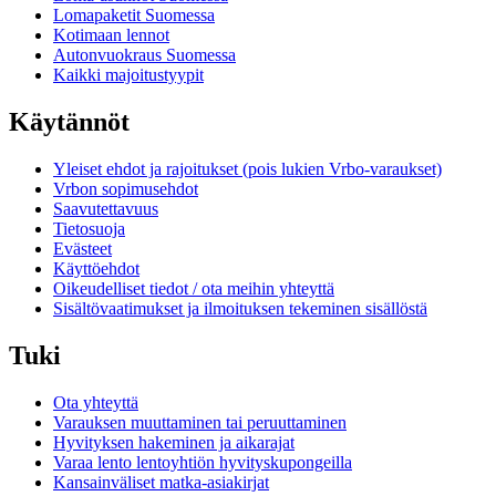
Lomapaketit Suomessa
Kotimaan lennot
Autonvuokraus Suomessa
Kaikki majoitustyypit
Käytännöt
Yleiset ehdot ja rajoitukset (pois lukien Vrbo-varaukset)
Vrbon sopimusehdot
Saavutettavuus
Tietosuoja
Evästeet
Käyttöehdot
Oikeudelliset tiedot / ota meihin yhteyttä
Sisältövaatimukset ja ilmoituksen tekeminen sisällöstä
Tuki
Ota yhteyttä
Varauksen muuttaminen tai peruuttaminen
Hyvityksen hakeminen ja aikarajat
Varaa lento lentoyhtiön hyvityskupongeilla
Kansainväliset matka-asiakirjat