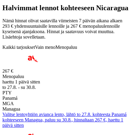
Halvimmat lennot kohteeseen Nicaragua
Nämä hinnat olivat saatavilla viimeisten 7 päivän aikana alkaen
293 € yhdensuuntaisille lennoille ja 267 € menopaluulennoille
kyseisenä ajanjaksona. Hinnat ja saatavuus voivat muuttua.
Lisäehtoja sovelletaan.
Kaikki tarjoukset
Vain meno
Menopaluu
267 €
Menopaluu
haettu 1 päivä sitten
to 27.8. - su 30.8.
PTY
Panamá
MGA
Managua
Valitse lentoyhtiön avianca lento, lähtö to 27.8. kohteesta Panamá
kohteeseen Managua, paluu su 30.8., hinnaltaan 267 €, haettu 1
päivä sitten