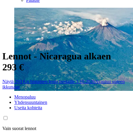
Palaute
Lennot - Nicaragua alkaen
293 €
Näytä 293 €:n hintainen lento torstaille 1.10.2026
Avautuu uuteen
ikkunaan
Menopaluu
Yhdensuuntainen
Useita kohteita
Vain suorat lennot