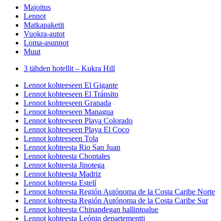
Majoitus
Lennot
Matkapaketit
Vuokra-autot
Loma-asunnot
Muut
3 tähden hotellit – Kukra Hill
Lennot kohteeseen El Gigante
Lennot kohteeseen El Tránsito
Lennot kohteeseen Granada
Lennot kohteeseen Managua
Lennot kohteeseen Playa Colorado
Lennot kohteeseen Playa El Coco
Lennot kohteeseen Tola
Lennot kohteesta Rio San Juan
Lennot kohteesta Chontales
Lennot kohteesta Jinotega
Lennot kohteesta Madriz
Lennot kohteesta Estelí
Lennot kohteesta Región Autónoma de la Costa Caribe Norte
Lennot kohteesta Región Autónoma de la Costa Caribe Sur
Lennot kohteesta Chinandegan hallintoalue
Lennot kohteesta Leónin departementti