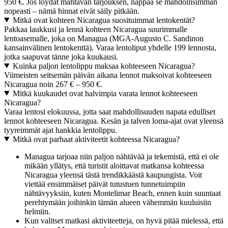
950 €. Jos löydät mahtavan tarjouksen, nappaa se mahdollisimman
nopeasti – nämä hinnat eivät säily pitkään.
Mitkä ovat kohteen Nicaragua suosituimmat lentokentät?
Pakkaa laukkusi ja lennä kohteen Nicaragua suurimmalle
lentoasemalle, joka on Managua (MGA-Augusto C. Sandinon
kansainvälinen lentokenttä). Varaa lentoliput yhdelle 199 lennosta,
jotka saapuvat tänne joka kuukausi.
Kuinka paljon lentolippu maksaa kohteeseen Nicaragua?
Viimeisten seitsemän päivän aikana lennot maksoivat kohteeseen
Nicaragua noin 267 € – 950 €.
Mitkä kuukaudet ovat halvimpia varata lennot kohteeseen
Nicaragua?
Varaa lentosi elokuussa, jotta saat mahdollisuuden napata edulliset
lennot kohteeseen Nicaragua. Kesän ja talven loma-ajat ovat yleensä
tyyreimmät ajat hankkia lentolippu.
Mitkä ovat parhaat aktiviteetit kohteessa Nicaragua?
Managua tarjoaa niin paljon nähtävää ja tekemistä, että ei ole
mikään yllätys, että turistit aloittavat matkansa kohteessa
Nicaragua yleensä tästä trendikkäästä kaupungista. Voit
viettää ensimmäiset päivät tutustuen tunnetuimpiin
nähtävyyksiin, kuten Montelimar Beach, ennen kuin suuntaat
perehtymään joihinkin tämän alueen vähemmän kuuluisiin
helmiin.
Kun valitset matkasi aktiviteetteja, on hyvä pitää mielessä, että