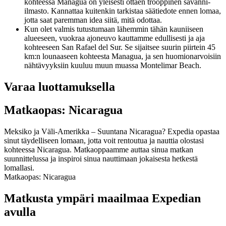
kohteessa Managua on yleisesti ottaen trooppinen savanni-
ilmasto. Kannattaa kuitenkin tarkistaa säätiedote ennen lomaa,
jotta saat paremman idea siitä, mitä odottaa.
Kun olet valmis tutustumaan lähemmin tähän kauniiseen
alueeseen, vuokraa ajoneuvo kauttamme edullisesti ja aja
kohteeseen San Rafael del Sur. Se sijaitsee suurin piirtein 45
km:n lounaaseen kohteesta Managua, ja sen huomionarvoisiin
nähtävyyksiin kuuluu muun muassa Montelimar Beach.
Varaa luottamuksella
Matkaopas: Nicaragua
Meksiko ja Väli-Amerikka – Suuntana Nicaragua? Expedia opastaa
sinut täydelliseen lomaan, jotta voit rentoutua ja nauttia olostasi
kohteessa Nicaragua. Matkaoppaamme auttaa sinua matkan
suunnittelussa ja inspiroi sinua nauttimaan jokaisesta hetkestä
lomallasi.
Matkaopas: Nicaragua
Matkusta ympäri maailmaa Expedian
avulla