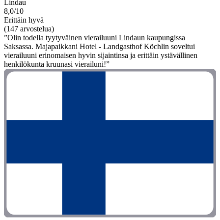
Lindau
8,0/10
Erittäin hyvä
(147 arvostelua)
”Olin todella tyytyväinen vierailuuni Lindaun kaupungissa
Saksassa. Majapaikkani Hotel - Landgasthof Köchlin soveltui
vierailuuni erinomaisen hyvin sijaintinsa ja erittäin ystävällinen
henkilökunta kruunasi vierailuni!”