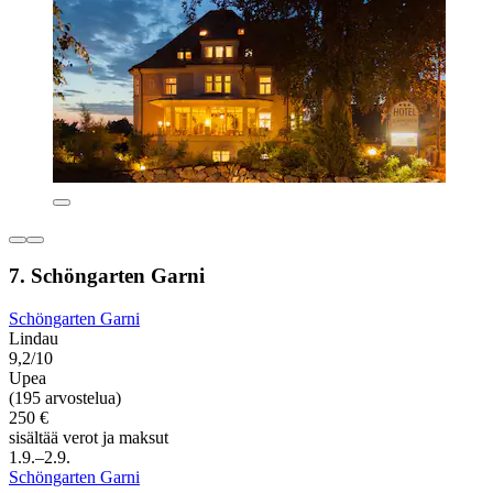
7. Schöngarten Garni
Schöngarten Garni
Lindau
9,2/10
Upea
(195 arvostelua)
250 €
sisältää verot ja maksut
1.9.–2.9.
Schöngarten Garni