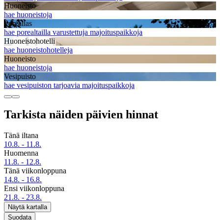
Huoneisto
hae huoneistoja
Poreallas
hae porealtailla varustettuja majoituspaikkoja
Huoneistohotelli
hae huoneistohotelleja
Huoneisto
hae huoneistoja
Vesipuisto
hae vesipuiston tarjoavia majoituspaikkoja
Tarkista näiden päivien hinnat
Tänä iltana
10.8. - 11.8.
Huomenna
11.8. - 12.8.
Tänä viikonloppuna
14.8. - 16.8.
Ensi viikonloppuna
21.8. - 23.8.
Näytä kartalla
Suodata