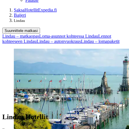
Palaute
Saksa
Hotellit
Expedia.fi
Baijeri
Lindau
Suunnittele matkasi
Lindau – matkaopas
Loma-asunnot kohteessa Lindau
Lennot
kohteeseen Lindau
Lindau – autonvuokraus
Lindau – lomapaketit
Lindau Hotellit