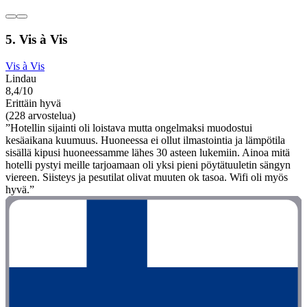
5. Vis à Vis
Vis à Vis
Lindau
8,4/10
Erittäin hyvä
(228 arvostelua)
”Hotellin sijainti oli loistava mutta ongelmaksi muodostui
kesäaikana kuumuus. Huoneessa ei ollut ilmastointia ja lämpötila
sisällä kipusi huoneessamme lähes 30 asteen lukemiin. Ainoa mitä
hotelli pystyi meille tarjoamaan oli yksi pieni pöytätuuletin sängyn
viereen. Siisteys ja pesutilat olivat muuten ok tasoa. Wifi oli myös
hyvä.”