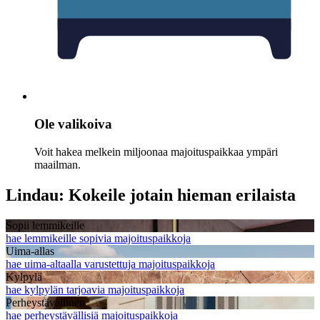
Ole valikoiva
Voit hakea melkein miljoonaa majoituspaikkaa ympäri
maailman.
Lindau: Kokeile jotain hieman erilaista
Sopii lemmikeille
hae lemmikeille sopivia majoituspaikkoja
Uima-allas
hae uima-altaalla varustettuja majoituspaikkoja
Kylpylä
hae kylpylän tarjoavia majoituspaikkoja
Perheystävällinen
hae perheystävällisiä majoituspaikkoja