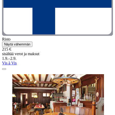
Risto
Näytä vähemmän
215 €
sisältää verot ja maksut
1.9.–2.9.
Vis à Vis