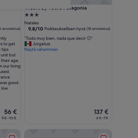
Loft By Toore Patagonia
4. Loft By Toore Patagonia
3.0
tähden
Natales
majoituspaikka
9.8
9,8/10
Poikkeuksellisen hyvä
0 arvostelua)
(18 arvostelua)
kautta
”
ntly
”Todo muy bien, nada que decir 🙂”
10,
T
ys to get
Jorgeluis
Poikkeuksellisen
o
 tips
Näytä vähemmän
hyvä,
d
 unit but
(18
o
 their age.
arvostelua)
m
n our living
u
used.
y
trance
b
 was good.
i
r low
e
n
,
n
Hinta
Hinta
56 €
137 €
a
on
on
9.8.–10.8.
6.9.–7.9.
d
56 €
137 €
a
Casa Galos Hotel & Lofts
q
u