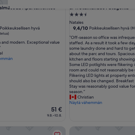
maceda Apartamentos
Trotamundos Patagonia
Balmaceda Apartamentos
3. Trotamundos Patagonia
31
3.5
tähden
Natales
paikka
majoituspaikka
9.4
9,4/10
Poikkeuksellisen hyvä
Poikkeuksellisen hyvä
(8
kautta
telua)
”
”Off-season so office was infreque
10,
n and modern. Exceptional value
O
staffed. As a result it took a few da
sellisen
Poikkeuksellisen
”
f
some laundry done and hard to get
hyvä,
el
f
about the parc and tours. Spacious
(80
hemmän
-
kitchen and floors starting showing
a)
arvostelua)
s
Some LED potlights were flikering i
e
room and could not reasonably be 
a
Flikering LED lights at property en
s
should also be changed. Breakfast
o
Stay was reasonably good value fo
n
season.”
s
Christian
o
Näytä vähemmän
o
Hinta
51 €
f
on
9.8.–10.8.
f
51 €
i
NQUEHUE
Nest Paris-Londres
c
e