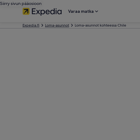
Siirry sivun pääosioon
Varaa matka
Expedia.fi
Loma-asunnot
Loma-asunnot kohteessa Chile