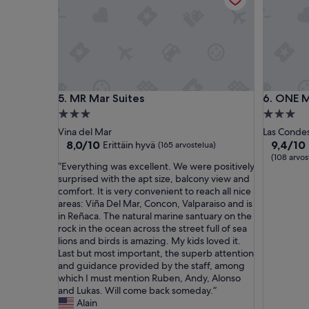
n
.
E
x
c
e
p
MR Mar Suites
ONE MA
t
5. MR Mar Suites
6. ONE
i
3.0
3.0
o
tähden
tähden
Vina del Mar
Las Conde
n
majoituspaikka
majoitus
8.0
9.4
8,0/10
9,4/10
Erittäin hyvä
(165 arvostelua)
a
kautta
kautta
(108 arvos
l
”
”Everything was excellent. We were positively
10,
10,
v
E
surprised with the apt size, balcony view and
Erittäin
Poikkeuk
a
v
comfort. It is very convenient to reach all nice
hyvä,
hyvä,
l
e
areas: Viña Del Mar, Concon, Valparaiso and is
(165
(108
u
r
in Reñaca. The natural marine santuary on the
arvostelua)
arvostelu
e
y
rock in the ocean across the street full of sea
f
t
lions and birds is amazing. My kids loved it.
o
h
Last but most important, the superb attention
r
i
and guidance provided by the staff, among
m
n
which I must mention Ruben, Andy, Alonso
o
g
and Lukas. Will come back someday.”
n
w
Alain
e