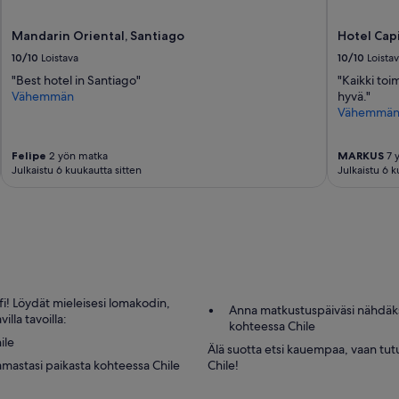
o
g
Mandarin Oriental, Santiago
Hotel Capi
e
t
10/10
Loistava
10/10
Loista
t
"Best hotel in Santiago"
"Kaikki toi
i
Vähemmän
hyvä."
p
Vähemmä
s
a
b
Felipe
2 yön matka
MARKUS
7 
o
Julkaistu 6 kuukautta sitten
Julkaistu 6 k
u
t
t
h
e
p
a
r
i! Löydät mieleisesi lomakodin,
c
Anna matkustuspäiväsi nähdäks
lla tavoilla:
a
kohteessa Chile
n
ile
Älä suotta etsi kauempaa, vaan t
d
amastasi paikasta kohteessa Chile
Chile!
t
o