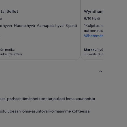
tal Bellet
Wyndham Santiago A
va
8/10
Hyvä
mi hyvin. Huone hyvä. Aamupala hyvä. Sijainti
"Kuljetus hotellille lähtee
autoon nouseminen kiell
n
Vähemmän
yön matka
Markku
1 yön matka
uukautta sitten
Julkaistu 10 kuukautta sitten
esi parhaat tämänhetkiset tarjoukset loma-asunnoista
utustu upeaan loma-asuntovalikoimaamme kohteessa