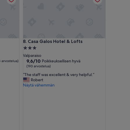
e
d
e
c
i
r
🙂
Casa Galos Hotel & Lofts
8. Casa Galos Hotel & Lofts
”
3.0
tähden
Valparaiso
majoituspaikka
9.6
9,6/10
Poikkeuksellisen hyvä
 arvostelua)
kautta
(193 arvostelua)
10,
”
”The staff was excellent & very helpful.”
Poikkeuksellisen
T
Robert
hyvä,
h
Näytä vähemmän
(193
e
arvostelua)
s
t
a
f
f
w
a