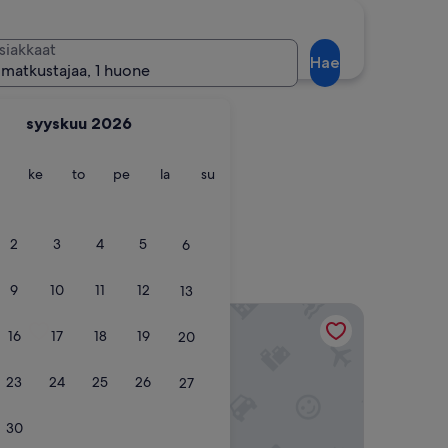
siakkaat
Hae
 matkustajaa, 1 huone
syyskuu 2026
ntai
tiistai
keskiviikko
torstai
perjantai
lauantai
sunnuntai
ke
to
pe
la
su
2
3
4
5
6
9
10
11
12
13
Loft By Toore Patagonia
16
17
18
19
20
23
24
25
26
27
30