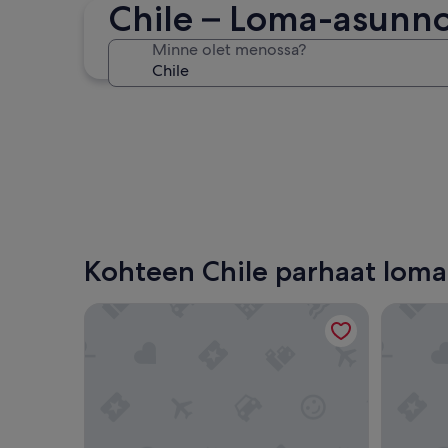
Chile – Loma-asunn
Viña del Mar
Minne olet menossa?
Viña del Mar
Kohteen Chile parhaat lom
Apart Hotel Endurance
Alto Bal