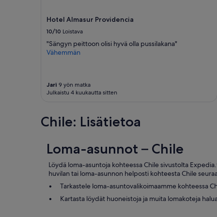
e
,
Hotel Almasur Providencia
b
a
10/10
Loistava
l
"Sängyn peittoon olisi hyvä olla pussilakana"
c
Vähemmän
o
n
y
v
Jari
9 yön matka
i
Julkaistu 4 kuukautta sitten
e
w
Chile: Lisätietoa
a
n
d
Loma-asunnot – Chile
c
o
m
Löydä loma-asuntoja kohteessa Chile sivustolta Expedia.f
f
huvilan tai loma-asunnon helposti kohteesta Chile seuraavi
o
Tarkastele loma-asuntovalikoimaamme kohteessa Ch
r
t
Kartasta löydät huoneistoja ja muita lomakoteja halu
.
I