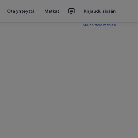
Ota yhteyttä
Matkat
Kirjaudu sisään
Suunnittele matkasi