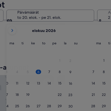
ot
Päivämäärät
A
to 20. elok. - pe 21. elok.
2
tämänhetkiset
elokuu 2026
kuukautesi
ovat
August
maanantai
tiistai
keskiviikko
torstai
perjantai
lauantai
sunnuntai
maana
ma
ti
ke
to
pe
la
su
ma
ti
2026
ja
September
1
1
2
2026.
a-asunnot
3
4
5
6
7
8
7
8
9
maceda Apartamentos
Trotamundos Patagonia
10
11
12
13
14
15
14
15
16
17
18
19
20
21
22
21
22
23
24
25
26
27
28
29
28
29
30