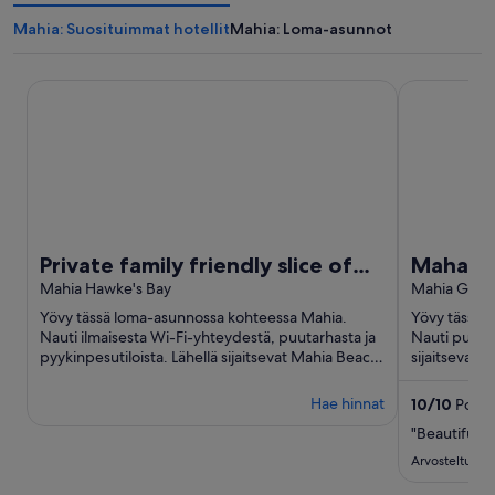
Mahia: Suosituimmat hotellit
Mahia: Loma-asunnot
Private family friendly slice of paradise- ready for you to e
Mahanga Du
Private family friendly slice of
Mahanga
paradise- ready for you to
Mahia Hawke's Bay
Holida
Mahia Gisb
enjoy.
Yövy tässä loma-asunnossa kohteessa Mahia.
Yövy tässä 
Nauti ilmaisesta Wi-Fi-yhteydestä, puutarhasta ja
Nauti puutar
pyykinpesutiloista. Lähellä sijaitsevat Mahia Beach
sijaitsevat 
ja Mahangan ...
jotka ovat su
Hae hinnat
10
/
10
Poikke
"Beautiful q
Arvosteltu 13