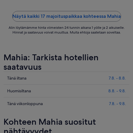
Näytä kaikki 17 majoituspaikkaa kohteessa Mahia
Alin löytämämme hinta viimeisten 24 tunnin aikana 1 yölle ja 2 aikuiselle.
Hinnat ja saatavuus voivat muuttua. Muita ehtoja saatetaan soveltaa.
Mahia: Tarkista hotellien
saatavuus
Tarkista
Tänä iltana
7.8. - 8.8.
kohteen
Mahia
Tarkista
Huomisiltana
8.8. - 9.8.
hinnat
kohteen
täksi
Mahia
Tarkista
Tänä viikonloppuna
7.8. - 9.8.
illaksi
hinnat
kohteen
eli
huomisillaksi
Mahia
Kohteen Mahia suositut
7.8.
eli
hinnat
-
8.8.
täksi
nähtävyydet