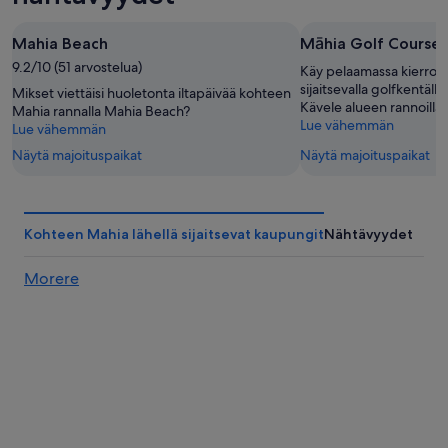
8.8.
-
viikonlopuksi
9.8.
eli
Mahia Beach
Māhia Golf Course
7.8.
9.2/10 (51 arvostelua)
-
Käy pelaamassa kierros 
9.8.
sijaitsevalla golfkentäl
Mikset viettäisi huoletonta iltapäivää kohteen
Kävele alueen rannoilla.
Mahia rannalla Mahia Beach?
Lue vähemmän
Lue vähemmän
Näytä majoituspaikat
Näytä majoituspaikat
Kohteen Mahia lähellä sijaitsevat kaupungit
Nähtävyydet
Morere