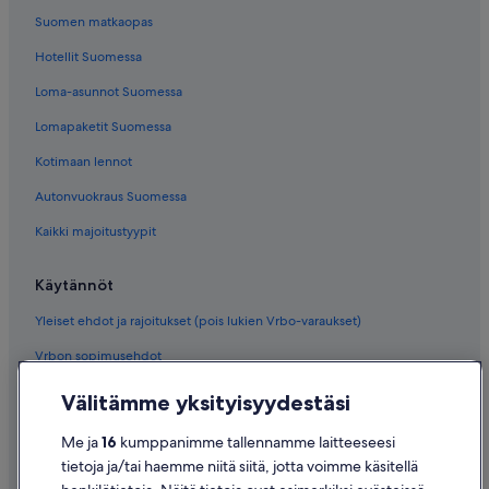
Suomen matkaopas
Hotellit Suomessa
Loma-asunnot Suomessa
Lomapaketit Suomessa
Kotimaan lennot
Autonvuokraus Suomessa
Kaikki majoitustyypit
Käytännöt
Yleiset ehdot ja rajoitukset (pois lukien Vrbo-varaukset)
Vrbon sopimusehdot
Saavutettavuus
Välitämme yksityisyydestäsi
Tietosuoja
Me ja
16
kumppanimme tallennamme laitteeseesi
Evästeet
tietoja ja/tai haemme niitä siitä, jotta voimme käsitellä