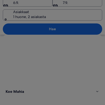
6.9.
7.9.
Asiakkaat
1 huone, 2 asiakasta
Kivikkoinen ranta, jossa on ajelehtunu
Hae
Tarkastele karttaa
Koe Mahia