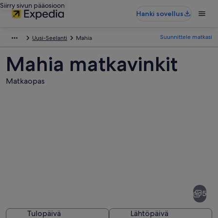
Siirry sivun pääosioon
Hanki sovellus
Suunnittele matkasi
Uusi-Seelanti
Mahia
Mahia matkavinkit
Matkaopas
Kuvia
kohteesta
Mahia
5
Tulopäivä
Lähtöpäivä