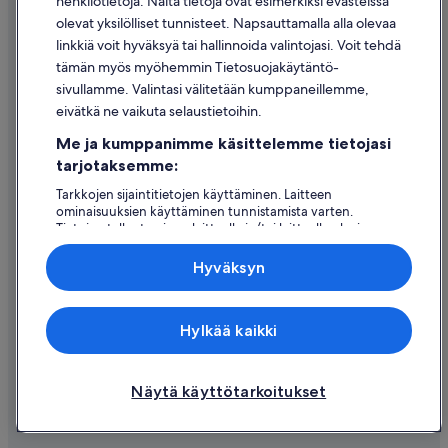
henkilötietoja. Näitä tietoja ovat esimerkiksi evästeissä
Käyttöehdot
olevat yksilölliset tunnisteet. Napsauttamalla alla olevaa
Oikeudelliset tiedot / ota meihin yhteyttä
linkkiä voit hyväksyä tai hallinnoida valintojasi. Voit tehdä
tämän myös myöhemmin Tietosuojakäytäntö-
Sisältövaatimukset ja ilmoituksen tekeminen sisällöstä
sivullamme. Valintasi välitetään kumppaneillemme,
eivätkä ne vaikuta selaustietoihin.
Tuki
Me ja kumppanimme käsittelemme tietojasi
Ota yhteyttä
tarjotaksemme:
Varauksen muuttaminen tai peruuttaminen
Tarkkojen sijaintitietojen käyttäminen. Laitteen
ominaisuuksien käyttäminen tunnistamista varten.
Hyvityksen hakeminen ja aikarajat
Tietojen tallentaminen laitteelle ja/tai laitteella olevien
tietojen käyttö. Kohdennettu mainonta ja personoitu
Varaa lento lentoyhtiön hyvityskupongeilla
sisältö, mainonnan ja sisällön mittaus, yleisötutkimus ja
Hyväksyn
palvelujen kehittäminen.
Kansainväliset matka-asiakirjat
Kumppanien (toimittajien) luettelo
Expedia Inc. ei ole vastuussa ulkoisten sivustojen sisällöstä.
Hylkää kaikki
© 2026 Expedia, Inc., Expedia Groupin yritys. Kaikki oikeudet
pidätetään. Expedia ja Expedia-logo ovat Expedia, Inc.:n tavaramerkkejä
tai rekisteröityjä tavaramerkkejä.
Näytä käyttötarkoitukset