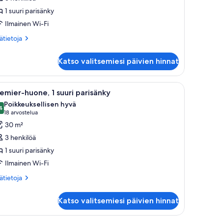
uonetyypin
1 suuri parisänky
usit
ing
Ilmainen Wi-Fi
oom
ätietoja
sätietoja
uvat
oneesta
sit
Katso valitsemiesi päivien hinnat
ng
oom
öytä ja tuoli. Seinillä on suuria, kukkateemaisia maalauksia, ja ikkunasta a
vaa
Hotellihuone, jossa on suuri sänky, työpöytä, t
5
emier-huone, 1 suuri parisänky
ikki
Poikkeuksellisen hyvä
uonetyypin
4
9,4 kautta 10
(18
18 arvostelua
remier-
arvostelua)
30 m²
uone,
3 henkilöä
1 suuri parisänky
uuri
Ilmainen Wi-Fi
arisänky
uvat
ätietoja
sätietoja
oneesta
emier-
Katso valitsemiesi päivien hinnat
one,