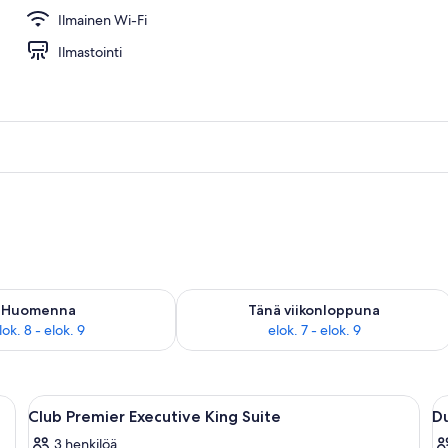
Ilmainen Wi-Fi
 julkisivu illalla/yöllä
Ilmastointi
sen saatavuus elok. 8 - elok. 9
Tarkista tämän viikonlopun saatavuus e
Huomenna
Tänä viikonloppuna
lok. 8 - elok. 9
elok. 7 - elok. 9
änky, yöpöydät, taideteoksilla koristeltu sängynpääty, ikkuna verhoilla ja ky
Avaa
Hotellihuone, jossa on suuri sänky, yö
A
9
Club Premier Executive King Suite
D
kaikki
ka
3 henkilöä