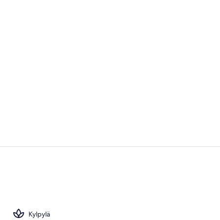
3 ravintolaa, 
Vastaanotto
Kylpylä