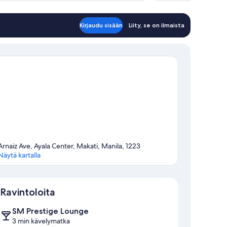
arvostelua
Kirjaudu sisään
Liity, se on ilmaista
Arnaiz Ave, Ayala Center, Makati, Manila, 1223
Näytä kartalla
Kartta
Ravintoloita
SM Prestige Lounge
3 min kävelymatka