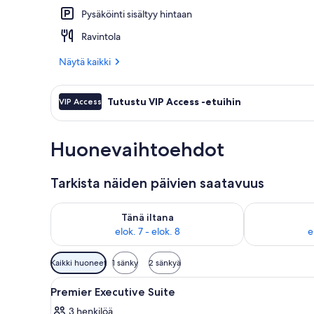
Pysäköinti sisältyy hintaan
Majoituspaikan
Ravintola
Näytä kaikki
Tutustu VIP Access -etuihin
VIP Access
Huonevaihtoehdot
Tarkista näiden päivien saatavuus
Tarkista tämän illan saatavuus elok. 7 - elok. 8
Tarkista huomi
Tänä iltana
elok. 7 - elok. 8
e
Huoneille
Kaikki huoneet
1 sänky
2 sänkyä
saatavilla
Avaa
Hotellihuone, jossa on suuri s
olevia
7
Premier Executive Suite
kaikki
suodattimia
3 henkilöä