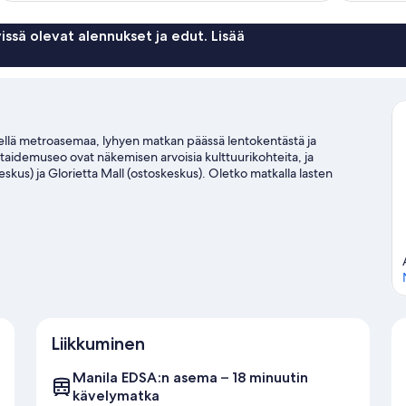
arvostelua
issä olevat alennukset ja edut. Lisää
lähellä metroasemaa, lyhyen matkan päässä lentokentästä ja
taidemuseo ovat näkemisen arvoisia kulttuurikohteita, ja
eskus) ja Glorietta Mall (ostoskeskus). Oletko matkalla lasten
aile matkaoppaassamme kohteeseen Makati
Liikkuminen
Manila EDSA:n asema – 18 minuutin
kävelymatka