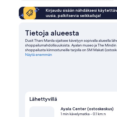
Kirjaudu sisään nähdäksesi käytettäv
uusia, palkitsevia seikkailuja!
Tietoja alueesta
Dusit Thani Manila sijaitsee kävelyyn sopivalla alueella 
shoppailumahdollisuuksista. Ayalan museo ja The Mindin 
shoppailusta kiinnostuneille tarjolla on SM Makati (ostosk
kanssa? Ayala Triangle Gardens on ehdoton kohde.
Näytä enemmän
Vier
Lähettyvillä
Ayala Center (ostoskeskus)
1 min kävelymatka
- 0.1 km:n