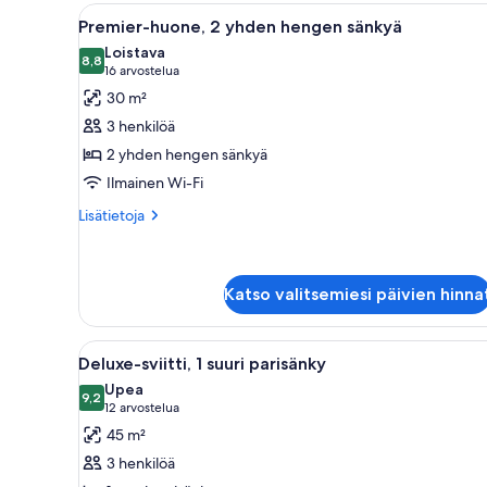
parisänky
Avaa
Hotellihuone, jossa on kaksi sä
5
Premier-huone, 2 yhden hengen sänkyä
kaikki
Loistava
huonetyypin
8,8
8,8 kautta 10
(16
16 arvostelua
Premier-
arvostelua)
30 m²
huone,
3 henkilöä
2
2 yhden hengen sänkyä
yhden
Ilmainen Wi-Fi
hengen
sänkyä
Lisätietoja
Lisätietoja
huoneesta
kuvat
Premier-
huone,
2
Katso valitsemiesi päivien hinna
yhden
hengen
Avaa
Hotellihuone, jossa on sänky, t
sänkyä
5
Deluxe-sviitti, 1 suuri parisänky
kaikki
Upea
huonetyypin
9,2
9,2 kautta 10
(12
12 arvostelua
Deluxe-
arvostelua)
45 m²
sviitti,
3 henkilöä
1