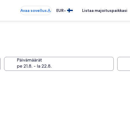
•
Avaa sovellus
EUR
Listaa majoituspaikkasi
Päivämäärät