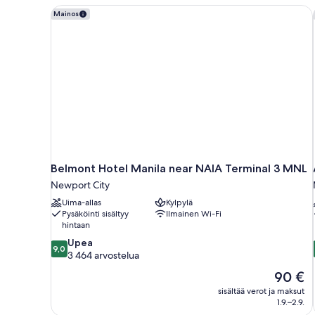
Executive)
Belmont Hotel Manila near NAIA Terminal 3 MNL
Mainos
Belmont Hotel Manila near NAIA Terminal 3 MNL
Newport City
Uima-allas
Kylpylä
Pysäköinti sisältyy
Ilmainen Wi-Fi
hintaan
9.0
Upea
9,0
kautta
3 464 arvostelua
10,
Hinta
90 €
Upea,
on
sisältää verot ja maksut
3 464
90 €
1.9.–2.9.
arvostelua