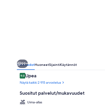
99+
Yleistiedot
Huoneet
Sijainti
Käytännöt
Arvostelut
Upea
9,0
9,0 kautta 10.
Näytä kaikki 2 915 arvostelua
Suositut palvelut/mukavuudet
Uima-allas