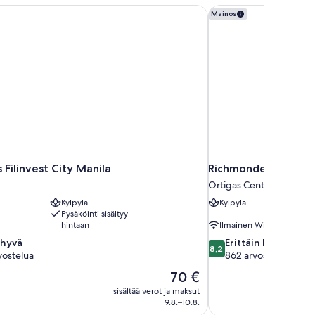
Filinvest City Manila
Richmonde Hotel Ort
Mainos
 Filinvest City Manila
Richmonde Hotel Or
Ortigas Center
Kylpylä
Kylpylä
Pysäköinti sisältyy
hintaan
Ilmainen Wi-Fi
8.2
 hyvä
Erittäin hyvä
8,2
kautta
vostelua
862 arvostelua
10,
Hinta
70 €
Erittäin
on
sisältää verot ja maksut
hyvä,
70 €
9.8.–10.8.
862