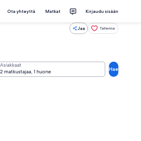
Ota yhteyttä
Matkat
Kirjaudu sisään
Jaa
Tallenna
Asiakkaat
Hae