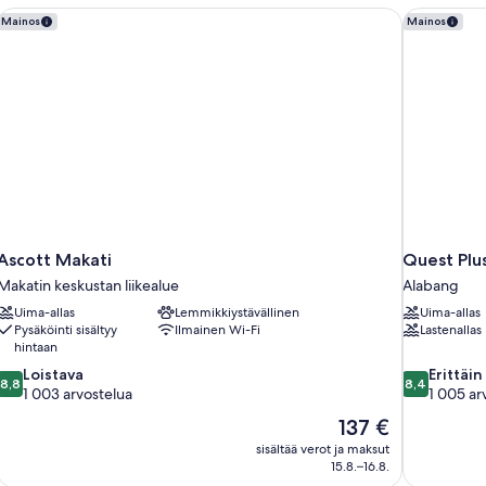
Ascott Makati
Quest Plus 
Mainos
Mainos
Ascott Makati
Quest Plus
Makatin keskustan liikealue
Alabang
Uima-allas
Lemmikkiystävällinen
Uima-allas
Pysäköinti sisältyy
Ilmainen Wi-Fi
Lastenallas
hintaan
8.8
8.4
Loistava
Erittäin
8,8
8,4
kautta
kautta
1 003 arvostelua
1 005 ar
10,
10,
Hinta
137 €
Loistava,
Erittäin
on
sisältää verot ja maksut
1 003
hyvä,
137 €
15.8.–16.8.
arvostelua
1 005