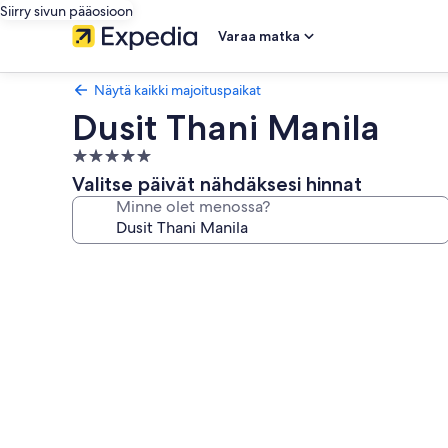
Siirry sivun pääosioon
Varaa matka
Näytä kaikki majoituspaikat
Dusit Thani Manila
5.0
tähden
Valitse päivät nähdäksesi hinnat
majoituspaikka
Minne olet menossa?
Majoituspaikan
Dusit
Thani
Manila
valokuvagalleria