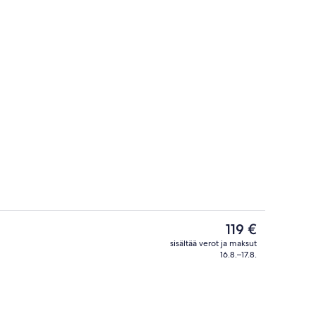
joissa tarjoillaan aamiainen, lounas ja illallinen
Puutarha
Nykyinen
119 €
hinta
sisältää verot ja maksut
on
16.8.–17.8.
Aula
119 €