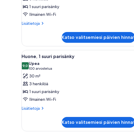
huonetyypin
1 suuri parisänky
Premier
Executive
Ilmainen Wi-Fi
Suite
Lisätietoja
Lisätietoja
kuvat
huoneesta
Premier
Katso valitsemiesi päivien hinna
Executive
Suite
Avaa
Hotellihuone, jossa on suuri s
4
Huone, 1 suuri parisänky
kaikki
Upea
huonetyypin
9,0
9,0 kautta 10
(100
100 arvostelua
Huone,
arvostelua)
30 m²
1
3 henkilöä
suuri
1 suuri parisänky
parisänky
Ilmainen Wi-Fi
kuvat
Lisätietoja
Lisätietoja
huoneesta
Huone,
Katso valitsemiesi päivien hinna
1
suuri