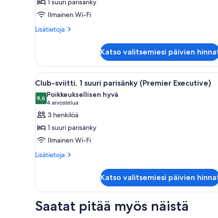
1 suuri parisänky
suuri
Ilmainen Wi-Fi
parisänky
kuvat
Lisätietoja
Lisätietoja
huoneesta
Deluxe-
Katso valitsemiesi päivien hinna
sviitti,
1
suuri
Avaa
Hotellihuone, jossa on suuri sä
6
parisänky
Club-sviitti, 1 suuri parisänky (Premier Executive)
kaikki
Poikkeuksellisen hyvä
huonetyypin
9,6
9,6 kautta 10
(4
4 arvostelua
Club-
arvostelua)
3 henkilöä
sviitti,
1 suuri parisänky
1
Ilmainen Wi-Fi
suuri
Lisätietoja
parisänky
Lisätietoja
huoneesta
(Premier
Club-
Executive)
Katso valitsemiesi päivien hinna
sviitti,
kuvat
1
suuri
Saatat pitää myös näistä
parisänky
(Premier