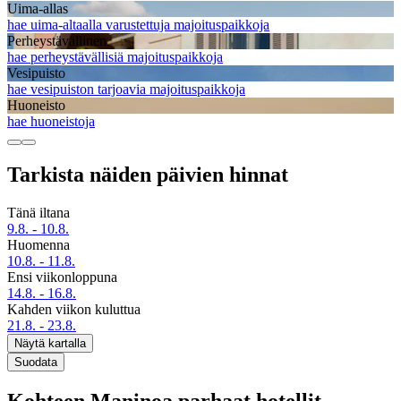
Uima-allas
hae uima-altaalla varustettuja majoituspaikkoja
Perheystävällinen
hae perheystävällisiä majoituspaikkoja
Vesipuisto
hae vesipuiston tarjoavia majoituspaikkoja
Huoneisto
hae huoneistoja
Tarkista näiden päivien hinnat
Tänä iltana
9.8. - 10.8.
Huomenna
10.8. - 11.8.
Ensi viikonloppuna
14.8. - 16.8.
Kahden viikon kuluttua
21.8. - 23.8.
Näytä kartalla
Suodata