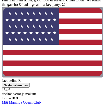
Full restaurant & bar, good food & service. Clean toilets. We rented
the gazebo & had a great low key party. 😊”
Jacqueline R
Näytä vähemmän
184 €
sisältää verot ja maksut
17.8.–18.8.
Miti Maninoa Ocean Club