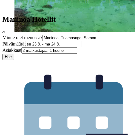
Maninoa Hotellit
Minne olet menossa?
Päivämäärät
Asiakkaat
Hae