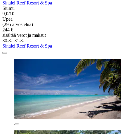
Sinalei Reef Resort & Spa
Siumu
9,0/10
Upea
(295 arvostelua)
244 €
sisältää verot ja maksut
30.8.–31.8.
Sinalei Reef Resort & Spa