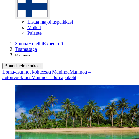
Listaa majoituspaikkasi
Matkat
Palaute
Samoa
Hotellit
Expedia.fi
Tuamasaga
Maninoa
Suunnittele matkasi
Loma-asunnot kohteessa Maninoa
Maninoa –
autonvuokraus
Maninoa – lomapaketit