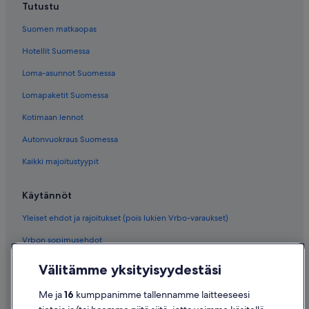
Tutustu
Suomen matkaopas
Hotellit Suomessa
Loma-asunnot Suomessa
Lomapaketit Suomessa
Kotimaan lennot
Autonvuokraus Suomessa
Kaikki majoitustyypit
Käytännöt
Yleiset ehdot ja rajoitukset (pois lukien Vrbo-varaukset)
Vrbon sopimusehdot
Saavutettavuus
Välitämme yksityisyydestäsi
Tietosuoja
Me ja
16
kumppanimme tallennamme laitteeseesi
Evästeet