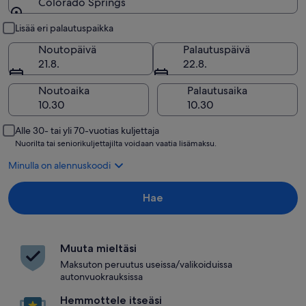
Colorado Springs
Nouto ja palautus
Lisää eri palautuspaikka
Noutopäivä
Palautuspäivä
21.8.
22.8.
Noutoaika
Palautusaika
Alle 30- tai yli 70-vuotias kuljettaja
Nuorilta tai seniorikuljettajilta voidaan vaatia lisämaksu.
Minulla on alennuskoodi
Hae
Muuta mieltäsi
Maksuton peruutus useissa/valikoiduissa
autonvuokrauksissa
Hemmottele itseäsi