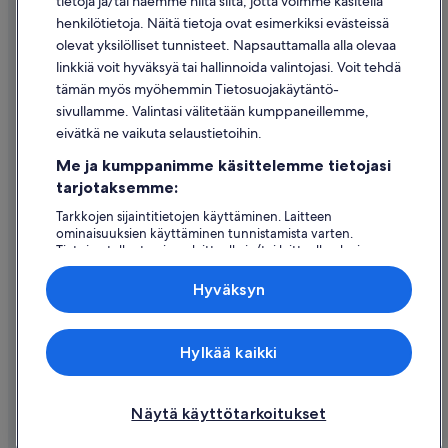
tietoja ja/tai haemme niitä siitä, jotta voimme käsitellä
henkilötietoja. Näitä tietoja ovat esimerkiksi evästeissä
Käyttöehdot
olevat yksilölliset tunnisteet. Napsauttamalla alla olevaa
Oikeudelliset tiedot / ota meihin yhteyttä
linkkiä voit hyväksyä tai hallinnoida valintojasi. Voit tehdä
tämän myös myöhemmin Tietosuojakäytäntö-
Sisältövaatimukset ja ilmoituksen tekeminen sisällöstä
sivullamme. Valintasi välitetään kumppaneillemme,
eivätkä ne vaikuta selaustietoihin.
Tuki
Me ja kumppanimme käsittelemme tietojasi
Ota yhteyttä
tarjotaksemme:
Varauksen muuttaminen tai peruuttaminen
Tarkkojen sijaintitietojen käyttäminen. Laitteen
ominaisuuksien käyttäminen tunnistamista varten.
Hyvityksen hakeminen ja aikarajat
Tietojen tallentaminen laitteelle ja/tai laitteella olevien
tietojen käyttö. Kohdennettu mainonta ja personoitu
Varaa lento lentoyhtiön hyvityskupongeilla
sisältö, mainonnan ja sisällön mittaus, yleisötutkimus ja
Hyväksyn
palvelujen kehittäminen.
Kansainväliset matka-asiakirjat
Kumppanien (toimittajien) luettelo
Expedia Inc. ei ole vastuussa ulkoisten sivustojen sisällöstä.
Hylkää kaikki
© 2026 Expedia, Inc., Expedia Groupin yritys. Kaikki oikeudet
pidätetään. Expedia ja Expedia-logo ovat Expedia, Inc.:n tavaramerkkejä
tai rekisteröityjä tavaramerkkejä.
Näytä käyttötarkoitukset