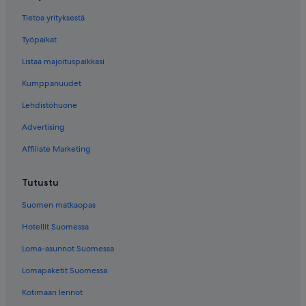
Tietoa yrityksestä
Työpaikat
Listaa majoituspaikkasi
Kumppanuudet
Lehdistöhuone
Advertising
Affiliate Marketing
Tutustu
Suomen matkaopas
Hotellit Suomessa
Loma-asunnot Suomessa
Lomapaketit Suomessa
Kotimaan lennot