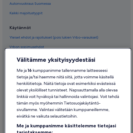
Autonvuokraus Suomessa
Kaikki majoitustyypit
Käytännöt
Yleiset ehdot ja rajoitukset (pois lukien Vrbo-varaukset)
Vrbon sopimusehdot
Saavutettavuus
Välitämme yksityisyydestäsi
Tietosuoja
Me ja
16
kumppanimme tallennamme laitteeseesi
Evästeet
tietoja ja/tai haemme niitä siitä, jotta voimme käsitellä
henkilötietoja. Näitä tietoja ovat esimerkiksi evästeissä
Käyttöehdot
olevat yksilölliset tunnisteet. Napsauttamalla alla olevaa
Oikeudelliset tiedot / ota meihin yhteyttä
linkkiä voit hyväksyä tai hallinnoida valintojasi. Voit tehdä
tämän myös myöhemmin Tietosuojakäytäntö-
Sisältövaatimukset ja ilmoituksen tekeminen sisällöstä
sivullamme. Valintasi välitetään kumppaneillemme,
eivätkä ne vaikuta selaustietoihin.
Tuki
Me ja kumppanimme käsittelemme tietojasi
Ota yhteyttä
tarjotaksemme: