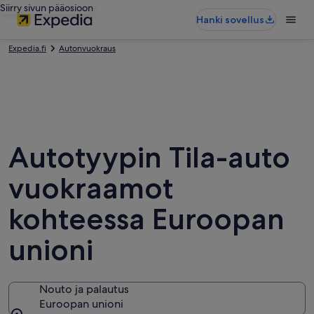
Siirry sivun pääosioon
Hanki sovellus
Expedia.fi
Autonvuokraus
Autotyypin Tila-auto
vuokraamot
kohteessa Euroopan
unioni
Nouto ja palautus
Euroopan unioni