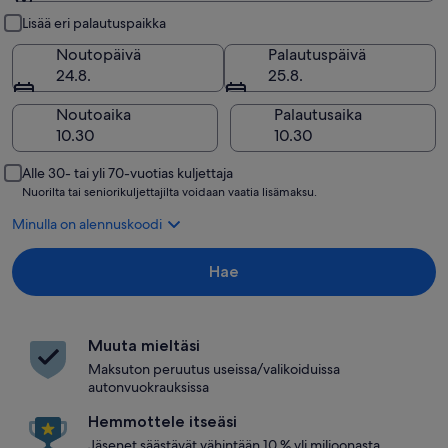
Nouto ja palautus
Lisää eri palautuspaikka
Noutopäivä
Palautuspäivä
24.8.
25.8.
Noutoaika
Palautusaika
Alle 30- tai yli 70-vuotias kuljettaja
Nuorilta tai seniorikuljettajilta voidaan vaatia lisämaksu.
Minulla on alennuskoodi
Hae
Muuta mieltäsi
Maksuton peruutus useissa/valikoiduissa
autonvuokrauksissa
Hemmottele itseäsi
Jäsenet säästävät vähintään 10 % yli miljoonasta