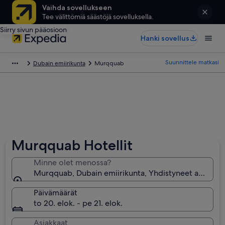
Vaihda sovellukseen
Tee välittömiä säästöjä sovelluksella.
Siirry sivun pääosioon
Hanki sovellus
Suunnittele matkasi
Dubain emiirikunta
Murqquab
Murqquab Hotellit
Minne olet menossa?
Murqquab, Dubain emiirikunta, Yhdistyneet arabiemi
Päivämäärät
to 20. elok. - pe 21. elok.
Asiakkaat