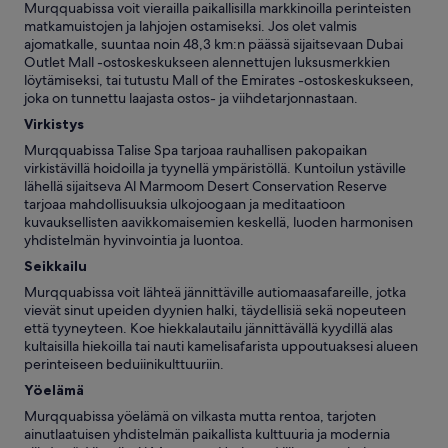
Murqquabissa voit vierailla paikallisilla markkinoilla perinteisten
matkamuistojen ja lahjojen ostamiseksi. Jos olet valmis
ajomatkalle, suuntaa noin 48,3 km:n päässä sijaitsevaan Dubai
Outlet Mall -ostoskeskukseen alennettujen luksusmerkkien
löytämiseksi, tai tutustu Mall of the Emirates -ostoskeskukseen,
joka on tunnettu laajasta ostos- ja viihdetarjonnastaan.
Virkistys
Murqquabissa Talise Spa tarjoaa rauhallisen pakopaikan
virkistävillä hoidoilla ja tyynellä ympäristöllä. Kuntoilun ystäville
lähellä sijaitseva Al Marmoom Desert Conservation Reserve
tarjoaa mahdollisuuksia ulkojoogaan ja meditaatioon
kuvauksellisten aavikkomaisemien keskellä, luoden harmonisen
yhdistelmän hyvinvointia ja luontoa.
Seikkailu
Murqquabissa voit lähteä jännittäville autiomaasafareille, jotka
vievät sinut upeiden dyynien halki, täydellisiä sekä nopeuteen
että tyyneyteen. Koe hiekkalautailu jännittävällä kyydillä alas
kultaisilla hiekoilla tai nauti kamelisafarista uppoutuaksesi alueen
perinteiseen beduiinikulttuuriin.
Yöelämä
Murqquabissa yöelämä on vilkasta mutta rentoa, tarjoten
ainutlaatuisen yhdistelmän paikallista kulttuuria ja modernia