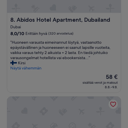
”
Abidos Hotel Apartment, Dubailand
8. Abidos Hotel Apartment, Dubailand
Dubai
8.0
8,0/10
Erittäin hyvä
(320 arvostelua)
kautta
”
”Huoneen varausta eimeinannut löytyä, vastaanotto
10,
H
epäystävällinen ja huoneeseen ei saanut lapsille vuoteita,
Erittäin
u
vaikka varaus tehty 2 aikuista + 2 lasta. En tiedä johtuiko
hyvä,
o
varausongelmat hotellista vai ebookersista...”
(320
n
Kirsi
arvostelua)
e
Näytä vähemmän
e
Hinta
58 €
n
on
sisältää verot ja maksut
v
58 €
8.8.–9.8.
a
r
Luxury 4BR Villa With Private Garden
a
u
s
t
a
e