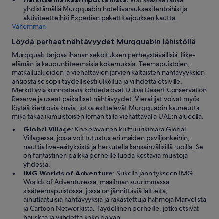
Harkitse matkasi niputtamista:
Voit säästää rahaa
yhdistämällä Murqquabin hotellivarauksesi lentoihisi ja
aktiviteetteihisi Expedian pakettitarjouksen kautta.
Vähemmän
Löydä parhaat nähtävyydet Murqquabin lähistöllä
Murqquab tarjoaa ihanan sekoituksen perheystävällisiä, liike-
elämän ja kaupunkiteemaisia kokemuksia. Teemapuistojen,
matkailualueiden ja viehättävien järvien kaltaisten nähtävyyksien
ansiosta se sopii täydellisesti ulkoilua ja viihdettä etsiville.
Merkittäviä kiinnostavia kohteita ovat Dubai Desert Conservation
Reserve ja useat paikalliset nähtävyydet. Vierailijat voivat myös
löytää kiehtovia kuvia, jotka esittelevät Murqquabin kauneutta,
mikä takaa ikimuistoisen loman tällä viehättävällä UAE:n alueella.
Global Village:
Koe eläväinen kulttuurikimara Global
Villagessa, jossa voit tutustua eri maiden paviljonkeihin,
nauttia live-esityksistä ja herkutella kansainvälisillä ruoilla. Se
on fantastinen paikka perheille luoda kestäviä muistoja
yhdessä.
IMG Worlds of Adventure:
Sukella jännitykseen IMG
Worlds of Adventuressa, maailman suurimmassa
sisäteemapuistossa, jossa on jännittäviä laitteita,
ainutlaatuisia nähtävyyksiä ja rakastettuja hahmoja Marvelista
ja Cartoon Networkista. Täydellinen perheille, jotka etsivät
hauskaa ja viihdettä koko päivän.