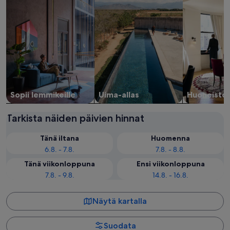
Sopii lemmikeille
Uima-allas
Huoneisto
Tarkista näiden päivien hinnat
Tänä iltana
Huomenna
6.8. - 7.8.
7.8. - 8.8.
Tänä viikonloppuna
Ensi viikonloppuna
7.8. - 9.8.
14.8. - 16.8.
Näytä kartalla
Suodata