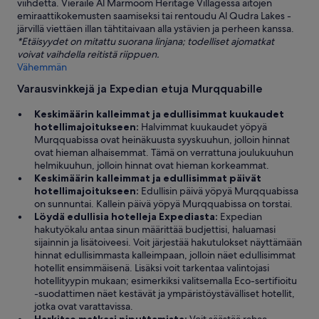
viihdettä. Vieraile Al Marmoom Heritage Villagessa aitojen
emiraattikokemusten saamiseksi tai rentoudu Al Qudra Lakes -
järvillä viettäen illan tähtitaivaan alla ystävien ja perheen kanssa.
*Etäisyydet on mitattu suorana linjana; todelliset ajomatkat
voivat vaihdella reitistä riippuen.
Vähemmän
Varausvinkkejä ja Expedian etuja Murqquabille
Keskimäärin kalleimmat ja edullisimmat kuukaudet
hotellimajoitukseen:
Halvimmat kuukaudet yöpyä
Murqquabissa ovat heinäkuusta syyskuuhun, jolloin hinnat
ovat hieman alhaisemmat. Tämä on verrattuna joulukuuhun
helmikuuhun, jolloin hinnat ovat hieman korkeammat.
Keskimäärin kalleimmat ja edullisimmat päivät
hotellimajoitukseen:
Edullisin päivä yöpyä Murqquabissa
on sunnuntai. Kallein päivä yöpyä Murqquabissa on torstai.
Löydä edullisia hotelleja Expediasta:
Expedian
hakutyökalu antaa sinun määrittää budjettisi, haluamasi
sijainnin ja lisätoiveesi. Voit järjestää hakutulokset näyttämään
hinnat edullisimmasta kalleimpaan, jolloin näet edullisimmat
hotellit ensimmäisenä. Lisäksi voit tarkentaa valintojasi
hotellityypin mukaan; esimerkiksi valitsemalla Eco-sertifioitu
-suodattimen näet kestävät ja ympäristöystävälliset hotellit,
jotka ovat varattavissa.