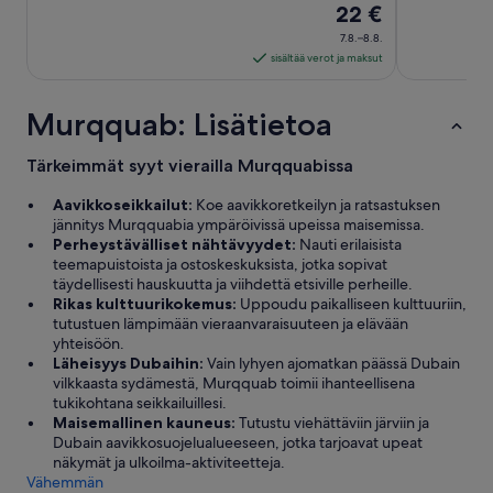
Hinta
22 €
v
on
e
7.8.–8.8.
22 €
r
sisältää verot ja maksut
e
per
x
yö
Murqquab: Lisätietoa
p
ajalle
e
7.8.
r
Tärkeimmät syyt vierailla Murqquabissa
viiva
i
8.8.
e
Aavikkoseikkailut:
Koe aavikkoretkeilyn ja ratsastuksen
n
jännitys Murqquabia ympäröivissä upeissa maisemissa.
c
Perheystävälliset nähtävyydet:
Nauti erilaisista
e
teemapuistoista ja ostoskeskuksista, jotka sopivat
d
täydellisesti hauskuutta ja viihdettä etsiville perheille.
!
Rikas kulttuurikokemus:
Uppoudu paikalliseen kulttuuriin,
W
tutustuen lämpimään vieraanvaraisuuteen ja elävään
o
yhteisöön.
r
Läheisyys Dubaihin:
Vain lyhyen ajomatkan päässä Dubain
t
vilkkaasta sydämestä, Murqquab toimii ihanteellisena
h
tukikohtana seikkailuillesi.
e
Maisemallinen kauneus:
Tutustu viehättäviin järviin ja
v
Dubain aavikkosuojelualueeseen, jotka tarjoavat upeat
e
näkymät ja ulkoilma-aktiviteetteja.
r
Vähemmän