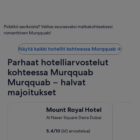
s
i
k
d
a
e
t
d
Pidätkö aavikoista? Valitse seuraavaksi matkakohteeksesi
t
t
o
h
romanttinen Murqquab!
a
e
k
b
Näytä kaikki hotellit kohteessa Murqquab
o
e
h
s
Parhaat hotelliarvostelut
t
t
i
h
kohteessa Murqquab
”
o
s
Murqquab − halvat
p
i
majoitukset
t
a
Mount Royal Hotel
Eureka Hote
l
Mount Royal Hotel
i
t
Al Naser Square Deira Dubai
y
w
5,4
/
10
(60 arvostelua)
e
e