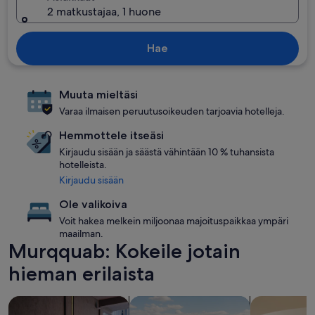
2 matkustajaa, 1 huone
Hae
Muuta mieltäsi
Varaa ilmaisen peruutusoikeuden tarjoavia hotelleja.
Hemmottele itseäsi
Kirjaudu sisään ja säästä vähintään 10 % tuhansista
hotelleista.
Kirjaudu sisään
Ole valikoiva
Voit hakea melkein miljoonaa majoituspaikkaa ympäri
maailman.
Murqquab: Kokeile jotain
hieman erilaista
hae lemmikeille sopivia majoituspaikkoja
hae uima-altaalla varustettuja majoi
hae huoneist