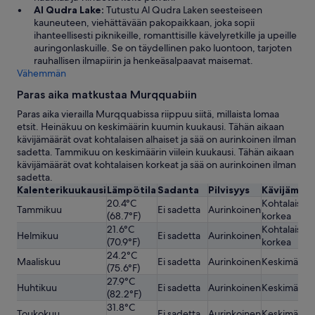
Al Qudra Lake:
Tutustu Al Qudra Laken seesteiseen
kauneuteen, viehättävään pakopaikkaan, joka sopii
ihanteellisesti piknikeille, romanttisille kävelyretkille ja upeille
auringonlaskuille. Se on täydellinen pako luontoon, tarjoten
rauhallisen ilmapiirin ja henkeäsalpaavat maisemat.
Vähemmän
Paras aika matkustaa Murqquabiin
Paras aika vierailla Murqquabissa riippuu siitä, millaista lomaa
etsit. Heinäkuu on keskimäärin kuumin kuukausi. Tähän aikaan
kävijämäärät ovat kohtalaisen alhaiset ja sää on aurinkoinen ilman
sadetta. Tammikuu on keskimäärin viilein kuukausi. Tähän aikaan
kävijämäärät ovat kohtalaisen korkeat ja sää on aurinkoinen ilman
sadetta.
Kalenterikuukausi
Lämpötila
Sadanta
Pilvisyys
Kävijämäär
20.4°C
Kohtalaisen
Tammikuu
Ei sadetta
Aurinkoinen
(68.7°F)
korkea
21.6°C
Kohtalaisen
Helmikuu
Ei sadetta
Aurinkoinen
(70.9°F)
korkea
24.2°C
Maaliskuu
Ei sadetta
Aurinkoinen
Keskimäärä
(75.6°F)
27.9°C
Huhtikuu
Ei sadetta
Aurinkoinen
Keskimäärä
(82.2°F)
31.8°C
Toukokuu
Ei sadetta
Aurinkoinen
Keskimäärä