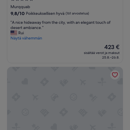
tähden
Murqquab
majoituspaikka
9.8
9,8/10
Poikkeuksellisen hyvä
(161 arvostelua)
kautta
”
”A nice hideaway from the city, with an elegant touch of
10,
A
desert ambiance.”
Poikkeuksellisen
n
Rui
hyvä,
i
Näytä vähemmän
(161
c
arvostelua)
Hinta
423 €
e
on
sisältää verot ja maksut
h
423 €
25.8.–26.8.
i
d
Damac Hills 2 Hotel, an Edge by Rotana
e
a
w
a
y
f
r
o
m
t
h
e