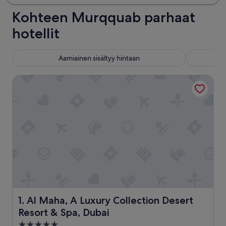
Kohteen Murqquab parhaat
hotellit
Aamiainen sisältyy hintaan
Al Maha, A Luxury Collection Desert Resort & Spa, Dubai
Al Maha, A Luxury Collection Desert Resort & Spa, Dubai
1. Al Maha, A Luxury Collection Desert
Resort & Spa, Dubai
5.0