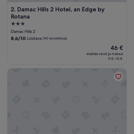
c
i
Damac Hills 2 Hotel, an Edge by Rotana
2. Damac Hills 2 Hotel, an Edge by
t
Rotana
y
,
3.0
w
tähden
Damac Hills 2
i
majoituspaikka
8.6
8,6/10
Loistava
(90 arvostelua)
t
kautta
h
Hinta
46 €
10,
a
on
Loistava,
sisältää verot ja maksut
n
46 €
11.8.–12.8.
(90
e
arvostelua)
l
Al Badayer Retreat by Sharjah Collection
e
g
a
n
t
t
o
u
c
h
o
f