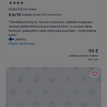
e
4.0
s
tähden
Dubai Silicon Oasis
e
majoituspaikka
8.4
8,4/10
Erittäin hyvä
(108 arvostelua)
e
kautta
n
”
”Henkilökunta hyvä. Huone nuhjuinen, kaikkien kaappien
10,
e
H
saranat säätämättä ja ovia ei saanut kiinni, tv ei osan aikaa
Erittäin
i
e
toiminut, pääsuihku ruiski vettä joka suuntaan - myös kattoa
hyvä,
s
n
kohti”
(108
a
k
Jammu
arvostelua)
a
i
Näytä vähemmän
n
l
u
Hinta
93 €
ö
t
on
sisältää verot ja maksut
k
l
93 €
5.9.–6.9.
u
a
n
p
Al Marmoom Oasis Bedouin Tent Experience
t
s
a
i
h
l
y
l
v
e
ä
v
.
u
H
o
u
t