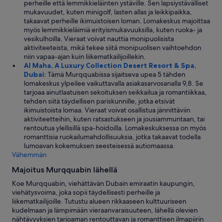
perheille että lemmikkieläinten ystäville. Sen lapsiystävälliset
mukavuudet, kuten minigolf, lasten allas ja leikkipaikka,
takaavat perheille ikimuistoisen loman. Lomakeskus majoittaa
myös lemmikkieläimiä erityismukavuuksilla, kuten ruoka- ja
vesikulhoilla. Vieraat voivat nauttia monipuolisista
aktiviteeteista, mikä tekee siitä monipuolisen vaihtoehdon
niin vapaa-ajan kuin liikematkailijoillekin.
Al Maha, A Luxury Collection Desert Resort & Spa,
Dubai:
Tämä Murqquabissa sijaitseva upea 5 tähden
lomakeskus ylpeilee vaikuttavalla asiakasarvosanalla 9,8. Se
tarjoaa ainutlaatuisen sekoituksen seikkailua ja romantiikkaa,
tehden siitä täydellisen pariskunnille, jotka etsivät
ikimuistoista lomaa. Vieraat voivat osallistua jännittäviin
aktiviteetteihin, kuten ratsastukseen ja jousiammuntaan, tai
rentoutua ylellisillä spa-hoidoilla. Lomakeskuksessa on myös
romanttisia ruokailumahdollisuuksia, jotka takaavat todella
lumoavan kokemuksen seesteisessä autiomaassa.
Vähemmän
Majoitus Murqquabin lähellä
Koe Murqquabin, viehättävän Dubain emiraatin kaupungin,
viehätysvoima, joka sopii täydellisesti perheille ja
liikematkailijoille. Tutustu alueen rikkaaseen kulttuuriseen
kudelmaan ja lämpimään vieraanvaraisuuteen, lähellä olevien
nähtävyyksien tarjoaman rentouttavan ja romanttisen ilmapiirin