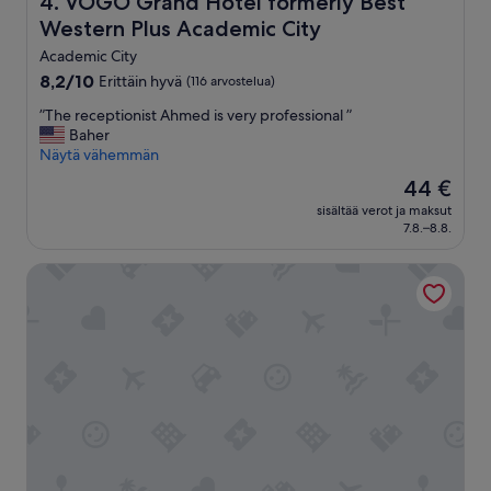
4. VOGO Grand Hotel formerly Best
Western Plus Academic City
Academic City
8.2
8,2/10
Erittäin hyvä
(116 arvostelua)
kautta
”
”The receptionist Ahmed is very professional ”
10,
T
Baher
Erittäin
h
Näytä vähemmän
hyvä,
e
(116
Hinta
44 €
r
arvostelua)
on
sisältää verot ja maksut
e
44 €
7.8.–8.8.
c
e
Pyramisa Hotel Apartments Dubai
p
t
i
o
n
i
s
t
A
h
m
e