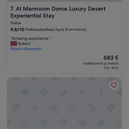
Al Marmoom Dome Luxury Desert Experiential Stay
7. Al Marmoom Dome Luxury Desert
Experiential Stay
Dubai
9.8
9,8/10
Poikkeuksellisen hyvä
(8 arvostelua)
kautta
”
”Amazing experience ”
10,
A
Robert
Poikkeuksellisen
m
Näytä vähemmän
hyvä,
a
(8
Hinta
683 €
z
arvostelua)
on
sisältää verot ja maksut
i
683 €
11.8.–12.8.
n
g
Abidos Hotel Apartment, Dubailand
e
x
p
e
r
i
e
n
c
e