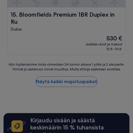
a
r
s
i
a
t
k
Bloomfields Premium 1BR Duplex in Ru
c
15. Bloomfields Premium 1BR Duplex in
a
a
o
Ru
v
a
s
a
Dubai
t
t
i
o
!
e
Hinta
530 €
i
O
b
on
sisältää verot ja maksut
m
u
o
530 €
15.8.–16.8.
i
r
o
n
p
k
u
e
e
Alin
Alin löytämämme hinta viimeisten 24 tunnin aikana 1 yölle ja 2 aikuiselle.
t
r
r
Hinnat ja saatavuus voivat muuttua. Muita ehtoja saatetaan soveltaa.
löytämämme
,
s
s
hinta
p
o
i
viimeisten
Näytä kaikki majoituspaikat
ä
n
s
24
ä
a
t
tunnin
s
l
a
aikana
u
s
.
1
i
e
.
yölle
h
r
.
ja
k
v
”
2
Kirjaudu sisään ja säästä
u
i
aikuiselle.
r
c
keskimäärin 15 % tuhansista
Hinnat
u
e