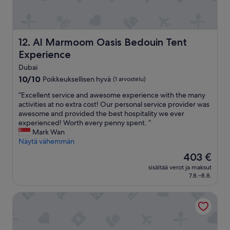
o
e
n
i
e
t
n
a
u
Al Marmoom Oasis Bedouin Tent Experience
12. Al Marmoom Oasis Bedouin Tent
,
h
v
Experience
j
a
u
Dubai
i
i
10.0
10/10
Poikkeuksellisen hyvä
k
(1 arvostelu)
n
kautta
k
e
”
”Excellent service and awesome experience with the many
10,
a
n
E
activities at no extra cost! Our personal service provider was
Poikkeuksellisen
v
,
x
awesome and provided the best hospitality we ever
hyvä,
a
k
c
experienced! Worth every penny spent. ”
(1
r
a
e
Mark Wan
arvostelu)
a
i
l
Näytä vähemmän
u
k
l
s
Hinta
403 €
k
e
t
on
i
sisältää verot ja maksut
n
e
403 €
7.8.–8.8.
e
t
h
n
s
t
k
Easy Trip Desert Camp
e
y
a
r
2
a
v
a
p
i
i