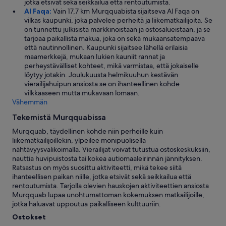
jotka etsivät sekä seikkailua että rentoutumista.
Al Faqa:
Vain 17,7 km Murqquabista sijaitseva Al Faqa on
vilkas kaupunki, joka palvelee perheitä ja liikematkailijoita. Se
on tunnettu julkisista markkinoistaan ja ostosalueistaan, ja se
tarjoaa paikallista makua, joka on sekä mukaansatempaava
että nautinnollinen. Kaupunki sijaitsee lähellä erilaisia
maamerkkejä, mukaan lukien kauniit rannat ja
perheystävälliset kohteet, mikä varmistaa, että jokaiselle
löytyy jotakin. Joulukuusta helmikuuhun kestävän
vierailijahuipun ansiosta se on ihanteellinen kohde
vilkkaaseen mutta mukavaan lomaan.
Vähemmän
Tekemistä Murqquabissa
Murqquab, täydellinen kohde niin perheille kuin
liikematkailijoillekin, ylpeilee monipuolisella
nähtävyysvalikoimalla. Vierailijat voivat tutustua ostoskeskuksiin,
nauttia huvipuistosta tai kokea autiomaaleirinnän jännityksen.
Ratsastus on myös suosittu aktiviteetti, mikä tekee siitä
ihanteellisen paikan niille, jotka etsivät sekä seikkailua että
rentoutumista. Tarjolla olevien hauskojen aktiviteettien ansiosta
Murqquab lupaa unohtumattoman kokemuksen matkailijoille,
jotka haluavat uppoutua paikalliseen kulttuuriin.
Ostokset