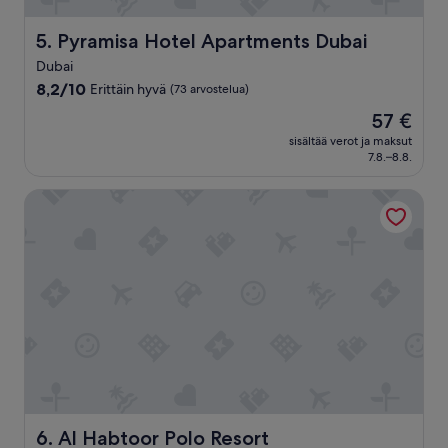
d
i
Pyramisa Hotel Apartments Dubai
5. Pyramisa Hotel Apartments Dubai
s
Dubai
v
8.2
e
8,2/10
Erittäin hyvä
(73 arvostelua)
kautta
r
Hinta
57 €
10,
y
on
Erittäin
p
sisältää verot ja maksut
57 €
7.8.–8.8.
hyvä,
r
(73
o
arvostelua)
f
Al Habtoor Polo Resort
e
s
s
i
o
n
a
l
”
Al Habtoor Polo Resort
6. Al Habtoor Polo Resort