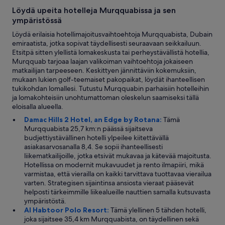
y
p
Löydä upeita hotelleja Murqquabissa ja sen
e
ympäristössä
n
Löydä erilaisia hotellimajoitusvaihtoehtoja Murqquabista, Dubain
n
emiraatista, jotka sopivat täydellisesti seuraavaan seikkailuun.
y
Etsitpä sitten ylellistä lomakeskusta tai perheystävällistä hotellia,
s
Murqquab tarjoaa laajan valikoiman vaihtoehtoja jokaiseen
p
matkailijan tarpeeseen. Keskittyen jännittäviin kokemuksiin,
e
mukaan lukien golf-teemaiset pakopaikat, löydät ihanteellisen
n
tukikohdan lomallesi. Tutustu Murqquabin parhaisiin hotelleihin
t
ja lomakohteisiin unohtumattoman oleskelun saamiseksi tällä
.
eloisalla alueella.
”
Damac Hills 2 Hotel, an Edge by Rotana:
Tämä
Murqquabista 25,7 km:n päässä sijaitseva
budjettiystävällinen hotelli ylpeilee kiitettävällä
asiakasarvosanalla 8,4. Se sopii ihanteellisesti
liikematkailijoille, jotka etsivät mukavaa ja kätevää majoitusta.
Hotellissa on modernit mukavuudet ja rento ilmapiiri, mikä
varmistaa, että vierailla on kaikki tarvittava tuottavaa vierailua
varten. Strategisen sijaintinsa ansiosta vieraat pääsevät
helposti tärkeimmille liikealueille nauttien samalla kutsuvasta
ympäristöstä.
Al Habtoor Polo Resort:
Tämä ylellinen 5 tähden hotelli,
joka sijaitsee 35,4 km Murqquabista, on täydellinen sekä