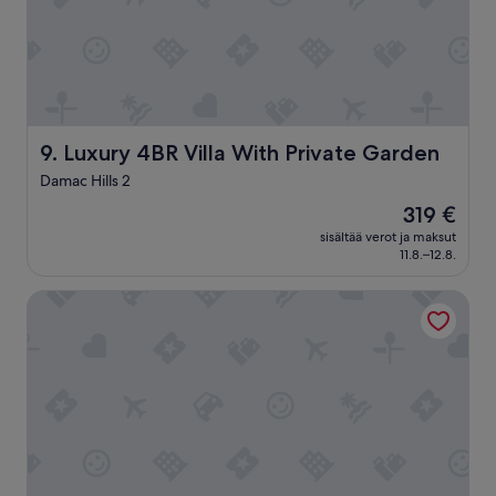
i
m
e
i
n
a
n
n
Luxury 4BR Villa With Private Garden
9. Luxury 4BR Villa With Private Garden
u
Damac Hills 2
t
l
Hinta
319 €
ö
on
sisältää verot ja maksut
y
319 €
11.8.–12.8.
t
y
Sunset Luxury Camps
ä
,
v
a
s
t
a
a
n
o