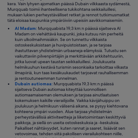
kera. Vain lyhyen ajomatkan päässä Dubain vilkkaasta sydämestä,
Murqquab toimii ihanteellisena tukikohtana seikkailuillesi,
mukaan lukien perheystävälliset retket ja rennot tutkimusmatkat
tätä eloisaa kaupunkia ympäröiviin upeisiin aavikkomaisemiin.
Al Madam:
Murqquabista 19,3 km:n päässä sijaitseva Al
Madam on viehättävä kaupunki, joka kutsuu niin perheitä
kuin ulkoilmaihmisiäkin. Se on tunnettu vilkkaista
ostoskeskuksistaan ja huvipuistoistaan, ja se tarjoaa
ihastuttavan yhdistelmän urbaaneja elämyksiä. Tutustu sen
vaikuttaviin pilvenpiirtäjiin ja merkittävään arkkitehtuuriin,
jotka luovat upean taustan seikkailuillesi. Joulukuusta
helmikuuhun kestävä turismin sesonkiaika tarkoittaa vilkasta
ilmapiiriä, kun taas kesäkuukaudet tarjoavat rauhallisemman
ja rentoutuneemman tunnelman.
Dubain autiomaa:
Murqquabista 19,3 km:n päässä
sijaitseva Dubain autiomaa kiteyttää luonnollisen
autiomaamaiseman olemuksen ja tarjoaa ainutlaatuisen
kokemuksen kaikille vierailijoille. Vaikka kävijähuippu on
joulukuun ja helmikuun välisenä aikana, se pysyy kiehtovana
kohteena ympäri vuoden. Alue tarjoaa yhdistelmän
perheystävällisiä aktiviteetteja ja liiketoimintaan keskittyviä
paikkoja, ja siellä on useita ostoskeskuksia ja -keskuksia.
Paikalliset nähtävyydet, kuten rannat ja saaret, lisäävät sen
vetovoimaa, tehden siitä pakollisen vierailukohteen niille,