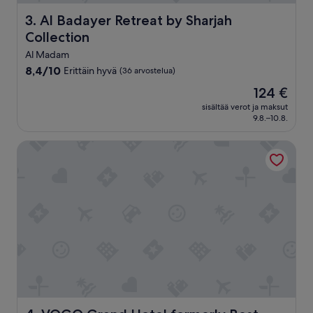
d
Al Badayer Retreat by Sharjah Collection
e
3. Al Badayer Retreat by Sharjah
s
Collection
e
Al Madam
r
t
8.4
8,4/10
Erittäin hyvä
(36 arvostelua)
a
kautta
Hinta
124 €
m
10,
on
b
Erittäin
sisältää verot ja maksut
124 €
i
9.8.–10.8.
hyvä,
a
(36
n
arvostelua)
VOGO Grand Hotel formerly Best Western Plus Academic 
c
e
.
”
VOGO Grand Hotel formerly Best Western Plus Academi