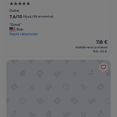
5.0
tähden
Dubai
majoituspaikka
7.6
7,6/10
Hyvä
(98 arvostelua)
kautta
”
”Great”
10,
G
Bob
Hyvä,
r
Näytä vähemmän
(98
e
arvostelua)
Hinta
118 €
a
on
sisältää verot ja maksut
t
118 €
19.8.–20.8.
”
Al Marmoom Dome Luxury Desert Experiential Stay